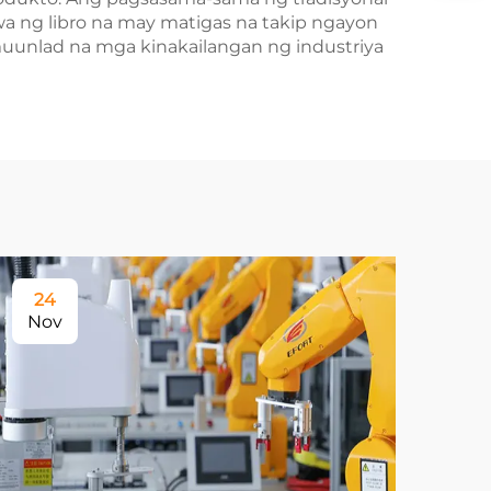
a ng libro na may matigas na takip ngayon
unlad na mga kinakailangan ng industriya
24
Nov