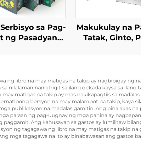
Serbisyo sa Pag-
Makukulay na P
nt ng Pasadyang
Tatak, Ginto, 
at na May Kulay
Plastik na
ffset, Hardcover,
Pasadyang Kar
Pininturahan ang
Poker na Hin
Gilid, Nobela na
Nababasa na 
a ng libro na may matigas na takip ay nagbibigay ng n
 sa nilalaman nang higit sa ilang dekada kaysa sa ilang
y Dust Jacket
Kahon na May 
na may matigas na takip ay mas nakikapagtiis sa madal
print sa Harap
lternatibong bersyon na may malambot na takip, kaya s
mga publikasyon na madalas gamitin. Ang pinalakas na p
Likod
na mga paraan ng pag-uugnay ng mga pahina ay nagpapana
aggamit. Ang kahusayan sa gastos ay lumilitaw bilan
yon ng tagagawa ng libro na may matigas na takip na
Ang mga tagagawa na ito ay binabawasan ang gastos b