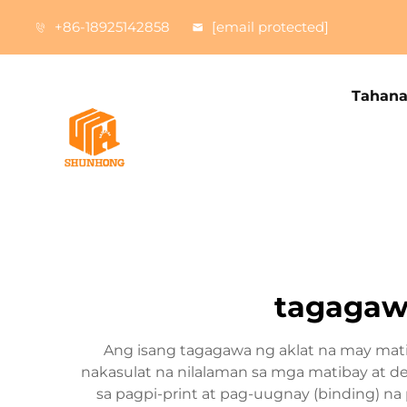
+86-18925142858
[email protected]
Tahan
tagagawa
Ang isang tagagawa ng aklat na may mati
nakasulat na nilalaman sa mga matibay at d
sa pagpi-print at pag-uugnay (binding) 