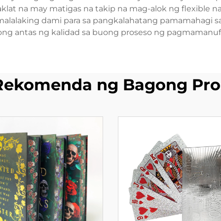
at na may matigas na takip na mag-alok ng flexible n
malalaking dami para sa pangkalahatang pamamahagi s
ng antas ng kalidad sa buong proseso ng pagmamanuf
Rekomenda ng Bagong Pro