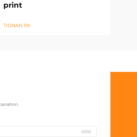
print
TIGNAN PA
panahon.
0/100