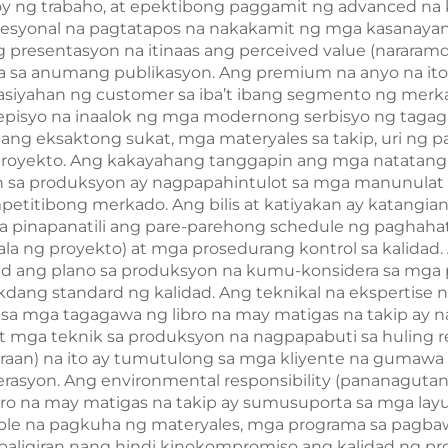
 ng trabaho, at epektibong paggamit ng advanced na k
pesyonal na pagtatapos na nakakamit ng mga kasanaya
g presentasyon na itinaas ang perceived value (nararam
ra sa anumang publikasyon. Ang premium na anyo na it
 kasiyahan ng customer sa iba’t ibang segmento ng me
isyo na inaalok ng mga modernong serbisyo ng tagagaw
ang eksaktong sukat, mga materyales sa takip, uri ng p
royekto. Ang kakayahang tanggapin ang mga natatanging
n sa produksyon ay nagpapahintulot sa mga manunulat 
titibong merkado. Ang bilis at katiyakan ay katangia
 na pinapanatili ang pare-parehong schedule ng paghah
 ng proyekto) at mga prosedurang kontrol sa kalidad
d ang plano sa produksyon na kumu-konsidera sa mga p
dang standard ng kalidad. Ang teknikal na ekspertise 
 sa mga tagagawa ng libro na may matigas na takip ay 
 at mga teknik sa produksyon na nagpapabuti sa huling r
raan) na ito ay tumutulong sa mga kliyente na gumaw
derasyon. Ang environmental responsibility (pananagutan
o na may matigas na takip ay sumusuporta sa mga layuni
le na pagkuha ng materyales, mga programa sa pagbawa
paligiran nang hindi kinokompromiso ang kalidad ng p