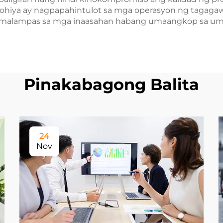
ohiya ay nagpapahintulot sa mga operasyon ng tagagaw
lumalampas sa mga inaasahan habang umaangkop sa umu
Pinakabagong Balita
24
Nov