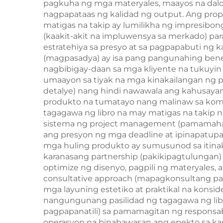
pagkuha ng mga materyales, maayos na daloy
nagpapataas ng kalidad ng output. Ang pro
matigas na takip ay lumilikha ng impresibon
(kaakit-akit na impluwensya sa merkado) pa
estratehiya sa presyo at sa pagpapabuti ng
(magpasadya) ay isa pang pangunahing benep
nagbibigay-daan sa mga kliyente na tukuyin 
umaayon sa tiyak na mga kinakailangan ng p
detalye) nang hindi nawawala ang kahusaya
produkto na tumatayo nang malinaw sa kompe
tagagawa ng libro na may matigas na takip
sistema ng project management (pamamahala
ang presyon ng mga deadline at ipinapatupa
mga huling produkto ay sumusunod sa itinak
karanasang partnership (pakikipagtulungan)
optimize ng disenyo, pagpili ng materyales,
consultative approach (mapagkonsultang pa
mga layuning estetiko at praktikal na konsi
nangungunang pasilidad ng tagagawa ng libr
pagpapanatili) sa pamamagitan ng responsab
operasyon na binabawasan ang epekto sa ka