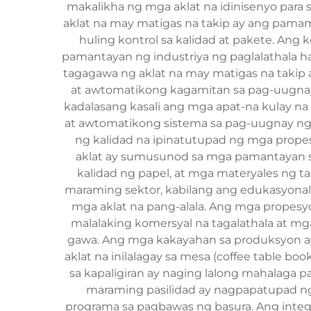
makalikha ng mga aklat na idinisenyo para
aklat na may matigas na takip ay ang pam
huling kontrol sa kalidad at pakete. An
pamantayan ng industriya ng paglalathala h
tagagawa ng aklat na may matigas na takip
at awtomatikong kagamitan sa pag-uugnay
kadalasang kasali ang mga apat-na kulay na o
at awtomatikong sistema sa pag-uugnay ng 
ng kalidad na ipinatutupad ng mga propes
aklat ay sumusunod sa mga pamantayan sa
kalidad ng papel, at mga materyales ng t
maraming sektor, kabilang ang edukasyonal n
mga aklat na pang-alala. Ang mga propesyo
malalaking komersyal na tagalathala at 
gawa. Ang mga kakayahan sa produksyon ay
aklat na inilalagay sa mesa (coffee table bo
sa kapaligiran ay naging lalong mahalaga 
maraming pasilidad ay nagpapatupad ng m
programa sa pagbawas ng basura. Ang integr