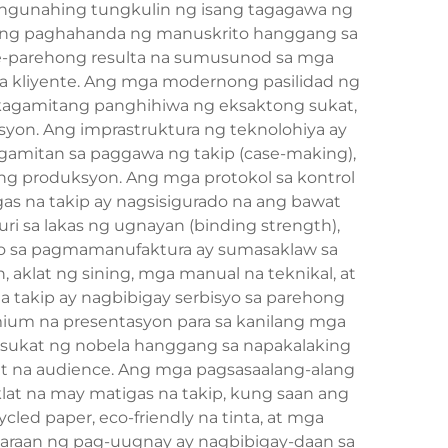
pangunahing tungkulin ng isang tagagawa ng
nang paghahanda ng manuskrito hanggang sa
are-parehong resulta na sumusunod sa mga
ga kliyente. Ang mga modernong pasilidad ng
 kagamitang panghihiwa ng eksaktong sukat,
on. Ang imprastruktura ng teknolohiya ay
 kagamitan sa paggawa ng takip (case-making),
ng produksyon. Ang mga protokol sa kontrol
as na takip ay nagsisigurado na ang bawat
 sa lakas ng ugnayan (binding strength),
 ito sa pagmamanufaktura ay sumasaklaw sa
 aklat ng sining, mga manual na teknikal, at
a takip ay nagbibigay serbisyo sa parehong
ium na presentasyon para sa kanilang mga
 sukat ng nobela hanggang sa napakalaking
arget na audience. Ang mga pagsasaalang-alang
lat na may matigas na takip, kung saan ang
led paper, eco-friendly na tinta, at mga
 paraan ng pag-uugnay ay nagbibigay-daan sa