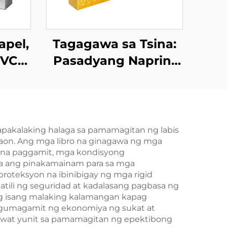
apel,
Tagagawa sa Tsina:
PVC
Pasadyang Naprint
sa Harap at Likod na
d ng
Magkabilaang Panig
di
na Kard ng Poker
may
apakalaking halaga sa pamamagitan ng labis
 taon. Ang mga libro na ginagawa ng mga
Pag-
as na paggamit, mga kondisyong
 at
ila ang pinakamainam para sa mga
roteksyon na ibinibigay ng mga rigid
tili ng seguridad at kadalasang pagbasa ng
g isang malaking kalamangan kapag
 gumagamit ng ekonomiya ng sukat at
awat yunit sa pamamagitan ng epektibong