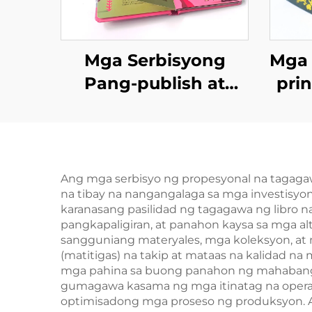
Mga Serbisyong
Mga 
Pang-publish at
pri
Pang-imprenta Mga
Akl
Aklat sa Kwento ng
na O
Pagtulog para sa
at 
mga Bata Mga Aklat
mga 
Ang mga serbisyo ng propesyonal na tagagaw
na tibay na nangangalaga sa mga investisyon
na Pampalabas para
ma
karanasang pasilidad ng tagagawa ng libro 
sa Kindergarten na
pangkapaligiran, at panahon kaysa sa mga a
sangguniang materyales, mga koleksyon, at 
May Hardcover
(matitigas) na takip at mataas na kalidad 
mga pahina sa buong panahon ng mahabang p
gumagawa kasama ng mga itinatag na operas
optimisadong mga proseso ng produksyon. 