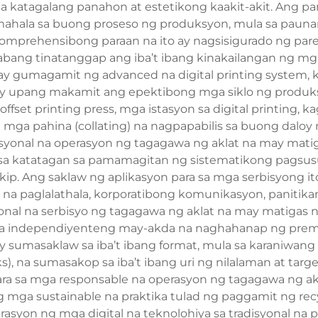
 sa katagalang panahon at estetikong kaakit-akit. Ang 
amahala sa buong proseso ng produksyon, mula sa pau
g komprehensibong paraan na ito ay nagsisigurado ng p
abang tinatanggap ang iba’t ibang kinakailangan ng m
 ay gumagamit ng advanced na digital printing system,
 upang makamit ang epektibong mga siklo ng produksy
ffset printing press, mga istasyon sa digital printing,
mga pahina (collating) na nagpapabilis sa buong daloy 
yonal na operasyon ng tagagawa ng aklat na may matig
 katatagan sa pamamagitan ng sistematikong pagsusuri
akip. Ang saklaw ng aplikasyon para sa mga serbisyong
a paglalathala, korporatibong komunikasyon, panitikan,
nal na serbisyo ng tagagawa ng aklat na may matigas n
mga independiyenteng may-akda na naghahanap ng prem
 sumasaklaw sa iba’t ibang format, mula sa karaniwang
oks), na sumasakop sa iba’t ibang uri ng nilalaman at t
para sa mga responsable na operasyon ng tagagawa ng ak
ga sustainable na praktika tulad ng paggamit ng recyc
asyon ng mga digital na teknolohiya sa tradisyonal na