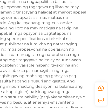
agamitan na nagpapaliit sa basura at
ng koponan ng tagagawa ng libro na may
daman o tinatayang halaga) at market appeal
o ay sumusuporta sa mas mataas na
rkado. Ang kakayahang mag-customize
a ng libro na may matigas na takip, na
apel, at mga opsyon sa pagtatapos na
 spec (specifications o teknikal na
at publisher na lumikha ng natatanging
n ng mga propesyonal na operasyon ng
atid sa pamamagitan ng na-probe na mga
. Ang mga tagagawa na ito ay nauunawaan
osibleng variable habang tiyakin na ang
na available sa pamamagitan ng mga
nagbibigay ng mahalagang gabay sa pag-
esulta habang sinusuri ang gastos. Ang
a ng impormadong desisyon na balanse ang
 sa kapaligiran) na isinagawa ng mga
n sa sustainability (pagkakapersistensya o
s ng basura, at enerhiya-efisyenteng
rodukto. Ang pagsasama-sama ng tradisyonal