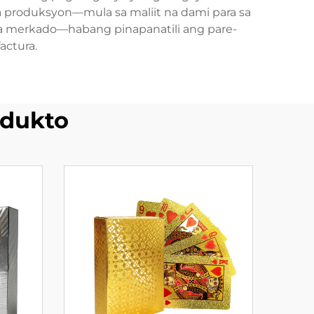
a produksyon—mula sa maliit na dami para sa
a merkado—habang pinapanatili ang pare-
actura.
dukto