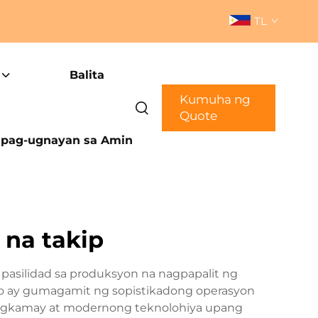
TL
Balita
Kumuha ng
Quote
pag-ugnayan sa Amin
 na takip
pasilidad sa produksyon na nagpapalit ng
ito ay gumagamit ng sopistikadong operasyon
pangkamay at modernong teknolohiya upang