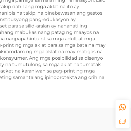
 ng mga pamilya sa maraming henerasyon. Lalo
kip dahil ang mga aklat na ito ay
anipis na takip, na binabawasan ang gastos
a institusyong pang-edukasyon ay
 para sa silid-aralan ay nananatiling
ayahang mabukas nang patag ng maayos na
 na nagpapahintulot sa mga adult at mga
print ng mga aklat para sa mga bata na may
 pakiramdam ng mga aklat na may matigas na
 konsyumer. Ang mga posibilidad sa disenyo
splay na tumutulong sa mga aklat na tumatak
jacket na karaniwan sa pag-print ng mga
eting samantalang ipinoprotekta ang orihinal