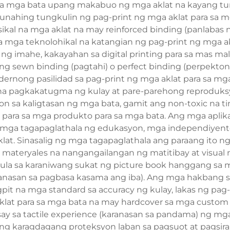
sa mga bata upang makabuo ng mga aklat na kayang t
gunahing tungkulin ng pag-print ng mga aklat para sa 
sikal na mga aklat na may reinforced binding (panlabas n
 mga teknolohikal na katangian ng pag-print ng mga a
d ng imahe, kakayahan sa digital printing para sa mas mal
 sewn binding (pagtahi) o perfect binding (perpekton
dernong pasilidad sa pag-print ng mga aklat para sa m
k na pagkakatugma ng kulay at pare-parehong reproduksy
on sa kaligtasan ng mga bata, gamit ang non-toxic na 
n para sa mga produkto para sa mga bata. Ang mga aplik
g mga tagapaglathala ng edukasyon, mga independiyente
at. Sinasalig ng mga tagapaglathala ang paraang ito ng 
 materyales na nangangailangan ng matitibay at visual n
mula sa karaniwang sukat ng picture book hanggang sa m
anasan sa pagbasa kasama ang iba). Ang mga hakbang sa
pit na mga standard sa accuracy ng kulay, lakas ng pag
lat para sa mga bata na may hardcover sa mga custom fi
usay sa tactile experience (karanasan sa pandama) ng 
ng karagdagang proteksyon laban sa pagsuot at pagsira