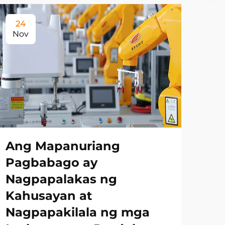
24
Nov
Ang Mapanuriang
Pagbabago ay
Nagpapalakas ng
Kahusayan at
Nagpapakilala ng mga