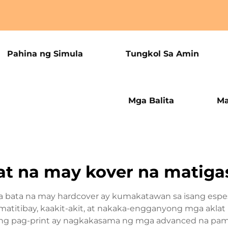
Pahina ng Simula
Tungkol Sa Amin
Mga Balita
Ma
lat na may kover na matiga
ga bata na may hardcover ay kumakatawan sa isang espe
matitibay, kaakit-akit, at nakaka-engganyong mga aklat 
 ng pag-print ay nagkakasama ng mga advanced na p