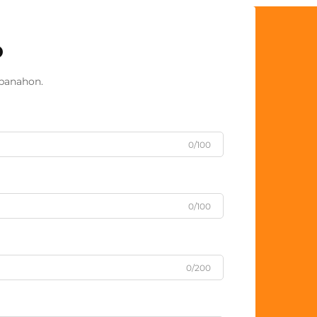
o
panahon.
0/100
0/100
0/200