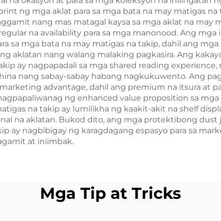
al na okasyon at para sa mga koleksyon na iniiingatan
rint ng mga aklat para sa mga bata na may matigas na ta
 paggamit nang mas matagal kaysa sa mga aklat na may m
g regular na availability para sa mga manonood. Ang mg
 sa mga bata na may matigas na takip, dahil ang mga set
 ng aklatan nang walang malaking pagkasira. Ang kak
akip ay nagpapadali sa mga shared reading experience,
ina nang sabay-sabay habang nagkukuwento. Ang pag-
 marketing advantage, dahil ang premium na itsura at
g nagpapaliwanag ng enhanced value proposition sa mga
tigas na takip ay lumilikha ng kaakit-akit na shelf di
nal na aklatan. Bukod dito, ang mga protektibong dust 
kip ay nagbibigay ng karagdagang espasyo para sa mark
agamit at iniimbak.
Mga Tip at Tricks