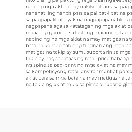
nito bilang perpektong regalo sa mga espesy
na ang mga aklatan ay nakikinabang sa pag-p
nananatiling handa para sa palipat-lipat na
sa pagpapalit at tiyak na nagpapapanatili n
nagpapahalaga sa katatagan ng mga aklat para
maaaring gamitin sa loob ng maraming taon
nabinding na mga aklat na may matigas na t
bata na komportableng tingnan ang mga pah
matigas na takip ay sumusuporta rin sa mga
takip ay nagpapataas ng retail price haban
ng spine sa pag-print ng mga aklat na may ma
sa kompetisyong retail environment at perso
aklat para sa mga bata na may matigas na ta
na takip ng aklat mula sa pinsala habang gin