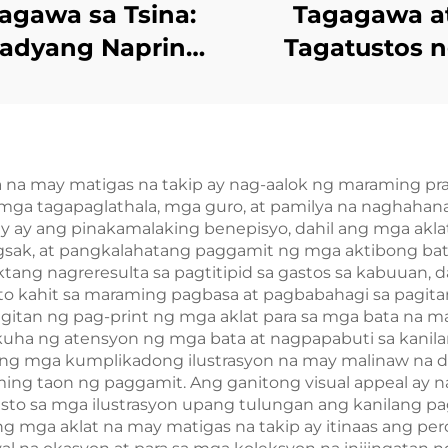
agawa sa Tsina:
Tagagawa a
adyang Naprint
Tagatustos 
arap at Likod na
Larong Kard 
kabilaang Panig
Mayroon sa
 Kard ng Poker
Magkabilaang P
| Pasadyang P
a na may matigas na takip ay nag-aalok ng maraming pr
 mga tagapaglathala, mga guro, at pamilya na naghahanap
print at Pag-ii
 ay ang pinakamalaking benepisyo, dahil ang mga aklat
para sa mg
bagsak, at pangkalahatang paggamit ng mga aktibong bat
ektang nagreresulta sa pagtitipid sa gastos sa kabuuan, 
Matatanda at 
nito kahit sa maraming pagbasa at pagbabahagi sa pagit
asawa
gitan ng pag-print ng mga aklat para sa mga bata na ma
uha ng atensyon ng mga bata at nagpapabuti sa kanila
 ng mga kumplikadong ilustrasyon na may malinaw na de
ing taon ng paggamit. Ang ganitong visual appeal ay 
o sa mga ilustrasyon upang tulungan ang kanilang pag-
ng mga aklat na may matigas na takip ay itinaas ang pe