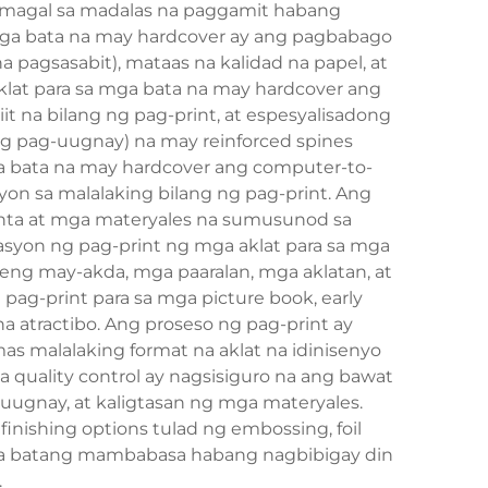
umagal sa madalas na paggamit habang
mga bata na may hardcover ay ang pagbabago
a pagsasabit), mataas na kalidad na papel, at
klat para sa mga bata na may hardcover ang
iit na bilang ng pag-print, at espesyalisadong
g pag-uugnay) na may reinforced spines
ga bata na may hardcover ang computer-to-
on sa malalaking bilang ng pag-print. Ang
tinta at mga materyales na sumusunod sa
asyon ng pag-print ng mga aklat para sa mga
ng may-akda, mga paaralan, mga aklatan, at
pag-print para sa mga picture book, early
a atractibo. Ang proseso ng pag-print ay
as malalaking format na aklat na idinisenyo
 quality control ay nagsisiguro na ang bawat
-uugnay, at kaligtasan ng mga materyales.
nishing options tulad ng embossing, foil
mga batang mambabasa habang nagbibigay din
.