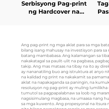
Serbisyong Pag-print
Tag
ng Hardcover na
Pas
Aklat na May Kulay,
sa H
Nobela na Pasadya
Mag
na May Pininturahan
na
ang mga Gilid
Ang pag-print ng mga aklat para sa mga bat
bilang isang mahusay na investisyon para sa
batang mambabasa. Ang kalamangan sa tibay
nakakatagal sa paulit-ulit na pagbasa, pag
takip. Ang mas mataas na tibay na ito ay dir
ay nananatiling buo ang istruktura at anyo 
na kalidad ng print na nakakamit sa pamama
aklat na napakaganda sa paningin, na kumuk
resolusyon ng pag-print ay muling lumilikha
tumutol sa pagpapalabnaw sa loob ng maram
nagsisimulang magbasa, na umaasa nang hust
sa mga kuwento. Ang propesyonal na itsura 