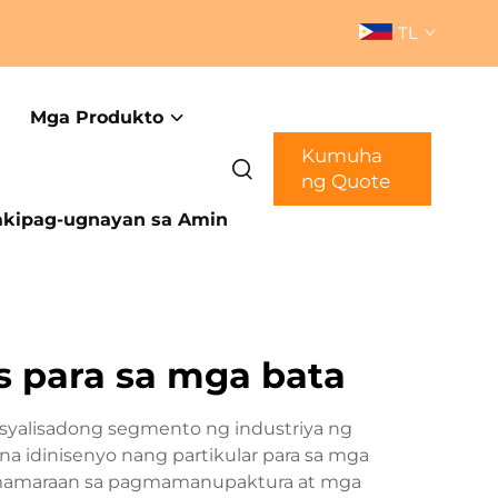
TL
Mga Produkto
Kumuha
ng Quote
kipag-ugnayan sa Amin
s para sa mga bata
syalisadong segmento ng industriya ng
na idinisenyo nang partikular para sa mga
amamaraan sa pagmamanupaktura at mga