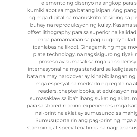
elemento ng disenyo na angkop para 
kumikilabot sa mga batang isipan. Ang pan
ng mga digital na manuskrito at sining sa pi
buhay na reproduksyon ng kulay. Kasama sa
offset lithography para sa superior na kalida
mga pamamaraan sa pag-uugnay tulad ng
(panlabas na likod). Ginagamit ng mga mo
plate technology, na nagsisiguro ng tiya
proseso ay sumasali sa mga konsiderasy
internasyonal na mga standard sa kaligtasa
bata na may hardcover ay kinabibilangan n
mga espesyal na merkado ng regalo na akl
readers, chapter books, at edukasyon na
sumasaklaw sa iba’t ibang sukat ng aklat, 
para sa shared reading experiences (mga kar
nai-print na aklat ay sumusunod sa mahig
Sumusuporta rin ang pag-print ng mga ak
stamping, at special coatings na nagpapah