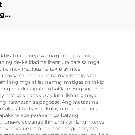
t
ng
na
anig
ag-
aktikal na benepisyo na gumagawa nito
 ng de-kalidad na literatura para sa mga
mpake
 na may matigas na takip ay mas
a
a kaysa sa mga aklat na may manipis na
dahil ang mga aklat na may matigas na takip
Mag-
an ng magkakapatid o kaklase. Ang superior
y matigas na takip ay lumilikha ng mga
ng karanasan sa pagbasa. Ang mataas na
talye at buhay na kulay na nananatiling
napakahalaga para sa mga batang
unawa at panatilihin ang kanilang interes
rceived value ng nilalaman, na gumagawa