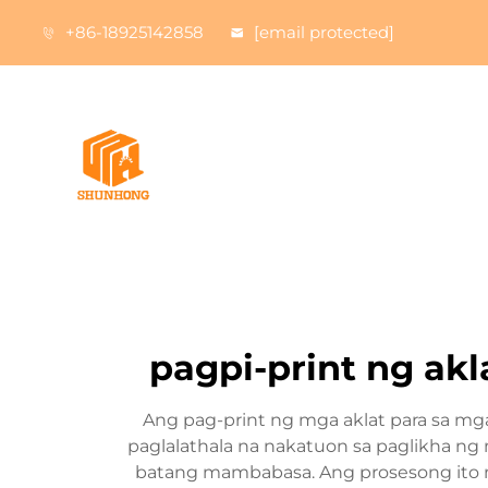
+86-18925142858
[email protected]
pagpi-print ng ak
Ang pag-print ng mga aklat para sa m
paglalathala na nakatuon sa paglikha ng 
batang mambabasa. Ang prosesong ito