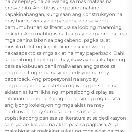
Book na may Gintong
may Dust Jacket
na benepisyo na paliwanag sa mas mataas na
Gilya
presyo nito. Ang tibay ang pangunahing
kapakinabangan, kung saan ang konstruksyon na
may hardcover ay nagpapangalaga sa iyong
pamumuhunan sa literatura sa loob ng maraming
dekada. Ang matitigas na takip ay nagpaprotekta sa
mga pahina laban sa pagkabend, pagkaira, at
pinsala dulot ng kapaligiran na karaniwang
nakaaapekto sa mga aklat na may paperback. Dahil
sa ganitong tagal ng buhay, ikaw ay nakakatipid ng
pera sa kabuuan dahil maiiwasan ang gastos sa
pagpapalit ng mga nasirang edisyon na may
paperback. Ang propesyonal na anyo ay
nagpapaganda sa estetika ng iyong personal na
aklatan at lumilikha ng impresibong display sa
tahanan o opisina. Kapag napansin ng mga bisita
ang iyong koleksyon ng mga aklat na may
hardcover, ito ay sumasalamin sa isang
sopistikadong panlasa sa literatura at sa dedikasyon
sa mga de-kalidad na aklat para sa pagbasa. Ang
makabigat at malaking sukat ng mga aklat na may