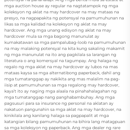
mga auction house ay regular na nagtatampok ng mga
koleksyon ng aklat na may hardcover na may mataas na
presyo, na nagpapakita ng potensyal na pamumuhunan na
likas sa mga kalidad na koleksyon ng aklat na may
hardcover. Ang mga unang edisyon ng aklat na may
hardcover mula sa mga bagong manunulat ay
kumakatawan sa mga pampalubag-loob na pamumuhunan
na may malaking potensyal na kita kung sakaling makamit
ng mga manunulat na ito ang pagkilala sa larangan ng
literatura o ang komersyal na tagumpay. Ang halaga ng
regalo ng mga aklat na may hardcover ay lubos na mas
mataas kaysa sa mga alternatibong paperback, dahil ang
mga tumatanggap ay nakikita ang mas malalim na pag-
iisip at pamumuhunan sa mga regalong may hardcover,
kaya’t ito ay naging mga alaala na pinahahalagahan ng
mga tumatanggap nang panghabambuhay. Ang mga
pagsusuri para sa insurance ng personal na aklatan ay
nakatuon pangunahin sa mga aklat na may hardcover, na
kinikilala ang kanilang halaga sa pagpapalit at mga
katangian bilang pamumuhunan na bihira lang matagpuan
sa mga koleksyon ng paperback. Ang mga dealer ng rare