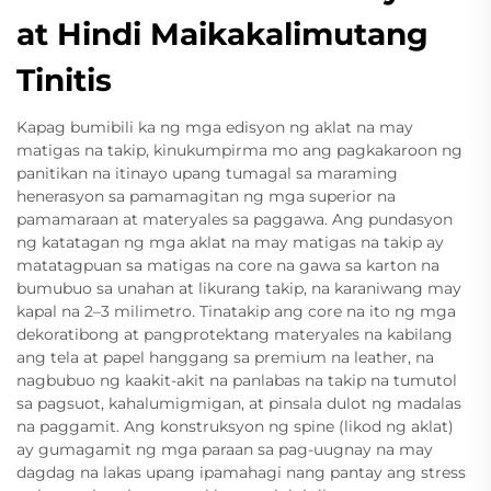
at Hindi Maikakalimutang
Tinitis
Kapag bumibili ka ng mga edisyon ng aklat na may
matigas na takip, kinukumpirma mo ang pagkakaroon ng
panitikan na itinayo upang tumagal sa maraming
henerasyon sa pamamagitan ng mga superior na
pamamaraan at materyales sa paggawa. Ang pundasyon
ng katatagan ng mga aklat na may matigas na takip ay
matatagpuan sa matigas na core na gawa sa karton na
bumubuo sa unahan at likurang takip, na karaniwang may
kapal na 2–3 milimetro. Tinatakip ang core na ito ng mga
dekoratibong at pangprotektang materyales na kabilang
ang tela at papel hanggang sa premium na leather, na
nagbubuo ng kaakit-akit na panlabas na takip na tumutol
sa pagsuot, kahalumigmigan, at pinsala dulot ng madalas
na paggamit. Ang konstruksyon ng spine (likod ng aklat)
ay gumagamit ng mga paraan sa pag-uugnay na may
dagdag na lakas upang ipamahagi nang pantay ang stress