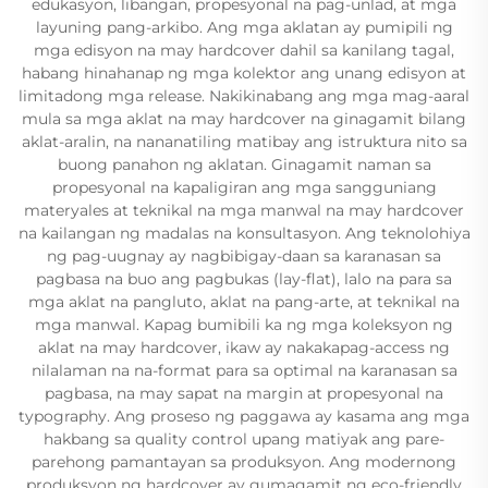
edukasyon, libangan, propesyonal na pag-unlad, at mga
layuning pang-arkibo. Ang mga aklatan ay pumipili ng
mga edisyon na may hardcover dahil sa kanilang tagal,
habang hinahanap ng mga kolektor ang unang edisyon at
limitadong mga release. Nakikinabang ang mga mag-aaral
mula sa mga aklat na may hardcover na ginagamit bilang
aklat-aralin, na nananatiling matibay ang istruktura nito sa
buong panahon ng aklatan. Ginagamit naman sa
propesyonal na kapaligiran ang mga sangguniang
materyales at teknikal na mga manwal na may hardcover
na kailangan ng madalas na konsultasyon. Ang teknolohiya
ng pag-uugnay ay nagbibigay-daan sa karanasan sa
pagbasa na buo ang pagbukas (lay-flat), lalo na para sa
mga aklat na pangluto, aklat na pang-arte, at teknikal na
mga manwal. Kapag bumibili ka ng mga koleksyon ng
aklat na may hardcover, ikaw ay nakakapag-access ng
nilalaman na na-format para sa optimal na karanasan sa
pagbasa, na may sapat na margin at propesyonal na
typography. Ang proseso ng paggawa ay kasama ang mga
hakbang sa quality control upang matiyak ang pare-
parehong pamantayan sa produksyon. Ang modernong
produksyon ng hardcover ay gumagamit ng eco-friendly