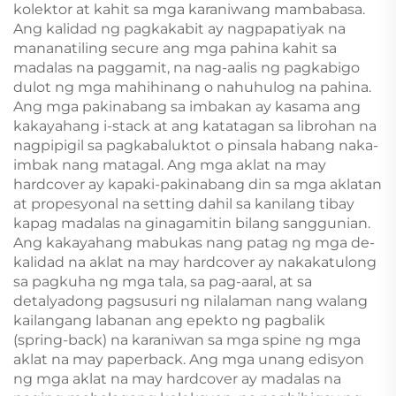
kolektor at kahit sa mga karaniwang mambabasa.
Ang kalidad ng pagkakabit ay nagpapatiyak na
mananatiling secure ang mga pahina kahit sa
madalas na paggamit, na nag-aalis ng pagkabigo
dulot ng mga mahihinang o nahuhulog na pahina.
Ang mga pakinabang sa imbakan ay kasama ang
kakayahang i-stack at ang katatagan sa librohan na
nagpipigil sa pagkabaluktot o pinsala habang naka-
imbak nang matagal. Ang mga aklat na may
hardcover ay kapaki-pakinabang din sa mga aklatan
at propesyonal na setting dahil sa kanilang tibay
kapag madalas na ginagamitin bilang sanggunian.
Ang kakayahang mabukas nang patag ng mga de-
kalidad na aklat na may hardcover ay nakakatulong
sa pagkuha ng mga tala, sa pag-aaral, at sa
detalyadong pagsusuri ng nilalaman nang walang
kailangang labanan ang epekto ng pagbalik
(spring-back) na karaniwan sa mga spine ng mga
aklat na may paperback. Ang mga unang edisyon
ng mga aklat na may hardcover ay madalas na