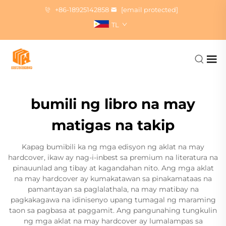
+86-18925142858
[email protected]
TL
bumili ng libro na may
matigas na takip
Kapag bumibili ka ng mga edisyon ng aklat na may
hardcover, ikaw ay nag-i-inbest sa premium na literatura na
pinauunlad ang tibay at kagandahan nito. Ang mga aklat
na may hardcover ay kumakatawan sa pinakamataas na
pamantayan sa paglalathala, na may matibay na
pagkakagawa na idinisenyo upang tumagal ng maraming
taon sa pagbasa at paggamit. Ang pangunahing tungkulin
ng mga aklat na may hardcover ay lumalampas sa