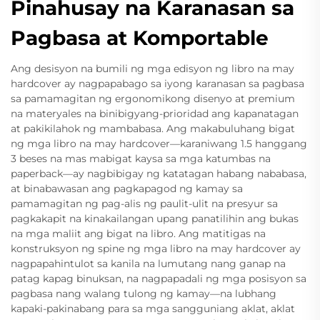
Pinahusay na Karanasan sa
Pagbasa at Komportable
Ang desisyon na bumili ng mga edisyon ng libro na may
hardcover ay nagpapabago sa iyong karanasan sa pagbasa
sa pamamagitan ng ergonomikong disenyo at premium
na materyales na binibigyang-prioridad ang kapanatagan
at pakikilahok ng mambabasa. Ang makabuluhang bigat
ng mga libro na may hardcover—karaniwang 1.5 hanggang
3 beses na mas mabigat kaysa sa mga katumbas na
paperback—ay nagbibigay ng katatagan habang nababasa,
at binabawasan ang pagkapagod ng kamay sa
pamamagitan ng pag-alis ng paulit-ulit na presyur sa
pagkakapit na kinakailangan upang panatilihin ang bukas
na mga maliit ang bigat na libro. Ang matitigas na
konstruksyon ng spine ng mga libro na may hardcover ay
nagpapahintulot sa kanila na lumutang nang ganap na
patag kapag binuksan, na nagpapadali ng mga posisyon sa
pagbasa nang walang tulong ng kamay—na lubhang
kapaki-pakinabang para sa mga sangguniang aklat, aklat