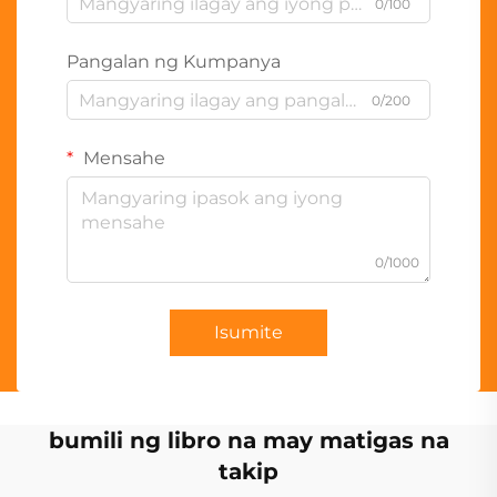
0/100
Pangalan ng Kumpanya
0/200
Mensahe
0/1000
Isumite
bumili ng libro na may matigas na
takip