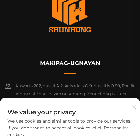
MAKIPAG-UGNAYAN
Kuwarto 202, gusali A-2, kalsada NO.9, gusali NO.99, Pacific
Industrial Zone, bayan ng Xintang, Zengcheng District,
Guangzhou, Guangdong, Tsina
We value your privacy
+86-18925142858
We use cookies and similar tools to provide our services.
If you don't want to accept all cookies, click Personalize
[email protected]
cookies.