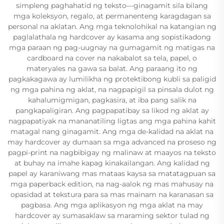
simpleng paghahatid ng teksto—ginagamit sila bilang
mga koleksyon, regalo, at permanenteng karagdagan sa
personal na aklatan. Ang mga teknolohikal na katangian ng
paglalathala ng hardcover ay kasama ang sopistikadong
mga paraan ng pag-uugnay na gumagamit ng matigas na
cardboard na cover na nakabalot sa tela, papel, o
materyales na gawa sa balat. Ang paraang ito ng
pagkakagawa ay lumilikha ng protektibong kubli sa paligid
ng mga pahina ng aklat, na nagpapigil sa pinsala dulot ng
kahalumigmigan, pagkasira, at iba pang salik na
pangkapaligiran. Ang pagpapatibay sa likod ng aklat ay
nagpapatiyak na mananatiling ligtas ang mga pahina kahit
matagal nang ginagamit. Ang mga de-kalidad na aklat na
may hardcover ay dumaan sa mga advanced na proseso ng
pagpi-print na nagbibigay ng malinaw at maayos na teksto
at buhay na imahe kapag kinakailangan. Ang kalidad ng
papel ay karaniwang mas mataas kaysa sa matatagpuan sa
mga paperback edition, na nag-aalok ng mas mahusay na
opasidad at tekstura para sa mas mainam na karanasan sa
pagbasa. Ang mga aplikasyon ng mga aklat na may
hardcover ay sumasaklaw sa maraming sektor tulad ng