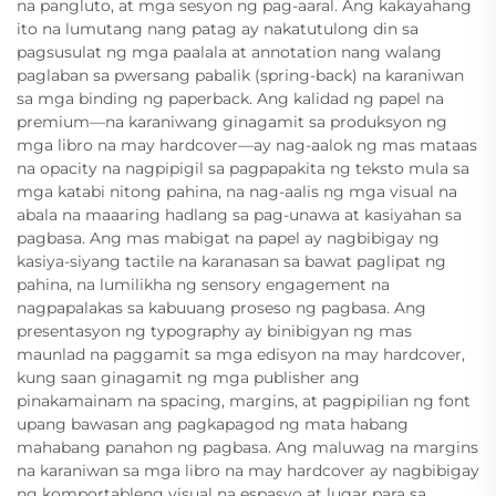
na pangluto, at mga sesyon ng pag-aaral. Ang kakayahang
ito na lumutang nang patag ay nakatutulong din sa
pagsusulat ng mga paalala at annotation nang walang
paglaban sa pwersang pabalik (spring-back) na karaniwan
sa mga binding ng paperback. Ang kalidad ng papel na
premium—na karaniwang ginagamit sa produksyon ng
mga libro na may hardcover—ay nag-aalok ng mas mataas
na opacity na nagpipigil sa pagpapakita ng teksto mula sa
mga katabi nitong pahina, na nag-aalis ng mga visual na
abala na maaaring hadlang sa pag-unawa at kasiyahan sa
pagbasa. Ang mas mabigat na papel ay nagbibigay ng
kasiya-siyang tactile na karanasan sa bawat paglipat ng
pahina, na lumilikha ng sensory engagement na
nagpapalakas sa kabuuang proseso ng pagbasa. Ang
presentasyon ng typography ay binibigyan ng mas
maunlad na paggamit sa mga edisyon na may hardcover,
kung saan ginagamit ng mga publisher ang
pinakamainam na spacing, margins, at pagpipilian ng font
upang bawasan ang pagkapagod ng mata habang
mahabang panahon ng pagbasa. Ang maluwag na margins
na karaniwan sa mga libro na may hardcover ay nagbibigay
ng komportableng visual na espasyo at lugar para sa