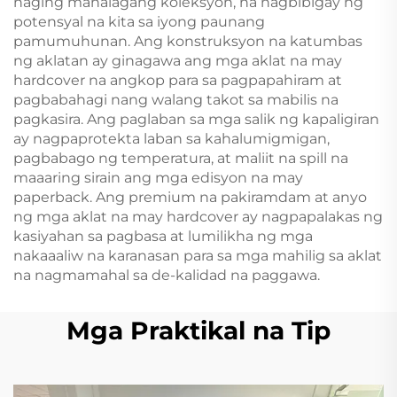
naging mahalagang koleksyon, na nagbibigay ng
potensyal na kita sa iyong paunang
pamumuhunan. Ang konstruksyon na katumbas
ng aklatan ay ginagawa ang mga aklat na may
hardcover na angkop para sa pagpapahiram at
pagbabahagi nang walang takot sa mabilis na
pagkasira. Ang paglaban sa mga salik ng kapaligiran
ay nagpaprotekta laban sa kahalumigmigan,
pagbabago ng temperatura, at maliit na spill na
maaaring sirain ang mga edisyon na may
paperback. Ang premium na pakiramdam at anyo
ng mga aklat na may hardcover ay nagpapalakas ng
kasiyahan sa pagbasa at lumilikha ng mga
nakaaaliw na karanasan para sa mga mahilig sa aklat
na nagmamahal sa de-kalidad na paggawa.
Mga Praktikal na Tip