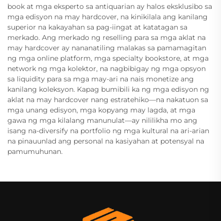
book at mga eksperto sa antiquarian ay halos eksklusibo sa
mga edisyon na may hardcover, na kinikilala ang kanilang
superior na kakayahan sa pag-iingat at katatagan sa
merkado. Ang merkado ng reselling para sa mga aklat na
may hardcover ay nananatiling malakas sa pamamagitan
ng mga online platform, mga specialty bookstore, at mga
network ng mga kolektor, na nagbibigay ng mga opsyon
sa liquidity para sa mga may-ari na nais monetize ang
kanilang koleksyon. Kapag bumibili ka ng mga edisyon ng
aklat na may hardcover nang estratehiko—na nakatuon sa
mga unang edisyon, mga kopyang may lagda, at mga
gawa ng mga kilalang manunulat—ay nililikha mo ang
isang na-diversify na portfolio ng mga kultural na ari-arian
na pinauunlad ang personal na kasiyahan at potensyal na
pamumuhunan.