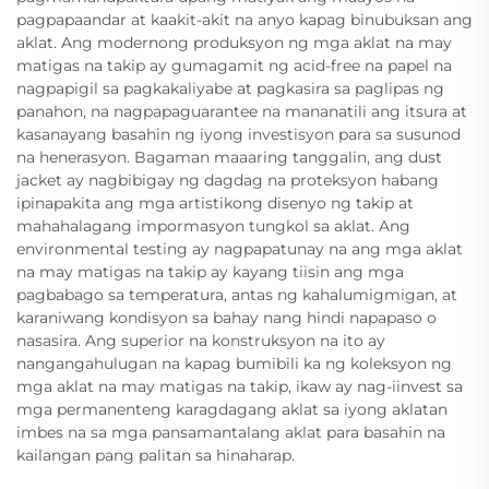
pagpapaandar at kaakit-akit na anyo kapag binubuksan ang
aklat. Ang modernong produksyon ng mga aklat na may
matigas na takip ay gumagamit ng acid-free na papel na
nagpapigil sa pagkakaliyabe at pagkasira sa paglipas ng
panahon, na nagpapaguarantee na mananatili ang itsura at
kasanayang basahin ng iyong investisyon para sa susunod
na henerasyon. Bagaman maaaring tanggalin, ang dust
jacket ay nagbibigay ng dagdag na proteksyon habang
ipinapakita ang mga artistikong disenyo ng takip at
mahahalagang impormasyon tungkol sa aklat. Ang
environmental testing ay nagpapatunay na ang mga aklat
na may matigas na takip ay kayang tiisin ang mga
pagbabago sa temperatura, antas ng kahalumigmigan, at
karaniwang kondisyon sa bahay nang hindi napapaso o
nasasira. Ang superior na konstruksyon na ito ay
nangangahulugan na kapag bumibili ka ng koleksyon ng
mga aklat na may matigas na takip, ikaw ay nag-iinvest sa
mga permanenteng karagdagang aklat sa iyong aklatan
imbes na sa mga pansamantalang aklat para basahin na
kailangan pang palitan sa hinaharap.