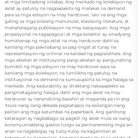
at mga limitadong inilabas. Ang merkado ng koleksyon ng
aklat ay patuloy na nagpapakita ng malakas na demand
para sa mga edisyon na may hardcover, lalo na ang mga
galing sa mga kilalang manunulat, klasikong literatura, at
mahahalagang publikasyon na may kasaysayan. Ang mga
propesyonal na tagapagsuri at mga kolektor ay sinadyang
humahanap ng mga aklat na may hardcover dahil sa
kanilang mga pakinabang sa pag-iingat at tunay na
representasyon ng orihinal na kalidad ng paglalathala. Ang
mga aklatan at institusyong pang-aklatan ay pangunahing
bumibili ng mga edisyon na may hardcover para sa
kanilang mga koleksyon, na lumilikha ng patuloy na
institusyonal na demand na sumusuporta sa mga halaga sa
merkado. Ang kadurability ay direktang nakaaapekto sa
pangmatagalang halaga, dahil ang mga aklat na may
hardcover ay nananatiling basahin at maganda pa rin ang
itsura nang ilang dekada pagkatapos na kailangan nang
palitan ang mga katumbas na paperback. Ang ganitong
katatagan ay nagbabago sa pagbili ng aklat mula sa isang
konsmyumableng gastos tungo sa permanenteng mga ari-
arian na nagbibigay ng tuloy-tuloy na kagamitan at
potensyal na pananalapi. Ang mga benta mula sa estate at