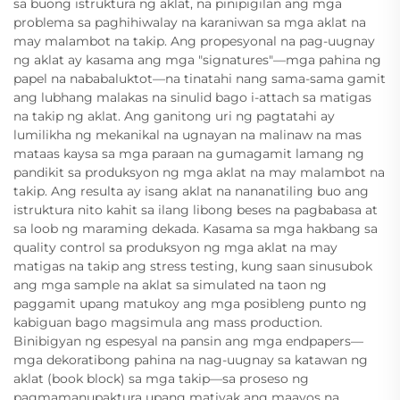
sa buong istruktura ng aklat, na pinipigilan ang mga
problema sa paghihiwalay na karaniwan sa mga aklat na
may malambot na takip. Ang propesyonal na pag-uugnay
ng aklat ay kasama ang mga "signatures"—mga pahina ng
papel na nababaluktot—na tinatahi nang sama-sama gamit
ang lubhang malakas na sinulid bago i-attach sa matigas
na takip ng aklat. Ang ganitong uri ng pagtatahi ay
lumilikha ng mekanikal na ugnayan na malinaw na mas
mataas kaysa sa mga paraan na gumagamit lamang ng
pandikit sa produksyon ng mga aklat na may malambot na
takip. Ang resulta ay isang aklat na nananatiling buo ang
istruktura nito kahit sa ilang libong beses na pagbabasa at
sa loob ng maraming dekada. Kasama sa mga hakbang sa
quality control sa produksyon ng mga aklat na may
matigas na takip ang stress testing, kung saan sinusubok
ang mga sample na aklat sa simulated na taon ng
paggamit upang matukoy ang mga posibleng punto ng
kabiguan bago magsimula ang mass production.
Binibigyan ng espesyal na pansin ang mga endpapers—
mga dekoratibong pahina na nag-uugnay sa katawan ng
aklat (book block) sa mga takip—sa proseso ng
pagmamanupaktura upang matiyak ang maayos na