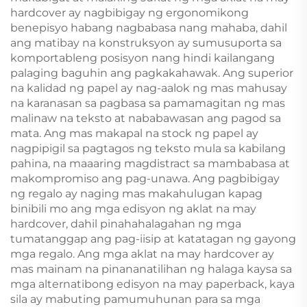
hardcover ay nagbibigay ng ergonomikong
benepisyo habang nagbabasa nang mahaba, dahil
ang matibay na konstruksyon ay sumusuporta sa
komportableng posisyon nang hindi kailangang
palaging baguhin ang pagkakahawak. Ang superior
na kalidad ng papel ay nag-aalok ng mas mahusay
na karanasan sa pagbasa sa pamamagitan ng mas
malinaw na teksto at nababawasan ang pagod sa
mata. Ang mas makapal na stock ng papel ay
nagpipigil sa pagtagos ng teksto mula sa kabilang
pahina, na maaaring magdistract sa mambabasa at
makompromiso ang pag-unawa. Ang pagbibigay
ng regalo ay naging mas makahulugan kapag
binibili mo ang mga edisyon ng aklat na may
hardcover, dahil pinahahalagahan ng mga
tumatanggap ang pag-iisip at katatagan ng gayong
mga regalo. Ang mga aklat na may hardcover ay
mas mainam na pinananatilihan ng halaga kaysa sa
mga alternatibong edisyon na may paperback, kaya
sila ay mabuting pamumuhunan para sa mga