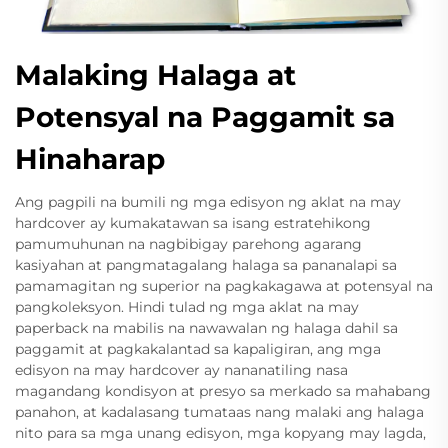
Malaking Halaga at
Potensyal na Paggamit sa
Hinaharap
Ang pagpili na bumili ng mga edisyon ng aklat na may
hardcover ay kumakatawan sa isang estratehikong
pamumuhunan na nagbibigay parehong agarang
kasiyahan at pangmatagalang halaga sa pananalapi sa
pamamagitan ng superior na pagkakagawa at potensyal na
pangkoleksyon. Hindi tulad ng mga aklat na may
paperback na mabilis na nawawalan ng halaga dahil sa
paggamit at pagkakalantad sa kapaligiran, ang mga
edisyon na may hardcover ay nananatiling nasa
magandang kondisyon at presyo sa merkado sa mahabang
panahon, at kadalasang tumataas nang malaki ang halaga
nito para sa mga unang edisyon, mga kopyang may lagda,