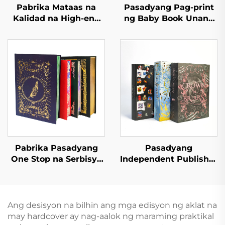
Pabrika Mataas na
Pasadyang Pag-print
Kalidad na High-end
ng Baby Book Unang
na Leather Textured
100 Hayop na Salita
na Libro na may
Edukasyon na
Buong Gold Foil
Hardcover na Board
Stamping at
Book
Embossing Hardcover
na Pag-print ng Libro
Pabrika Pasadyang
Pasadyang
One Stop na Serbisyo
Independent Publisher
sa Pag-print ng Libro
na Serbisyo sa Pag-
Mataas na Kalidad na
print ng Romantic
Sprayed Edge na Pag-
Fiction Novel na may
print ng Libro
Spray Edges
Ang desisyon na bilhin ang mga edisyon ng aklat na
Hardcover na Photo
Hardcover na Libro na
may hardcover ay nag-aalok ng maraming praktikal