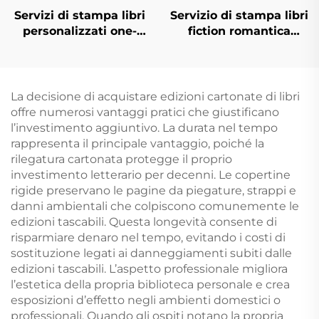
Servizi di stampa libri
Servizio di stampa libri
personalizzati one-
fiction romantica
stop fabbrica libro di
romanzo editore
alta qualità con bordi
indipendente
spruzzati stampa libro
personalizzato con
foto copertina rigida
copertina rigida spray
La decisione di acquistare edizioni cartonate di libri
con bordi dorati
e sovracoperta
offre numerosi vantaggi pratici che giustificano
l’investimento aggiuntivo. La durata nel tempo
rappresenta il principale vantaggio, poiché la
rilegatura cartonata protegge il proprio
investimento letterario per decenni. Le copertine
rigide preservano le pagine da piegature, strappi e
danni ambientali che colpiscono comunemente le
edizioni tascabili. Questa longevità consente di
risparmiare denaro nel tempo, evitando i costi di
sostituzione legati ai danneggiamenti subiti dalle
edizioni tascabili. L’aspetto professionale migliora
l’estetica della propria biblioteca personale e crea
esposizioni d’effetto negli ambienti domestici o
professionali. Quando gli ospiti notano la propria