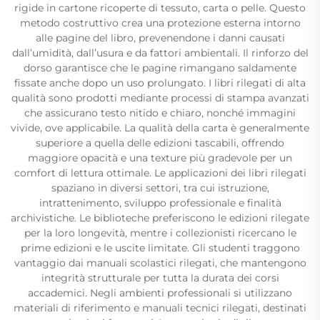
rigide in cartone ricoperte di tessuto, carta o pelle. Questo
metodo costruttivo crea una protezione esterna intorno
alle pagine del libro, prevenendone i danni causati
dall’umidità, dall’usura e da fattori ambientali. Il rinforzo del
dorso garantisce che le pagine rimangano saldamente
fissate anche dopo un uso prolungato. I libri rilegati di alta
qualità sono prodotti mediante processi di stampa avanzati
che assicurano testo nitido e chiaro, nonché immagini
vivide, ove applicabile. La qualità della carta è generalmente
superiore a quella delle edizioni tascabili, offrendo
maggiore opacità e una texture più gradevole per un
comfort di lettura ottimale. Le applicazioni dei libri rilegati
spaziano in diversi settori, tra cui istruzione,
intrattenimento, sviluppo professionale e finalità
archivistiche. Le biblioteche preferiscono le edizioni rilegate
per la loro longevità, mentre i collezionisti ricercano le
prime edizioni e le uscite limitate. Gli studenti traggono
vantaggio dai manuali scolastici rilegati, che mantengono
integrità strutturale per tutta la durata dei corsi
accademici. Negli ambienti professionali si utilizzano
materiali di riferimento e manuali tecnici rilegati, destinati