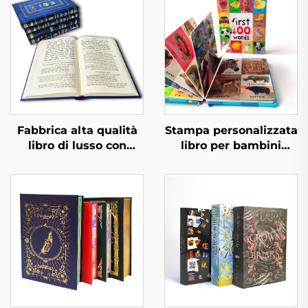
Fabbrica alta qualità
Stampa personalizzata
libro di lusso con
libro per bambini
texture pelle completo
primi 100 animali
con stampa a foglia
parole educative libro
d'oro e goffratura
cartonato copertina
servizio di stampa
rigida
libro copertina rigida