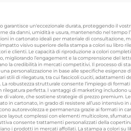
ibri rilegati, libri
romanzo
tonati in grande
personalizzato
tità con stampa
bordi spruzza
nato garantisce un'eccezionale durata, proteggendo il vost
terne da danni, umidità e usura, mantenendo nel tempo l’
 bordi spruzzati
oni in cartonato ideali per materiale di consultazione, ma
. L’impatto visivo superiore della stampa a colori su libr
i e clienti. Le capacità di riproduzione a colori completi 
lio, migliorando l’engagement e la comprensione del letto
 la credibilità in mercati competitivi. Il processo di sta
na personalizzazione in base alle specifiche esigenze di
i stili di rilegatura, tra cui fascicoli cuciti, adattamenti d
i. La robustezza strutturale consente l’impiego di formati 
ilegatura perfetta. I vantaggi di marketing includono una
 di valore, che sostiene strategie di prezzo premium. Le
gato in cartonato, in grado di resistere all’uso intensivo in
cono autorevolezza e permanenza grazie ai formati in car
tisce layout complessi con elementi multicolore, sfumatu
ttiva consente trattamenti personalizzati della copertina,
iano i prodotti in mercati affollati. La stampa a colori su 