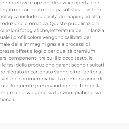
die protettive e opzioni di sovraccoperta che
egato in cartonato integra sofisticati sistemi
cnologica include capacità di imaging ad alta
riproduzione cromatica. Queste pubblicazioni
ollezioni fotografiche, letteratura per l’infanzia
quale i profili colore vengono calibrati per
male delle immagini grazie a processi di
 presse offset a foglio per qualità premium
ersi componenti, tra cui il blocco testo, le
 le fasi della produzione garantiscono risultati
bro rilegato in cartonato vanno oltre l’editoria
he e volumi commemorativi. La combinazione di
a un uso frequente preservandone nel tempo la
mium che svolgono sia funzioni pratiche sia
ionali.