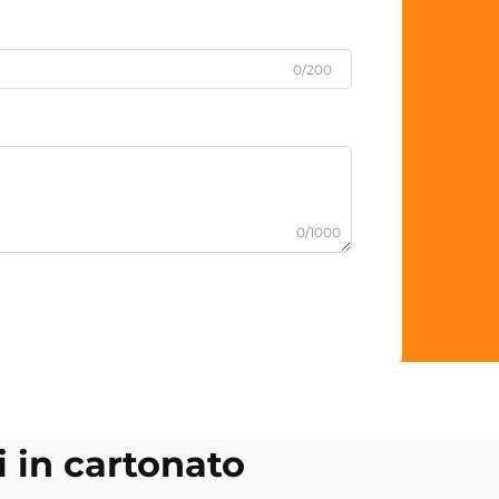
0/200
0/1000
i in cartonato