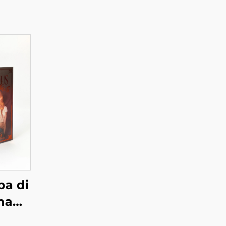
pa di
ina
e,