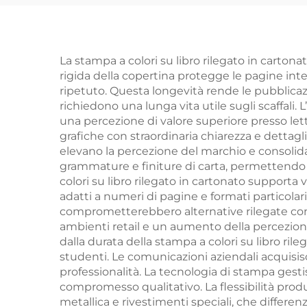
rapidi stampa libri in
di l
bulk set di libri
car
personalizzati con
quan
La stampa a colori su libro rilegato in carto
rigida della copertina protegge le pagine in
copertina rigida
ai
ripetuto. Questa longevità rende le pubblicazi
servizio di stampa
richiedono una lunga vita utile sugli scaffali
una percezione di valore superiore presso lettor
grafiche con straordinaria chiarezza e dettag
elevano la percezione del marchio e consolidano
grammature e finiture di carta, permettendo u
colori su libro rilegato in cartonato supporta var
adatti a numeri di pagine e formati particolar
comprometterebbero alternative rilegate con r
ambienti retail e un aumento della percezione
dalla durata della stampa a colori su libro rile
studenti. Le comunicazioni aziendali acquisis
professionalità. La tecnologia di stampa ges
compromesso qualitativo. La flessibilità produ
metallica e rivestimenti speciali, che differenz