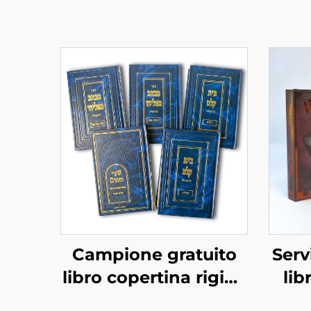
Campione gratuito
Serv
libro copertina rigida
lib
tempi di consegna
all'