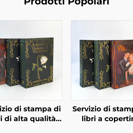
Prodotti Popolari
izio di stampa di
Servizio di stam
ri di alta qualità
libri a copert
ingrosso, stampa
rigida e color