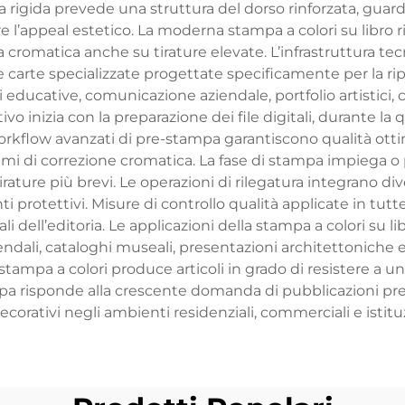
ra rigida prevede una struttura del dorso rinforzata, guar
appeal estetico. La moderna stampa a colori su libro ril
 cromatica anche su tirature elevate. L’infrastruttura te
si e carte specializzate progettate specificamente per la 
i educative, comunicazione aziendale, portfolio artistici, c
tivo inizia con la preparazione dei file digitali, durante la 
orkflow avanzati di pre-stampa garantiscono qualità otti
oritmi di correzione cromatica. La fase di stampa impiega o
tirature più brevi. Le operazioni di rilegatura integrano div
i protettivi. Misure di controllo qualità applicate in tutte
 dell’editoria. Le applicazioni della stampa a colori su li
ziendali, cataloghi museali, presentazioni architettonic
 stampa a colori produce articoli in grado di resistere 
mpa risponde alla crescente domanda di pubblicazioni pre
decorativi negli ambienti residenziali, commerciali e istituz