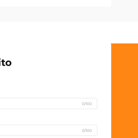
ito
0/100
0/100