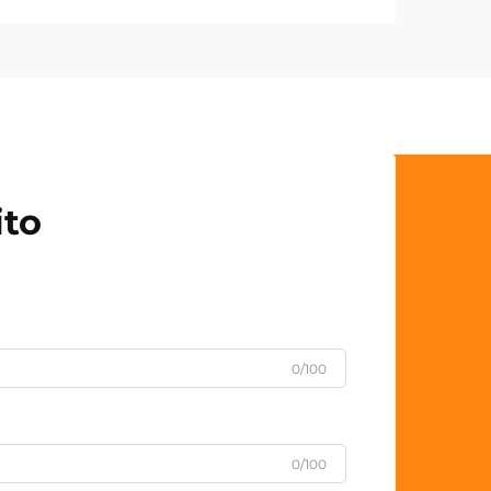
ito
0/100
0/100