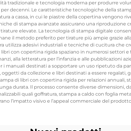
alità tradizionale e tecnologia moderna per produrre volu
o per decenni. Le caratteristiche tecnologiche della stam
egatura a cassa, in cui le piastre della copertina vengono r
cniche di stampa avanzate assicurano una riproduzione cr
 tirature elevate. La tecnologia di stampa digitale cons
ane il metodo preferito per tirature più ampie grazie al
ura utilizza adesivi industriali e tecniche di cucitura ch
libri con copertina rigida spaziano in numerosi settori e fin
manzi, alla letteratura per l’infanzia e alle pubblicazioni az
er i manuali destinati a sopportare un uso ripetuto da par
tti da collezione e libri destinati a essere regalati, gra
ampa di libri con copertina rigida per relazioni annuali, s
nga durata. Il processo consente diverse dimensioni, dal
nalizzabili quali goffratura, stampa a caldo con foglia meta
rano l’impatto visivo e l’appeal commerciale del prodotto 