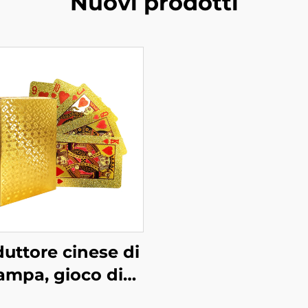
Nuovi prodotti
uttore cinese di
ampa, gioco di
arte da poker