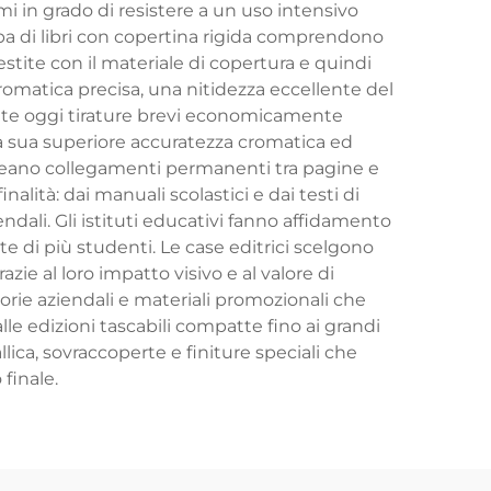
mi in grado di resistere a un uso intensivo
pa di libri con copertina rigida comprendono
ivestite con il materiale di copertura e quindi
omatica precisa, una nitidezza eccellente del
ente oggi tirature brevi economicamente
la sua superiore accuratezza cromatica ed
e creano collegamenti permanenti tra pagine e
alità: dai manuali scolastici e dai testi di
iendali. Gli istituti educativi fanno affidamento
te di più studenti. Le case editrici scelgono
zie al loro impatto visivo e al valore di
torie aziendali e materiali promozionali che
le edizioni tascabili compatte fino ai grandi
llica, sovraccoperte e finiture speciali che
finale.