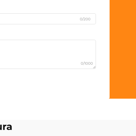
0/200
0/1000
ura