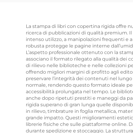
stampa romanzo
pe
romantico
fr
personalizzato con
e
La stampa di libri con copertina rigida offre n
ricerca di pubblicazioni di qualità premium. Il 
bordi spruzzati
intenso utilizzo, a manipolazioni frequenti e
robusta protegge le pagine interne dall’umidit
L’aspetto professionale ottenuto con la stampa d
associano il formato rilegato alla qualità dei 
di rilievo nelle biblioteche e nelle collezioni
offrendo migliori margini di profitto agli edito
preservare l’integrità dei contenuti nel lungo
normale, rendendo questo formato ideale per m
accessibilità prolungata nel tempo. Le biblio
anche dopo ripetuti prestiti e maneggi da part
rigida superano di gran lunga quelle disponibili
in rilievo, timbrature in foglia metallica, mate
grande impatto. Questi miglioramenti estetici a
librerie fisiche che sulle piattaforme online. 
durante spedizione e stoccaggio. La struttura r