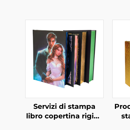
Servizi di stampa
Prod
libro copertina rigida
st
autopubblicazione
c