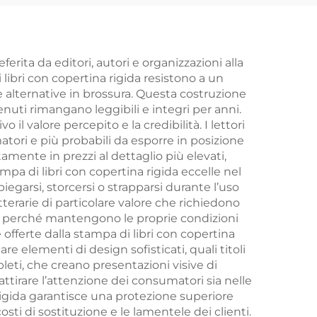
erita da editori, autori e organizzazioni alla
i libri con copertina rigida resistono a un
 alternative in brossura. Questa costruzione
enuti rimangano leggibili e integri per anni.
il valore percepito e la credibilità. I lettori
matori e più probabili da esporre in posizione
amente in prezzi al dettaglio più elevati,
ampa di libri con copertina rigida eccelle nel
egarsi, storcersi o strapparsi durante l’uso
terarie di particolare valore che richiedono
ida perché mantengono le proprie condizioni
offerte dalla stampa di libri con copertina
re elementi di design sofisticati, quali titoli
pleti, che creano presentazioni visive di
attirare l’attenzione dei consumatori sia nelle
a rigida garantisce una protezione superiore
sti di sostituzione e le lamentele dei clienti.