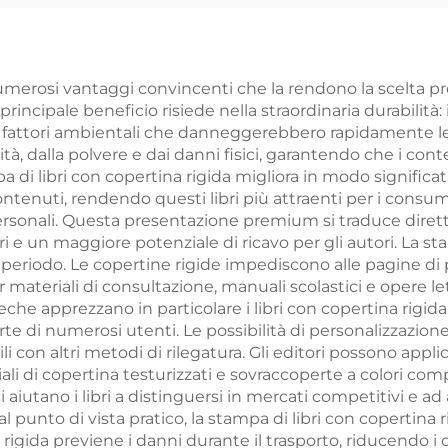
rsonalizzato su
onte e retro su
ntrambi i lati
umerosi vantaggi convincenti che la rendono la scelta pref
principale beneficio risiede nella straordinaria durabilità: 
 a fattori ambientali che danneggerebbero rapidamente le
à, dalla polvere e dai danni fisici, garantendo che i cont
i libri con copertina rigida migliora in modo significativo 
contenuti, rendendo questi libri più attraenti per i consu
 personali. Questa presentazione premium si traduce dirett
ri e un maggiore potenziale di ricavo per gli autori. La st
 periodo. Le copertine rigide impediscono alle pagine di pi
ateriali di consultazione, manuali scolastici e opere let
teche apprezzano in particolare i libri con copertina rig
e di numerosi utenti. Le possibilità di personalizzazione 
 con altri metodi di rilegatura. Gli editori possono applica
riali di copertina testurizzati e sovraccoperte a colori com
iutano i libri a distinguersi in mercati competitivi e ad 
Dal punto di vista pratico, la stampa di libri con copertin
igida previene i danni durante il trasporto, riducendo i co