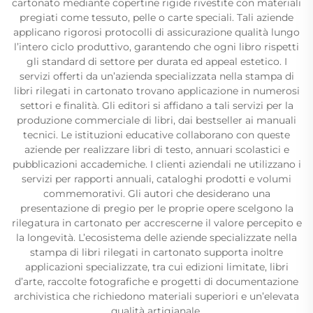
cartonato mediante copertine rigide rivestite con materiali
pregiati come tessuto, pelle o carte speciali. Tali aziende
applicano rigorosi protocolli di assicurazione qualità lungo
l’intero ciclo produttivo, garantendo che ogni libro rispetti
gli standard di settore per durata ed appeal estetico. I
servizi offerti da un’azienda specializzata nella stampa di
libri rilegati in cartonato trovano applicazione in numerosi
settori e finalità. Gli editori si affidano a tali servizi per la
produzione commerciale di libri, dai bestseller ai manuali
tecnici. Le istituzioni educative collaborano con queste
aziende per realizzare libri di testo, annuari scolastici e
pubblicazioni accademiche. I clienti aziendali ne utilizzano i
servizi per rapporti annuali, cataloghi prodotti e volumi
commemorativi. Gli autori che desiderano una
presentazione di pregio per le proprie opere scelgono la
rilegatura in cartonato per accrescerne il valore percepito e
la longevità. L’ecosistema delle aziende specializzate nella
stampa di libri rilegati in cartonato supporta inoltre
applicazioni specializzate, tra cui edizioni limitate, libri
d’arte, raccolte fotografiche e progetti di documentazione
archivistica che richiedono materiali superiori e un’elevata
qualità artigianale.