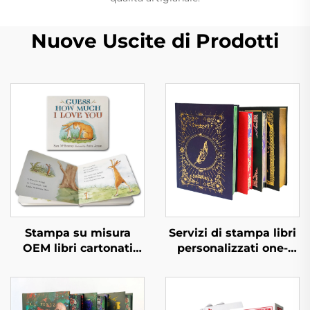
Nuove Uscite di Prodotti
Stampa su misura
Servizi di stampa libri
OEM libri cartonati
personalizzati one-
buoni ed educativi
stop fabbrica libro di
libri per bambini in
alta qualità con bordi
inglese libri interattivi
spruzzati stampa libro
per bambini stampa
foto copertina rigida