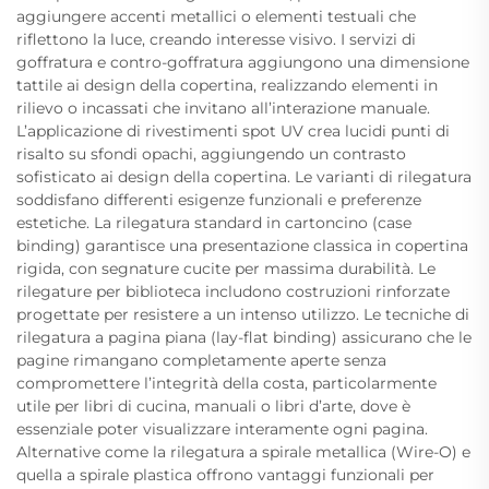
aggiungere accenti metallici o elementi testuali che
riflettono la luce, creando interesse visivo. I servizi di
goffratura e contro-goffratura aggiungono una dimensione
tattile ai design della copertina, realizzando elementi in
rilievo o incassati che invitano all’interazione manuale.
L’applicazione di rivestimenti spot UV crea lucidi punti di
risalto su sfondi opachi, aggiungendo un contrasto
sofisticato ai design della copertina. Le varianti di rilegatura
soddisfano differenti esigenze funzionali e preferenze
estetiche. La rilegatura standard in cartoncino (case
binding) garantisce una presentazione classica in copertina
rigida, con segnature cucite per massima durabilità. Le
rilegature per biblioteca includono costruzioni rinforzate
progettate per resistere a un intenso utilizzo. Le tecniche di
rilegatura a pagina piana (lay-flat binding) assicurano che le
pagine rimangano completamente aperte senza
compromettere l’integrità della costa, particolarmente
utile per libri di cucina, manuali o libri d’arte, dove è
essenziale poter visualizzare interamente ogni pagina.
Alternative come la rilegatura a spirale metallica (Wire-O) e
quella a spirale plastica offrono vantaggi funzionali per