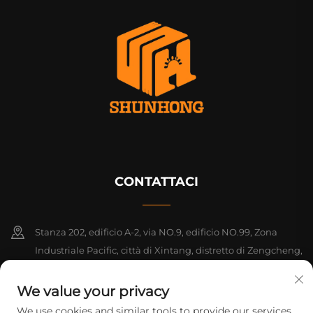
CONTATTACI
Stanza 202, edificio A-2, via NO.9, edificio NO.99, Zona
Industriale Pacific, città di Xintang, distretto di Zengcheng,
Guangzhou, Guangdong, Cina
We value your privacy
+86-18925142858
We use cookies and similar tools to provide our services.