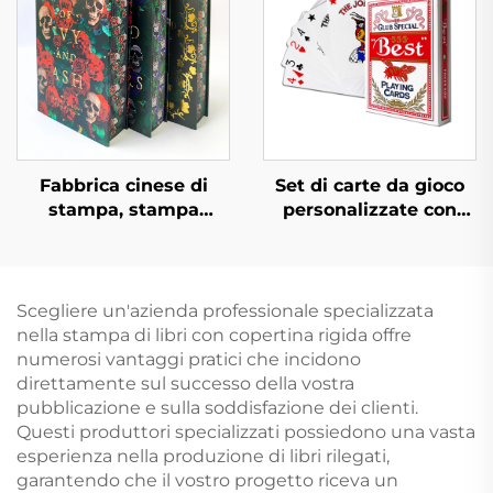
libri cartonati
con bordi dorati
Fabbrica cinese di
Set di carte da gioco
stampa, stampa
personalizzate con
personalizzata di libri
logo stampato,
rilegati di alta qualità
modello su carta,
con bordi spruzzati,
gioco di
stampa ecologica con
intrattenimento poker
Scegliere un'azienda professionale specializzata
sovracoperta
con scatola
nella stampa di libri con copertina rigida offre
numerosi vantaggi pratici che incidono
direttamente sul successo della vostra
pubblicazione e sulla soddisfazione dei clienti.
Questi produttori specializzati possiedono una vasta
esperienza nella produzione di libri rilegati,
garantendo che il vostro progetto riceva un