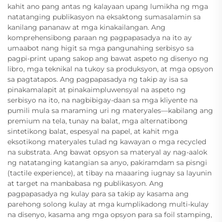
kahit ano pang antas ng kalayaan upang lumikha ng mga
natatanging publikasyon na eksaktong sumasalamin sa
kanilang pananaw at mga kinakailangan. Ang
komprehensibong paraan ng pagpapasadya na ito ay
umaabot nang higit sa mga pangunahing serbisyo sa
pagpi-print upang sakop ang bawat aspeto ng disenyo ng
libro, mga teknikal na tukoy sa produksyon, at mga opsyon
sa pagtatapos. Ang pagpapasadya ng takip ay isa sa
pinakamalapit at pinakaimpluwensyal na aspeto ng
serbisyo na ito, na nagbibigay-daan sa mga kliyente na
pumili mula sa maraming uri ng materyales—kabilang ang
premium na tela, tunay na balat, mga alternatibong
sintetikong balat, espesyal na papel, at kahit mga
eksotikong materyales tulad ng kawayan o mga recycled
na substrata. Ang bawat opsyon sa materyal ay nag-aalok
ng natatanging katangian sa anyo, pakiramdam sa pisngi
(tactile experience), at tibay na maaaring iugnay sa layunin
at target na manbabasa ng publikasyon. Ang
pagpapasadya ng kulay para sa takip ay kasama ang
parehong solong kulay at mga kumplikadong multi-kulay
na disenyo, kasama ang mga opsyon para sa foil stamping,