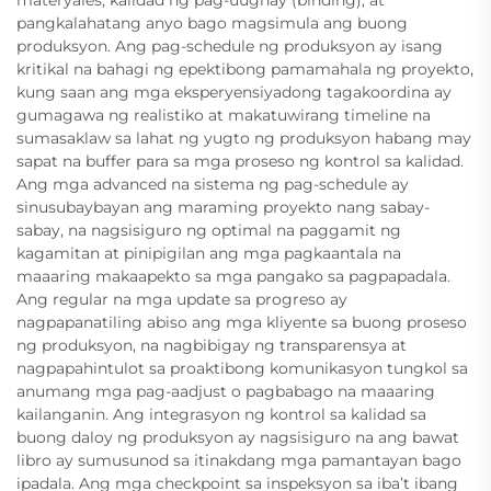
materyales, kalidad ng pag-uugnay (binding), at
pangkalahatang anyo bago magsimula ang buong
produksyon. Ang pag-schedule ng produksyon ay isang
kritikal na bahagi ng epektibong pamamahala ng proyekto,
kung saan ang mga eksperyensiyadong tagakoordina ay
gumagawa ng realistiko at makatuwirang timeline na
sumasaklaw sa lahat ng yugto ng produksyon habang may
sapat na buffer para sa mga proseso ng kontrol sa kalidad.
Ang mga advanced na sistema ng pag-schedule ay
sinusubaybayan ang maraming proyekto nang sabay-
sabay, na nagsisiguro ng optimal na paggamit ng
kagamitan at pinipigilan ang mga pagkaantala na
maaaring makaapekto sa mga pangako sa pagpapadala.
Ang regular na mga update sa progreso ay
nagpapanatiling abiso ang mga kliyente sa buong proseso
ng produksyon, na nagbibigay ng transparensya at
nagpapahintulot sa proaktibong komunikasyon tungkol sa
anumang mga pag-aadjust o pagbabago na maaaring
kailanganin. Ang integrasyon ng kontrol sa kalidad sa
buong daloy ng produksyon ay nagsisiguro na ang bawat
libro ay sumusunod sa itinakdang mga pamantayan bago
ipadala. Ang mga checkpoint sa inspeksyon sa iba’t ibang