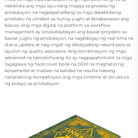
nakikilala ang mga isyu nang maaga sa proseso ng
produksyon, na nagpapahadlang sa mga depektibong
produkto na umabot sa huling yugto at binabawasan ang
basura. Ang mga digital na platform sa workflow
management ay sinusubaybayan ang bawat proyekto sa
bawat yugto ng produksyon, na nagbibigay ng real-time na
status update at nag-iingat ng detalyadong rekord para sa
layunin ng quality assurance. Ang kombinasyon ng mga
advanced na teknolohiyang ito ay nagpapahintulot sa mga
tagagawa ng hard cover book na OEM na maghatid ng
konsehente at mataas na kalidad na resulta habang
nananatiling kompetisyon ang mga timeline at istruktura
ng presyo sa produksyon.