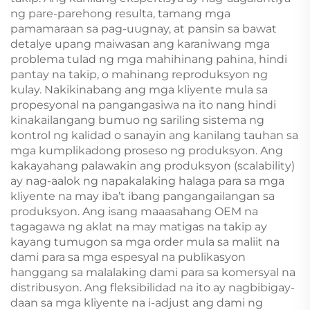
ng pare-parehong resulta, tamang mga
pamamaraan sa pag-uugnay, at pansin sa bawat
detalye upang maiwasan ang karaniwang mga
problema tulad ng mga mahihinang pahina, hindi
pantay na takip, o mahinang reproduksyon ng
kulay. Nakikinabang ang mga kliyente mula sa
propesyonal na pangangasiwa na ito nang hindi
kinakailangang bumuo ng sariling sistema ng
kontrol ng kalidad o sanayin ang kanilang tauhan sa
mga kumplikadong proseso ng produksyon. Ang
kakayahang palawakin ang produksyon (scalability)
ay nag-aalok ng napakalaking halaga para sa mga
kliyente na may iba’t ibang pangangailangan sa
produksyon. Ang isang maaasahang OEM na
tagagawa ng aklat na may matigas na takip ay
kayang tumugon sa mga order mula sa maliit na
dami para sa mga espesyal na publikasyon
hanggang sa malalaking dami para sa komersyal na
distribusyon. Ang fleksibilidad na ito ay nagbibigay-
daan sa mga kliyente na i-adjust ang dami ng