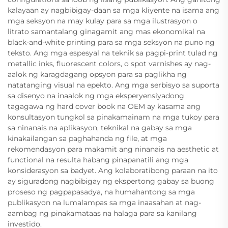
kalayaan ay nagbibigay-daan sa mga kliyente na isama ang
mga seksyon na may kulay para sa mga ilustrasyon o
litrato samantalang ginagamit ang mas ekonomikal na
black-and-white printing para sa mga seksyon na puno ng
teksto. Ang mga espesyal na teknik sa pagpi-print tulad ng
metallic inks, fluorescent colors, o spot varnishes ay nag-
aalok ng karagdagang opsyon para sa paglikha ng
natatanging visual na epekto. Ang mga serbisyo sa suporta
sa disenyo na inaalok ng mga eksperyensiyadong
tagagawa ng hard cover book na OEM ay kasama ang
konsultasyon tungkol sa pinakamainam na mga tukoy para
sa ninanais na aplikasyon, teknikal na gabay sa mga
kinakailangan sa paghahanda ng file, at mga
rekomendasyon para makamit ang ninanais na aesthetic at
functional na resulta habang pinapanatili ang mga
konsiderasyon sa badyet. Ang kolaboratibong paraan na ito
ay siguradong nagbibigay ng ekspertong gabay sa buong
proseso ng pagpapasadya, na humahantong sa mga
publikasyon na lumalampas sa mga inaasahan at nag-
aambag ng pinakamataas na halaga para sa kanilang
investido.