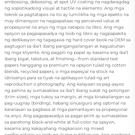
embossing, debossing, at spot UV coating na nagdaragdag
ng sopistikadong visual at tactile na elemento. Ang mga
teknik sa pagtatapos na ito ay lumilikha ng mga epekto na
may dimensyon na nagpapataas ng perceived value at
propesyonal na anyo ng mga natapos na libro. Ang mga
opsyon sa pagpapasadya ng loob ng libro ay nagpapakita
ng dedikasyon ng tagagawa ng hard cover book na OEM sa
pagtugon sa iba’t ibang pangangailangan at kagustuhan
ng mga kliyente. Ang pagpili ng papel ay kasama ang iba’t
ibang bigat, tekstura, at finishing—from standard text
papers hanggang sa premium na opsyon tulad ng cotton
blends, recycled papers, o mga espesyal na stock na
idinisenyo para sa tiyak na aplikasyon tulad ng art
reproduction o photography. Ang kalayaan sa pag-aayos
ng pahina ay sumasaklaw sa iba’t ibang sukat ng potongan
(trim sizes), mga tukoy sa margin, at mga kinakailangan sa
pag-uugnay (binding), habang sinusiguro ang optimal na
karanasan sa pagbasa at mga pamantayan sa propesyonal
na anyo. Ang pagpapasadya sa pagpi-print ay sumasaklaw
sa parehong black-and-white at full-color na opsyon,
kasama ang kakayahang magkaroon ng mixed
configurations sa loob ng iisang publikasyon. Ang ganitong