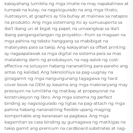
kakayahang lumikha ng mga imahe na may napakalinaw at
tumpak na kulay, na nagsisigurado na ang mga litrato,
ilustrasyon, at graphics ay tila buhay at malinaw sa natapos
na produkto. Ang mga sistemang ito ay sumusuporta sa
iba’t ibang uri at bigat ng papel, na umaangkop sa iba’t
ibang pangangailangan ng proyekto—from sa magaan na
mga pahina ng teksto hanggang sa mabibigat na
materyales para sa takip. Ang kakayahan sa offset printing
ay nagpapalawak sa mga digital na sistema para sa mas
malalaking dami ng produksyon, na nag-aalok ng cost-
effective na solusyon habang nananatiling pare-pareho ang
antas ng kalidad. Ang teknolohiya sa pag-uugnay na
ginagamit ng mga nangungunang tagagawa ng hard
cover book na OEM ay kasama ang mga makinaryang may
presisyon na lumilikha ng matibay at propesyonal na
konstruksyon ng libro. Ang mga sistema ng perfect
binding ay nagsisigurado ng ligtas na pag-attach ng mga
pahina habang nananatiling flexible upang maging
komportable ang karanasan sa pagbasa. Ang mga
kagamitan sa case binding ay gumagawa ng matitigas na
takip gamit ang premium na cardboard substrates at nag-