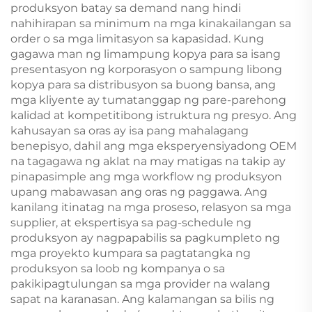
produksyon batay sa demand nang hindi
nahihirapan sa minimum na mga kinakailangan sa
order o sa mga limitasyon sa kapasidad. Kung
gagawa man ng limampung kopya para sa isang
presentasyon ng korporasyon o sampung libong
kopya para sa distribusyon sa buong bansa, ang
mga kliyente ay tumatanggap ng pare-parehong
kalidad at kompetitibong istruktura ng presyo. Ang
kahusayan sa oras ay isa pang mahalagang
benepisyo, dahil ang mga eksperyensiyadong OEM
na tagagawa ng aklat na may matigas na takip ay
pinapasimple ang mga workflow ng produksyon
upang mabawasan ang oras ng paggawa. Ang
kanilang itinatag na mga proseso, relasyon sa mga
supplier, at ekspertisya sa pag-schedule ng
produksyon ay nagpapabilis sa pagkumpleto ng
mga proyekto kumpara sa pagtatangka ng
produksyon sa loob ng kompanya o sa
pakikipagtulungan sa mga provider na walang
sapat na karanasan. Ang kalamangan sa bilis ng