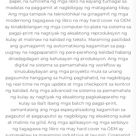
papel, na lumilikha ng mga libro na kayang tumagal sa
madalas na paggamit at nagbibigay ng matagalang tibay.
Ang mga tampok na teknolohikal na ginagamit ng mga
modernong tagagawa ng libro na may hard cover na OEM
ay kinabibilangan ng mga computer-to-plate na sistema sa
pagpi-print na nagtiyak ng eksaktong reproduksyon ng
kulay at malinaw na kalidad ng teksto. Maraming pasilidad
ang gumagamit ng awtomatikong kagamitan sa pag-
uugnay na nagpapanatili ng pare-parehong kalidad habang
dinadagdagan ang kahusayan ng produksyon. Ang mga
digital na sistema sa pamamahala ng workflow ay
sinusubaybayan ang mga proyekto mula sa unang
pagsumite hanggang sa huling paghahatid, na nagbibigay
ng real-time na mga update at mga checkpoint sa kontrol
ng kalidad. Ang mga advanced na sistema sa pamamahala
ng kulay ay nagtiyak ng eksaktong pagkakapareho ng
kulay sa iba’t ibang mga batch ng pagpi-print,
samantalang ang mga espesyalisadong kagamitan sa
pagputol at pagpuputol ay nagbibigay ng eksaktong sukat
at malinis na gilid. Ang mga aplikasyon ng mga serbisyo
ng tagagawa ng libro na may hard cover na OEM ay
sumasaklaw sa maraming industriya at layunin. Ginagamit