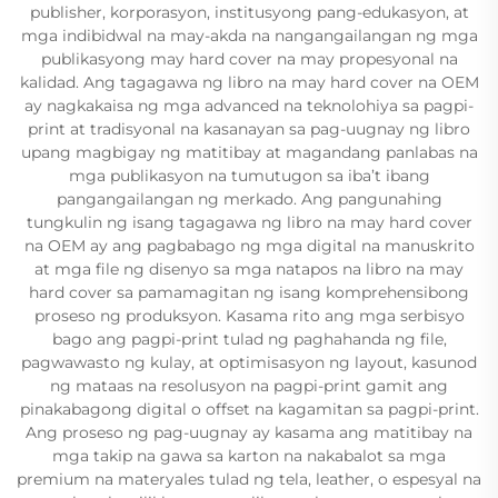
publisher, korporasyon, institusyong pang-edukasyon, at
mga indibidwal na may-akda na nangangailangan ng mga
publikasyong may hard cover na may propesyonal na
kalidad. Ang tagagawa ng libro na may hard cover na OEM
ay nagkakaisa ng mga advanced na teknolohiya sa pagpi-
print at tradisyonal na kasanayan sa pag-uugnay ng libro
upang magbigay ng matitibay at magandang panlabas na
mga publikasyon na tumutugon sa iba’t ibang
pangangailangan ng merkado. Ang pangunahing
tungkulin ng isang tagagawa ng libro na may hard cover
na OEM ay ang pagbabago ng mga digital na manuskrito
at mga file ng disenyo sa mga natapos na libro na may
hard cover sa pamamagitan ng isang komprehensibong
proseso ng produksyon. Kasama rito ang mga serbisyo
bago ang pagpi-print tulad ng paghahanda ng file,
pagwawasto ng kulay, at optimisasyon ng layout, kasunod
ng mataas na resolusyon na pagpi-print gamit ang
pinakabagong digital o offset na kagamitan sa pagpi-print.
Ang proseso ng pag-uugnay ay kasama ang matitibay na
mga takip na gawa sa karton na nakabalot sa mga
premium na materyales tulad ng tela, leather, o espesyal na