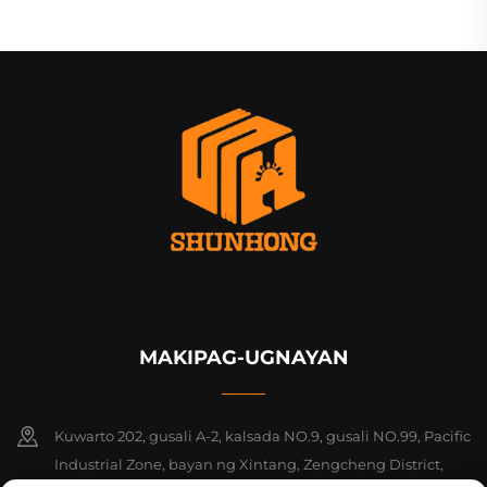
MAKIPAG-UGNAYAN
Kuwarto 202, gusali A-2, kalsada NO.9, gusali NO.99, Pacific
Industrial Zone, bayan ng Xintang, Zengcheng District,