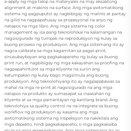
a-apply ng mga takip na materyales na may eksaktong
alignment at makinis na surface. Ang mga awtomatikong
sistema ng pagpuputol ay nagbibigay ng malinis at pantay
na gilid na nagpapahusay sa propesyonal na anyo ng
natapos na mga libro. Ang mga sistema ng color
management ay isa pang teknolohikal na kalamangan na
nagsisigurado ng tumpak na reproduksyon ng kulay sa
buong proseso ng produksyon. Ang mga sistemang ito ay
nagca-calibrate sa mga kagamitan sa pagpi-print,
sinusubaybayan ang pagkakapareho ng kulay sa buong
print run, at nagbibigay ng mga kakayahan sa proofing na
nagpapahintulot sa mga kliyente na suriin ang
katumpakan ng kulay bago magsimula ang buong
produksyon. Ang teknolohiyang ito ay nagpapabawas sa
mahal na mga re-print at nagsisigurado na ang mga
natapos na produkto ay sumasapat sa inaasahan ng
kliyente at sa mga pamantayan ng kanilang brand. Ang
teknolohiya sa quality control na na-integrate sa buong
workflow ng produksyon ay kasama ang mga
awtomatikong sistema ng inspeksyon na nakikilala ang
mga depekto, hindi pagkakapareho, o mga pagkakaiba
mula sa mga espesipikasyon. Ang mga sistemang ito ay