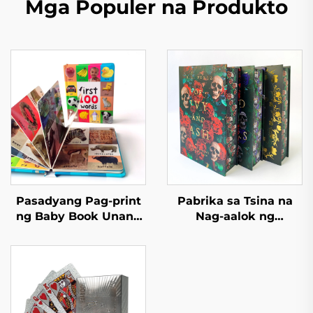
Mga Populer na Produkto
Pasadyang Pag-print
Pabrika sa Tsina na
ng Baby Book Unang
Nag-aalok ng
100 Hayop na Salita
Pasadyang Pag-print
Edukasyon na
ng Mataas na Kalidad
Hardcover na Board
na Hardcover na Aklat
Book
na May Pininturahan
ang mga Gilid, Eco-
Friendly, Kasama ang