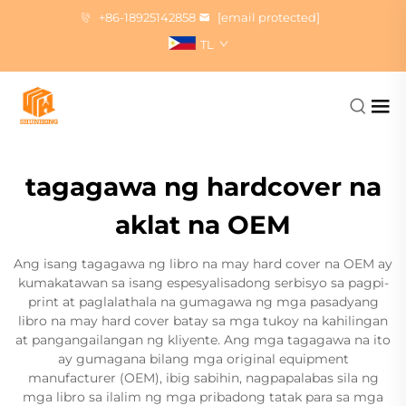
+86-18925142858
[email protected]
TL
tagagawa ng hardcover na
aklat na OEM
Ang isang tagagawa ng libro na may hard cover na OEM ay
kumakatawan sa isang espesyalisadong serbisyo sa pagpi-
print at paglalathala na gumagawa ng mga pasadyang
libro na may hard cover batay sa mga tukoy na kahilingan
at pangangailangan ng kliyente. Ang mga tagagawa na ito
ay gumagana bilang mga original equipment
manufacturer (OEM), ibig sabihin, nagpapalabas sila ng
mga libro sa ilalim ng mga pribadong tatak para sa mga