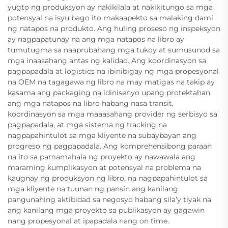
yugto ng produksyon ay nakikilala at nakikitungo sa mga
potensyal na isyu bago ito makaapekto sa malaking dami
ng natapos na produkto. Ang huling proseso ng inspeksyon
ay nagpapatunay na ang mga natapos na libro ay
tumutugma sa naaprubahang mga tukoy at sumusunod sa
mga inaasahang antas ng kalidad. Ang koordinasyon sa
pagpapadala at logistics na ibinibigay ng mga propesyonal
na OEM na tagagawa ng libro na may matigas na takip ay
kasama ang packaging na idinisenyo upang protektahan
ang mga natapos na libro habang nasa transit,
koordinasyon sa mga maaasahang provider ng serbisyo sa
pagpapadala, at mga sistema ng tracking na
nagpapahintulot sa mga kliyente na subaybayan ang
progreso ng pagpapadala. Ang komprehensibong paraan
na ito sa pamamahala ng proyekto ay nawawala ang
maraming kumplikasyon at potensyal na problema na
kaugnay ng produksyon ng libro, na nagpapahintulot sa
mga kliyente na tuunan ng pansin ang kanilang
pangunahing aktibidad sa negosyo habang sila’y tiyak na
ang kanilang mga proyekto sa publikasyon ay gagawin
nang propesyonal at ipapadala nang on time.