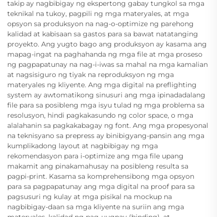
takip ay nagbibigay ng ekspertong gabay tungkol sa mga
teknikal na tukoy, pagpili ng mga materyales, at mga
opsyon sa produksyon na nag-o-optimize ng parehong
kalidad at kabisaan sa gastos para sa bawat natatanging
proyekto. Ang yugto bago ang produksyon ay kasama ang
mapag-ingat na paghahanda ng mga file at mga proseso
ng pagpapatunay na nag-i-iwas sa mahal na mga kamalian
at nagsisiguro ng tiyak na reproduksyon ng mga
materyales ng kliyente. Ang mga digital na preflighting
system ay awtomatikong sinusuri ang mga ipinadadalang
file para sa posibleng mga isyu tulad ng mga problema sa
resolusyon, hindi pagkakasundo ng color space, o mga
alalahanin sa pagkakabagay ng font. Ang mga propesyonal
na teknisyano sa prepress ay binibigyang-pansin ang mga
kumplikadong layout at nagbibigay ng mga
rekomendasyon para i-optimize ang mga file upang
makamit ang pinakamahusay na posibleng resulta sa
pagpi-print. Kasama sa komprehensibong mga opsyon
para sa pagpapatunay ang mga digital na proof para sa
pagsusuri ng kulay at mga pisikal na mockup na
nagbibigay-daan sa mga kliyente na suriin ang mga