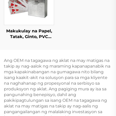
Dust Jacket
Makukulay na Papel,
Tatak, Ginto, PVC
Plastik na Pasadyang
Kard ng Poker na
Hindi Nababasa na
may Kahon na May
Ang OEM na tagagawa ng aklat na may matigas na
Pag-print sa Harap at
takip ay nag-aalok ng maraming kapanapanabik na
Likod
mga kapakinabangan na gumagawa nito bilang
isang kaakit-akit na solusyon para sa mga kliyente
na naghahanap ng propesyonal na serbisyo sa
produksyon ng aklat. Ang pagiging mura ay isa sa
pangunahing benepisyo, dahil ang
pakikipagtulungan sa isang OEM na tagagawa ng
aklat na may matigas na takip ay nag-aalis ng
pangangailangan ng malalaking investasyon sa