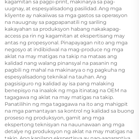
kagamitan sa pagpi-print, makinarya sa pag-
uugnay, at espesyalisadong pasilidad. Ang mga
kliyente ay nakaiiwas sa mga gastos sa operasyon
na nauugnay sa pagpapanatili ng sariling
kakayahan sa produksyon habang nakakapag-
access pa rin ng kagamitan at ekspertisang may
antas ng propesyonal. Pinapayagan nito ang mga
negosyo at indibidwal na mag-produce ng mga
aklat na may matigas na takip na mataas ang
kalidad nang walang pinansyal na pasanin ng
pagbili ng mahal na makinarya o ng pagkuha ng
espesyalisadong teknikal na tauhan. Ang
pagsisiguro ng kalidad ay isa pang malaking
benepisyo na inaalok ng mga itinatag na OEM na
tagagawa ng aklat na may matigas na takip.
Panatilihin ng mga tagagawa na ito ang mahigpit
na mga pamantayan sa kontrol ng kalidad sa buong
proseso ng produksyon, gamit ang mga
ekspertong teknisyan na nauunawaan ang mga
detalye ng produksyon ng aklat na may matigas na
takip. Ang kanilang ekspertisya ay nag-aagarantiya