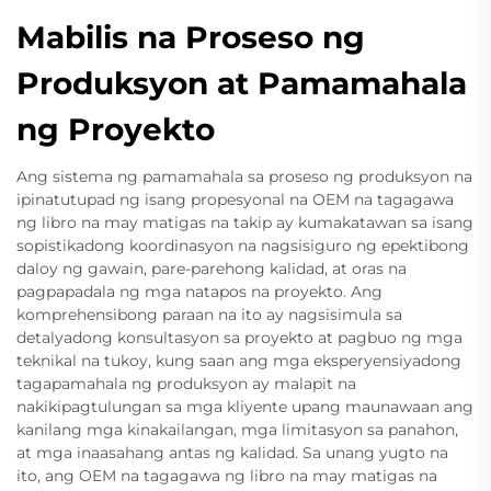
Mabilis na Proseso ng
Produksyon at Pamamahala
ng Proyekto
Ang sistema ng pamamahala sa proseso ng produksyon na
ipinatutupad ng isang propesyonal na OEM na tagagawa
ng libro na may matigas na takip ay kumakatawan sa isang
sopistikadong koordinasyon na nagsisiguro ng epektibong
daloy ng gawain, pare-parehong kalidad, at oras na
pagpapadala ng mga natapos na proyekto. Ang
komprehensibong paraan na ito ay nagsisimula sa
detalyadong konsultasyon sa proyekto at pagbuo ng mga
teknikal na tukoy, kung saan ang mga eksperyensiyadong
tagapamahala ng produksyon ay malapit na
nakikipagtulungan sa mga kliyente upang maunawaan ang
kanilang mga kinakailangan, mga limitasyon sa panahon,
at mga inaasahang antas ng kalidad. Sa unang yugto na
ito, ang OEM na tagagawa ng libro na may matigas na