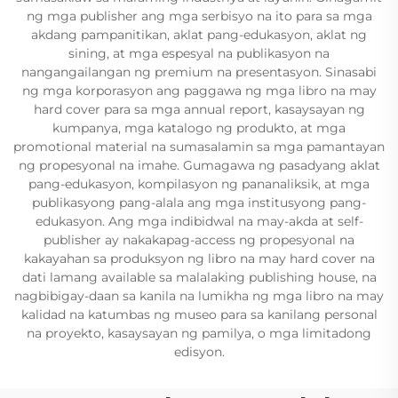
ng mga publisher ang mga serbisyo na ito para sa mga
akdang pampanitikan, aklat pang-edukasyon, aklat ng
sining, at mga espesyal na publikasyon na
nangangailangan ng premium na presentasyon. Sinasabi
ng mga korporasyon ang paggawa ng mga libro na may
hard cover para sa mga annual report, kasaysayan ng
kumpanya, mga katalogo ng produkto, at mga
promotional material na sumasalamin sa mga pamantayan
ng propesyonal na imahe. Gumagawa ng pasadyang aklat
pang-edukasyon, kompilasyon ng pananaliksik, at mga
publikasyong pang-alala ang mga institusyong pang-
edukasyon. Ang mga indibidwal na may-akda at self-
publisher ay nakakapag-access ng propesyonal na
kakayahan sa produksyon ng libro na may hard cover na
dati lamang available sa malalaking publishing house, na
nagbibigay-daan sa kanila na lumikha ng mga libro na may
kalidad na katumbas ng museo para sa kanilang personal
na proyekto, kasaysayan ng pamilya, o mga limitadong
edisyon.