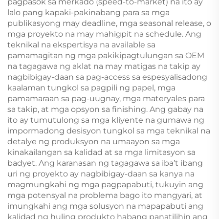
pagpasok sa merkado (speed-to-market) na ito ay
lalo pang kapaki-pakinabang para sa mga
publikasyong may deadline, mga seasonal release, o
mga proyekto na may mahigpit na schedule. Ang
teknikal na ekspertisya na available sa
pamamagitan ng mga pakikipagtulungan sa OEM
na tagagawa ng aklat na may matigas na takip ay
nagbibigay-daan sa pag-access sa espesyalisadong
kaalaman tungkol sa pagpili ng papel, mga
pamamaraan sa pag-uugnay, mga materyales para
sa takip, at mga opsyon sa finishing. Ang gabay na
ito ay tumutulong sa mga kliyente na gumawa ng
impormadong desisyon tungkol sa mga teknikal na
detalye ng produksyon na umaayon sa mga
kinakailangan sa kalidad at sa mga limitasyon sa
badyet. Ang karanasan ng tagagawa sa iba’t ibang
uri ng proyekto ay nagbibigay-daan sa kanya na
magmungkahi ng mga pagpapabuti, tukuyin ang
mga potensyal na problema bago ito mangyari, at
imungkahi ang mga solusyon na mapapabuti ang
kalidad ng huling produkto habang panatilihin ang