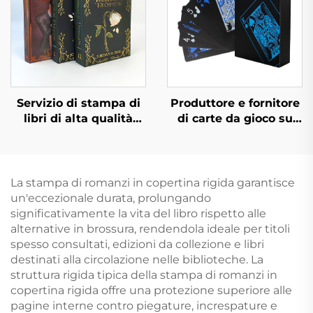
Servizio di stampa di
Produttore e fornitore
libri di alta qualità
di carte da gioco su
all'ingrosso, stampa di
entrambi i lati, carte
libri rilegati, libri
da gioco
cartonati in grande
personalizzate con
quantità con stampa
stampa e confezione
La stampa di romanzi in copertina rigida garantisce
ai bordi spruzzati
personalizzata per
un'eccezionale durata, prolungando
adulti e coppie
significativamente la vita del libro rispetto alle
alternative in brossura, rendendola ideale per titoli
spesso consultati, edizioni da collezione e libri
destinati alla circolazione nelle biblioteche. La
struttura rigida tipica della stampa di romanzi in
copertina rigida offre una protezione superiore alle
pagine interne contro piegature, increspature e