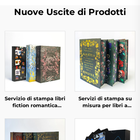
Nuove Uscite di Prodotti
Servizio di stampa libri
Servizi di stampa su
fiction romantica
misura per libri a
romanzo editore
colori, rilegatura rigida
indipendente
con taglio spruzzato e
personalizzato con
copertina protettiva
copertina rigida spray
e sovracoperta