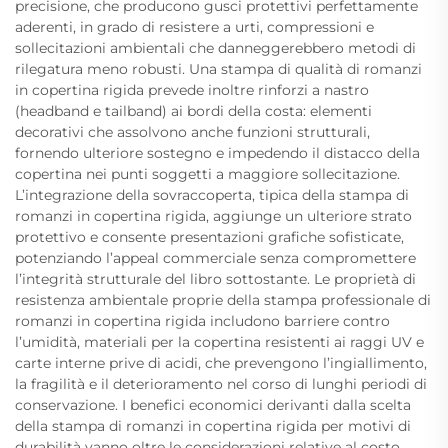
precisione, che producono gusci protettivi perfettamente
aderenti, in grado di resistere a urti, compressioni e
sollecitazioni ambientali che danneggerebbero metodi di
rilegatura meno robusti. Una stampa di qualità di romanzi
in copertina rigida prevede inoltre rinforzi a nastro
(headband e tailband) ai bordi della costa: elementi
decorativi che assolvono anche funzioni strutturali,
fornendo ulteriore sostegno e impedendo il distacco della
copertina nei punti soggetti a maggiore sollecitazione.
L’integrazione della sovraccoperta, tipica della stampa di
romanzi in copertina rigida, aggiunge un ulteriore strato
protettivo e consente presentazioni grafiche sofisticate,
potenziando l’appeal commerciale senza compromettere
l’integrità strutturale del libro sottostante. Le proprietà di
resistenza ambientale proprie della stampa professionale di
romanzi in copertina rigida includono barriere contro
l’umidità, materiali per la copertina resistenti ai raggi UV e
carte interne prive di acidi, che prevengono l’ingiallimento,
la fragilità e il deterioramento nel corso di lunghi periodi di
conservazione. I benefici economici derivanti dalla scelta
della stampa di romanzi in copertina rigida per motivi di
durabilità vanno oltre le considerazioni relative al costo