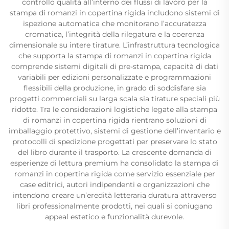
controllo qualità all’interno dei flussi di lavoro per la
stampa di romanzi in copertina rigida includono sistemi di
ispezione automatica che monitorano l’accuratezza
cromatica, l’integrità della rilegatura e la coerenza
dimensionale su intere tirature. L’infrastruttura tecnologica
che supporta la stampa di romanzi in copertina rigida
comprende sistemi digitali di pre-stampa, capacità di dati
variabili per edizioni personalizzate e programmazioni
flessibili della produzione, in grado di soddisfare sia
progetti commerciali su larga scala sia tirature speciali più
ridotte. Tra le considerazioni logistiche legate alla stampa
di romanzi in copertina rigida rientrano soluzioni di
imballaggio protettivo, sistemi di gestione dell’inventario e
protocolli di spedizione progettati per preservare lo stato
del libro durante il trasporto. La crescente domanda di
esperienze di lettura premium ha consolidato la stampa di
romanzi in copertina rigida come servizio essenziale per
case editrici, autori indipendenti e organizzazioni che
intendono creare un’eredità letteraria duratura attraverso
libri professionalmente prodotti, nei quali si coniugano
appeal estetico e funzionalità durevole.