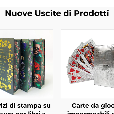
Nuove Uscite di Prodotti
izi di stampa su
Carte da gio
sura per libri a
impermeabili 