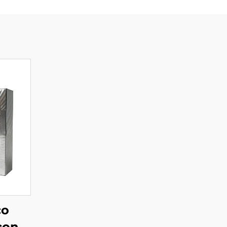
co
con