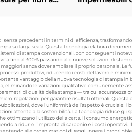
lori, rilegatura
scatola, stamp
gida con taglio
fronte e retro 
spruzzato e
logo, carta dora
rtina protettiva
PVC plastica, c
senza precedenti in termini di efficienza, trasformando i f
ampa su larga scala. Questa tecnologia elabora document
da poker
sistemi di stampa convenzionali, con conseguenti notevo
personalizza
ità fino al 300% passando alle nuove soluzioni di stampa
ro maggiori senza dover ampliare il proprio personale. Le
rocessi produttivi, riducendo i costi del lavoro e minimi
mportante vantaggio della nuova tecnologia di stampa i
ina, eliminando le variazioni qualitative comunemente ass
arametri di qualità della stampa — tra cui accuratezza c
o-regolazioni per garantire risultati ottimali. Questa c
pubblicazioni, dove l’uniformità dell’aspetto è cruciale.
zioni attente alla sostenibilità. La tecnologia riduce gli 
o che ottimizzano l’utilizzo della carta. Il consumo energe
ndo a ridurre l’impronta di carbonio e i costi operativi. Il
sentendo alle organizzazioni di raggiungere i propri obie