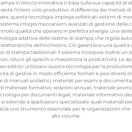
stampa in blocco innovativa si basa sulla sua capacità d
nte l'intero ciclo produttivo. A differenza dei metodi d
gate, questa tecnologia impiega sofisticati sistemi di m
Il sistema integra meccanismi avanzati di gestione della car
trollo qualità che operano in perfetta sinergia. Una delle
cnologia adattiva delle testine di stampa, che regola au
le caratteristiche dell'inchiostro. Ciò garantisce una qua
si di stampa tradizionali. Il sistema incorpora inoltre un s
avori, riduce gli sprechi e massimizza la produttività. Le a
se editrici utilizzano questa tecnologia per la produzione d
ità di gestire in modo efficiente formati e pesi diversi di 
 di manuali scolastici, materiali per esami e documentaz
di materiale formativo, relazioni annuali, materiale prom
ologia per documenti legali, materiale informativo destin
 si estende a applicazioni specializzate quali materiali per
la uno strumento essenziale per le organizzazioni che ri
alto volume.