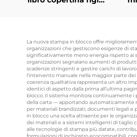
tempi di consegna
co
rapidi stampa libri in
ri
bulk set di libri
personalizzati con
cope
La nuova stampa in blocco offre miglioramenti 
organizzazioni che gestiscono esigenze di st
copertina rigida
significativamente meno energia rispetto ai 
servizio di stampa
organizzazioni segnalano aumenti di produttiv
scadenze stringenti e gestire carichi di lavo
l’intervento manuale nella maggior parte dei p
coerenza qualitativa rappresenta un altro i
identici di aspetto dalla prima all’ultima pag
blocco. Il sistema monitora continuamente i p
della carta — apportando automaticamente micr
per materiali brandizzati, documenti legali e 
in blocco una scelta attraente per le organizza
dei materiali e a sistemi intelligenti di tagli
alle tecnologie di stampa più datate, contribue
formulazioni di inchiostro ecocompatibili, con