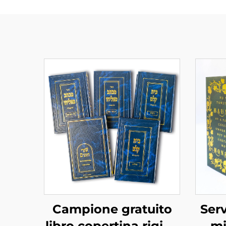
Campione gratuito
Serv
libro copertina rigida
mi