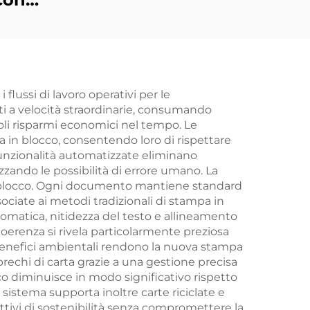
a su
con
ta in
arte
lussi di lavoro operativi per le
i a velocità straordinarie, consumando
li risparmi economici nel tempo. Le
te
 in blocco, consentendo loro di rispettare
 funzionalità automatizzate eliminano
zzando le possibilità di errore umano. La
n blocco. Ogni documento mantiene standard
ociate ai metodi tradizionali di stampa in
romatica, nitidezza del testo e allineamento
oerenza si rivela particolarmente preziosa
 I benefici ambientali rendono la nuova stampa
sprechi di carta grazie a una gestione precisa
tico diminuisce in modo significativo rispetto
 sistema supporta inoltre carte riciclate e
ttivi di sostenibilità senza compromettere la