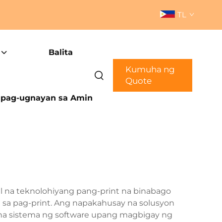
TL
Balita
Kumuha ng
Quote
pag-ugnayan sa Amin
l na teknolohiyang pang-print na binabago
sa pag-print. Ang napakahusay na solusyon
 na sistema ng software upang magbigay ng