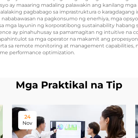
yo ay maaaring madaling palawakin ang kanilang mga 
lalaking pagbabago sa imprastruktura o karagdagang 
 nababawasan na pagkonsumo ng enerhiya, mga opsyon 
a mga layunin ng korporatibong sustainability haban
rience ay pinahuhusay sa pamamagitan ng intuitive na c
pahintulot sa mga operator na makamit ang propesyona
ta sa remote monitoring at management capabilities, n
ime performance optimization.
Mga Praktikal na Tip
24
Nov