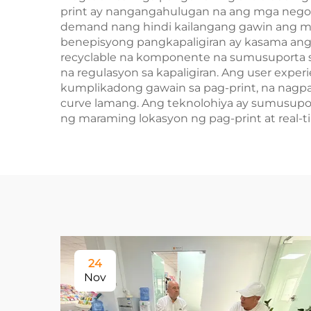
print ay nangangahulugan na ang mga negos
demand nang hindi kailangang gawin ang ma
benepisyong pangkapaligiran ay kasama ang
recyclable na komponente na sumusuporta s
na regulasyon sa kapaligiran. Ang user expe
kumplikadong gawain sa pag-print, na nagpa
curve lamang. Ang teknolohiya ay sumusupor
ng maraming lokasyon ng pag-print at real-t
24
Nov