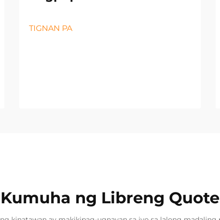
TIGNAN PA
Kumuha ng Libreng Quote
ng kinatawan ay makikipag-ugnayan sa iyo sa lalong madaling 