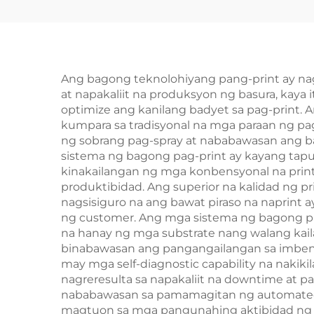
Mabilis na Lead Time
na 
Mass Printing ng
na
Libro Pasadyang Set
Bu
ng Hardcover na
Ang bagong teknolohiyang pang-print ay na
at napakaliit na produksyon ng basura, kaya
Libro
optimize ang kanilang badyet sa pag-print
Har
kumpara sa tradisyonal na mga paraan ng pa
ng sobrang pag-spray at nababawasan ang ba
p
sistema ng bagong pag-print ay kayang tapu
kinakailangan ng mga konbensyonal na prin
produktibidad. Ang superior na kalidad ng p
nagsisiguro na ang bawat piraso na naprin
ng customer. Ang mga sistema ng bagong pag
na hanay ng mga substrate nang walang kai
binabawasan ang pangangailangan sa imbenta
may mga self-diagnostic capability na nakik
nagreresulta sa napakaliit na downtime at 
nababawasan sa pamamagitan ng automated c
magtuon sa mga pangunahing aktibidad ng n