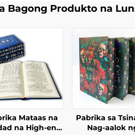
a Bagong Produkto na Lun
rika Mataas na
Pabrika sa Tsin
dad na High-end
Nag-aalok n