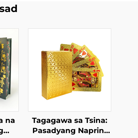
sad
a na
Tagagawa sa Tsina:
g
Pasadyang Naprint