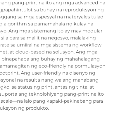
stemang pang-print na ito ang mga advanced na
gpapahintulot sa buhay na reproduksyon ng
anggang sa mga espesyal na materyales tulad
ong algorithm sa pamamahala ng kulay na
nyo. Ang mga sistemang ito ay may modular
ila para sa maliit na negosyo, malalaking
grate sa umiiral na mga sistema ng workflow
et, at cloud-based na solusyon. Ang mga
g pinapahaba ang buhay ng mahahalagang
a pamamagitan ng eco-friendly na pormulasyon
tprint. Ang user-friendly na disenyo ng
pesyonal na resulta nang walang mahabang
l sa status ng print, antas ng tinta, at
uporta ang teknolohiyang pang-print na ito
g scale—na lalo pang kapaki-pakinabang para
duksyon ng produkto.