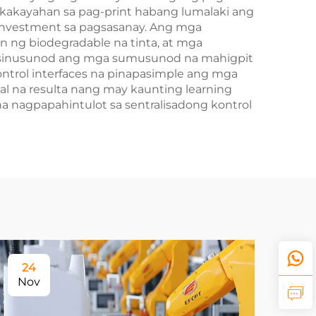
kakayahan sa pag-print habang lumalaki ang
investment sa pagsasanay. Ang mga
ng biodegradable na tinta, at mga
g sinusunod ang mga sumusunod na mahigpit
ontrol interfaces na pinapasimple ang mga
l na resulta nang may kaunting learning
a nagpapahintulot sa sentralisadong kontrol
24
Nov