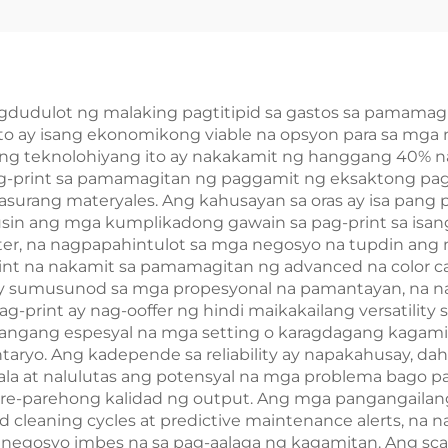
Leather Textured
Pasadyang Pag-
 Libro na may
ng Mataas n
ong Gold Foil
Kalidad na
Stamping at
Hardcover na A
gdudulot ng malaking pagtitipid sa gastos sa pamamag
 ito ay isang ekonomikong viable na opsyon para sa mg
Embossing
na May Pinintu
. Ang teknolohiyang ito ay nakakamit ng hanggang 40% 
dcover na Pag-
ang mga Gilid, 
g-print sa pamamagitan ng paggamit ng eksaktong pagl
surang materyales. Ang kahusayan sa oras ay isa pang
rint ng Libro
Friendly, Kas
sin ang mga kumplikadong gawain sa pag-print sa isang
ang Dust Jac
ter, na nagpapahintulot sa mga negosyo na tupdin ang
rint na nakamit sa pamamagitan ng advanced na color ca
t ay sumusunod sa mga propesyonal na pamantayan, na n
-print ay nag-ooffer ng hindi maikakailang versatili
langang espesyal na mga setting o karagdagang kagamit
ryo. Ang kadepende sa reliability ay napakahusay, dah
ilala at nalulutas ang potensyal na mga problema bago 
pare-parehong kalidad ng output. Ang mga pangangailang
leaning cycles at predictive maintenance alerts, na 
egosyo imbes na sa pag-aalaga ng kagamitan. Ang scal