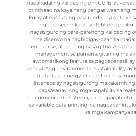
napakadaling kalidad ng print, bilis, at ver
printhead na kaya nang pangasiwaan ang m
kulay at eksaktong pag-render ng detalye s
ng tela, seramika, at sintetikong peli
nagsisiguro ng pare-parehong kalidad ng 
na disenyo na nagbibigay-daan sa madalin
enterprise, at lahat ng nasa gitna. Ang te
management sa pamamagitan ng malakas n
awtomatikong feature sa pagpapanatili
bahagi. Ang environmental sustainability ay
ng tinta at energy-efficient na mga mo
interface ay nagsisigurong makakamit ng
pagsasanay. Ang mga capability sa real-
performance ng sistema, na nagpapahintulo
sa variable data printing, na nagpapahintu
sa mga kampanya sa 