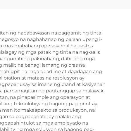
print
sa Harap at Likod na
a
Magkabilaang Panig
na Kard ng Poker
klat
itan ng nababawasan na paggamit ng tinta
a negosyo na naghahanap ng paraan upang i-
rahan
na mas mababang operasyonal na gastos
Eco-
alagay ng mga patak ng tinta na nag-aalis
 pangunahing pakinabang, dahil ang mga
ama
 maliit na bahagi lamang ng oras na
ket
 mahigpit na mga deadline at dagdagan ang
libration at mataas na resolusyon ay
agpapahusay sa imahe ng brand at kasiyahan
ty sa pamamagitan ng pagtanggap sa malawak
an, na pinapasimple ang operasyon at
il ang teknolohiyang bagong pag-print ay
pa man ito makaapekto sa produksyon, na
an sa pagpapanatili ay malaki ang
nagpapahintulot sa mga empleyado na
ability ng mga solusyon sa bagong pag-