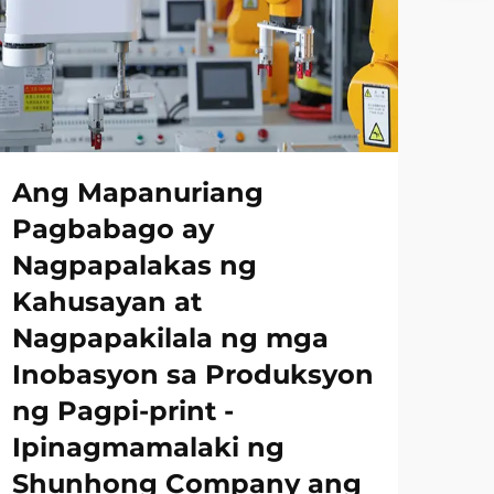
Ang Mapanuriang
Pagbabago ay
Nagpapalakas ng
Kahusayan at
Nagpapakilala ng mga
Inobasyon sa Produksyon
ng Pagpi-print -
Ipinagmamalaki ng
Shunhong Company ang