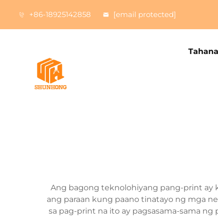
+86-18925142858
[email protected]
Tahan
Ang bagong teknolohiyang pang-print ay k
ang paraan kung paano tinatayo ng mga ne
sa pag-print na ito ay pagsasama-sama ng