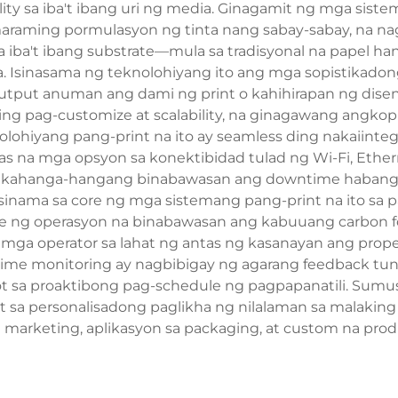
satility sa iba't ibang uri ng media. Ginagamit ng mga si
araming pormulasyon ng tinta nang sabay-sabay, na na
a iba't ibang substrate—mula sa tradisyonal na papel h
kula. Isinasama ng teknolohiyang ito ang mga sopistikad
output anuman ang dami ng print o kahihirapan ng dise
g pag-customize at scalability, na ginagawang angkop s
knolohiyang pang-print na ito ay seamless ding nakaiinte
a mga opsyon sa konektibidad tulad ng Wi-Fi, Ethern
 ay kahanga-hangang binabawasan ang downtime haban
 isinama sa core ng mga sistemang pang-print na ito s
de ng operasyon na binabawasan ang kabuuang carbon foo
 mga operator sa lahat ng antas ng kasanayan ang pro
time monitoring ay nagbibigay ng agarang feedback tungko
t sa proaktibong pag-schedule ng pagpapanatili. Sumus
lot sa personalisadong paglikha ng nilalaman sa malakin
marketing, aplikasyon sa packaging, at custom na pro