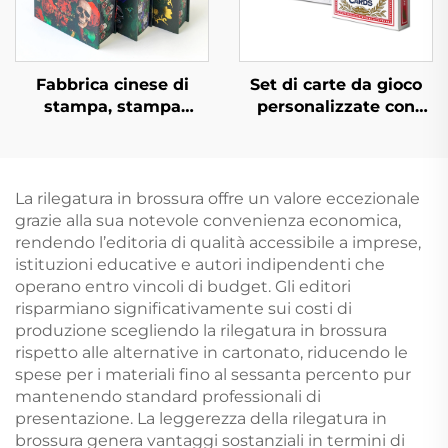
Fabbrica cinese di
Set di carte da gioco
stampa, stampa
personalizzate con
personalizzata di libri
logo stampato,
rilegati di alta qualità
modello su carta,
con bordi spruzzati,
gioco di
stampa ecologica con
intrattenimento poker
La rilegatura in brossura offre un valore eccezionale
sovracoperta
con scatola
grazie alla sua notevole convenienza economica,
rendendo l’editoria di qualità accessibile a imprese,
istituzioni educative e autori indipendenti che
operano entro vincoli di budget. Gli editori
risparmiano significativamente sui costi di
produzione scegliendo la rilegatura in brossura
rispetto alle alternative in cartonato, riducendo le
spese per i materiali fino al sessanta percento pur
mantenendo standard professionali di
presentazione. La leggerezza della rilegatura in
brossura genera vantaggi sostanziali in termini di