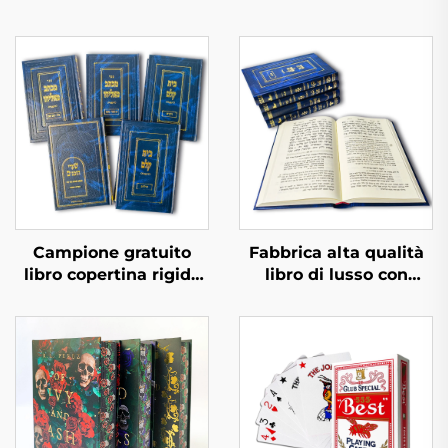
Campione gratuito
Fabbrica alta qualità
libro copertina rigida
libro di lusso con
tempi di consegna
texture pelle completo
rapidi stampa libri in
con stampa a foglia
bulk set di libri
d'oro e goffratura
personalizzati con
servizio di stampa
copertina rigida
libro copertina rigida
servizio di stampa