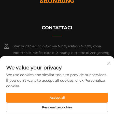
CONTATTACI
Stanza 202, edificio A-2, via NO.9, edificio NO.99, Zona
Industriale Pacific, città di Xintang, distretto di Zengcheng,
Guangzhou, Guangdong, Cina
We value your privacy
+86-18925142858
We use cookies and similar tools to provide our services.
If you don't want to accept all cookies, click Personalize
[email protected]
cookies.
Accept all
Diritti d'autore © 2026 Guangzhou Shunhong Printing Co., Ltd. Tutti
i diritti riservati.
Informativa sulla privacy
Personalize cookies