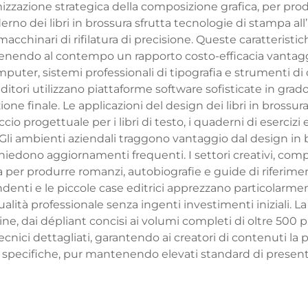
imizzazione strategica della composizione grafica, per pr
o dei libri in brossura sfrutta tecnologie di stampa all’a
macchinari di rifilatura di precisione. Queste caratteris
enendo al contempo un rapporto costo-efficacia vantaggi
puter, sistemi professionali di tipografia e strumenti di 
ditori utilizzano piattaforme software sofisticate in grado
zione finale. Le applicazioni del design dei libri in brossur
o progettuale per i libri di testo, i quaderni di esercizi e
i. Gli ambienti aziendali traggono vantaggio dal design in 
iedono aggiornamenti frequenti. I settori creativi, compres
 per produrre romanzi, autobiografie e guide di riferimento 
endenti e le piccole case editrici apprezzano particolar
lità professionale senza ingenti investimenti iniziali. La f
ne, dai dépliant concisi ai volumi completi di oltre 500 p
cnici dettagliati, garantendo ai creatori di contenuti la p
e specifiche, pur mantenendo elevati standard di present