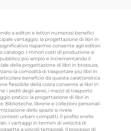
anzo
dente
 con
ida
rendo a editori e lettori numerosi benefici
ipale vantaggio: la progettazione di libri in
perta
significativo risparmio consente agli editori
o catalogo. I minori costi di produzione si
un pubblico più ampio e incrementando il
ale della progettazione di libri in brossura,
ano la comodità di trasportare più libri in
articolare beneficio da questa caratteristica
ne flessibile della costa consente ai libri in
 i sedili degli aerei, i mezzi di trasporto
o pratico: la progettazione di libri in
. Biblioteche, librerie e collezioni personali
mizzazione dello spazio si rivela
ontesti urbani compatti. Il profilo snello
ti. I vantaggi in termini di velocità di
ggette a vincoli temporali. Il processo di