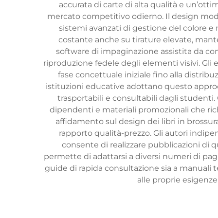
accurata di carte di alta qualità e un’ott
mercato competitivo odierno. Il design modern
sistemi avanzati di gestione del colore e 
costante anche su tirature elevate, mant
software di impaginazione assistita da com
riproduzione fedele degli elementi visivi. Gli e
fase concettuale iniziale fino alla distribu
istituzioni educative adottano questo approcci
trasportabili e consultabili dagli student
dipendenti e materiali promozionali che rich
affidamento sul design dei libri in brossura
rapporto qualità-prezzo. Gli autori indip
consente di realizzare pubblicazioni di qua
permette di adattarsi a diversi numeri di pagi
guide di rapida consultazione sia a manuali te
alle proprie esigenz