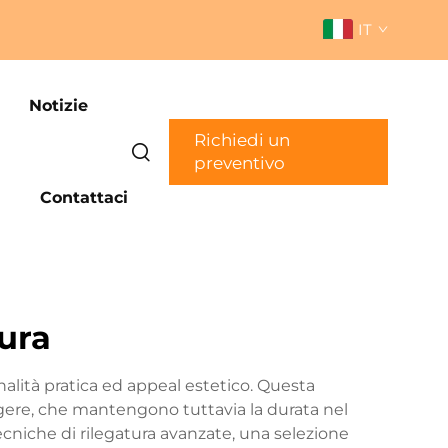
IT
Notizie
Richiedi un
preventivo
Contattaci
sura
onalità pratica ed appeal estetico. Questa
eggere, che mantengono tuttavia la durata nel
ecniche di rilegatura avanzate, una selezione