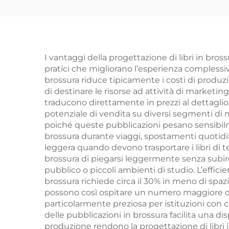
economico rilegatura
stop
rigida personalizzata
alta
servizio di stampa
sp
libri romanzi per
lib
I vantaggi della progettazione di libri in bros
pratici che migliorano l’esperienza complessiva
adulti romance libro
ri
brossura riduce tipicamente i costi di produzi
con copertina rigida
di destinare le risorse ad attività di marketin
traducono direttamente in prezzi al dettaglio
in lino
potenziale di vendita su diversi segmenti di me
poiché queste pubblicazioni pesano sensibilmen
brossura durante viaggi, spostamenti quotidian
leggera quando devono trasportare i libri di test
brossura di piegarsi leggermente senza subire da
pubblico o piccoli ambienti di studio. L’effic
brossura richiede circa il 30% in meno di spazio
possono così ospitare un numero maggiore di tit
particolarmente preziosa per istituzioni con ca
delle pubblicazioni in brossura facilita una dis
produzione rendono la progettazione di libri i