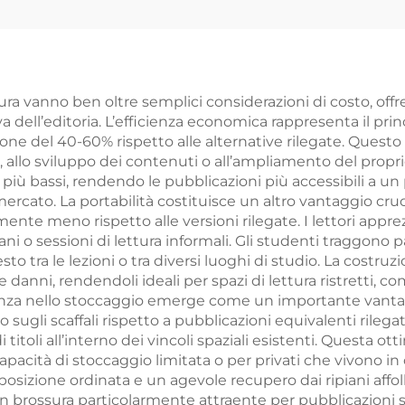
 fabbrica libro di
romantica rom
 qualità con bordi
editore indipen
ruzzati stampa
personalizzato
ro foto copertina
copertina rig
sura vanno ben oltre semplici considerazioni di costo, off
 dell’editoria. L’efficienza economica rappresenta il princ
gida con bordi
spray e sovraco
one del 40-60% rispetto alle alternative rilegate. Questo 
dorati
g, allo sviluppo dei contenuti o all’ampliamento del propri
 più bassi, rendendo le pubblicazioni più accessibili a 
rcato. La portabilità costituisce un altro vantaggio cruci
te meno rispetto alle versioni rilegate. I lettori apprezz
i o sessioni di lettura informali. Gli studenti traggono p
o tra le lezioni o tra diversi luoghi di studio. La costruzio
nni, rendendoli ideali per spazi di lettura ristretti, come
ienza nello stoccaggio emerge come un importante vantaggi
 sugli scaffali rispetto a pubblicazioni equivalenti rilegate
oli all’interno dei vincoli spaziali esistenti. Questa otti
pacità di stoccaggio limitata o per privati che vivono in c
posizione ordinata e un agevole recupero dai ripiani affolla
n brossura particolarmente attraente per pubblicazioni so