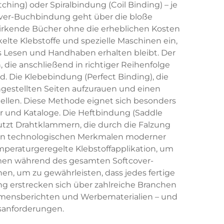
hing) oder Spiralbindung (Coil Binding) – je
over-Buchbindung geht über die bloße
 wirkende Bücher ohne die erheblichen Kosten
lte Klebstoffe und spezielle Maschinen ein,
hes Lesen und Handhaben erhalten bleibt. Der
die anschließend in richtiger Reihenfolge
 Die Klebebindung (Perfect Binding), die
gestellten Seiten aufzurauen und einen
ellen. Diese Methode eignet sich besonders
r und Kataloge. Die Heftbindung (Saddle
nutzt Drahtklammern, die durch die Falzung
 den technologischen Merkmalen moderner
mperaturgeregelte Klebstoffapplikation, um
ahmen während des gesamten Softcover-
en, um zu gewährleisten, dass jedes fertige
g erstrecken sich über zahlreiche Branchen
hmensberichten und Werbematerialien – und
sanforderungen.