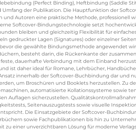
ebebindung (Perfect Binding), Heftbindung (Saddle Stitc
 Umfang der Publikation. Die Hauptfunktion der Softc
en und Autoren eine praktische Methode, professionell
derne Softcover-Bindungstechnologie setzt hochentwicke
rbunden bleiben und gleichzeitig Flexibilität für einfac
gedruckter Lagen (Signatures) oder einzelner Seiten, 
, bevor die gewählte Bindungsmethode angewendet wird.
-Büchern, besteht darin, die Rückenkante der zusammen
 feste, dauerhafte Verbindung mit dem Einband herzust
 und ist daher ideal für Romane, Lehrbücher, Handbüche
n Ansatz innerhalb der Softcover-Buchbindung dar und 
 werden, um Broschüren und Booklets herzustellen. Zu
maschinen, automatisierte Kollationssysteme sowie te
oßen Auflagen sicherzustellen. Qualitätskontrollmaßn
tstests, Seitenauszugstests sowie visuelle Inspektion
tspricht. Die Einsatzgebiete der Softcover-Buchbindun
rbüchern sowie Fachpublikationen bis hin zu Unterne
it zu einer unverzichtbaren Lösung für moderne Verlag