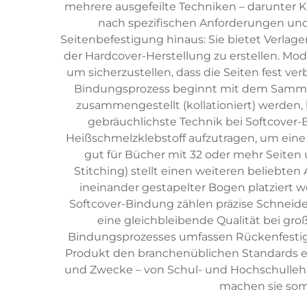
mehrere ausgefeilte Techniken – darunter Kl
nach spezifischen Anforderungen und
Seitenbefestigung hinaus: Sie bietet Verlag
der Hardcover-Herstellung zu erstellen. Mo
um sicherzustellen, dass die Seiten fest ve
Bindungsprozess beginnt mit dem Sammeln 
zusammengestellt (kollationiert) werden
gebräuchlichste Technik bei Softcover
Heißschmelzklebstoff aufzutragen, um eine
gut für Bücher mit 32 oder mehr Seiten
Stitching) stellt einen weiteren beliebte
ineinander gestapelter Bogen platziert
Softcover-Bindung zählen präzise Schneide
eine gleichbleibende Qualität bei gr
Bindungsprozesses umfassen Rückenfestigkei
Produkt den branchenüblichen Standards en
und Zwecke – von Schul- und Hochschulleh
machen sie som