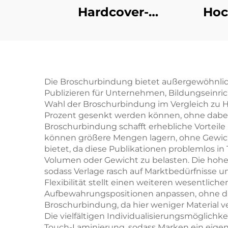
Hardcover-
Hoc
Buchmuster Schnelle
mi
Lieferzeit
Großserien-
Gol
Buchdruck
Die Broschurbindung bietet außergewöhnlic
Publizieren für Unternehmen, Bildungseinr
Kundenspezifischer
Wahl der Broschurbindung im Vergleich zu Ha
Hardcover-Buch-Set-
Prozent gesenkt werden können, ohne dabei 
Broschurbindung schafft erhebliche Vorteile
Druck
können größere Mengen lagern, ohne Gewich
bietet, da diese Publikationen problemlos 
Volumen oder Gewicht zu belasten. Die hohe
sodass Verlage rasch auf Marktbedürfnisse u
Flexibilität stellt einen weiteren wesentlic
Aufbewahrungspositionen anpassen, ohne da
Broschurbindung, da hier weniger Material v
Die vielfältigen Individualisierungsmöglich
Touch-Laminierung, sodass Marken ein eigens