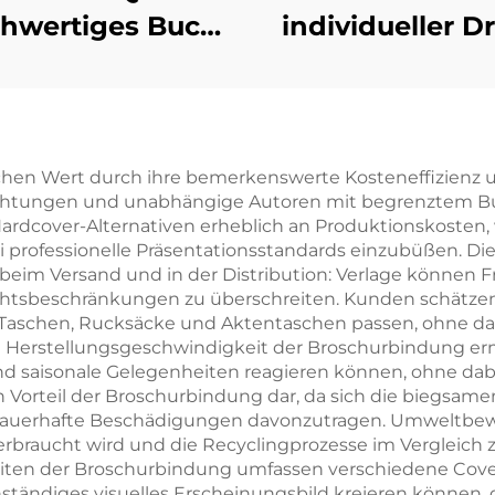
hwertiges Buch
individueller D
t Lederprägung
hochwertige
Vollflächige
Hardcover-Büc
dfolienprägung
mit lackiert
Hardcover-
Kanten,
hen Wert durch ihre bemerkenswerte Kosteneffizienz u
ichtungen und unabhängige Autoren mit begrenztem Bud
Buchdruck
umweltfreundli
rdcover-Alternativen erheblich an Produktionskosten, 
Druck mit
professionelle Präsentationsstandards einzubüßen. Di
 beim Versand und in der Distribution: Verlage können 
Schutzumsch
tsbeschränkungen zu überschreiten. Kunden schätzen di
in Taschen, Rucksäcke und Aktentaschen passen, ohne d
 Herstellungsgeschwindigkeit der Broschurbindung erm
nd saisonale Gelegenheiten reagieren können, ohne dab
hen Vorteil der Broschurbindung dar, da sich die biegs
uerhafte Beschädigungen davonzutragen. Umweltbewuss
erbraucht wird und die Recyclingprozesse im Vergleich z
keiten der Broschurbindung umfassen verschiedene Cover
tändiges visuelles Erscheinungsbild kreieren können, d