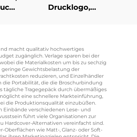
ruck
Drucklogo,
r
Musterpapier,
her
Kartenspiel,
en
Unterhaltung,
Pokerset, Spielkarte
nd macht qualitativ hochwertiges
get zugänglich. Verlage sparen bei der
cher
mit Schachtel
wobei die Materialkosten um bis zu sechzig
e geringe Gewichtsbelastung der
Frachtkosten reduzieren, und Einzelhändler
lag
e Portabilität, die die Broschurbindung
as tägliche Tragegepäck durch übermäßiges
öglicht eine schnellere Markteinführung,
ei die Produktionsqualität einzubüßen.
amen Einbände verschiedenen Lese- und
tsein führt viele Organisationen zur
u Hardcover-Alternativen vereinfacht sind.
-Oberflächen wie Matt-, Glanz- oder Soft-
as ihren Marketingzielen entspricht. Die