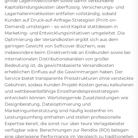
große Lagerinvestitionen sowie damit verbundene
Kapitalbindungskosten überflüssig. Versicherungs- und
Lagerhallenmietkosten entfallen vollständig, sobald
Kunden auf Druck-auf-Anfrage-Strategien (Print-on-
Demand) umsteigen – so wird Kapital stattdessen in
Marketing- und Entwicklungsinitiativen umgeleitet. Die
Optimierung der Versandkosten ergibt sich aus dem
geringen Gewicht von Softcover-Büchern, was
insbesondere beim Direktvertrieb an Endkunden sowie bei
internationalen Distributionskanälen von großer
Bedeutung ist, da gewichtsbasierte Versandkosten
erheblichen Einfluss auf die Gewinnmargen haben. Der
Service bietet transparente Preisstrukturen ohne versteckte
Gebühren, sodass Kunden Projekt-Kosten genau kalkulieren
und wettbewerbsfähige Einzelhandelspreisstrategien
entwickeln können. Wertsteigernde Zusatzleistungen wie
Designberatung, Dateioptimierung und
Marketingunterstützung sind häufig kostenfrei im
Leistungsumfang enthalten und stellen professionelle
Expertise bereit, die sonst nur über teure Verlagsberater
verfügbar wäre. Berechnungen zur Rendite (ROI) belegen
eine überlegene Performance im Vergleich zu traditionellen