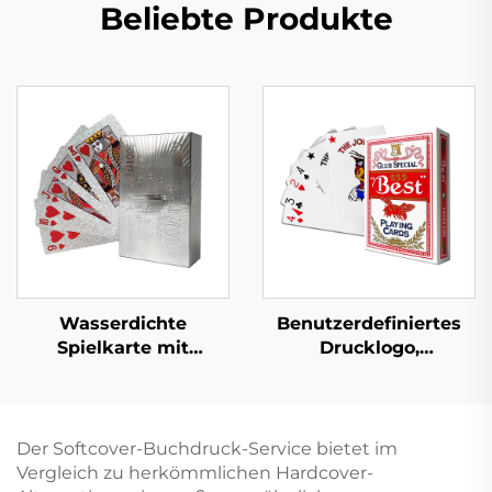
Beliebte Produkte
Wasserdichte
Benutzerdefiniertes
Spielkarte mit
Drucklogo,
Schachtel, beidseitiger
Musterpapier,
Druck, Logo,
Kartenspiel,
Goldpapier, PVC-
Unterhaltung,
Kunststoff,
Pokerset, Spielkarte
Der Softcover-Buchdruck-Service bietet im
benutzerdefinierte
mit Schachtel
Vergleich zu herkömmlichen Hardcover-