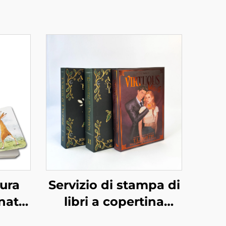
ura
Servizio di stampa di
nati
libri a copertina
tivi
rigida e colore,