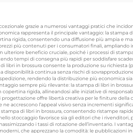
er bambini e
libri per bambin
onati per l'ora
inglese libri
lla nanna Libri
interattivi pe
 eccezionale grazie a numerosi vantaggi pratici che incid
economica rappresenta il principale vantaggio: la stampa d
cativi per asilo
bambini stampa 
ina rigida, consentendo una diffusione più ampia e margin
Libri rilegati
cartonati
rezzi più contenuti per i consumatori finali, ampliando i
un ulteriore beneficio cruciale, poiché i processi di stam
antendo tempi di consegna più rapidi per soddisfare scade
di libri in brossura consente la produzione su richiesta 
a disponibilità continua senza rischi di sovrapproduzione
 spedizione, rendendo la distribuzione più economica sia p
ggio sempre più rilevante: la stampa di libri in brossu
 copertina rigida, allineandosi alle iniziative di responsa
 progettazione offre libertà creativa per le finiture della c
 ne accrescono l’appeal visivo senza incrementi significati
ampa di libri in brossura, consentendo ristampe rapide c
nello stoccaggio favorisce sia gli editori che i rivenditori
assimizzando i tassi di rotazione dell’inventario. I vantag
derni, che apprezzano la comodità: le pubblicazioni in br