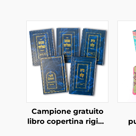
Campione gratuito
libro copertina rigida
p
tempi di consegna
stamp