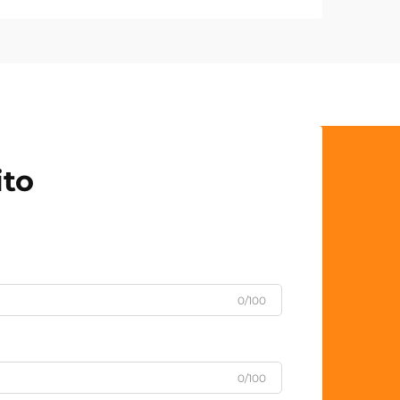
ito
0/100
0/100