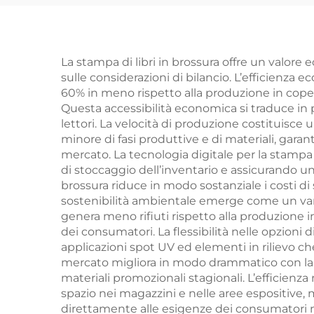
rapidi stampa libri in
p
bulk set di libri
ne
personalizzati con
de
La stampa di libri in brossura offre un valore
sulle considerazioni di bilancio. L’efficienza 
copertina rigida
edu
60% in meno rispetto alla produzione in copert
servizio di stampa
Questa accessibilità economica si traduce in p
lettori. La velocità di produzione costituisce 
minore di fasi produttive e di materiali, gar
mercato. La tecnologia digitale per la stampa 
di stoccaggio dell’inventario e assicurando un
brossura riduce in modo sostanziale i costi di
sostenibilità ambientale emerge come un vanta
genera meno rifiuti rispetto alla produzione in
dei consumatori. La flessibilità nelle opzioni di
applicazioni spot UV ed elementi in rilievo che
mercato migliora in modo drammatico con la st
materiali promozionali stagionali. L’efficienza 
spazio nei magazzini e nelle aree espositive, m
direttamente alle esigenze dei consumatori mo