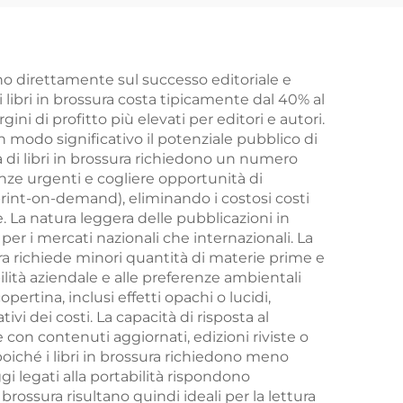
i in
romanzo
personalizzato con
r
bordi spruzzati
ono direttamente sul successo editoriale e
i libri in brossura costa tipicamente dal 40% al
libri
i di profitto più elevati per editori e autori.
n modo significativo il potenziale pubblico di
pa di libri in brossura richiedono un numero
nze urgenti e cogliere opportunità di
(print-on-demand), eliminando i costosi costi
. La natura leggera delle pubblicazioni in
er i mercati nazionali che internazionali. La
ra richiede minori quantità di materie prime e
bilità aziendale e alle preferenze ambientali
opertina, inclusi effetti opachi o lucidi,
vi dei costi. La capacità di risposta al
on contenuti aggiornati, edizioni riviste o
, poiché i libri in brossura richiedono meno
gi legati alla portabilità rispondono
ossura risultano quindi ideali per la lettura