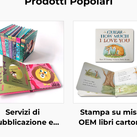
Prodotti Popolari
Servizi di
Stampa su mis
ubblicazione e
OEM libri carto
a Libri illustrati
buoni ed educa