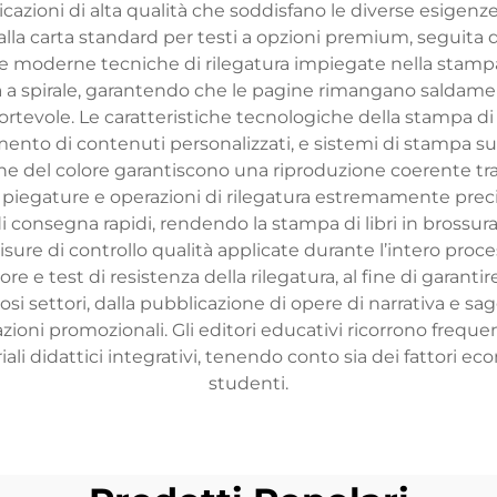
cazioni di alta qualità che soddisfano le diverse esigen
 dalla carta standard per testi a opzioni premium, seguita
 Le moderne tecniche di rilegatura impiegate nella stampa d
atura a spirale, garantendo che le pagine rimangano saldam
ortevole. Le caratteristiche tecnologiche della stampa di
imento di contenuti personalizzati, e sistemi di stampa su 
one del colore garantiscono una riproduzione coerente tra
i, piegature e operazioni di rilegatura estremamente prec
i consegna rapidi, rendendo la stampa di libri in brossura 
ure di controllo qualità applicate durante l’intero proce
ore e test di resistenza della rilegatura, al fine di garant
i settori, dalla pubblicazione di opere di narrativa e sag
zioni promozionali. Gli editori educativi ricorrono freque
li didattici integrativi, tenendo conto sia dei fattori econ
studenti.