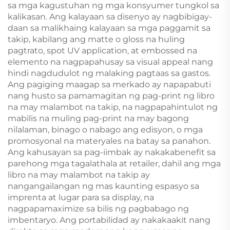
sa mga kagustuhan ng mga konsyumer tungkol sa
kalikasan. Ang kalayaan sa disenyo ay nagbibigay-
daan sa malikhaing kalayaan sa mga paggamit sa
takip, kabilang ang matte o gloss na huling
pagtrato, spot UV application, at embossed na
elemento na nagpapahusay sa visual appeal nang
hindi nagdudulot ng malaking pagtaas sa gastos.
Ang pagiging maagap sa merkado ay napapabuti
nang husto sa pamamagitan ng pag-print ng libro
na may malambot na takip, na nagpapahintulot ng
mabilis na muling pag-print na may bagong
nilalaman, binago o nabago ang edisyon, o mga
promosyonal na materyales na batay sa panahon.
Ang kahusayan sa pag-iimbak ay nakakabenefit sa
parehong mga tagalathala at retailer, dahil ang mga
libro na may malambot na takip ay
nangangailangan ng mas kaunting espasyo sa
imprenta at lugar para sa display, na
nagpapamaximize sa bilis ng pagbabago ng
imbentaryo. Ang portabilidad ay nakakaakit nang