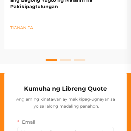
ang Bagong Yugto ng Malalim na
Pakikipagtulungan
TIGNAN PA
Kumuha ng Libreng Quote
Ang aming kinatawan ay makikipag-ugnayan sa
iyo sa lalong madaling panahon.
Email