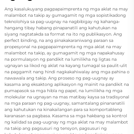
Ang kasalukuyang pagpapaimprenta ng mga aklat na may
malambot na takip ay gumagamit ng mga sopistikadong
teknolohiya sa pag-uugnay na nagbibigay ng kahanga-
hangang tibay habang pinapanatili ang kahutukan na
siyang nagtatakda sa format na ito ng publikasyon. Ang
perfect binding, na ang pinakakaraniwang paraan sa
propesyonal na pagpapaimprenta ng mga aklat na may
malambot na takip, ay gumagamit ng mga napakahusay
na pormulasyon ng pandikit na lumilikha ng ligtas na
ugnayan sa likod ng aklat na kayang tumagal sa paulit-ulit
na paggamit nang hindi nagkakahiwalay ang mga pahina o
nawawala ang takip. Ang proseso ng pag-uugnay ay
kasama ang eksaktong aplikasyon ng mainit na pandikit na
pumapasok sa mga hibla ng papel, na lumilikha ng mga
molekular na ugnayan na mas matibay kaysa sa tradisyonal
na mga paraan ng pag-uugnay, samantalang pinananatili
ang kahutukan na kinakailangan para sa komportableng
karanasan sa pagbasa. Kasama sa mga hakbang sa kontrol
ng kalidad sa pag-uugnay ng mga aklat na may malambot
na takip ang pagsusuri ng tensyon, pagsusuri ng