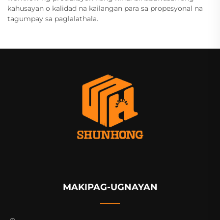
kahusayan o kalidad na kailangan para sa propesyonal na
tagumpay sa paglalathala.
MAKIPAG-UGNAYAN