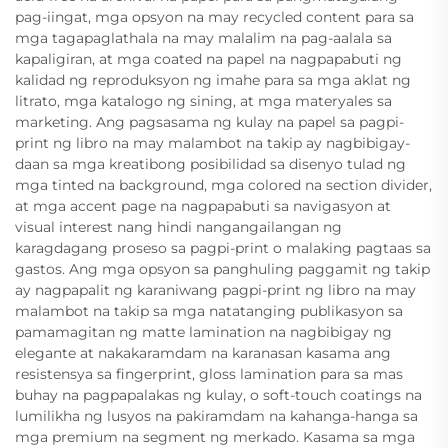
pag-iingat, mga opsyon na may recycled content para sa
mga tagapaglathala na may malalim na pag-aalala sa
kapaligiran, at mga coated na papel na nagpapabuti ng
kalidad ng reproduksyon ng imahe para sa mga aklat ng
litrato, mga katalogo ng sining, at mga materyales sa
marketing. Ang pagsasama ng kulay na papel sa pagpi-
print ng libro na may malambot na takip ay nagbibigay-
daan sa mga kreatibong posibilidad sa disenyo tulad ng
mga tinted na background, mga colored na section divider,
at mga accent page na nagpapabuti sa navigasyon at
visual interest nang hindi nangangailangan ng
karagdagang proseso sa pagpi-print o malaking pagtaas sa
gastos. Ang mga opsyon sa panghuling paggamit ng takip
ay nagpapalit ng karaniwang pagpi-print ng libro na may
malambot na takip sa mga natatanging publikasyon sa
pamamagitan ng matte lamination na nagbibigay ng
elegante at nakakaramdam na karanasan kasama ang
resistensya sa fingerprint, gloss lamination para sa mas
buhay na pagpapalakas ng kulay, o soft-touch coatings na
lumilikha ng lusyos na pakiramdam na kahanga-hanga sa
mga premium na segment ng merkado. Kasama sa mga