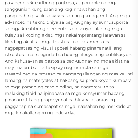
pasahero, rekreatibong pagbasa, at portable na mga
sanggunian kung saan ang kaginhawahan ang
pangunahing salik sa karanasan ng gumagamit. Ang mga
advanced na teknolohiya sa pag-uugnay ay sumusuporta
sa mga kreatibong elemento sa disenyo tulad ng mga
kulay sa likod ng aklat, mga nakaimprentang larawan sa
likod ng aklat, at mga tekstural na tratamento na
nagpapataas ng visual appeal habang pinananatili ang
istruktural na integridad sa buong lifecycle ng publikasyon.
Ang kahusayan sa gastos sa pag-uugnay ng mga aklat na
may malambot na takip ay nagmumula sa mga
streamlined na proseso na nangangailangan ng mas kaunti
lamang na materyales at hakbang sa produksyon kumpara
sa mga paraan ng case binding, na nagreresulta sa
malaking tipid na ipinapasa sa mga konsyumer habang
pinananatili ang propesyonal na hitsura at antas ng
pagganap na sumasapat sa mga inaasahan ng merkado at
mga kinakailangan ng industriya.