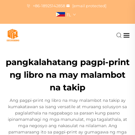
+86-18925142858
[email protected]
TL
pangkalahatang pagpi-print
ng libro na may malambot
na takip
Ang pagpi-print ng libro na may malambot na takip ay
kumakatawan sa isang versatile at muraang solusyon sa
paglalathala na nagpabago sa paraan kung paano
ipinamamahagi ng mga manunulat, mga tagalathala, at
mga negosyo ang nakasulat na nilalaman. Ang
pamamaraang ito sa pagpi-print ay gumagawa ng mga