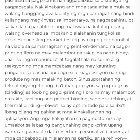
pasilidad sa pagpi-print na nagpapababa sa distansya ng
pagpapadala. Nakikinabang ang mga tagalathala mula sa
walang hanggang availability ng mga pamagat nang hindi
kailangang mag-invest sa imbentaryo, na nagpapahintulot
sa kanila na panatilihin ang malawak na katalogo nang
walang overhead sa imbakan o alalahanin tungkol sa
obsolescence. Ang market testing ay naging ekonomikal
na viable sa pamamagitan ng print-on-demand na pagpi-
print ng libro na may malambot na takip, na nagbibigay-
daan sa mga manunulat at tagalathala na suriin ang
reaksyon ng mga mambabasa nang may kaunting
panganib sa pananalapi bago sila magdesisyon na mag-
produce ng mas malaking batch. Sinusuportahan ng
teknolohiyang ito ang iba’t ibang opsyon sa pag-uugnay
(binding) sa loob ng pagpi-print ng libro na may malambot
na takip, kabilang ang perfect binding, saddle stitching, at
thermal binding—bawat isa ay optimizado para sa iba’t
ibang bilang ng pahina at mga kinakailangan ng
aplikasyon. Ang mga kakayahan sa pag-customize ay
umaabot sa labas ng pangunahing pagpi-print upang
isama ang variable data insertion, personalized covers, at
mga pagbabago sa nilalaman na partikular sa rehiyon—