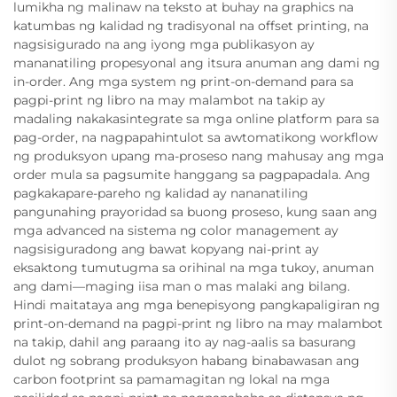
lumikha ng malinaw na teksto at buhay na graphics na
katumbas ng kalidad ng tradisyonal na offset printing, na
nagsisigurado na ang iyong mga publikasyon ay
mananatiling propesyonal ang itsura anuman ang dami ng
in-order. Ang mga system ng print-on-demand para sa
pagpi-print ng libro na may malambot na takip ay
madaling nakakasintegrate sa mga online platform para sa
pag-order, na nagpapahintulot sa awtomatikong workflow
ng produksyon upang ma-proseso nang mahusay ang mga
order mula sa pagsumite hanggang sa pagpapadala. Ang
pagkakapare-pareho ng kalidad ay nananatiling
pangunahing prayoridad sa buong proseso, kung saan ang
mga advanced na sistema ng color management ay
nagsisiguradong ang bawat kopyang nai-print ay
eksaktong tumutugma sa orihinal na mga tukoy, anuman
ang dami—maging iisa man o mas malaki ang bilang.
Hindi maitataya ang mga benepisyong pangkapaligiran ng
print-on-demand na pagpi-print ng libro na may malambot
na takip, dahil ang paraang ito ay nag-aalis sa basurang
dulot ng sobrang produksyon habang binabawasan ang
carbon footprint sa pamamagitan ng lokal na mga