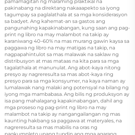
na Children Board
pamamagitan ng maraming praktikal na
Book
pakinabang na direktang nakaaapekto sa iyong
tagumpay sa paglalathala at sa mga konsiderasyon
sa badyet. Ang kahemat-an sa gastos ang
pangunahing kapakinabangan, kung saan ang pag-
print ng libro na may malambot na takip ay
karaniwang 40–60% na mas murang gawin kaysa sa
paggawa ng libro na may matigas na takip, na
nagpapahintulot sa mas malawak na saklaw ng
distribusyon at mas mataas na kita para sa mga
tagalathala at manunulat. Ang abot-kaya nitong
presyo ay nagreresulta sa mas abot-kaya ring
presyo para sa mga konsyumer, na kaya naman ay
lumalawak nang malaki ang potensyal na bilang ng
iyong mga mambabasa. Ang bilis ng produksyon ay
isa pang mahalagang kapakinabangan, dahil ang
mga proseso ng pag-print ng libro na may
malambot na takip ay nangangailangan ng mas
kaunting hakbang sa paggawa at materyales, na
nagreresulta sa mas mabilis na oras ng
pagkumpleto upang tupdin ang mga agarang