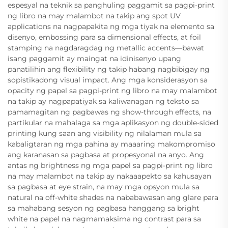
espesyal na teknik sa panghuling paggamit sa pagpi-print
ng libro na may malambot na takip ang spot UV
applications na nagpapakita ng mga tiyak na elemento sa
disenyo, embossing para sa dimensional effects, at foil
stamping na nagdaragdag ng metallic accents—bawat
isang paggamit ay maingat na idinisenyo upang
panatilihin ang flexibility ng takip habang nagbibigay ng
sopistikadong visual impact. Ang mga konsiderasyon sa
opacity ng papel sa pagpi-print ng libro na may malambot
na takip ay nagpapatiyak sa kaliwanagan ng teksto sa
pamamagitan ng pagbawas ng show-through effects, na
partikular na mahalaga sa mga aplikasyon ng double-sided
printing kung saan ang visibility ng nilalaman mula sa
kabaligtaran ng mga pahina ay maaaring makompromiso
ang karanasan sa pagbasa at propesyonal na anyo. Ang
antas ng brightness ng mga papel sa pagpi-print ng libro
na may malambot na takip ay nakaaapekto sa kahusayan
sa pagbasa at eye strain, na may mga opsyon mula sa
natural na off-white shades na nababawasan ang glare para
sa mahabang sesyon ng pagbasa hanggang sa bright
white na papel na nagmamaksima ng contrast para sa