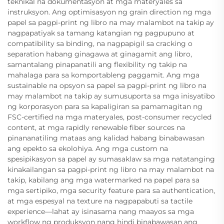
teknikal na dokumentasyon at mga materyales sa
instruksyon. Ang optimisasyon ng grain direction ng mga
papel sa pagpi-print ng libro na may malambot na takip ay
nagpapatiyak sa tamang katangian ng pagpupuno at
compatibility sa binding, na nagpapigil sa cracking o
separation habang ginagawa at ginagamit ang libro,
samantalang pinapanatili ang flexibility ng takip na
mahalaga para sa komportableng paggamit. Ang mga
sustainable na opsyon sa papel sa pagpi-print ng libro na
may malambot na takip ay sumusuporta sa mga inisyatibo
ng korporasyon para sa kapaligiran sa pamamagitan ng
FSC-certified na mga materyales, post-consumer recycled
content, at mga rapidly renewable fiber sources na
pinananatiling mataas ang kalidad habang binabawasan
ang epekto sa ekolohiya. Ang mga custom na
spesipikasyon sa papel ay sumasaklaw sa mga natatanging
kinakailangan sa pagpi-print ng libro na may malambot na
takip, kabilang ang mga watermarked na papel para sa
mga sertipiko, mga security feature para sa authentication,
at mga espesyal na texture na nagpapabuti sa tactile
experience—lahat ay isinasama nang maayos sa mga
workflow ng produksyon nang hindi binabawasan ang