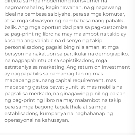
direkta sa mga modernong konsyumer na
nagmamahal ng kaginhawahan, na ginagawang
ideal na pambasa sa biyahe, para sa mga komuter,
at sa mga sitwasyon ng pambabasa nang pabalik-
balik. Ang mga oportunidad para sa pag-customize
sa pag-print ng libro na may malambot na takip ay
kasama ang variable na disenyo ng takip,
personalisadong pagsisilbing nilalaman, at mga
bersyon na nakatuon sa partikular na demograpiko,
na nagpapahintulot sa sopistikadong mga
estratehiya sa marketing. Ang return on investment
ay nagpapabilis sa pamamagitan ng mas
mababang paunang capital requirement, mas
mababang gastos bawat yunit, at mas mabilis na
pagsali sa merkado, na ginagawing piniling paraan
ng pag-print ng libro na may malambot na takip
para sa mga bagong tagalathala at sa mga
establisadong kumpanya na naghahanap ng
operasyonal na kahusayan.