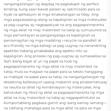
nangangailangan ng dagdag na pagkakapit ng perfect
binding, kung saan bawat paraan ay optimizado para sa
tiyak na aplikasyon at mga kinakailangan sa tibay. Ang
mga pagsasaalang-alang sa kapaligiran sa mga materyales
sa pag-uugnay ay nagpapatiyak na ang pagpapaimprenta
ng mga aklat na may malambot na takip ay sumusunod sa
mga pamantayan sa pangangalaga sa kapaligiran sa
pamamagitan ng mga madaling i-recycle na pandikit at
eco-friendly na mga bahagi sa pag-uugnay na nananatiling
epektibo habang pinabababa ang epekto nito sa
kapaligiran. Ang proseso ng pag-uugnay ay sumasaklaw sa
iba’t ibang bigat at uri ng papel sa loob ng
pagpapaimprenta ng mga aklat na may malambot na
takip, mula sa magaan na papel para sa teksto hanggang
sa mabigat na papel para sa takip, na nangangailangan ng
eksaktong kalibrasyon upang makamit ang pinakamahusay
na resulta sa lahat ng kombinasyon ng materyales. Ang
kahutukan ng likod ng aklat sa pagpapaimprenta ng mga
aklat na may malambot na takip ay nagpapahintulot sa
komportableng pagbasa gamit ang isang kamay lamang—
na lubhang mahalaga para sa mga aklat na para sa mga