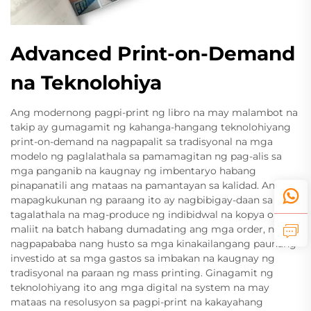
Advanced Print-on-Demand
na Teknolohiya
Ang modernong pagpi-print ng libro na may malambot na
takip ay gumagamit ng kahanga-hangang teknolohiyang
print-on-demand na nagpapalit sa tradisyonal na mga
modelo ng paglalathala sa pamamagitan ng pag-alis sa
mga panganib na kaugnay ng imbentaryo habang
pinapanatili ang mataas na pamantayan sa kalidad. Ang
mapagkukunan ng paraang ito ay nagbibigay-daan sa mga
tagalathala na mag-produce ng indibidwal na kopya o
maliit na batch habang dumadating ang mga order, na
nagpapababa nang husto sa mga kinakailangang paunang
investido at sa mga gastos sa imbakan na kaugnay ng
tradisyonal na paraan ng mass printing. Ginagamit ng
teknolohiyang ito ang mga digital na system na may
mataas na resolusyon sa pagpi-print na kakayahang