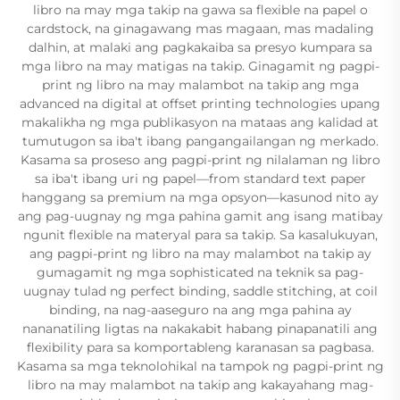
libro na may mga takip na gawa sa flexible na papel o
cardstock, na ginagawang mas magaan, mas madaling
dalhin, at malaki ang pagkakaiba sa presyo kumpara sa
mga libro na may matigas na takip. Ginagamit ng pagpi-
print ng libro na may malambot na takip ang mga
advanced na digital at offset printing technologies upang
makalikha ng mga publikasyon na mataas ang kalidad at
tumutugon sa iba't ibang pangangailangan ng merkado.
Kasama sa proseso ang pagpi-print ng nilalaman ng libro
sa iba't ibang uri ng papel—from standard text paper
hanggang sa premium na mga opsyon—kasunod nito ay
ang pag-uugnay ng mga pahina gamit ang isang matibay
ngunit flexible na materyal para sa takip. Sa kasalukuyan,
ang pagpi-print ng libro na may malambot na takip ay
gumagamit ng mga sophisticated na teknik sa pag-
uugnay tulad ng perfect binding, saddle stitching, at coil
binding, na nag-aaseguro na ang mga pahina ay
nananatiling ligtas na nakakabit habang pinapanatili ang
flexibility para sa komportableng karanasan sa pagbasa.
Kasama sa mga teknolohikal na tampok ng pagpi-print ng
libro na may malambot na takip ang kakayahang mag-