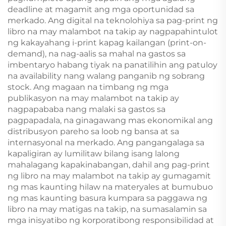
deadline at magamit ang mga oportunidad sa
merkado. Ang digital na teknolohiya sa pag-print ng
libro na may malambot na takip ay nagpapahintulot
ng kakayahang i-print kapag kailangan (print-on-
demand), na nag-aalis sa mahal na gastos sa
imbentaryo habang tiyak na panatilihin ang patuloy
na availability nang walang panganib ng sobrang
stock. Ang magaan na timbang ng mga
publikasyon na may malambot na takip ay
nagpapababa nang malaki sa gastos sa
pagpapadala, na ginagawang mas ekonomikal ang
distribusyon pareho sa loob ng bansa at sa
internasyonal na merkado. Ang pangangalaga sa
kapaligiran ay lumilitaw bilang isang lalong
mahalagang kapakinabangan, dahil ang pag-print
ng libro na may malambot na takip ay gumagamit
ng mas kaunting hilaw na materyales at bumubuo
ng mas kaunting basura kumpara sa paggawa ng
libro na may matigas na takip, na sumasalamin sa
mga inisyatibo ng korporatibong responsibilidad at