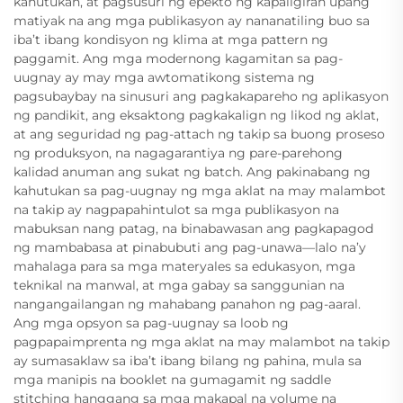
kahutukan, at pagsusuri ng epekto ng kapaligiran upang
matiyak na ang mga publikasyon ay nananatiling buo sa
iba’t ibang kondisyon ng klima at mga pattern ng
paggamit. Ang mga modernong kagamitan sa pag-
uugnay ay may mga awtomatikong sistema ng
pagsubaybay na sinusuri ang pagkakapareho ng aplikasyon
ng pandikit, ang eksaktong pagkakalign ng likod ng aklat,
at ang seguridad ng pag-attach ng takip sa buong proseso
ng produksyon, na nagagarantiya ng pare-parehong
kalidad anuman ang sukat ng batch. Ang pakinabang ng
kahutukan sa pag-uugnay ng mga aklat na may malambot
na takip ay nagpapahintulot sa mga publikasyon na
mabuksan nang patag, na binabawasan ang pagkapagod
ng mambabasa at pinabubuti ang pag-unawa—lalo na’y
mahalaga para sa mga materyales sa edukasyon, mga
teknikal na manwal, at mga gabay sa sanggunian na
nangangailangan ng mahabang panahon ng pag-aaral.
Ang mga opsyon sa pag-uugnay sa loob ng
pagpapaimprenta ng mga aklat na may malambot na takip
ay sumasaklaw sa iba’t ibang bilang ng pahina, mula sa
mga manipis na booklet na gumagamit ng saddle
stitching hanggang sa mga makapal na volume na