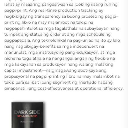
lahat ay maaaring pangasiwaan sa loob ng iisang run ng
pagpi-print. Ang real-time production tracking ay
nagbibigay ng transparency sa buong proseso ng pagpi-
print ng libro na may malambot na takip, na
nagpapahintulot sa mga tagalathala na subaybayan nang
tumpak ang status ng order at ang mga schedule ng
pagpapadala. Ang teknolohikal na pag-unlad na ito ay lalo
nang nagbibigay-benefits sa mga independent na
manunulat, mga institusyong pang-edukasyon, at mga
niche na tagalathala na nangangailangan ng flexible na
mga kakayahan sa produksyon nang walang malaking
capital investment—na ginagawang abot-kaya ang
propesyonal na pagpi-print ng libro na may malambot na
takip para sa iba’t ibang segment ng merkado habang
pinapanatili ang cost-effectiveness at operational efficiency.