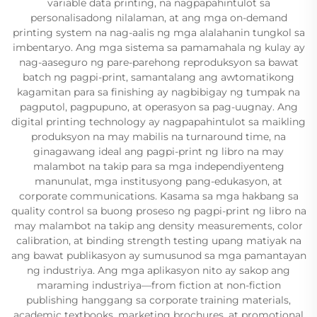
variable data printing, na nagpapahintulot sa
personalisadong nilalaman, at ang mga on-demand
printing system na nag-aalis ng mga alalahanin tungkol sa
imbentaryo. Ang mga sistema sa pamamahala ng kulay ay
nag-aaseguro ng pare-parehong reproduksyon sa bawat
batch ng pagpi-print, samantalang ang awtomatikong
kagamitan para sa finishing ay nagbibigay ng tumpak na
pagputol, pagpupuno, at operasyon sa pag-uugnay. Ang
digital printing technology ay nagpapahintulot sa maikling
produksyon na may mabilis na turnaround time, na
ginagawang ideal ang pagpi-print ng libro na may
malambot na takip para sa mga independiyenteng
manunulat, mga institusyong pang-edukasyon, at
corporate communications. Kasama sa mga hakbang sa
quality control sa buong proseso ng pagpi-print ng libro na
may malambot na takip ang density measurements, color
calibration, at binding strength testing upang matiyak na
ang bawat publikasyon ay sumusunod sa mga pamantayan
ng industriya. Ang mga aplikasyon nito ay sakop ang
maraming industriya—from fiction at non-fiction
publishing hanggang sa corporate training materials,
academic textbooks, marketing brochures, at promotional