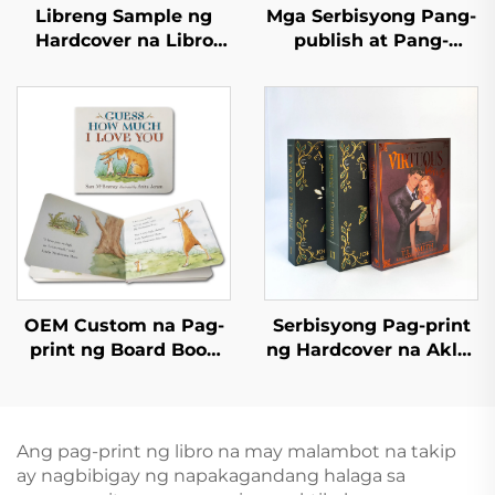
Libreng Sample ng
Mga Serbisyong Pang-
Hardcover na Libro
publish at Pang-
Mabilis na Lead Time
imprenta Mga Aklat sa
Mass Printing ng Libro
Kwento ng Pagtulog
Pasadyang Set ng
para sa mga Bata Mga
Hardcover na Libro
Aklat na Pampalabas
para sa Kindergarten
na May Hardcover
OEM Custom na Pag-
Serbisyong Pag-print
print ng Board Book
ng Hardcover na Aklat
Maganda at
na May Kulay, Nobela
Edukatibong Mga
na Pasadya na May
Aklat ng Kwento para
Pininturahan ang mga
sa mga Bata na May
Gilid
Ang pag-print ng libro na may malambot na takip
Interactive na English
ay nagbibigay ng napakagandang halaga sa