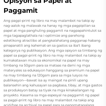
Opisyon sa Papel at
Paggamit
Ang pagpi-print ng libro na may malambot na takip ay
nag-aalok ng malawak na hanay ng mga pagpipilian sa
papel at mga panghuling paggamit na nagpapahintulot sa
mga tagapaglathala na i-optimize ang parehong
estetikong atractibo at pangkalahatang pagganap habang
pinapanatili ang kahemat-an sa gastos sa iba't ibang
kategorya ng publikasyon. Ang mga opsyon sa timbang ng
papel sa pagpi-print ng libro na may malambot na takip ay
kumakatawan mula sa ekonomikal na papel na may
timbang na 50gsm para sa mataas na dami ng mga
materyales sa edukasyon hanggang sa premium na papel
na may timbang na 120gsm para sa mga lusyos na
publikasyon—bawat isa ay maingat na pinili upang
balansehin ang kahusayan sa pagbasa, tibay, at mga gastos
sa produksyon batay sa tiyak na mga kinakailangan ng
proyekto. Kasama sa mga espesyal na paggamit ng papel
sa pagpi-print ng libro na may malambot na takip ang
acid-free na archival na papel para sa pangmatagalang