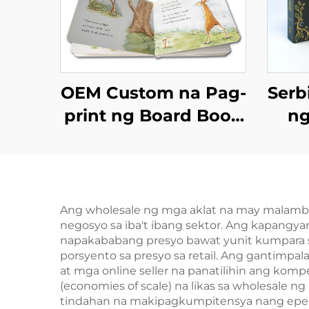
OEM Custom na Pag-
Serb
print ng Board Book
ng
Maganda at
Akl
Edukatibong Mga
Nob
Aklat ng Kwento
na M
para sa mga Bata na
a
Ang wholesale ng mga aklat na may malambot
negosyo sa iba't ibang sektor. Ang kapangya
May Interactive na
napakababang presyo bawat yunit kumpara s
English na Children
porsyento sa presyo sa retail. Ang gantimpa
at mga online seller na panatilihin ang kom
Board Book
(economies of scale) na likas sa wholesale 
tindahan na makipagkumpitensya nang epekt