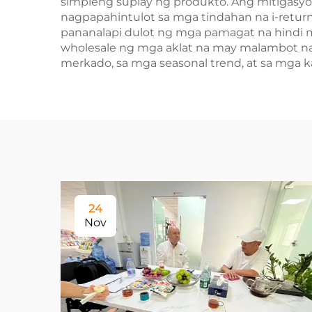
simpleng suplay ng produkto. Ang mitigasyo
nagpapahintulot sa mga tindahan na i-retur
pananalapi dulot ng mga pamagat na hindi 
wholesale ng mga aklat na may malambot na
merkado, sa mga seasonal trend, at sa mga 
24
Nov