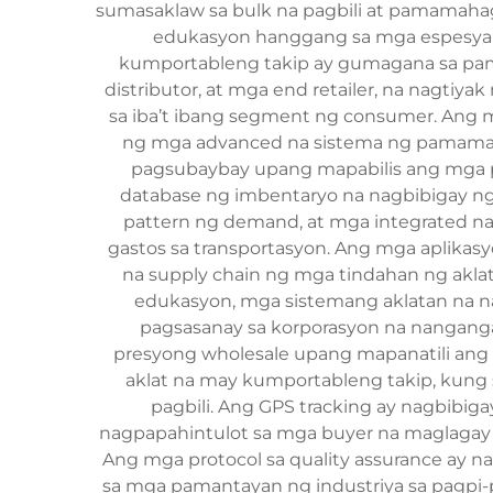
sumasaklaw sa bulk na pagbili at pamamahag
edukasyon hanggang sa mga espesyali
kumportableng takip ay gumagana sa pam
distributor, at mga end retailer, na nagti
sa iba’t ibang segment ng consumer. Ang
ng mga advanced na sistema ng pamamaha
pagsubaybay upang mapabilis ang mga p
database ng imbentaryo na nagbibigay ng i
pattern ng demand, at mga integrated na
gastos sa transportasyon. Ang mga aplikas
na supply chain ng mga tindahan ng aklat
edukasyon, mga sistemang aklatan na na
pagsasanay sa korporasyon na nanganga
presyong wholesale upang mapanatili ang k
aklat na may kumportableng takip, kung s
pagbili. Ang GPS tracking ay nagbibi
nagpapahintulot sa mga buyer na maglagay
Ang mga protocol sa quality assurance ay 
sa mga pamantayan ng industriya sa pagpi-p