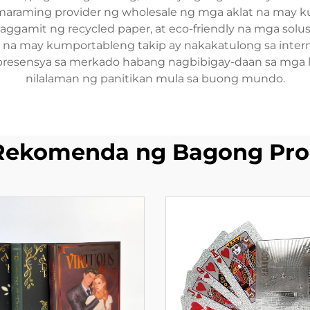
araming provider ng wholesale ng mga aklat na may k
paggamit ng recycled paper, at eco-friendly na mga sol
na may kumportableng takip ay nakakatulong sa interna
presensya sa merkado habang nagbibigay-daan sa mga lok
nilalaman ng panitikan mula sa buong mundo.
Rekomenda ng Bagong Pro