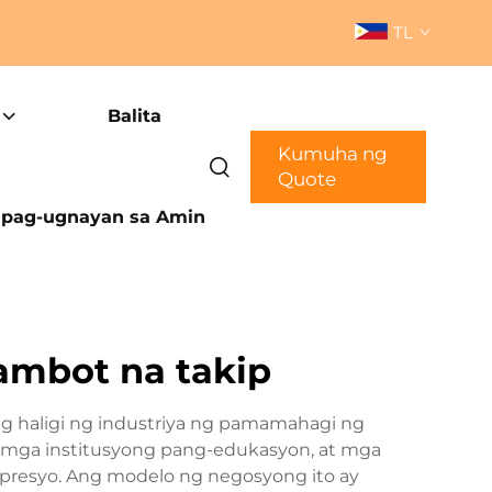
TL
Balita
Kumuha ng
Quote
pag-ugnayan sa Amin
ambot na takip
 haligi ng industriya ng pamamahagi ng
, mga institusyong pang-edukasyon, at mga
presyo. Ang modelo ng negosyong ito ay