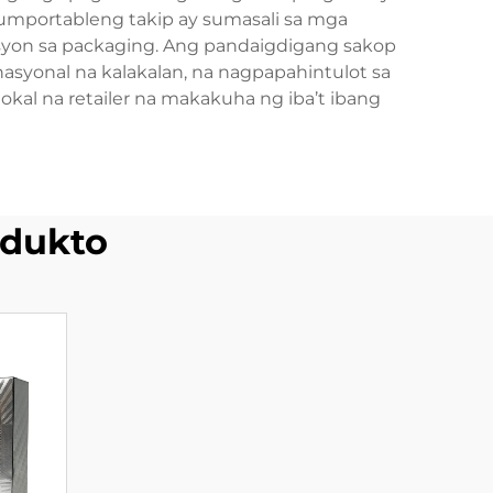
umportableng takip ay sumasali sa mga
usyon sa packaging. Ang pandaigdigang sakop
syonal na kalakalan, na nagpapahintulot sa
al na retailer na makakuha ng iba’t ibang
dukto