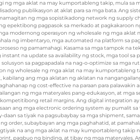
i ng mga aklat na may kumportableng takip, mula sa mg
sadong publikasyon at aklat para sa mga bata. Ang sis
amagitan ng mga sopistikadong network ng supply ch
yak ng epektibong pagpasok sa merkado at pagkakaroon n
 mga modernong operasyon ng wholesale ng mga aklat
la ng imbentaryo, mga automated na platform sa pag-o
roseso ng pamamahagi. Kasama sa mga tampok na tekn
nstant na update sa availability ng stock, mga tool sa 
 solusyon sa pagpapadala na nag-o-optimize sa mga r
yon ng wholesale ng mga aklat na may kumportableng t
, kabilang ang mga aklatan ng aklatan na nangangailan
ghahanap ng cost-effective na paraan para palawakin 
ilangan ng mga materyales pang-edukasyon, at mga sel
ompetitibong retail margins. Ang digital integration 
aan ang mga electronic ordering system ay pumalit sa 
gay-daan sa tiyak na pagsubaybay sa mga shipment, sama
 ng order, subaybayan ang mga paghahatid, at pamahal
nagtiyak na ang mga aklat na may kumportableng takip n
rint, pagbuo ng binding, at tibay ng mga materyales. A