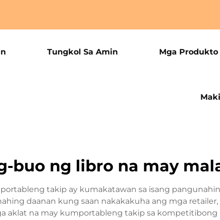
an
Tungkol Sa Amin
Mga Produkto
Maki
g-buo ng libro na may mal
portableng takip ay kumakatawan sa isang pangunahing
gunahing daanan kung saan nakakakuha ang mga retailer
aklat na may kumportableng takip sa kompetitibong 