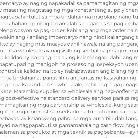
bentaryo ay naging napakadali sa pamamagitan ng mga
 ay maaaring magtatag ng mga konstanteng supply cha
y nagpapahintulot sa mga tindahan na magplano nang t
ock habang pinipigilan ang labis na gastos sa pag-iimb
ibleng opsyon sa pag-order, kabilang ang mga order na m
awakin ang kanilang imbentaryo nang hindi kailangang
kto ay naging mas maayos dahil nawala na ang panga
butor sa wholesale ay nagsisilbing sentral na pinagmum
a kalidad ay isa pang malaking kalamangan, dahil ang m
papatupad ng mahigpit na proseso ng inspeksyon upang
ntrol sa kalidad na ito ay nababawasan ang bilang ng
 mga tindahan at panatilihin ang antas ng kasiyahan n
g mga kasunduan sa wholesale, dahil ang mga pinags
ete. Maraming supplier sa wholesale ang nag-ooffer ng 
 cost-effective na standard delivery services para sa r
 pamamagitan ng mga partnership sa wholesale, kung saa
magat, at mga forecast sa merkado na tumutulong sa 
babayad ay karaniwang pabor sa mga bumibili, dahil ang
abayad na nagpapabuti sa pamamahala ng cash flow. Ang
aalaman sa produkto at mga teknik sa pagbebenta—ay 