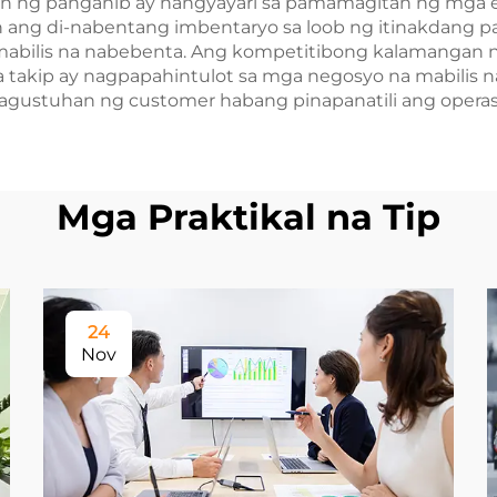
n ng panganib ay nangyayari sa pamamagitan ng mga es
n ang di-nabentang imbentaryo sa loob ng itinakdang 
mabilis na nabebenta. Ang kompetitibong kalamangan 
 takip ay nagpapahintulot sa mga negosyo na mabilis
kagustuhan ng customer habang pinapanatili ang operasy
Mga Praktikal na Tip
24
Nov