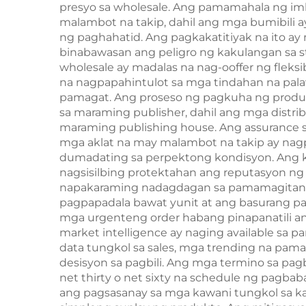
presyo sa wholesale. Ang pamamahala ng im
malambot na takip, dahil ang mga bumibili
ng paghahatid. Ang pagkakatitiyak na ito a
binabawasan ang peligro ng kakulangan sa st
wholesale ay madalas na nag-ooffer ng fleks
na nagpapahintulot sa mga tindahan na pal
pamagat. Ang proseso ng pagkuha ng produ
sa maraming publisher, dahil ang mga distri
maraming publishing house. Ang assurance s
mga aklat na may malambot na takip ay nag
dumadating sa perpektong kondisyon. Ang ko
nagsisilbing protektahan ang reputasyon ng
napakaraming nadagdagan sa pamamagitan n
pagpapadala bawat yunit at ang basurang pak
mga urgenteng order habang pinapanatili ang
market intelligence ay naging available sa
data tungkol sa sales, mga trending na pa
desisyon sa pagbili. Ang mga termino sa pag
net thirty o net sixty na schedule ng pagb
ang pagsasanay sa mga kawani tungkol sa k