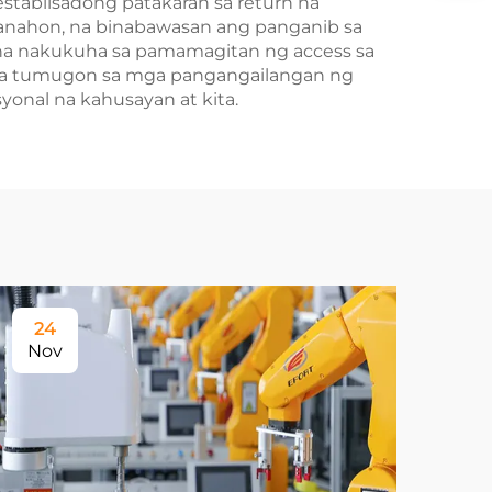
tablisadong patakaran sa return na
panahon, na binabawasan ang panganib sa
na nakukuha sa pamamagitan ng access sa
 na tumugon sa mga pangangailangan ng
onal na kahusayan at kita.
24
Nov