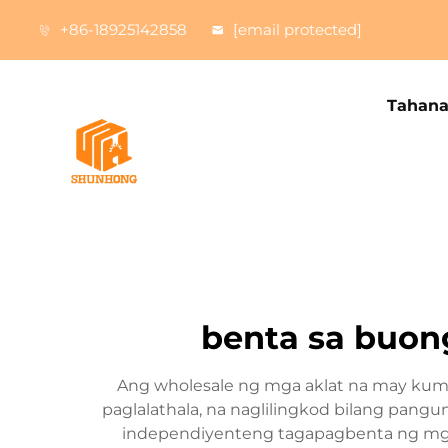
+86-18925142858
[email protected]
Tahan
benta sa buon
Ang wholesale ng mga aklat na may kum
paglalathala, na naglilingkod bilang pan
independiyenteng tagapagbenta ng mga 