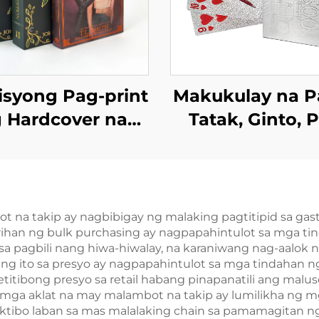
isyong Pag-print
Makukulay na P
 Hardcover na
Tatak, Ginto, 
at na May Kulay,
Plastik na
ela na Pasadya
Pasadyang Kar
ay Pininturahan
Poker na Hin
ng mga Gilid
Nababasa na 
 na takip ay nagbibigay ng malaking pagtitipid sa gas
rihan ng bulk purchasing ay nagpapahintulot sa mga tin
Kahon na May 
a pagbili nang hiwa-hiwalay, na karaniwang nag-aalo
print sa Harap
lang ito sa presyo ay nagpapahintulot sa mga tindahan 
petitibong presyo sa retail habang pinapanatili ang mal
Likod
ng mga aklat na may malambot na takip ay lumilikha ng m
ibo laban sa mas malalaking chain sa pamamagitan ng 