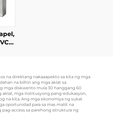
apel,
PVC
d ng
di
may
tos na direktang nakaaapekto sa kita ng mga
dahan na bilhin ang mga aklat sa
Pag-
k ng mga diskwento mula 30 hanggang 60
 at
ng aklat, mga institusyong pang-edukasyon,
usog na kita. Ang mga ekonomiya ng sukat
ga oportunidad para sa mas maliit na
pag-access sa parehong istruktura ng