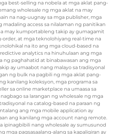
a best-selling na nobela at mga aklat pang-
temang wholesale ng mga aklat na may
ain na nag-uugnay sa mga publisher, mga
g madaling access sa nilalaman ng panitikan
 na may kumportableng takip ay gumagamit
rder, at mga teknolohiyang real-time na
olohikal na ito ang mga cloud-based na
predictive analytics na hinuhulaan ang mga
uta ng paghahatid at binabawasan ang mga
akip ay umaabot nang malayo sa tradisyonal
gan ng bulk na pagbili ng mga aklat pang-
ang kanilang koleksyon, mga programa sa
ler sa online marketplace na umaasa sa
ay nagbago sa larangan ng wholesale ng mga
tradisyonal na catalog-based na paraan ng
ntalang ang mga mobile application ay
aan ang kanilang mga account nang remote.
a ipinagbibili nang wholesale ay sumusunod
ng mga pagsasaalang-alang sa kapaligiran ay