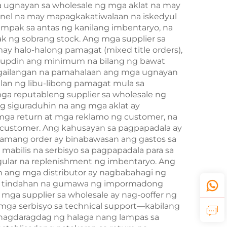
 ugnayan sa wholesale ng mga aklat na may
nnel na may mapagkakatiwalaan na iskedyul
umpak sa antas ng kanilang imbentaryo, na
ak ng sobrang stock. Ang mga supplier sa
ay halo-halong pamagat (mixed title orders),
 tupdin ang minimum na bilang ng bawat
ngailangan na pamahalaan ang mga ugnayan
ulan ng libu-libong pamagat mula sa
ga reputableng supplier sa wholesale ng
 siguraduhin na ang mga aklat ay
 mga return at mga reklamo ng customer, na
g customer. Ang kahusayan sa pagpapadala ay
amang order ay binabawasan ang gastos sa
mabilis na serbisyo sa pagpapadala para sa
egular na replenishment ng imbentaryo. Ang
n ang mga distributor ay nagbabahagi ng
mga tindahan na gumawa ng impormadong
 mga supplier sa wholesale ay nag-ooffer ng
 mga serbisyo sa technical support—kabilang
nagdaragdag ng halaga nang lampas sa