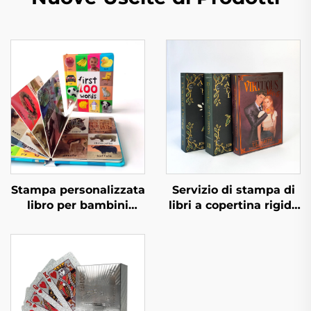
Stampa personalizzata
Servizio di stampa di
libro per bambini
libri a copertina rigida
primi 100 animali
e colore, romanzo
parole educative libro
personalizzato con
cartonato copertina
bordi spruzzati
rigida