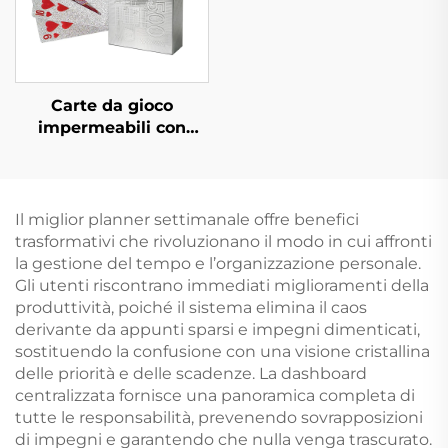
Carte da gioco
impermeabili con
scatola, stampa su
fronte e retro con logo,
carta dorata in PVC
plastica, carte da
Il miglior planner settimanale offre benefici
poker personalizzate
trasformativi che rivoluzionano il modo in cui affronti
la gestione del tempo e l’organizzazione personale.
Gli utenti riscontrano immediati miglioramenti della
produttività, poiché il sistema elimina il caos
derivante da appunti sparsi e impegni dimenticati,
sostituendo la confusione con una visione cristallina
delle priorità e delle scadenze. La dashboard
centralizzata fornisce una panoramica completa di
tutte le responsabilità, prevenendo sovrapposizioni
di impegni e garantendo che nulla venga trascurato.