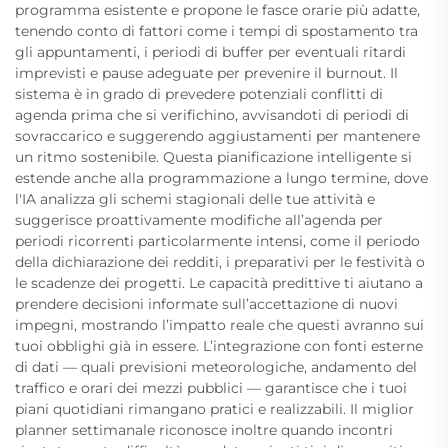
programma esistente e propone le fasce orarie più adatte,
tenendo conto di fattori come i tempi di spostamento tra
gli appuntamenti, i periodi di buffer per eventuali ritardi
imprevisti e pause adeguate per prevenire il burnout. Il
sistema è in grado di prevedere potenziali conflitti di
agenda prima che si verifichino, avvisandoti di periodi di
sovraccarico e suggerendo aggiustamenti per mantenere
un ritmo sostenibile. Questa pianificazione intelligente si
estende anche alla programmazione a lungo termine, dove
l'IA analizza gli schemi stagionali delle tue attività e
suggerisce proattivamente modifiche all’agenda per
periodi ricorrenti particolarmente intensi, come il periodo
della dichiarazione dei redditi, i preparativi per le festività o
le scadenze dei progetti. Le capacità predittive ti aiutano a
prendere decisioni informate sull’accettazione di nuovi
impegni, mostrando l’impatto reale che questi avranno sui
tuoi obblighi già in essere. L’integrazione con fonti esterne
di dati — quali previsioni meteorologiche, andamento del
traffico e orari dei mezzi pubblici — garantisce che i tuoi
piani quotidiani rimangano pratici e realizzabili. Il miglior
planner settimanale riconosce inoltre quando incontri