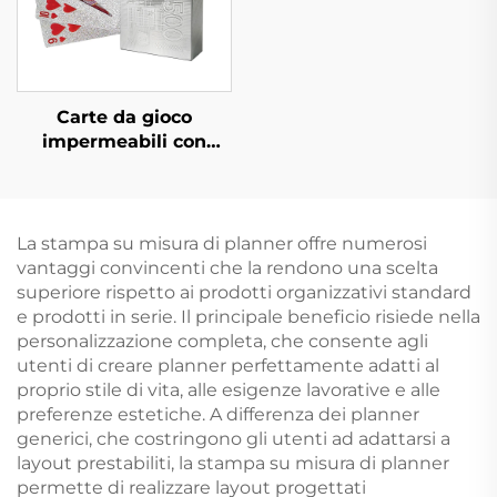
Carte da gioco
impermeabili con
scatola, stampa su
fronte e retro con logo,
carta dorata in PVC
plastica, carte da
La stampa su misura di planner offre numerosi
poker personalizzate
vantaggi convincenti che la rendono una scelta
superiore rispetto ai prodotti organizzativi standard
e prodotti in serie. Il principale beneficio risiede nella
personalizzazione completa, che consente agli
utenti di creare planner perfettamente adatti al
proprio stile di vita, alle esigenze lavorative e alle
preferenze estetiche. A differenza dei planner
generici, che costringono gli utenti ad adattarsi a
layout prestabiliti, la stampa su misura di planner
permette di realizzare layout progettati