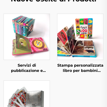
Servizi di
Stampa personalizzata
pubblicazione e
libro per bambini
stampa Libri illustrati
primi 100 animali
per bambini e neonati
parole educative libro
per l'ora della nanna
cartonato copertina
Libri educativi per
rigida
asilo Libri rilegati