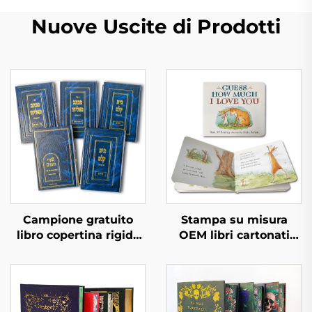
Nuove Uscite di Prodotti
Campione gratuito
Stampa su misura
libro copertina rigida
OEM libri cartonati
tempi di consegna
buoni ed educativi
rapidi stampa libri in
libri per bambini in
bulk set di libri
inglese libri interattivi
personalizzati con
per bambini stampa
copertina rigida
libri cartonati