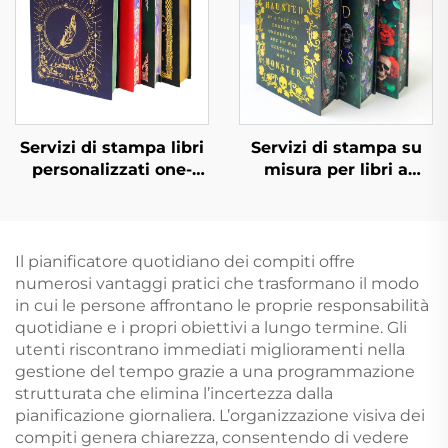
servizio di stampa
Servizi di stampa libri
Servizi di stampa su
personalizzati one-
misura per libri a
stop fabbrica libro di
colori, rilegatura rigida
alta qualità con bordi
con taglio spruzzato e
spruzzati stampa libro
copertina protettiva
foto copertina rigida
Il pianificatore quotidiano dei compiti offre
con bordi dorati
numerosi vantaggi pratici che trasformano il modo
in cui le persone affrontano le proprie responsabilità
quotidiane e i propri obiettivi a lungo termine. Gli
utenti riscontrano immediati miglioramenti nella
gestione del tempo grazie a una programmazione
strutturata che elimina l’incertezza dalla
pianificazione giornaliera. L’organizzazione visiva dei
compiti genera chiarezza, consentendo di vedere