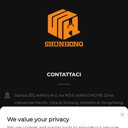
CONTATTACI
Stanza 202, edificio A-2, via NO.9, edificio NO.99, Zona
Industriale Pacific, città di Xintang, distretto di Zengcheng,
Guangzhou, Guangdong, Cina
We value your privacy
+86-18925142858
We use cookies and similar tools to provide our services.