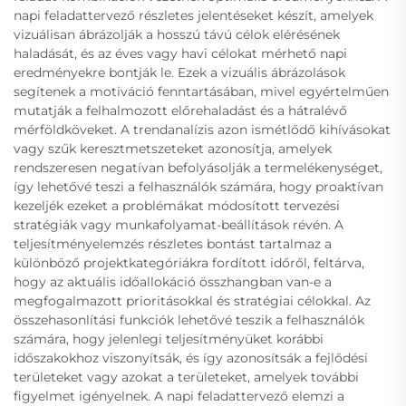
napi feladattervező részletes jelentéseket készít, amelyek
vizuálisan ábrázolják a hosszú távú célok elérésének
haladását, és az éves vagy havi célokat mérhető napi
eredményekre bontják le. Ezek a vizuális ábrázolások
segítenek a motiváció fenntartásában, mivel egyértelműen
mutatják a felhalmozott előrehaladást és a hátralévő
mérföldköveket. A trendanalízis azon ismétlődő kihívásokat
vagy szűk keresztmetszeteket azonosítja, amelyek
rendszeresen negatívan befolyásolják a termelékenységet,
így lehetővé teszi a felhasználók számára, hogy proaktívan
kezeljék ezeket a problémákat módosított tervezési
stratégiák vagy munkafolyamat-beállítások révén. A
teljesítményelemzés részletes bontást tartalmaz a
különböző projektkategóriákra fordított időről, feltárva,
hogy az aktuális időallokáció összhangban van-e a
megfogalmazott prioritásokkal és stratégiai célokkal. Az
összehasonlítási funkciók lehetővé teszik a felhasználók
számára, hogy jelenlegi teljesítményüket korábbi
időszakokhoz viszonyítsák, és így azonosítsák a fejlődési
területeket vagy azokat a területeket, amelyek további
figyelmet igényelnek. A napi feladattervező elemzi a