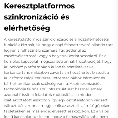
Keresztplatformos
szinkronizáció és
elérhetőség
A keresztplatformos szinkronizáció és a hozzáférhetőségi
funkciók biztosítják, hogy a napi feladattervező állandó társ
legyen a felhasználó számára, függetlenül az
eszközválasztástól vagy a helyszíni korlátozásoktól. Ez a
komplex kapcsolat megszünteti annak frusztrációját, hogy
különböző platformokon külön feladatlistákat kell
karbantartani, miközben zavartalan hozzáférést biztosít a
kulcsfontosságú tervezési információkhoz bármikor és
bárhol, amikor csak szükség van rá. A szinkronizációs
technológia felhőalapú infrastruktúrát használ, amely
azonnal frissíti a feladatok módosításait minden
csatlakoztatott eszközön, így egy okostelefonon végzett
változtatás azonnal megjelenik az asztali számítógépeken,
tabletekken és más engedélyezett eszközökön. Ez a valós
idejű kapcsolat azt jelenti, hogy a felhasználók soha nem