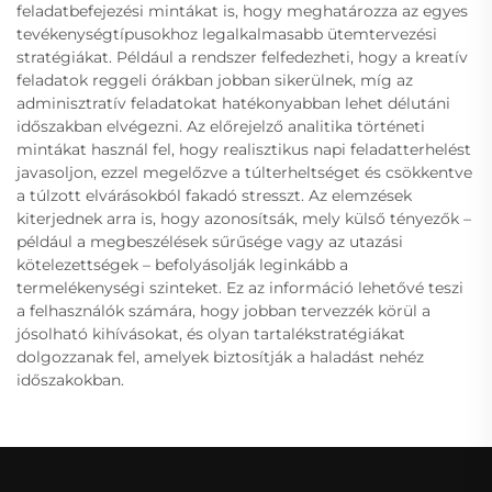
feladatbefejezési mintákat is, hogy meghatározza az egyes
tevékenységtípusokhoz legalkalmasabb ütemtervezési
stratégiákat. Például a rendszer felfedezheti, hogy a kreatív
feladatok reggeli órákban jobban sikerülnek, míg az
adminisztratív feladatokat hatékonyabban lehet délutáni
időszakban elvégezni. Az előrejelző analitika történeti
mintákat használ fel, hogy realisztikus napi feladatterhelést
javasoljon, ezzel megelőzve a túlterheltséget és csökkentve
a túlzott elvárásokból fakadó stresszt. Az elemzések
kiterjednek arra is, hogy azonosítsák, mely külső tényezők –
például a megbeszélések sűrűsége vagy az utazási
kötelezettségek – befolyásolják leginkább a
termelékenységi szinteket. Ez az információ lehetővé teszi
a felhasználók számára, hogy jobban tervezzék körül a
jósolható kihívásokat, és olyan tartalékstratégiákat
dolgozzanak fel, amelyek biztosítják a haladást nehéz
időszakokban.