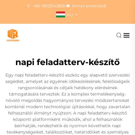
+86-18925142858
[email protected]
HU
napi feladatterv-készítő
Egy napi feladatterv-készítő eszköz egy alapvető szervezési
segédlet, amelyet az egyének időkezelésének, felelősségeik
rangsorolásának és céljaik hatékony elérésének
támogatására terveztek. Ez a komplex termelékenység-
növelő megoldás hagyományos tervezési módszertanokat
kombinál modern technológiai újításokkal, hogy zavartalan
felhasználói élményt nyújtson. A napi feladatterv-készítő
központi platformként működik, ahol a felhasználók
beírhatják, rendezhetik és nyomon követhetik napi
tevékenységeiket, találkozóikat, határidőiket és személyes