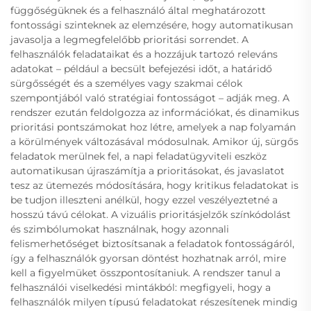
függőségüknek és a felhasználó által meghatározott
fontossági szinteknek az elemzésére, hogy automatikusan
javasolja a legmegfelelőbb prioritási sorrendet. A
felhasználók feladataikat és a hozzájuk tartozó releváns
adatokat – például a becsült befejezési időt, a határidő
sürgősségét és a személyes vagy szakmai célok
szempontjából való stratégiai fontosságot – adják meg. A
rendszer ezután feldolgozza az információkat, és dinamikus
prioritási pontszámokat hoz létre, amelyek a nap folyamán
a körülmények változásával módosulnak. Amikor új, sürgős
feladatok merülnek fel, a napi feladatügyviteli eszköz
automatikusan újraszámítja a prioritásokat, és javaslatot
tesz az ütemezés módosítására, hogy kritikus feladatokat is
be tudjon illeszteni anélkül, hogy ezzel veszélyeztetné a
hosszú távú célokat. A vizuális prioritásjelzők színkódolást
és szimbólumokat használnak, hogy azonnali
felismerhetőséget biztosítsanak a feladatok fontosságáról,
így a felhasználók gyorsan döntést hozhatnak arról, mire
kell a figyelmüket összpontosítaniuk. A rendszer tanul a
felhasználói viselkedési mintákból: megfigyeli, hogy a
felhasználók milyen típusú feladatokat részesítenek mindig