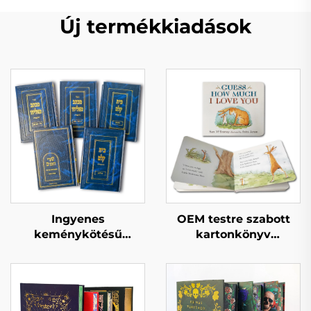
Új termékkiadások
Ingyenes
OEM testre szabott
keménykötésű
kartonkönyv
könyvminta gyors
nyomtatás jó és
szállítási határidő
oktató jellegű
tömeges
gyermekmesék angol
könyvnyomtatás
interaktív gyermek
testre szabott
kartonkönyvek