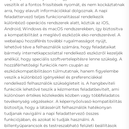
veszítik el a fontos frissítések nyomát, és nem kockáztatnak
arra, hogy elavult információkkal dolgoznak. A napi
feladattervező teljes funkcionalitással rendelkezik
különböző operációs rendszerek alatt, köztük az iOS,
Android, Windows és macOS rendszerekben, így biztosítva
a kompatibilitást a meglévő eszközök eko-rendszerével. A
webalapú hozzáférés további rugalmasságot nyújt,
lehetővé téve a felhasználók számára, hogy feladataikat
bármely internetkapcsolattal rendelkező eszközről kezeljék
anélkül, hogy speciális szoftvertelepítésre lenne szükség. A
hozzáférhetőségi funkciók nem csupán az
eszközkompatibilitáson túlmutatnak, hanem figyelembe
veszik a különböző igényekkel és preferenciákkal
rendelkező felhasználók szükségleteit is. A hangbeviteli
funkciók lehetővé teszik a kézmentes feladatbevitelt, ami
különösen értékes közlekedés közben vagy többfeladatos
tevékenység végzésekor. A képernyőolvasó-kompatibilitás
biztosítja, hogy a látássérült felhasználók hatékonyan
tudjanak navigálni a napi feladattervező összes
funkciójában, és azokat ki tudják használni. A
billentyűparancsok és testreszabható felületi beállítások