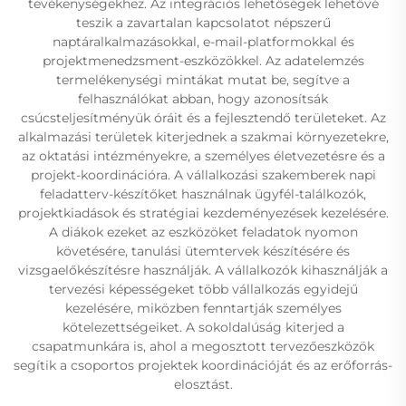
tevékenységekhez. Az integrációs lehetőségek lehetővé
teszik a zavartalan kapcsolatot népszerű
naptáralkalmazásokkal, e-mail-platformokkal és
projektmenedzsment-eszközökkel. Az adatelemzés
termelékenységi mintákat mutat be, segítve a
felhasználókat abban, hogy azonosítsák
csúcsteljesítményük óráit és a fejlesztendő területeket. Az
alkalmazási területek kiterjednek a szakmai környezetekre,
az oktatási intézményekre, a személyes életvezetésre és a
projekt-koordinációra. A vállalkozási szakemberek napi
feladatterv-készítőket használnak ügyfél-találkozók,
projektkiadások és stratégiai kezdeményezések kezelésére.
A diákok ezeket az eszközöket feladatok nyomon
követésére, tanulási ütemtervek készítésére és
vizsgaelőkészítésre használják. A vállalkozók kihasználják a
tervezési képességeket több vállalkozás egyidejű
kezelésére, miközben fenntartják személyes
kötelezettségeiket. A sokoldalúság kiterjed a
csapatmunkára is, ahol a megosztott tervezőeszközök
segítik a csoportos projektek koordinációját és az erőforrás-
elosztást.