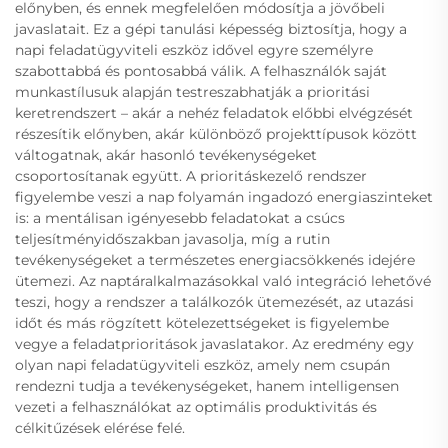
előnyben, és ennek megfelelően módosítja a jövőbeli
javaslatait. Ez a gépi tanulási képesség biztosítja, hogy a
napi feladatügyviteli eszköz idővel egyre személyre
szabottabbá és pontosabbá válik. A felhasználók saját
munkastílusuk alapján testreszabhatják a prioritási
keretrendszert – akár a nehéz feladatok előbbi elvégzését
részesítik előnyben, akár különböző projekttípusok között
váltogatnak, akár hasonló tevékenységeket
csoportosítanak együtt. A prioritáskezelő rendszer
figyelembe veszi a nap folyamán ingadozó energiaszinteket
is: a mentálisan igényesebb feladatokat a csúcs
teljesítményidőszakban javasolja, míg a rutin
tevékenységeket a természetes energiacsökkenés idejére
ütemezi. Az naptáralkalmazásokkal való integráció lehetővé
teszi, hogy a rendszer a találkozók ütemezését, az utazási
időt és más rögzített kötelezettségeket is figyelembe
vegye a feladatprioritások javaslatakor. Az eredmény egy
olyan napi feladatügyviteli eszköz, amely nem csupán
rendezni tudja a tevékenységeket, hanem intelligensen
vezeti a felhasználókat az optimális produktivitás és
célkitűzések elérése felé.