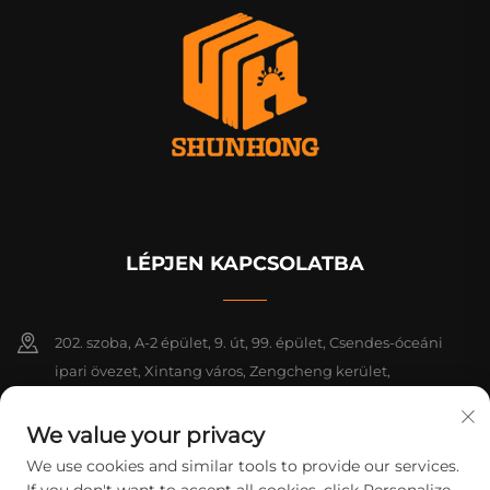
LÉPJEN KAPCSOLATBA
202. szoba, A-2 épület, 9. út, 99. épület, Csendes-óceáni
ipari övezet, Xintang város, Zengcheng kerület,
Guangzhou, Guangdong, Kína
We value your privacy
+86-18925142858
We use cookies and similar tools to provide our services.