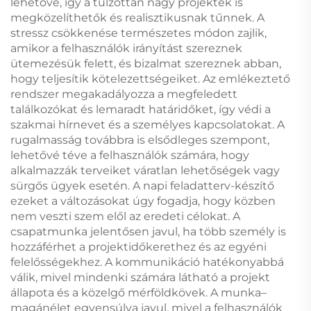
lehetővé, így a túlzottan nagy projektek is
megközelíthetők és realisztikusnak tűnnek. A
stressz csökkenése természetes módon zajlik,
amikor a felhasználók irányítást szereznek
ütemezésük felett, és bizalmat szereznek abban,
hogy teljesítik kötelezettségeiket. Az emlékeztető
rendszer megakadályozza a megfeledett
találkozókat és lemaradt határidőket, így védi a
szakmai hírnevet és a személyes kapcsolatokat. A
rugalmasság továbbra is elsődleges szempont,
lehetővé téve a felhasználók számára, hogy
alkalmazzák terveiket váratlan lehetőségek vagy
sürgős ügyek esetén. A napi feladatterv-készítő
ezeket a változásokat úgy fogadja, hogy közben
nem veszti szem elől az eredeti célokat. A
csapatmunka jelentősen javul, ha több személy is
hozzáférhet a projektidőkerethez és az egyéni
felelősségekhez. A kommunikáció hatékonyabbá
válik, mivel mindenki számára látható a projekt
állapota és a közelgő mérföldkövek. A munka–
magánélet egyensúlya javul, mivel a felhasználók