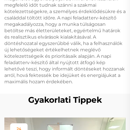
megfelelő időt tudnak szánni a szakmai
kötelezettségekre, a személyes érdeklődésükre és a
családdal töltött időre. A napi feladatterv-készítő
megakadályozza, hogy a munka túlságosan
betöltse más életterületeket, egyértelmű határok
és realisztikus elvárások kialakításával. A
döntéshozatal egyszerűbbé válik, ha a felhasználók
új lehetőségeket értékelhetnek meglévő
kötelezettségeik és prioritásaik alapján. A napi
feladatterv-készítő által nyújtott átfogó kép
lehetővé teszi, hogy informált döntéseket hozzanak
arról, hová fektessék be idejüket és energiájukat a
maximális hozam érdekében.
Gyakorlati Tippek
24