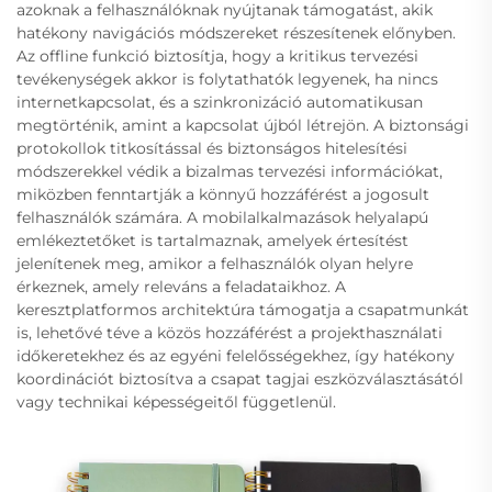
azoknak a felhasználóknak nyújtanak támogatást, akik
hatékony navigációs módszereket részesítenek előnyben.
Az offline funkció biztosítja, hogy a kritikus tervezési
tevékenységek akkor is folytathatók legyenek, ha nincs
internetkapcsolat, és a szinkronizáció automatikusan
megtörténik, amint a kapcsolat újból létrejön. A biztonsági
protokollok titkosítással és biztonságos hitelesítési
módszerekkel védik a bizalmas tervezési információkat,
miközben fenntartják a könnyű hozzáférést a jogosult
felhasználók számára. A mobilalkalmazások helyalapú
emlékeztetőket is tartalmaznak, amelyek értesítést
jelenítenek meg, amikor a felhasználók olyan helyre
érkeznek, amely releváns a feladataikhoz. A
keresztplatformos architektúra támogatja a csapatmunkát
is, lehetővé téve a közös hozzáférést a projekthasználati
időkeretekhez és az egyéni felelősségekhez, így hatékony
koordinációt biztosítva a csapat tagjai eszközválasztásától
vagy technikai képességeitől függetlenül.