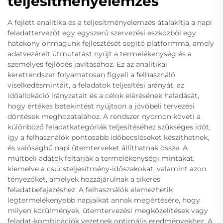
teljesítményelemzés
A fejlett analitika és a teljesítményelemzés átalakítja a napi
feladattervezőt egy egyszerű szervezési eszközből egy
hatékony önmagunk fejlesztését segítő platformmá, amely
adatvezérelt útmutatást nyújt a termelékenység és a
személyes fejlődés javításához. Ez az analitikai
keretrendszer folyamatosan figyeli a felhasználó
viselkedésmintáit, a feladatok teljesítési arányát, az
időallokáció irányzatait és a célok elérésének haladását,
hogy értékes betekintést nyújtson a jövőbeli tervezési
döntések meghozatalához. A rendszer nyomon követi a
különböző feladatkategóriák teljesítéséhez szükséges időt,
így a felhasználók pontosabb időbecsléseket készíthetnek,
és valósághű napi ütemterveket állíthatnak össze. A
múltbeli adatok feltárják a termelékenységi mintákat,
kiemelve a csúcsteljesítmény-időszakokat, valamint azon
tényezőket, amelyek hozzájárulnak a sikeres
feladatbefejezéshez. A felhasználók elemezhetik
legtermelékenyebb napjaikat annak megértésére, hogy
milyen körülmények, ütemtervezési megközelítések vagy
feladat-kombinációk vezetnek optimális eredményekhez. A