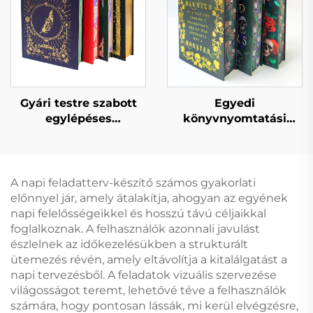
keménykötésű
nyomtatása
könyvkészlet
nyomtatás
Gyári testre szabott
Egyedi
egylépéses
könyvnyomtatási
könyvnyomtatási
szolgáltatások, teljes
szolgáltatások magas
színes ofszet
minőségű permetezett
keménykötésű
szélű könyvnyomtatás
könyvnyomtatás,
A napi feladatterv-készítő számos gyakorlati
aranyszélű
permetezett szélű
előnnyel jár, amely átalakítja, ahogyan az egyének
keménykötésű
regény könyv porvédő
napi felelősségeikkel és hosszú távú céljaikkal
fotóalbum
borítóval
foglalkoznak. A felhasználók azonnali javulást
észlelnek az időkezelésükben a strukturált
ütemezés révén, amely eltávolítja a kitalálgatást a
napi tervezésből. A feladatok vizuális szervezése
világosságot teremt, lehetővé téve a felhasználók
számára, hogy pontosan lássák, mi kerül elvégzésre,