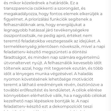
és mikor közelednek a határidők. Ez a
transzparencia csökkenti a szorongást, és
megakadályozza, hogy fontos elemek elkerüljék a
figyelmet. A priorizálási funkciók segítenek a
felhasználóknak arra, hogy energiájukat a
legnagyobb hatással járó tevékenységekre
összpontosítsák, ne pedig apró, értéket nem
teremtő feladatokba vesztegessék az idejüket. A
termelékenység jelentősen növekszik, mivel a napi
feladatterv-készítő megszünteti a döntési
fáradtságot, és minden nap számára egyértelmű
útvonaltervet nyújt. A felhasználók kevesebb időt
töltenek azzal, hogy mit tegyenek ezután, és több
időt a lényeges munka végzésével. A haladás
nyomon követésének lehetősége motivációt
teremt a látható eredmények révén, ösztönözve a
további erőfeszítést és lendületet. A célok elérése
könnyebben elérhetővé válik, ha a nagyobb célokat
kezelhető napi lépésekre bontják le. A napi
feladatterv-készítő ezt a dekompozíciót teszi