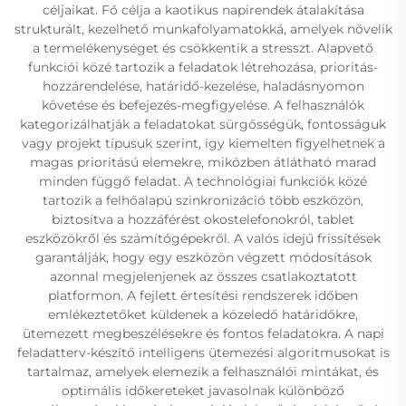
céljaikat. Fő célja a kaotikus napirendek átalakítása
strukturált, kezelhető munkafolyamatokká, amelyek növelik
a termelékenységet és csökkentik a stresszt. Alapvető
funkciói közé tartozik a feladatok létrehozása, prioritás-
hozzárendelése, határidő-kezelése, haladásnyomon
követése és befejezés-megfigyelése. A felhasználók
kategorizálhatják a feladatokat sürgősségük, fontosságuk
vagy projekt típusuk szerint, így kiemelten figyelhetnek a
magas prioritású elemekre, miközben átlátható marad
minden függő feladat. A technológiai funkciók közé
tartozik a felhőalapú szinkronizáció több eszközön,
biztosítva a hozzáférést okostelefonokról, tablet
eszközökről és számítógépekről. A valós idejű frissítések
garantálják, hogy egy eszközön végzett módosítások
azonnal megjelenjenek az összes csatlakoztatott
platformon. A fejlett értesítési rendszerek időben
emlékeztetőket küldenek a közeledő határidőkre,
ütemezett megbeszélésekre és fontos feladatokra. A napi
feladatterv-készítő intelligens ütemezési algoritmusokat is
tartalmaz, amelyek elemezik a felhasználói mintákat, és
optimális időkereteket javasolnak különböző