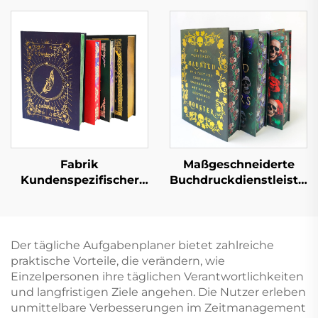
Buchdruck
Gute und
Kundenspezifischer
pädagogische Kinder-
Hardcover-Buch-Set-
Geschichtenbücher
Druck
Englische interaktive
Kinder-
Pappbilderbücher-
Druck
Fabrik
Maßgeschneiderte
Kundenspezifischer
Buchdruckdienstleistun
Full-Service-
Vollfarb-Offsetdruck,
Buchdruck
Hardcover-Buchdruck
Hochwertiger
mit lackierten Kanten,
Buchdruck mit
Romanbuch mit
Der tägliche Aufgabenplaner bietet zahlreiche
lackierten Kanten
Schutzumschlag
praktische Vorteile, die verändern, wie
Hardcover-Fotoalbum
Einzelpersonen ihre täglichen Verantwortlichkeiten
mit goldenen Kanten
und langfristigen Ziele angehen. Die Nutzer erleben
unmittelbare Verbesserungen im Zeitmanagement