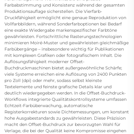
Farbabstimmung und Konsistenz während der gesamten
Produktionsauflage sicherstellen. Die Vierfarb-
Druckfähigkeit ermöglicht eine genaue Reproduktion von
Vollfarbbildern, während Sonderfarboptionen bei Bedarf
eine exakte Wiedergabe markenspezifischer Farbtöne
gewährleisten. Fortschrittliche Rasterungstechnologien
minimieren Moiré-Muster und gewährleisten gleichmäßige
Farbübergänge – insbesondere wichtig für Publikationen
mit komplexen Grafiken oder fotografischem Inhalt. Die
Auflösungsfähigkeit moderner Offset-
Buchdruckmaschinen bietet außergewöhnliche Schärfe;
viele Systeme erreichen eine Auflösung von 2400 Punkten
pro Zoll (dpi) oder mehr, sodass selbst kleinste
Textelemente und feinste grafische Details klar und
deutlich wiedergegeben werden. In die Offset-Buchdruck-
Workflows integrierte Qualitätskontrollsysteme umfassen
Echtzeit-Farbüberwachung, automatische
Registerkorrekturen sowie Dichtemessungen, um konstant
hohe Ausgabestandards zu gewährleisten. Diese Präzision
macht den Offset-Buchdruck zur bevorzugten Wahl für
Verlage, die bei der Qualität keine Kompromisse eingehen