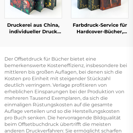
Druck
Druckerei aus China,
Farbdruck-Service für
individueller Druck
Hardcover-Bücher,
hochwertiger
Hardcover-Roman,
Hardcover-Bücher mit
individueller Druck
lackierten Kanten,
mit lackierten Kanten
umweltfreundlicher
Der Offsetdruck für Bücher bietet eine
Druck mit
bemerkenswerte Kosteneffizienz, insbesondere bei
Schutzumschlag
mittleren bis großen Auflagen, bei denen sich die
Kosten pro Einheit mit steigender Stückzahl
deutlich verringern. Verlage profitieren von
erheblichen Einsparungen bei der Produktion von
mehreren Tausend Exemplaren, da sich die
einmaligen Rüstungskosten auf die gesamte
Auflage verteilen und so die Herstellungskosten
pro Buch senken. Die hervorragende Bildqualität
beim Offsetbuchdruck übertrifft die meisten
anderen Druckverfahren: Sie ermöglicht scharfen