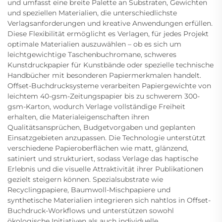
und umfasst eine breite Palette an Substraten, Gewichten
und speziellen Materialien, die unterschiedlichste
Verlagsanforderungen und kreative Anwendungen erfüllen.
Diese Flexibilität ermöglicht es Verlagen, für jedes Projekt
optimale Materialien auszuwählen – ob es sich um
leichtgewichtige Taschenbuchromane, schweres
Kunstdruckpapier für Kunstbände oder spezielle technische
Handbücher mit besonderen Papiermerkmalen handelt.
Offset-Buchdrucksysteme verarbeiten Papiergewichte von
leichtem 40-gsm-Zeitungspapier bis zu schwerem 300-
gsm-Karton, wodurch Verlage vollständige Freiheit
erhalten, die Materialeigenschaften ihren
Qualitätsansprüchen, Budgetvorgaben und geplanten
Einsatzgebieten anzupassen. Die Technologie unterstützt
verschiedene Papieroberflächen wie matt, glänzend,
satiniert und strukturiert, sodass Verlage das haptische
Erlebnis und die visuelle Attraktivität ihrer Publikationen
gezielt steigern können. Spezialsubstrate wie
Recyclingpapiere, Baumwoll-Mischpapiere und
synthetische Materialien integrieren sich nahtlos in Offset-
Buchdruck-Workflows und unterstützen sowohl
ökologische Initiativen als auch individuelle