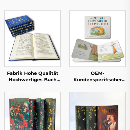
Fabrik Hohe Qualität
OEM-
Hochwertiges Buch
Kundenspezifischer
mit Lederprägung
Pappbilderbuch-Druck
Vollflächige
Gute und
Goldfolienprägung
pädagogische Kinder-
Hardcover-Buchdruck
Geschichtenbücher
Englische interaktive
Kinder-
Pappbilderbücher-