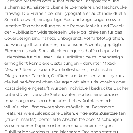
Pantone-Matches oder künstlerischer Farbpaletten und
sichern so Konsistenz über alle Exemplare und Nachdrucke
hinweg. Die Freiheit bei der Typografie erlaubt individuelle
Schriftauswahl, einzigartige Abstandsregelungen sowie
kreative Textbehandlungen, die Persönlichkeit und Zweck
der Publikation widerspiegeln. Die Möglichkeiten für das
Coverdesign sind nahezu unbegrenzt: Vollfarbfotografien,
aufwändige Illustrationen, metallische Akzente, geprägte
Elemente sowie Speziallackierungen schaffen haptische
Erlebnisse für die Leser. Die Flexibilität beim Innendesign
ermöglicht komplexe Gestaltungen – darunter Mixed-
Media-Präsentationen, Fotokollektionen, technische
Diagramme, Tabellen, Grafiken und künstlerische Layouts,
die bei herkömmlichen Verlagen oft als zu risikoreich oder
kostspielig eingestuft würden. Individuell bedruckte Bücher
unterstützen variable Seitenzahlen, sodass eine präzise
Inhaltsorganisation ohne künstliches Aufblähen oder
willkürliche Längenvorgaben möglich ist. Besondere
Features wie ausklappbare Seiten, eingelegte Zusatzseiten
(„tip-in inserts“), perforierte Abschnitte oder Mischungen
verschiedener Papiersorten innerhalb einer einzigen
Publikation werden zu realisierbaren Optionen statt zu