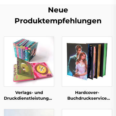
Neue
Produktempfehlungen
Verlags- und
Hardcover-
Druckdienstleistungen
Buchdruckservice
Kinder Baby
Selbstverlag
Schlafgeschichten
Maßgeschneidertes
Pappbilderbücher
Liebesroman-