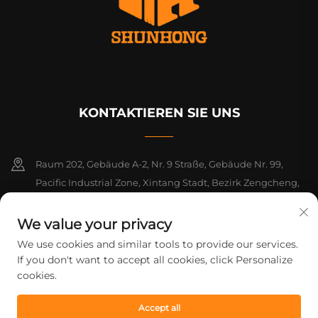
KONTAKTIEREN SIE UNS
Raum 202, Gebäude A-2, Nr. 9 Straße, Gebäude Nr. 99,
Pacific Industrial Zone, Xintang Stadt, Bezirk Zengcheng,
Guangzhou, Guangdong, China
We value your privacy
+86-18925142858
We use cookies and similar tools to provide our services.
If you don't want to accept all cookies, click Personalize
[email protected]
cookies.
Accept all
Urheberrecht © 2026 Guangzhou Shunhong Printing Co., Ltd. Alle