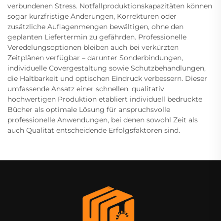
verbundenen Stress. Notfallproduktionskapazitäten können
sogar kurzfristige Änderungen, Korrekturen oder
zusätzliche Auflagenmengen bewältigen, ohne den
geplanten Liefertermin zu gefährden. Professionelle
Veredelungsoptionen bleiben auch bei verkürzten
Zeitplänen verfügbar – darunter Sonderbindungen,
individuelle Covergestaltung sowie Schutzbehandlungen,
die Haltbarkeit und optischen Eindruck verbessern. Dieser
umfassende Ansatz einer schnellen, qualitativ
hochwertigen Produktion etabliert individuell bedruckte
Bücher als optimale Lösung für anspruchsvolle
professionelle Anwendungen, bei denen sowohl Zeit als
auch Qualität entscheidende Erfolgsfaktoren sind.