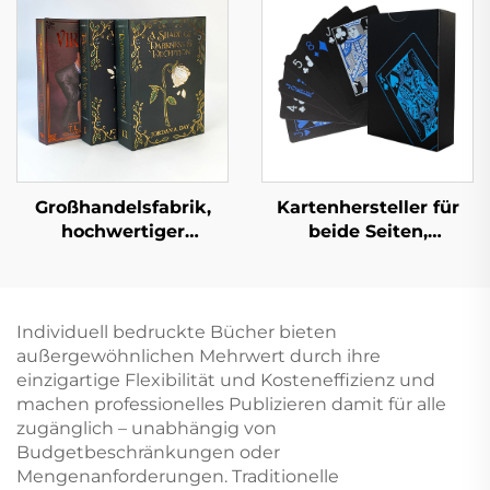
Kindergarten Bildung
Buchdruck mit
Hardcover Bücher
lackierten Kanten
Großhandelsfabrik,
Kartenhersteller für
hochwertiger
beide Seiten,
Buchdruckservice,
Lieferanten für
Hardcover-Buchdruck,
Kartenspiele,
feste Einbandbücher,
Spielkarten,
Großauflagen, Druck
individueller Druck
Individuell bedruckte Bücher bieten
mit lackierten Kanten
und
außergewöhnlichen Mehrwert durch ihre
Verpackungsdruck für
einzigartige Flexibilität und Kosteneffizienz und
Erwachsene und
machen professionelles Publizieren damit für alle
Paare
zugänglich – unabhängig von
Budgetbeschränkungen oder
Mengenanforderungen. Traditionelle