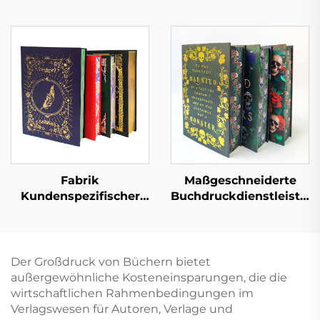
Fabrik
Maßgeschneiderte
Kundenspezifischer
Buchdruckdienstleistun
Full-Service-
Vollfarb-Offsetdruck,
Buchdruck
Hardcover-Buchdruck
Hochwertiger
mit lackierten Kanten,
Buchdruck mit
Romanbuch mit
Der Großdruck von Büchern bietet
lackierten Kanten
Schutzumschlag
außergewöhnliche Kosteneinsparungen, die die
Hardcover-Fotoalbum
wirtschaftlichen Rahmenbedingungen im
mit goldenen Kanten
Verlagswesen für Autoren, Verlage und