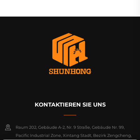
KONTAKTIEREN SIE UNS
Raum 202, Gebäude A-2, Nr. 9 Straße, Gebäude Nr. 99,
Pacific Industrial Zone, Xintang Stadt, Bezirk Zengcheng,