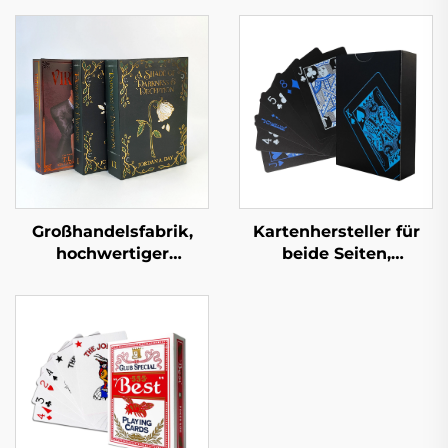
Großhandelsfabrik,
Kartenhersteller für
hochwertiger
beide Seiten,
Buchdruckservice,
Lieferanten für
Hardcover-Buchdruck,
Kartenspiele,
feste Einbandbücher,
Spielkarten,
Großauflagen, Druck
individueller Druck
mit lackierten Kanten
und
Verpackungsdruck für
Erwachsene und
Paare