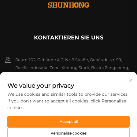
KONTAKTIEREN SIE UNS
Raum 202, Gebäude A-2, Nr. 9 Straße, Gebäude Nr. 99,
Pacific Industrial Zone, Xintang Stadt, Bezirk Zengcheng,
Guangzhou, Guangdong, China
We value your privacy
+86-18925142858
We use cookies and similar tools to provide our services.
If you don't want to accept all cookies, click Personalize
[email protected]
cookies.
Accept all
Urheberrecht © 2026 Guangzhou Shunhong Printing Co., Ltd. Alle
Rechte vorbehalten.
Datenschutzrichtlinie
Personalize cookies