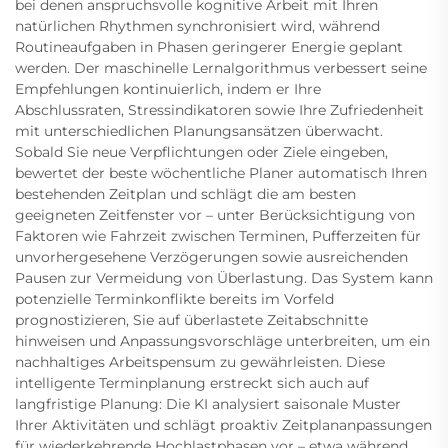
bei denen anspruchsvolle kognitive Arbeit mit Ihren
natürlichen Rhythmen synchronisiert wird, während
Routineaufgaben in Phasen geringerer Energie geplant
werden. Der maschinelle Lernalgorithmus verbessert seine
Empfehlungen kontinuierlich, indem er Ihre
Abschlussraten, Stressindikatoren sowie Ihre Zufriedenheit
mit unterschiedlichen Planungsansätzen überwacht.
Sobald Sie neue Verpflichtungen oder Ziele eingeben,
bewertet der beste wöchentliche Planer automatisch Ihren
bestehenden Zeitplan und schlägt die am besten
geeigneten Zeitfenster vor – unter Berücksichtigung von
Faktoren wie Fahrzeit zwischen Terminen, Pufferzeiten für
unvorhergesehene Verzögerungen sowie ausreichenden
Pausen zur Vermeidung von Überlastung. Das System kann
potenzielle Terminkonflikte bereits im Vorfeld
prognostizieren, Sie auf überlastete Zeitabschnitte
hinweisen und Anpassungsvorschläge unterbreiten, um ein
nachhaltiges Arbeitspensum zu gewährleisten. Diese
intelligente Terminplanung erstreckt sich auch auf
langfristige Planung: Die KI analysiert saisonale Muster
Ihrer Aktivitäten und schlägt proaktiv Zeitplananpassungen
für wiederkehrende Hochlastphasen vor – etwa während