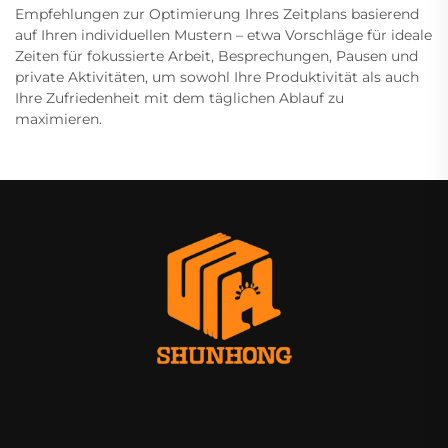
Empfehlungen zur Optimierung Ihres Zeitplans basierend
auf Ihren individuellen Mustern – etwa Vorschläge für ideale
Zeiten für fokussierte Arbeit, Besprechungen, Pausen und
private Aktivitäten, um sowohl Ihre Produktivität als auch
Ihre Zufriedenheit mit dem täglichen Ablauf zu
maximieren.