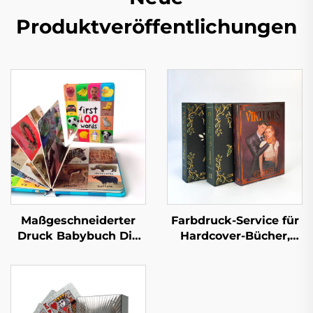
Produktveröffentlichungen
Maßgeschneiderter
Farbdruck-Service für
Druck Babybuch Die
Hardcover-Bücher,
ersten 100 Tiere
Hardcover-Roman,
Wörter Lern-
individueller Druck
Pappbilderbuch mit
mit lackierten Kanten
Hartdeckel