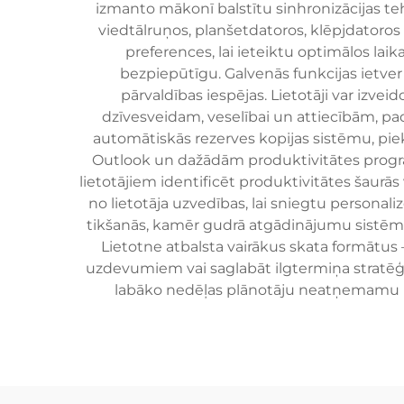
izmanto mākonī balstītu sinhronizācijas tehn
viedtālruņos, planšetdatoros, klēpjdatoros
preferences, lai ieteiktu optimālos la
bezpiepūtīgu. Galvenās funkcijas ietve
pārvaldības iespējas. Lietotāji var iz
dzīvesveidam, veselībai un attiecībām, pad
automātiskās rezerves kopijas sistēmu, pie
Outlook un dažādām produktivitātes program
lietotājiem identificēt produktivitātes šaurās
no lietotāja uzvedības, lai sniegtu personali
tikšanās, kamēr gudrā atgādinājumu sistēma 
Lietotne atbalsta vairākus skata formātus 
uzdevumiem vai saglabāt ilgtermiņa stratēģ
labāko nedēļas plānotāju neatņemamu rī