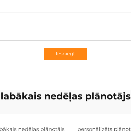
Iesniegt
labākais nedēļas plānotājs
abākais nedēļas plānotājs
personālizēts plānot