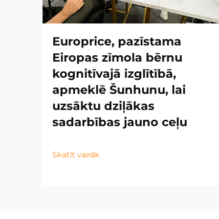
Europrice, pazīstama
Eiropas zīmola bērnu
kognitīvajā izglītībā,
apmeklē Šunhunu, lai
uzsāktu dziļākas
sadarbības jauno ceļu
Skatīt vairāk