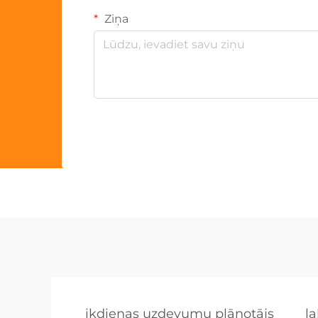
Ziņa
ikdienas uzdevumu plānotājs
l