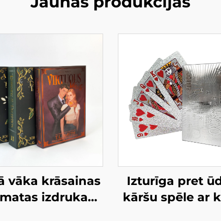
Jaunas produkcijas
ā vāka krāsainas
Izturīga pret ū
matas izdrukas
kāršu spēle ar k
alpojums, cietā
priekšpuses 