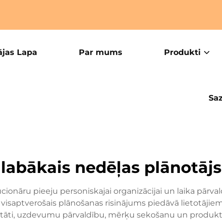
jas Lapa
Par mums
Produkti
Saz
labākais nedēļas plānotājs
cionāru pieeju personiskajai organizācijai un laika pārval
is visaptverošais plānošanas risinājums piedāvā lietotāji
itāti, uzdevumu pārvaldību, mērķu sekošanu un produktivi