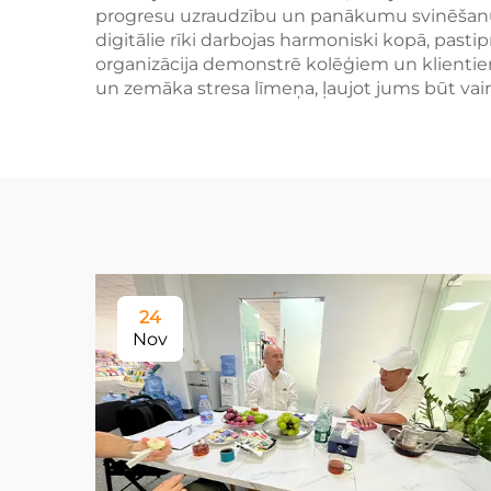
progresu uzraudzību un panākumu svinēšanu, 
digitālie rīki darbojas harmoniski kopā, pastipr
organizācija demonstrē kolēģiem un klientie
un zemāka stresa līmeņa, ļaujot jums būt vairā
24
Nov