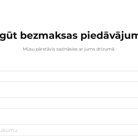
egūt bezmaksas piedāvāju
Mūsu pārstāvis sazināsies ar jums drīzumā.