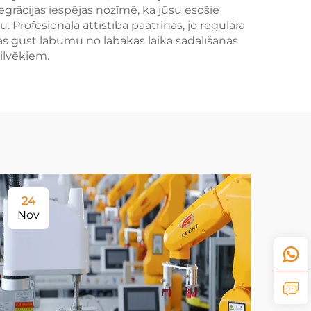
rācijas iespējas nozīmē, ka jūsu esošie
u. Profesionālā attīstība paātrinās, jo regulāra
s gūst labumu no labākas laika sadalīšanas
cilvēkiem.
24
Nov