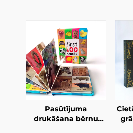
Pasūtījuma
Ciet
drukāšana bērnu
grā
grāmatai „Pirmie 100
pak