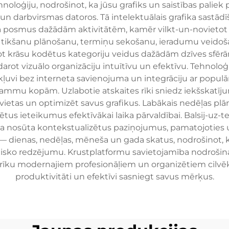
oloģiju, nodrošinot, ka jūsu grafiks un saistības paliek 
 un darbvirsmas datoros. Tā intelektuālais grafika sastā
ika posmus dažādām aktivitātēm, kamēr vilkt-un-novietot 
r tikšanu plānošanu, termiņu sekošanu, ieradumu veido
veidot krāsu kodētus kategoriju veidus dažādām dzīves s
arot vizuālo organizāciju intuītīvu un efektīvu. Tehnoloģi
kļuvi bez interneta savienojuma un integrāciju ar popu
mu kopām. Uzlabotie atskaites rīki sniedz iekšskatījum
 vietas un optimizēt savus grafikus. Labākais nedēļas plā
zētus ieteikumus efektīvākai laika pārvaldībai. Balsij-uz-
nosūta kontekstualizētus paziņojumus, pamatojoties uz a
— dienas, nedēļas, mēneša un gada skatus, nodrošinot, k
isko redzējumu. Krustplatformu savietojamība nodrošina
ku modernajiem profesionāļiem un organizētiem cilvēkie
produktivitāti un efektīvi sasniegt savus mērķus.