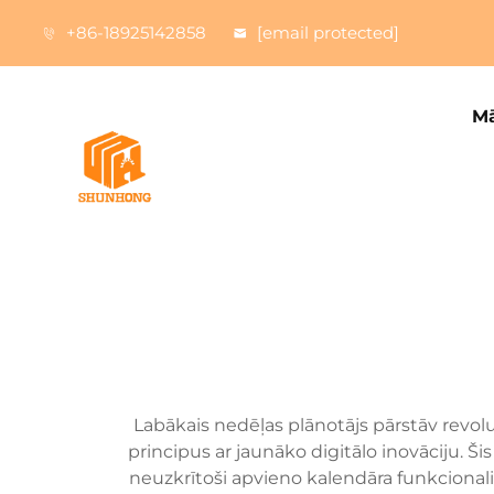
+86-18925142858
[email protected]
Mā
Labākais nedēļas plānotājs pārstāv revolu
principus ar jaunāko digitālo inovāciju. Š
neuzkrītoši apvieno kalendāra funkcional