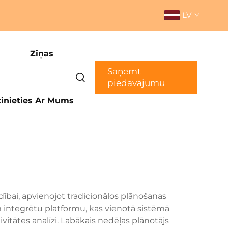
LV
Ziņas
Saņemt
piedāvājumu
inieties Ar Mums
dībai, apvienojot tradicionālos plānošanas
em integrētu platformu, kas vienotā sistēmā
tātes analīzi. Labākais nedēļas plānotājs