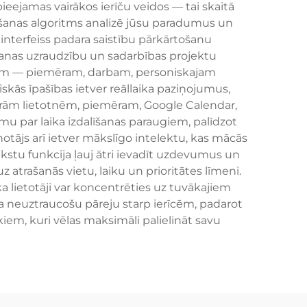
pieejamas vairākos ierīču veidos — tai skaitā
dīšanas algoritms analizē jūsu paradumus un
interfeiss padara saistību pārkārtošanu
šanas uzraudzību un sadarbības projektu
fērām — piemēram, darbam, personiskajam
skās īpašības ietver reāllaika paziņojumus,
lārām lietotnēm, piemēram, Google Calendar,
u par laika izdalīšanas paraugiem, palīdzot
notājs arī ietver mākslīgo intelektu, kas mācās
tekstu funkcija ļauj ātri ievadīt uzdevumus un
trašanās vietu, laiku un prioritātes līmeni.
a lietotāji var koncentrēties uz tuvākajiem
 neuztraucošu pāreju starp ierīcēm, padarot
m, kuri vēlas maksimāli palielināt savu