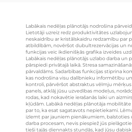
dzīvnieku vārdi”,
v
izglītojoša cietā vāka
dēļa grāmata
a
Labākais nedēļas plānotājs nodrošina pārveid
Lietotāji uzreiz redz produktivitātes uzlaboj
m
neskaidrību ar kristālskaidru redzamību par 
atbildībām, novēršot dubultrezervācijas un n
funkcijas veic ikdienišķās grafika izveides u
Labākais nedēļas plānotājs uzlabo darba un pr
pārspiedi privātajā laikā. Stresa samazināšanā
pārvaldāms. Sadarbības funkcijas stiprina ko
kas nodrošina visu dalībnieku informētību u
kontroli, pārvēršot abstraktus vēlmju mērķus
panels, atklāj jūsu uzvedības modeļus, norād
rodas, kad nokavētie ierašanās laiki un aizmir
kļūdām. Labākā nedēļas plānotāja mobilitāte n
par to, ka esat sagatavots nepietiekami. Lēm
izlemt par jauniem pienākumiem, balstoties u
darba procesam, nevis piespiež jūs pielāgotie
tieši tajās diennakts stundās, kad jūsu dabis