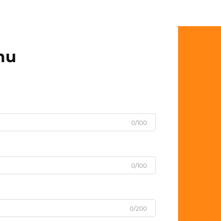
mu
0/100
0/100
0/200