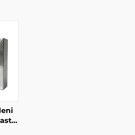
deni
asti,
un