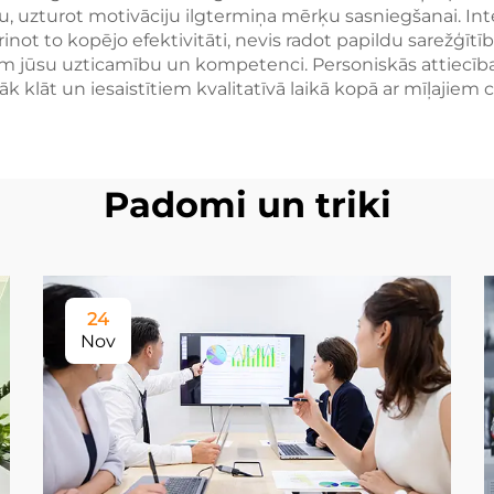
uzturot motivāciju ilgtermiņa mērķu sasniegšanai. Integ
inot to kopējo efektivitāti, nevis radot papildu sarežģītīb
m jūsu uzticamību un kompetenci. Personiskās attiecība
k klāt un iesaistītiem kvalitatīvā laikā kopā ar mīļajiem 
Padomi un triki
24
Nov