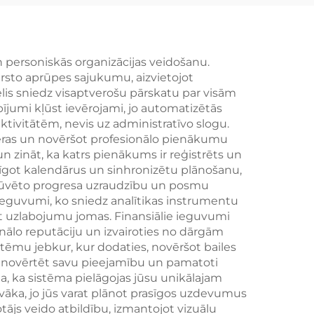
uka,
PVC
āgots
 personiskās organizācijas veidošanu.
irsto aprūpes sajukumu, aizvietojot
u
lis sniedz visaptverošu pārskatu par visām
ījumi kļūst ievērojami, jo automatizētās
ktivitātēm, nevis uz administratīvo slogu.
sfēras un novēršot profesionālo pienākumu
un zināt, ka katrs pienākums ir reģistrēts un
pīgot kalendārus un sinhronizētu plānošanu,
ebūvēto progresa uzraudzību un posmu
 ieguvumi, ko sniedz analītikas instrumentu
ot uzlabojumu jomas. Finansiālie ieguvumi
ionālo reputāciju un izvairoties no dārgām
stēmu jebkur, kur dodaties, novēršot bailes
iz novērtēt savu pieejamību un pamatoti
a, ka sistēma pielāgojas jūsu unikālajam
īvāka, jo jūs varat plānot prasīgos uzdevumus
tājs veido atbildību, izmantojot vizuālu