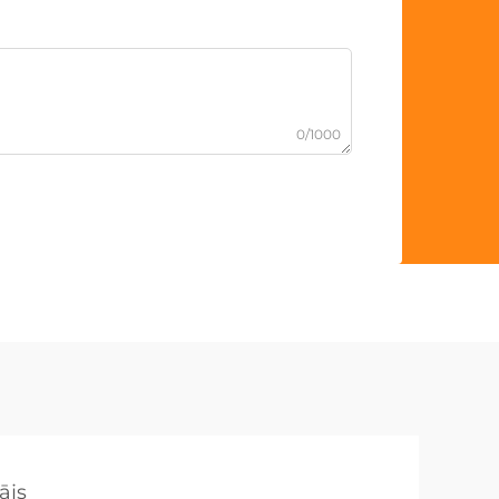
0/1000
ājs