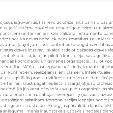
āka romāns ar
aizmugures dr
individuāli
zelta papīrs, 
psmidzinātām
plastmasa, piel
ojošus ieguvumus, kas revolucionizē laika pārvaldības un
umus, jo šī sistēma novērš neuzraudzīgo piezīmju un aizm
alām, grāmatu
pokera kārš
prioritātēm un termiņiem. Centralizētā instrumentu pane
izdruka
komplekts
odrošinot, ka nekas nepaliek bez uzmanības. Laika ietaup
zdevumus, ļaujot jums koncentrēties uz augstas vērtības a
ivātās dzīves līdzsvaru, skaidri atdalot dažādas dzīves 
s notiek dabiski, kad jūs pilnībā kontrolējat savu grafiku 
mandas koordināciju un ģimenes organizāciju, ļaujot ko
n vienotību. Mērķu sasniegšana paātrinās, izmantojot i
 par konkrētiem, realizējamajiem plāniem. Intelektuālie
ot uz augstākās produktivitātes stundām un identificēj
stie termiņi kļūst pagātnes lieta, aizsargājot jūsu profes
ozīmē, ka jūs varat pārvadāt savu pilnu organizācijas si
umu pieņemšana uzlabojas ievērojami, jo jūs varat uzre
z esošajām saistībām. Personalizācijas iespējas nodrošin
s stingriem struktūrām. Enerģijas pārvaldība kļūst efekt
kā snieguma līmenis ir augstākais. Labākais nedēļas plāno