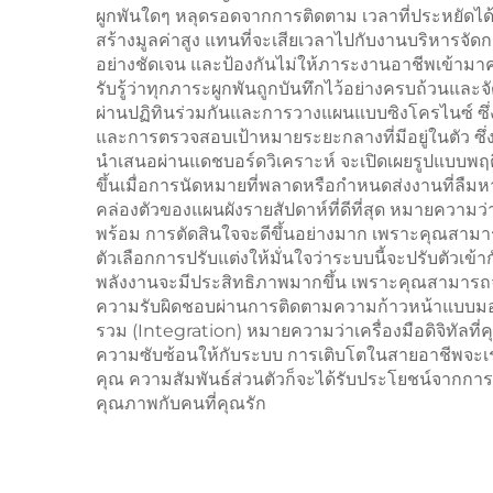
ผูกพันใดๆ หลุดรอดจากการติดตาม เวลาที่ประหยัดได้จ
สร้างมูลค่าสูง แทนที่จะเสียเวลาไปกับงานบริหารจัดการ
อย่างชัดเจน และป้องกันไม่ให้ภาระงานอาชีพเข้ามา
รับรู้ว่าทุกภาระผูกพันถูกบันทึกไว้อย่างครบถ้วนแ
ผ่านปฏิทินร่วมกันและการวางแผนแบบซิงโครไนซ์ ซึ่
และการตรวจสอบเป้าหมายระยะกลางที่มีอยู่ในตัว ซึ่
นำเสนอผ่านแดชบอร์ดวิเคราะห์ จะเปิดเผยรูปแบบพฤติ
ขึ้นเมื่อการนัดหมายที่พลาดหรือกำหนดส่งงานที่ลืมหาย
คล่องตัวของแผนผังรายสัปดาห์ที่ดีที่สุด หมายความว
พร้อม การตัดสินใจจะดีขึ้นอย่างมาก เพราะคุณสามารถ
ตัวเลือกการปรับแต่งให้มั่นใจว่าระบบนี้จะปรับตัวเ
พลังงานจะมีประสิทธิภาพมากขึ้น เพราะคุณสามารถจัด
ความรับผิดชอบผ่านการติดตามความก้าวหน้าแบบมอ
รวม (Integration) หมายความว่าเครื่องมือดิจิทัลที่
ความซับซ้อนให้กับระบบ การเติบโตในสายอาชีพจะเร่
คุณ ความสัมพันธ์ส่วนตัวก็จะได้รับประโยชน์จากการ
คุณภาพกับคนที่คุณรัก