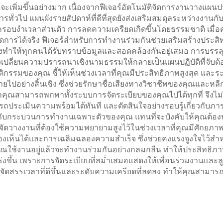
ะเพิ่มขึ้นอย่างมาก เนื่องจากฟีเจอร์อัตโนมัติจัดการงานวางแผนปร
ทั่วไป แผนผังรายสัปดาห์ที่ดีที่สุดยังส่งเสริมสมดุลระหว่างงานกับ
ครอบงำเวลาส่วนตัว การลดความเครียดเกิดขึ้นโดยธรรมชาติ เมื่อ
ละจัดการได้จริง ฟีเจอร์สำหรับการทำงานร่วมกันช่วยเสริมสร้างป
งทำให้ทุกคนได้รับทราบข้อมูลและสอดคล้องกันอยู่เสมอ การบรรลุ
งเปลี่ยนความปรารถนาเชิงนามธรรมให้กลายเป็นแผนปฏิบัติที่จับต้อ
กรรมของคุณ ชี้ให้เห็นช่วงเวลาที่คุณมีประสิทธิภาพสูงสุด และร
ไปอย่างสิ้นเชิง ซึ่งช่วยรักษาชื่อเสียงทางวิชาชีพของคุณและหลีกเ
่าคุณสามารถพกพาทั้งระบบการจัดระเบียบของคุณไปได้ทุกที่ จึงไม่ต
ประเมินความพร้อมได้ทันที และตัดสินใจอย่างรอบรู้เกี่ยวกับภาระ
ข้ากับกระบวนการทำงานเฉพาะตัวของคุณ แทนที่จะบังคับให้คุณต้องป
วางงานที่ต้องใช้ความพยายามสูงไว้ในช่วงเวลาที่คุณมีศักยภาพสูง
งเห็นได้และการเฉลิมฉลองความสำเร็จ ซึ่งช่วยคงแรงจูงใจไว้
คุณใช้งานอยู่แล้วจะทำงานร่วมกันอย่างกลมกลืน ทำให้ประสิทธิภาพโด
งขึ้น เพราะการจัดระเบียบที่สม่ำเสมอแสดงให้เพื่อนร่วมงานและ
จัดสรรเวลาที่ดีขึ้นและระดับความเครียดที่ลดลง ทำให้คุณสามารถม