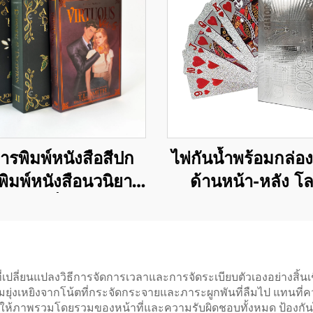
ารพิมพ์หนังสือสีปก
ไพ่กันน้ำพร้อมกล่อง
พิมพ์หนังสือนวนิยาย
ด้านหน้า-หลัง โล
็งตามสั่ง ขอบฉีดสี
กระดาษสีทอง ไพ่พล
พีวีซี ไพ่โป๊กเกอร์
เปลี่ยนแปลงวิธีการจัดการเวลาและการจัดระเบียบตัวเองอย่างสิ้นเชิง 
ุ่งเหยิงจากโน้ตที่กระจัดกระจายและภาระผูกพันที่ลืมไป แทนที่
ภาพรวมโดยรวมของหน้าที่และความรับผิดชอบทั้งหมด ป้องกันไม่