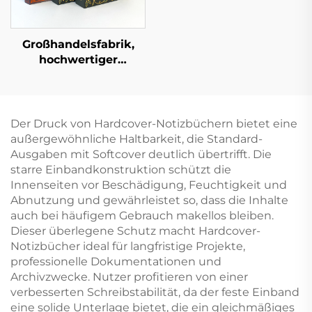
Großhandelsfabrik,
hochwertiger
Buchdruckservice,
Hardcover-Buchdruck,
feste Einbandbücher,
Großauflagen, Druck
Der Druck von Hardcover-Notizbüchern bietet eine
mit lackierten Kanten
außergewöhnliche Haltbarkeit, die Standard-
Ausgaben mit Softcover deutlich übertrifft. Die
starre Einbandkonstruktion schützt die
Innenseiten vor Beschädigung, Feuchtigkeit und
Abnutzung und gewährleistet so, dass die Inhalte
auch bei häufigem Gebrauch makellos bleiben.
Dieser überlegene Schutz macht Hardcover-
Notizbücher ideal für langfristige Projekte,
professionelle Dokumentationen und
Archivzwecke. Nutzer profitieren von einer
verbesserten Schreibstabilität, da der feste Einband
eine solide Unterlage bietet, die ein gleichmäßiges