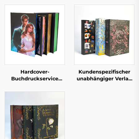
Hardcover-
Kundenspezifischer
Buchdruckservice
unabhängiger Verlag
Selbstverlag
Druckservice für
Maßgeschneidertes
romantische
Liebesroman-
Belletristik-Romane
Buchdruck mit
mit lackierten Kanten
lackierten Kanten
Hardcover-Buch mit
Schutzumschlag