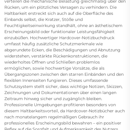
verteilen die mechanische Belastung gleichmäßig über den
Rücken, um ein plötzliches Versagen zu verhindern. Die
Haltbarkeit erstreckt sich auch auf die Oberfläche des
Einbands selbst, die Kratzer, Stöße und
Feuchtigkeitseinwirkung standhält, ohne an ästhetischem
Erscheinungsbild oder funktionaler Leistungsfähigkeit
einzubüßen. Hochwertiger Hardcover-Notizbuchdruck
umfasst häufig zusätzliche Schutzmerkmale wie
abgerundete Ecken, die Beschädigungen und Abnutzung
widerstehen, verstärkte Rückenkonstruktionen, die
wiederholtes Öffnen und Schließen problemlos
ermöglichen, sowie hochwertige Vorsätze, die als
Übergangszonen zwischen den starren Einbänden und den
flexiblen Innenseiten fungieren. Dieses umfassende
Schutzsystem stellt sicher, dass wichtige Notizen, Skizzen,
Zeichnungen und Dokumentationen über einen langen
Zeitraum hinweg sicher und zugänglich bleiben.
Professionelle Umgebungen profitieren besonders von
diesem Haltbarkeitsvorteil, da Hardcover-Notizbücher auch
nach monatelangem regelmäßigen Gebrauch ihr
professionelles Erscheinungsbild bewahren – ein positiver
Reflex auf die Sorgfalt und Aufmerksamkeit des Nutzers