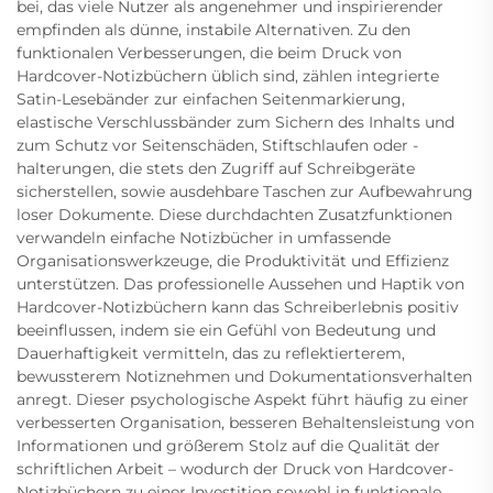
bei, das viele Nutzer als angenehmer und inspirierender
empfinden als dünne, instabile Alternativen. Zu den
funktionalen Verbesserungen, die beim Druck von
Hardcover-Notizbüchern üblich sind, zählen integrierte
Satin-Lesebänder zur einfachen Seitenmarkierung,
elastische Verschlussbänder zum Sichern des Inhalts und
zum Schutz vor Seitenschäden, Stiftschlaufen oder -
halterungen, die stets den Zugriff auf Schreibgeräte
sicherstellen, sowie ausdehbare Taschen zur Aufbewahrung
loser Dokumente. Diese durchdachten Zusatzfunktionen
verwandeln einfache Notizbücher in umfassende
Organisationswerkzeuge, die Produktivität und Effizienz
unterstützen. Das professionelle Aussehen und Haptik von
Hardcover-Notizbüchern kann das Schreiberlebnis positiv
beeinflussen, indem sie ein Gefühl von Bedeutung und
Dauerhaftigkeit vermitteln, das zu reflektierterem,
bewussterem Notiznehmen und Dokumentationsverhalten
anregt. Dieser psychologische Aspekt führt häufig zu einer
verbesserten Organisation, besseren Behaltensleistung von
Informationen und größerem Stolz auf die Qualität der
schriftlichen Arbeit – wodurch der Druck von Hardcover-
Notizbüchern zu einer Investition sowohl in funktionale