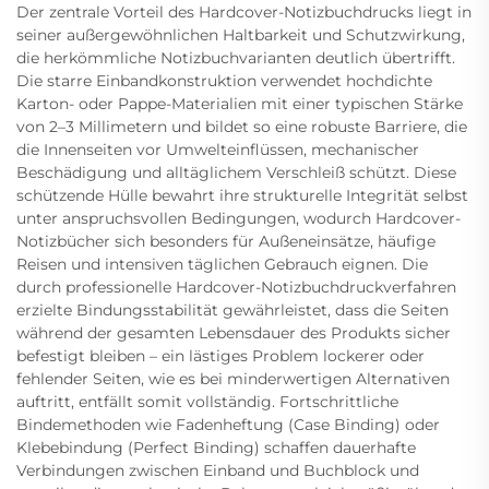
Der zentrale Vorteil des Hardcover-Notizbuchdrucks liegt in
seiner außergewöhnlichen Haltbarkeit und Schutzwirkung,
die herkömmliche Notizbuchvarianten deutlich übertrifft.
Die starre Einbandkonstruktion verwendet hochdichte
Karton- oder Pappe-Materialien mit einer typischen Stärke
von 2–3 Millimetern und bildet so eine robuste Barriere, die
die Innenseiten vor Umwelteinflüssen, mechanischer
Beschädigung und alltäglichem Verschleiß schützt. Diese
schützende Hülle bewahrt ihre strukturelle Integrität selbst
unter anspruchsvollen Bedingungen, wodurch Hardcover-
Notizbücher sich besonders für Außeneinsätze, häufige
Reisen und intensiven täglichen Gebrauch eignen. Die
durch professionelle Hardcover-Notizbuchdruckverfahren
erzielte Bindungsstabilität gewährleistet, dass die Seiten
während der gesamten Lebensdauer des Produkts sicher
befestigt bleiben – ein lästiges Problem lockerer oder
fehlender Seiten, wie es bei minderwertigen Alternativen
auftritt, entfällt somit vollständig. Fortschrittliche
Bindemethoden wie Fadenheftung (Case Binding) oder
Klebebindung (Perfect Binding) schaffen dauerhafte
Verbindungen zwischen Einband und Buchblock und