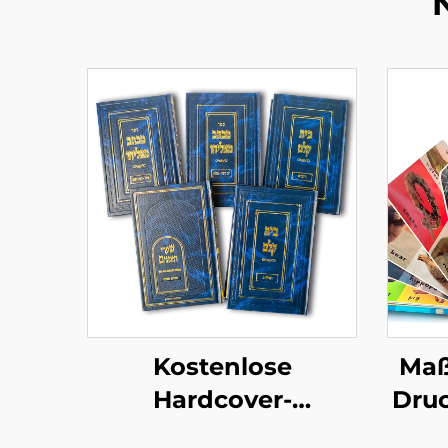
Kostenlose
Maß
Hardcover-
Dru
Buchmuster Schnelle
e