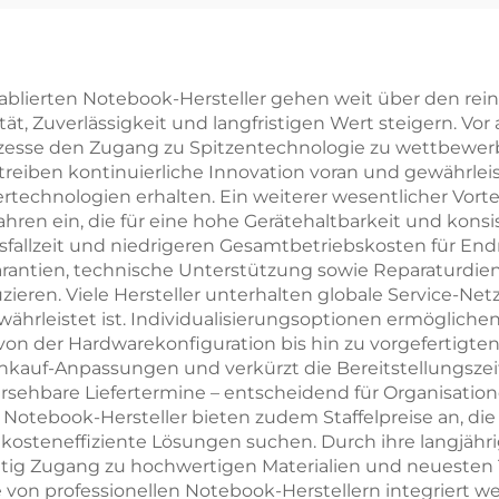
Wörter Lern-
Maßgeschneide
pbilderbuch mit
Liebesroman
Hartdeckel
Buchdruck m
etablierten Notebook-Hersteller gehen weit über den r
t, Zuverlässigkeit und langfristigen Wert steigern. Vor
lackierten Kan
ozesse den Zugang zu Spitzentechnologie zu wettbewer
reiben kontinuierliche Innovation voran und gewährlei
rtechnologien erhalten. Ein weiterer wesentlicher Vorte
hren ein, die für eine hohe Gerätehaltbarkeit und konsi
sfallzeit und niedrigeren Gesamtbetriebskosten für End
antien, technische Unterstützung sowie Reparaturdiens
ren. Viele Hersteller unterhalten globale Service-Net
hrleistet ist. Individualisierungsoptionen ermögliche
on der Hardwarekonfiguration bis hin zu vorgefertigten 
auf-Anpassungen und verkürzt die Bereitstellungszeit. 
rsehbare Liefertermine – entscheidend für Organisation
. Notebook-Hersteller bieten zudem Staffelpreise an, 
teneffiziente Lösungen suchen. Durch ihre langjähr
itig Zugang zu hochwertigen Materialien und neuesten 
e von professionellen Notebook-Herstellern integriert 