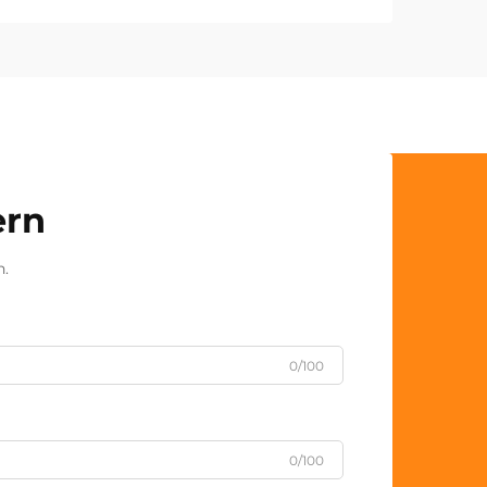
ern
n.
0/100
0/100