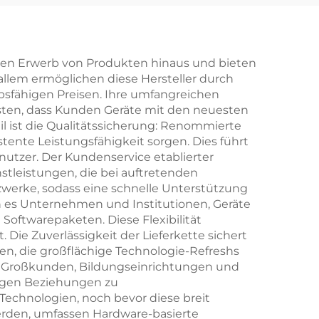
rtes
beidseitiger Druck,
-
Logo, Goldpapier,
it
PVC-Kunststoff,
einen Erwerb von Produkten hinaus und bieten
 allem ermöglichen diese Hersteller durch
ten
benutzerdefinierte
bsfähigen Preisen. Ihre umfangreichen
Pokerspielkarte
sten, dass Kunden Geräte mit den neuesten
il ist die Qualitätssicherung: Renommierte
stente Leistungsfähigkeit sorgen. Dies führt
nutzer. Der Kundenservice etablierter
tleistungen, die bei auftretenden
zwerke, sodass eine schnelle Unterstützung
n es Unternehmen und Institutionen, Geräte
Softwarepaketen. Diese Flexibilität
Die Zuverlässigkeit der Lieferkette sichert
en, die großflächige Technologie-Refreshs
die Großkunden, Bildungseinrichtungen und
igen Beziehungen zu
Technologien, noch bevor diese breit
werden, umfassen Hardware-basierte