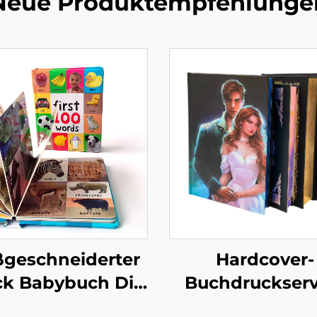
Neue Produktempfehlunge
geschneiderter
Hardcover-
ck Babybuch Die
Buchdruckserv
rsten 100 Tiere
Selbstverla