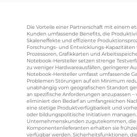
Lieferzeit
Großserien-
Pap
Buchdruck
Die Vorteile einer Partnerschaft mit einem 
Kunden umfassende Benefits, die Produktivitä
Kundenspezifischer
Skaleneffekte und effiziente Produktionspr
Hardcover-Buch-Set-
Forschungs- und Entwicklungs-Kapazitäten t
Prozessoren, Grafikkarten und Arbeitsspeiche
Druck
Notebook-Hersteller setzen strenge Testverfa
zu weniger Hardwareausfällen, geringerer Au
Notebook-Hersteller umfasst umfassende Gar
Problemen Störungen auf ein Minimum reduzie
unabhängig vom geografischen Standort gewä
an spezifische Anforderungen anzupassen – v
eliminiert den Bedarf an umfangreichen Nachk
eine stetige Produktverfügbarkeit und vorhe
oder bildungspolitische Initiativen managen
Unternehmenskunden zugutekommen, die kos
Komponentenlieferanten erhalten sie frühze
verfügbar werden. Sicherheitsfunktionen, di