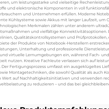
en, um leistungsstarke und vielseitige Rechenleistunge
toffe und elektronische Komponenten in voll funktions
rbrauchern und Unternehmen erfüllen. Moderne Noteboo
iente Kühlsysteme sowie Akkus mit langer Laufzeit, um Ge
technologischen Merkmalen zählen unter anderem ultra
itsmaßnahmen und vielfältige Konnektivitätsoptionen.
inien, Qualitätskontrollsystemen und Prüfprotokollen, di
ebiete der Produkte von Notebook-Herstellern erstrecke
istungen, Unterhaltung und professionelle Dienstleistu
und virtuelle Lernumgebungen ein, während Fach- und F
nutzen. Kreative Fachleute verlassen sich auf leistu
on. Der Fertigungsprozess umfasst ein ausgeklügeltes L
owie Montagetechniken, die sowohl Qualität als auch K
ert auf Nachhaltigkeitsinitiativen und verwenden recy
tbelastung zu reduzieren – und das bei gleichbleiben