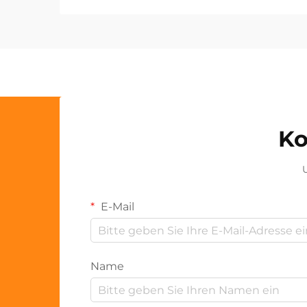
Ko
U
E-Mail
Name