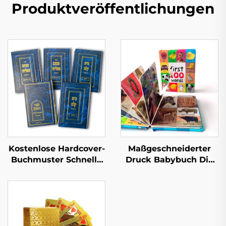
Produktveröffentlichungen
Kostenlose Hardcover-
Maßgeschneiderter
Buchmuster Schnelle
Druck Babybuch Die
Lieferzeit Großserien-
ersten 100 Tiere
Buchdruck
Wörter Lern-
Kundenspezifischer
Pappbilderbuch mit
Hardcover-Buch-Set-
Hartdeckel
Druck