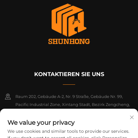
KONTAKTIEREN SIE UNS
Raum 202, Gebäude A-2, Nr. 9 Straße, Gebäude Nr. 99,
Pacific Industrial Zone, Xintang Stadt, Bezirk Zengcheng,
Guangzhou, Guangdong, China
We value your privacy
+86-18925142858
We use cookies and similar tools to provide our services.