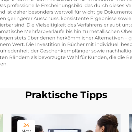
 professionelle Erscheinungsbild, das durch dieses Verf
 ist daher besonders wertvoll für wichtige Dokumente
en geringerer Ausschuss, konsistente Ergebnisse sowie d
bar sind. Die Vielseitigkeit des Verfahrens erlaubt un
tische Mehrfarbverläufe bis hin zu metallischen Ober
iegen stets über denen herkömmlicher Alternativen – g
em Wert. Die Investition in Bücher mit individuell bes
riedenheit der Geschenkempfänger sowie nachhaltiger
ühten Rändern als bevorzugte Wahl für Kunden, die die 
en.
Praktische Tipps
24
Nov