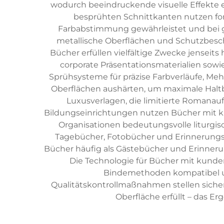
wodurch beeindruckende visuelle Effekte e
besprühten Schnittkanten nutzen for
Farbabstimmung gewährleistet und bei g
metallische Oberflächen und Schutzbesch
Bücher erfüllen vielfältige Zwecke jensei
corporate Präsentationsmaterialien sow
Sprühsysteme für präzise Farbverläufe, Me
Oberflächen aushärten, um maximale Haltb
Luxusverlagen, die limitierte Romanauf
Bildungseinrichtungen nutzen Bücher mit 
Organisationen bedeutungsvolle liturgisch
Tagebücher, Fotobücher und Erinnerungsb
Bücher häufig als Gästebücher und Erinneru
Die Technologie für Bücher mit kunde
Bindemethoden kompatibel und
Qualitätskontrollmaßnahmen stellen sicher
Oberfläche erfüllt – das Er