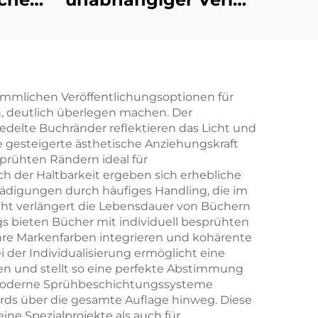
-
Druckservice für
romantische
r
Belletristik-Romane
it
mit lackierten
kömmlichen Veröffentlichungsoptionen für
, deutlich überlegen machen. Der
ten
Kanten Hardcover-
eredelte Buchränder reflektieren das Licht und
Buch mit
e gesteigerte ästhetische Anziehungskraft
rühten Rändern ideal für
it
Schutzumschlag
 der Haltbarkeit ergeben sich erhebliche
ten
hädigungen durch häufiges Handling, die im
icht verlängert die Lebensdauer von Büchern
gs bieten Bücher mit individuell besprühten
re Markenfarben integrieren und kohärente
 der Individualisierung ermöglicht eine
n und stellt so eine perfekte Abstimmung
nz: Moderne Sprühbeschichtungssysteme
rds über die gesamte Auflage hinweg. Diese
ine Spezialprojekte als auch für