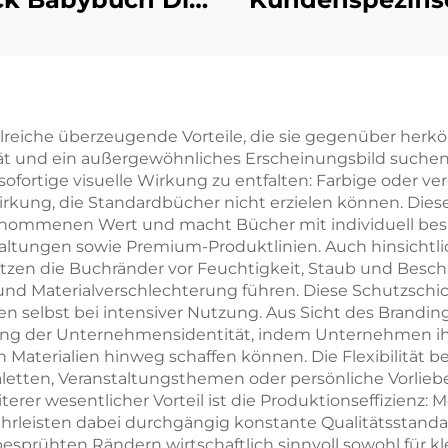
rsten 100 Tiere
Full-Service
Wörter Lern-
Buchdruck
pbilderbuch mit
Hochwertige
Hartdeckel
Buchdruck m
hlreiche überzeugende Vorteile, die sie gegenüber her
ät und ein außergewöhnliches Erscheinungsbild suchen
lackierten Kan
, sofortige visuelle Wirkung zu entfalten: Farbige oder v
Hardcover-
irkung, die Standardbücher nicht erzielen können. Dies
nommenen Wert und macht Bücher mit individuell besp
Fotoalbum m
tungen sowie Premium-Produktlinien. Auch hinsichtlich
goldenen Kan
ützen die Buchränder vor Feuchtigkeit, Staub und Besc
 und Materialverschlechterung führen. Diese Schutzsch
n selbst bei intensiver Nutzung. Aus Sicht des Brandin
ung der Unternehmensidentität, indem Unternehmen ih
aterialien hinweg schaffen können. Die Flexibilität bei
etten, Veranstaltungsthemen oder persönliche Vorliebe
eiterer wesentlicher Vorteil ist die Produktionseffizie
rleisten dabei durchgängig konstante Qualitätsstanda
esprühten Rändern wirtschaftlich sinnvoll sowohl für kle