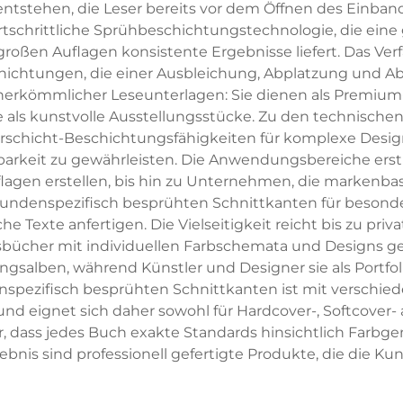
ntstehen, die Leser bereits vor dem Öffnen des Einband
tschrittliche Sprühbeschichtungstechnologie, die eine
roßen Auflagen konsistente Ergebnisse liefert. Das Ve
ichtungen, die einer Ausbleichung, Abplatzung und Ab
ts herkömmlicher Leseunterlagen: Sie dienen als Premium
ie als kunstvolle Ausstellungsstücke. Zu den technisc
hrschicht-Beschichtungsfähigkeiten für komplexe Desig
arkeit zu gewährleisten. Die Anwendungsbereiche erstr
lagen erstellen, bis hin zu Unternehmen, die markenbas
kundenspezifisch besprühten Schnittkanten für besond
e Texte anfertigen. Die Vielseitigkeit reicht bis zu pr
ücher mit individuellen Farbschemata und Designs gest
ngsalben, während Künstler und Designer sie als Portfo
nspezifisch besprühten Schnittkanten ist mit verschi
 eignet sich daher sowohl für Hardcover-, Softcover- a
, dass jedes Buch exakte Standards hinsichtlich Farbgen
gebnis sind professionell gefertigte Produkte, die die 