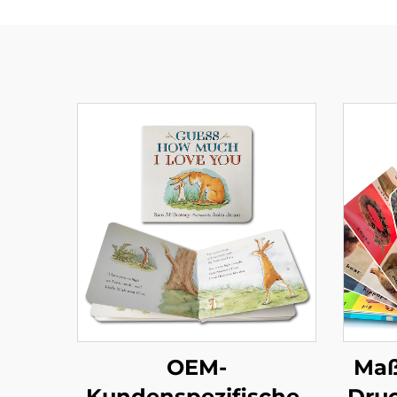
OEM-
Maß
Kundenspezifischer
Dru