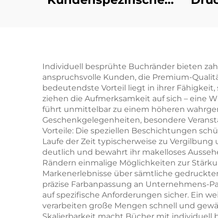
Pappbilderbuch-
e
Druck Gute und
pädagogische
Pap
Kinder-
Individuell besprühte Buchränder bieten za
anspruchsvolle Kunden, die Premium-Qualit
Geschichtenbücher
bedeutendste Vorteil liegt in ihrer Fähigkeit
Englische interaktive
ziehen die Aufmerksamkeit auf sich – eine W
führt unmittelbar zu einem höheren wahrge
Kinder-
Geschenkgelegenheiten, besondere Veranstal
Pappbilderbücher-
Vorteile: Die speziellen Beschichtungen sch
Laufe der Zeit typischerweise zu Vergilbung
Druck
deutlich und bewahrt ihr makelloses Aussehe
Rändern einmalige Möglichkeiten zur Stärk
Markenerlebnisse über sämtliche gedruckten M
präzise Farbanpassung an Unternehmens-Pal
auf spezifische Anforderungen sicher. Ein w
verarbeiten große Mengen schnell und gewäh
Skalierbarkeit macht Bücher mit individuell b