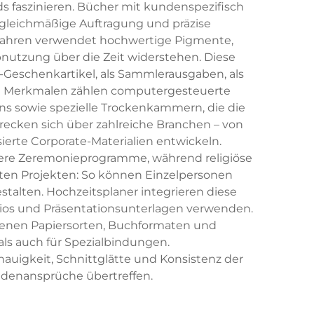
s faszinieren. Bücher mit kundenspezifisch
 gleichmäßige Auftragung und präzise
rfahren verwendet hochwertige Pigmente,
nutzung über die Zeit widerstehen. Diese
-Geschenkartikel, als Sammlerausgaben, als
hen Merkmalen zählen computergesteuerte
ns sowie spezielle Trockenkammern, die die
ecken sich über zahlreiche Branchen – von
ierte Corporate-Materialien entwickeln.
ere Zeremonieprogramme, während religiöse
ivaten Projekten: So können Einzelpersonen
alten. Hochzeitsplaner integrieren diese
lios und Präsentationsunterlagen verwenden.
edenen Papiersorten, Buchformaten und
ls auch für Spezialbindungen.
auigkeit, Schnittglätte und Konsistenz der
Kundenansprüche übertreffen.