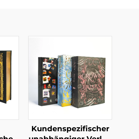
Kundenspezifischer
cher
unabhängiger Verlag