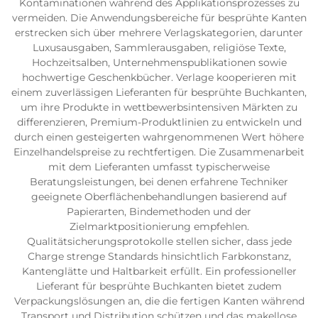
Kontaminationen während des Applikationsprozesses zu
vermeiden. Die Anwendungsbereiche für besprühte Kanten
erstrecken sich über mehrere Verlagskategorien, darunter
Luxusausgaben, Sammlerausgaben, religiöse Texte,
Hochzeitsalben, Unternehmenspublikationen sowie
hochwertige Geschenkbücher. Verlage kooperieren mit
einem zuverlässigen Lieferanten für besprühte Buchkanten,
um ihre Produkte in wettbewerbsintensiven Märkten zu
differenzieren, Premium-Produktlinien zu entwickeln und
durch einen gesteigerten wahrgenommenen Wert höhere
Einzelhandelspreise zu rechtfertigen. Die Zusammenarbeit
mit dem Lieferanten umfasst typischerweise
Beratungsleistungen, bei denen erfahrene Techniker
geeignete Oberflächenbehandlungen basierend auf
Papierarten, Bindemethoden und der
Zielmarktpositionierung empfehlen.
Qualitätsicherungsprotokolle stellen sicher, dass jede
Charge strenge Standards hinsichtlich Farbkonstanz,
Kantenglätte und Haltbarkeit erfüllt. Ein professioneller
Lieferant für besprühte Buchkanten bietet zudem
Verpackungslösungen an, die die fertigen Kanten während
Transport und Distribution schützen und das makellose