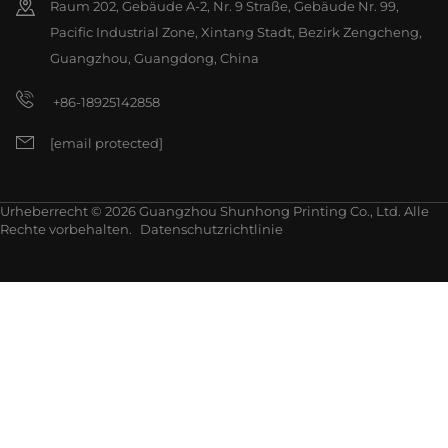
Raum 202, Gebäude A-2, Nr. 9 Straße, Gebäude Nr. 99,
Pacific Industrial Zone, Xintang Stadt, Bezirk Zengcheng,
Guangzhou, Guangdong, China
+86-18925142858
[email protected]
Urheberrecht © 2026 Guangzhou Shunhong Printing Co., Ltd. Alle
Rechte vorbehalten.
Datenschutzrichtlinie