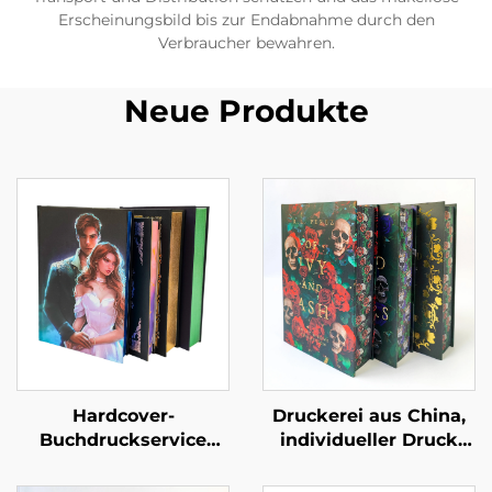
Erscheinungsbild bis zur Endabnahme durch den
Verbraucher bewahren.
Neue Produkte
Hardcover-
Druckerei aus China,
Buchdruckservice
individueller Druck
Selbstverlag
hochwertiger
Maßgeschneidertes
Hardcover-Bücher mit