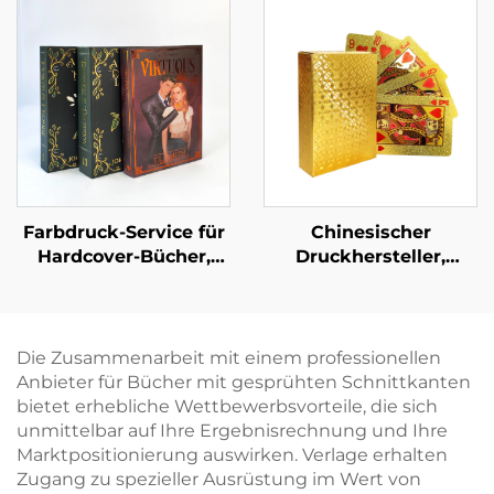
Liebesroman-
lackierten Kanten,
Buchdruck mit
umweltfreundlicher
lackierten Kanten
Druck mit
Schutzumschlag
Farbdruck-Service für
Chinesischer
Hardcover-Bücher,
Druckhersteller,
Hardcover-Roman,
Vorder- und Rückseite
individueller Druck
beidseitig bedruckte
mit lackierten Kanten
Pokerspielkarte
Die Zusammenarbeit mit einem professionellen
Anbieter für Bücher mit gesprühten Schnittkanten
bietet erhebliche Wettbewerbsvorteile, die sich
unmittelbar auf Ihre Ergebnisrechnung und Ihre
Marktpositionierung auswirken. Verlage erhalten
Zugang zu spezieller Ausrüstung im Wert von