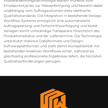
Mustererkennungstechnologie skaliert mühelos vom
Einzelprototyp bis zur Massenfertigung und bewahrt dabei
unabhängig vom Auftragsvolumen stets identische
Qualitätsstandards. Die Integration in bestehende Verlags-
Workflow-Systeme ermöglicht eine automatisierte
Auftragsplanung und Fortschrittsverfolgung und bietet
Verlagen somit vollständige Transparenz hinsichtlich des
Produktionsstatus und der Liefertermine. Die Technologie
unterstützt mehrere Dateiformate und Design-
Softwareplattformen und stellt damit Kompatibilität mit
bestehenden kreativen Workflows sicher, während sie
gleichzeitig professionelle Ergebnisse liefert, die höchsten
Qualitätsanforderungen genügen.