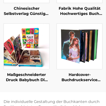
Chinesischer
Fabrik Hohe Qualität
Selbstverlag Günstiger
Hochwertiges Buch
Hardcover-Buchdruck
mit Lederprägung
Maßgeschneiderte
Vollflächige
Buchdruckservice
Goldfolienprägung
Romane für
Hardcover-Buchdruck
Erwachsene Romanze
Leinen Hardcover
Buch
Maßgeschneiderter
Hardcover-
Druck Babybuch Die
Buchdruckservice
ersten 100 Tiere
Selbstverlag
Wörter Lern-
Maßgeschneidertes
Pappbilderbuch mit
Liebesroman-
Hartdeckel
Buchdruck mit
Die individuelle Gestaltung der Buchkanten durch
lackierten Kanten