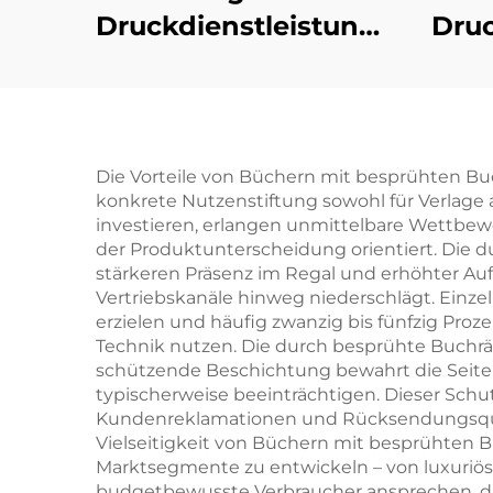
Druckdienstleistungen
Dru
Kinder Baby
e
Schlafgeschichten
Pappbilderbücher
Pap
Kindergarten
Die Vorteile von Büchern mit besprühten Bu
konkrete Nutzenstiftung sowohl für Verlage 
Bildung Hardcover
investieren, erlangen unmittelbare Wettbew
Bücher
der Produktunterscheidung orientiert. Die du
stärkeren Präsenz im Regal und erhöhter Auf
Vertriebskanäle hinweg niederschlägt. Einz
erzielen und häufig zwanzig bis fünfzig Pro
Technik nutzen. Die durch besprühte Buchr
schützende Beschichtung bewahrt die Seiten
typischerweise beeinträchtigen. Dieser Schu
Kundenreklamationen und Rücksendungsquoten
Vielseitigkeit von Büchern mit besprühten Bu
Marktsegmente zu entwickeln – von luxuriö
budgetbewusste Verbraucher ansprechen, die