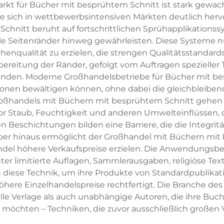
rkt für Bücher mit besprühtem Schnitt ist stark gewac
sich in wettbewerbsintensiven Märkten deutlich herv
chnitt beruht auf fortschrittlichen Sprühapplikations
le Seitenränder hinweg gewährleisten. Diese Systeme n
nqualität zu erzielen, die strengen Qualitätsstandards 
ereitung der Ränder, gefolgt vom Auftragen spezieller 
binden. Moderne Großhandelsbetriebe für Bücher mit b
onen bewältigen können, ohne dabei die gleichbleiben
ßhandels mit Büchern mit besprühtem Schnitt gehen ü
r Staub, Feuchtigkeit und anderen Umwelteinflüssen, di
 Beschichtungen bilden eine Barriere, die die Integri
arüber hinaus ermöglicht der Großhandel mit Büchern mi
handel höhere Verkaufspreise erzielen. Die Anwendungsb
r limitierte Auflagen, Sammlerausgaben, religiöse Texte
 diese Technik, um ihre Produkte von Standardpublika
ere Einzelhandelspreise rechtfertigt. Die Branche d
lle Verlage als auch unabhängige Autoren, die ihre Buc
möchten – Techniken, die zuvor ausschließlich großen 