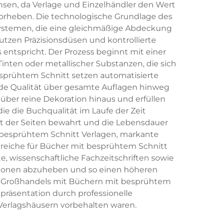
hsen, da Verlage und Einzelhändler den Wert
orheben. Die technologische Grundlage des
systemen, die eine gleichmäßige Abdeckung
utzen Präzisionsdüsen und kontrollierte
entspricht. Der Prozess beginnt mit einer
Tinten oder metallischer Substanzen, die sich
esprühtem Schnitt setzen automatisierte
de Qualität über gesamte Auflagen hinweg
ber reine Dekoration hinaus und erfüllen
e die Buchqualität im Laufe der Zeit
tät der Seiten bewahrt und die Lebensdauer
t besprühtem Schnitt Verlagen, markante
ereiche für Bücher mit besprühtem Schnitt
, wissenschaftliche Fachzeitschriften sowie
tionen abzuheben und so einen höheren
es Großhandels mit Büchern mit besprühtem
hpräsentation durch professionelle
Verlagshäusern vorbehalten waren.