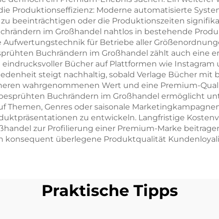
die Produktionseffizienz: Moderne automatisierte Sys
zu beeinträchtigen oder die Produktionszeiten signifik
chrändern im Großhandel nahtlos in bestehende Produk
e Aufwertungstechnik für Betriebe aller Größenordnung
rühten Buchrändern im Großhandel zählt auch eine erhö
ch eindrucksvoller Bücher auf Plattformen wie Instagram
edenheit steigt nachhaltig, sobald Verlage Bücher mit
höheren wahrgenommenen Wert und eine Premium-Quali
it besprühten Buchrändern im Großhandel ermöglicht un
lt auf Themen, Genres oder saisonale Marketingkampagn
Produktpräsentationen zu entwickeln. Langfristige Kosten
handel zur Profilierung einer Premium-Marke beitrage
h konsequent überlegene Produktqualität Kundenloyali
Praktische Tipps