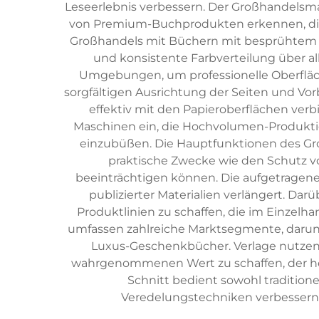
Leseerlebnis verbessern. Der Großhandelsma
von Premium-Buchprodukten erkennen, die 
Großhandels mit Büchern mit besprühtem S
und konsistente Farbverteilung über al
Umgebungen, um professionelle Oberfläche
sorgfältigen Ausrichtung der Seiten und Vorb
effektiv mit den Papieroberflächen ver
Maschinen ein, die Hochvolumen-Produkti
einzubüßen. Die Hauptfunktionen des Gro
praktische Zwecke wie den Schutz vo
beeinträchtigen können. Die aufgetragenen
publizierter Materialien verlängert. D
Produktlinien zu schaffen, die im Einzel
umfassen zahlreiche Marktsegmente, darunte
Luxus-Geschenkbücher. Verlage nutzen
wahrgenommenen Wert zu schaffen, der höh
Schnitt bedient sowohl traditione
Veredelungstechniken verbessern 