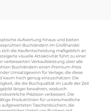
 optische Aufwertung hinaus und bieten
it besprühten Buchrändern im Großhandel
n sich die Kaufentscheidung maßgeblich an
gerte visuelle Attraktivität führt zu einer
r verbesserten Verkaufsleistung über alle
prühten Buchrändern einen Premium-Preis
ender Umsatzgewinn für Verlage, die diese
nd kaum hoch genug einzuschätzen: Die
eit, die die Buchqualität im Laufe der Zeit
ungsbild länger bewahren, wodurch
werkliche Präzision verbessert. Die
ltige Produktlinien für unterschiedliche
h aufgewerteten Taschenbüchern, die
esentlicher Vorteil von Büchern mit