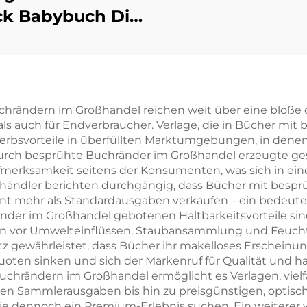
ck Babybuch Die
rsten 100 Tiere
Wörter Lern-
pbilderbuch mit
Hartdeckel
chrändern im Großhandel reichen weit über eine bloße
als auch für Endverbraucher. Verlage, die in Bücher m
erbsvorteile in überfüllten Marktumgebungen, in dene
rch besprühte Buchränder im Großhandel erzeugte gestei
merksamkeit seitens der Konsumenten, was sich in eine
elhändler berichten durchgängig, dass Bücher mit bes
zent mehr als Standardausgaben verkaufen – ein bedeut
änder im Großhandel gebotenen Haltbarkeitsvorteile si
 vor Umwelteinflüssen, Staubansammlung und Feuchtigk
tz gewährleistet, dass Bücher ihr makelloses Erschein
 sinken und sich der Markenruf für Qualität und hand
chrändern im Großhandel ermöglicht es Verlagen, vielfä
sen Sammlerausgaben bis hin zu preisgünstigen, optisc
 dennoch ein Premium-Erlebnis suchen. Ein weiterer w