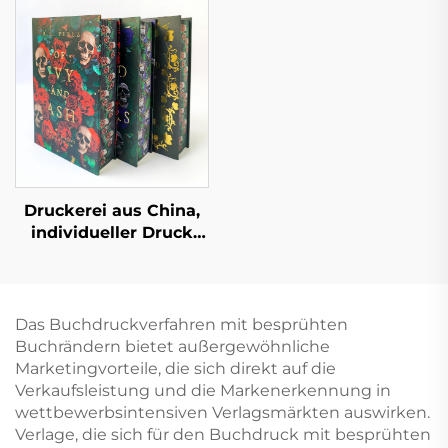
Kundenspezifischer
Pappbilderbücher
Hardcover-Buch-Set-
Kindergarten Bildung
Druck
Hardcover Bücher
Druckerei aus China,
individueller Druck
hochwertiger
Hardcover-Bücher mit
lackierten Kanten,
umweltfreundlicher
Das Buchdruckverfahren mit besprühten
Druck mit
Buchrändern bietet außergewöhnliche
Schutzumschlag
Marketingvorteile, die sich direkt auf die
Verkaufsleistung und die Markenerkennung in
wettbewerbsintensiven Verlagsmärkten auswirken.
Verlage, die sich für den Buchdruck mit besprühten