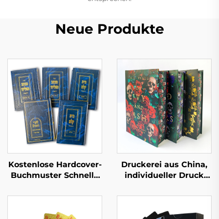
Neue Produkte
Kostenlose Hardcover-
Druckerei aus China,
Buchmuster Schnelle
individueller Druck
Lieferzeit Großserien-
hochwertiger
Buchdruck
Hardcover-Bücher mit
Kundenspezifischer
lackierten Kanten,
Hardcover-Buch-Set-
umweltfreundlicher