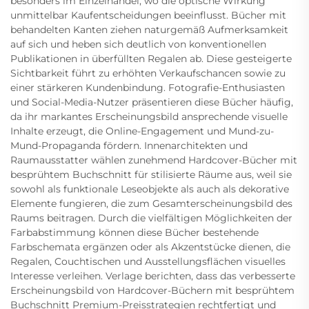
besonders im Einzelhandel, wo die optische Wirkung
unmittelbar Kaufentscheidungen beeinflusst. Bücher mit
behandelten Kanten ziehen naturgemäß Aufmerksamkeit
auf sich und heben sich deutlich von konventionellen
Publikationen in überfüllten Regalen ab. Diese gesteigerte
Sichtbarkeit führt zu erhöhten Verkaufschancen sowie zu
einer stärkeren Kundenbindung. Fotografie-Enthusiasten
und Social-Media-Nutzer präsentieren diese Bücher häufig,
da ihr markantes Erscheinungsbild ansprechende visuelle
Inhalte erzeugt, die Online-Engagement und Mund-zu-
Mund-Propaganda fördern. Innenarchitekten und
Raumausstatter wählen zunehmend Hardcover-Bücher mit
besprühtem Buchschnitt für stilisierte Räume aus, weil sie
sowohl als funktionale Leseobjekte als auch als dekorative
Elemente fungieren, die zum Gesamterscheinungsbild des
Raums beitragen. Durch die vielfältigen Möglichkeiten der
Farbabstimmung können diese Bücher bestehende
Farbschemata ergänzen oder als Akzentstücke dienen, die
Regalen, Couchtischen und Ausstellungsflächen visuelles
Interesse verleihen. Verlage berichten, dass das verbesserte
Erscheinungsbild von Hardcover-Büchern mit besprühtem
Buchschnitt Premium-Preisstrategien rechtfertigt und