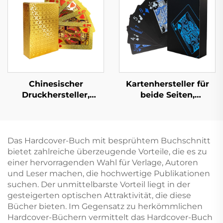
Druck
Druck mit
Schutzumschlag
Chinesischer
Kartenhersteller für
Druckhersteller,
beide Seiten,
Vorder- und Rückseite
Lieferanten für
beidseitig bedruckte
Kartenspiele,
Pokerspielkarte
Spielkarten,
individueller Druck
Das Hardcover-Buch mit besprühtem Buchschnitt
und
bietet zahlreiche überzeugende Vorteile, die es zu
Verpackungsdruck für
einer hervorragenden Wahl für Verlage, Autoren
Erwachsene und
und Leser machen, die hochwertige Publikationen
Paare
suchen. Der unmittelbarste Vorteil liegt in der
gesteigerten optischen Attraktivität, die diese
Bücher bieten. Im Gegensatz zu herkömmlichen
Hardcover-Büchern vermittelt das Hardcover-Buch