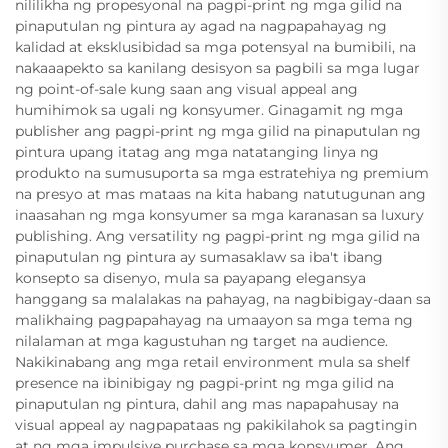
nililikha ng propesyonal na pagpi-print ng mga gilid na
pinaputulan ng pintura ay agad na nagpapahayag ng
kalidad at eksklusibidad sa mga potensyal na bumibili, na
nakaaapekto sa kanilang desisyon sa pagbili sa mga lugar
ng point-of-sale kung saan ang visual appeal ang
humihimok sa ugali ng konsyumer. Ginagamit ng mga
publisher ang pagpi-print ng mga gilid na pinaputulan ng
pintura upang itatag ang mga natatanging linya ng
produkto na sumusuporta sa mga estratehiya ng premium
na presyo at mas mataas na kita habang natutugunan ang
inaasahan ng mga konsyumer sa mga karanasan sa luxury
publishing. Ang versatility ng pagpi-print ng mga gilid na
pinaputulan ng pintura ay sumasaklaw sa iba't ibang
konsepto sa disenyo, mula sa payapang elegansya
hanggang sa malalakas na pahayag, na nagbibigay-daan sa
malikhaing pagpapahayag na umaayon sa mga tema ng
nilalaman at mga kagustuhan ng target na audience.
Nakikinabang ang mga retail environment mula sa shelf
presence na ibinibigay ng pagpi-print ng mga gilid na
pinaputulan ng pintura, dahil ang mas napapahusay na
visual appeal ay nagpapataas ng pakikilahok sa pagtingin
at ng mga impulsive purchase sa mga konsyumer. Ang