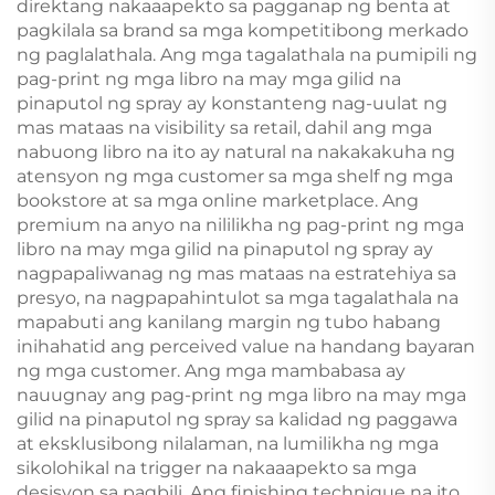
Dust Jacket
direktang nakaaapekto sa pagganap ng benta at
pagkilala sa brand sa mga kompetitibong merkado
ng paglalathala. Ang mga tagalathala na pumipili ng
pag-print ng mga libro na may mga gilid na
pinaputol ng spray ay konstanteng nag-uulat ng
mas mataas na visibility sa retail, dahil ang mga
nabuong libro na ito ay natural na nakakakuha ng
atensyon ng mga customer sa mga shelf ng mga
bookstore at sa mga online marketplace. Ang
premium na anyo na nililikha ng pag-print ng mga
libro na may mga gilid na pinaputol ng spray ay
nagpapaliwanag ng mas mataas na estratehiya sa
presyo, na nagpapahintulot sa mga tagalathala na
mapabuti ang kanilang margin ng tubo habang
inihahatid ang perceived value na handang bayaran
ng mga customer. Ang mga mambabasa ay
nauugnay ang pag-print ng mga libro na may mga
gilid na pinaputol ng spray sa kalidad ng paggawa
at eksklusibong nilalaman, na lumilikha ng mga
sikolohikal na trigger na nakaaapekto sa mga
desisyon sa pagbili. Ang finishing technique na ito