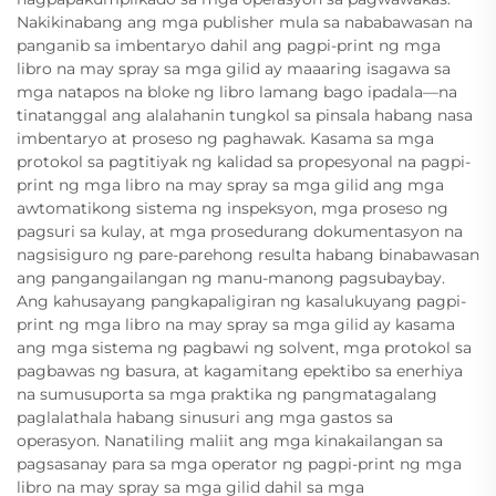
Nakikinabang ang mga publisher mula sa nababawasan na
panganib sa imbentaryo dahil ang pagpi-print ng mga
libro na may spray sa mga gilid ay maaaring isagawa sa
mga natapos na bloke ng libro lamang bago ipadala—na
tinatanggal ang alalahanin tungkol sa pinsala habang nasa
imbentaryo at proseso ng paghawak. Kasama sa mga
protokol sa pagtitiyak ng kalidad sa propesyonal na pagpi-
print ng mga libro na may spray sa mga gilid ang mga
awtomatikong sistema ng inspeksyon, mga proseso ng
pagsuri sa kulay, at mga prosedurang dokumentasyon na
nagsisiguro ng pare-parehong resulta habang binabawasan
ang pangangailangan ng manu-manong pagsubaybay.
Ang kahusayang pangkapaligiran ng kasalukuyang pagpi-
print ng mga libro na may spray sa mga gilid ay kasama
ang mga sistema ng pagbawi ng solvent, mga protokol sa
pagbawas ng basura, at kagamitang epektibo sa enerhiya
na sumusuporta sa mga praktika ng pangmatagalang
paglalathala habang sinusuri ang mga gastos sa
operasyon. Nanatiling maliit ang mga kinakailangan sa
pagsasanay para sa mga operator ng pagpi-print ng mga
libro na may spray sa mga gilid dahil sa mga