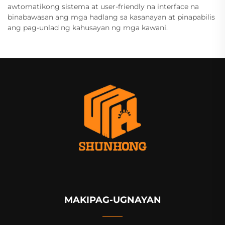
awtomatikong sistema at user-friendly na interface na
binabawasan ang mga hadlang sa kasanayan at pinapabilis
ang pag-unlad ng kahusayan ng mga kawani.
MAKIPAG-UGNAYAN