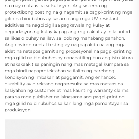
na may mataas na sirkulasyon. Ang sistema ng
protektibong coating na ginagamit sa pagpi-print ng mga
gilid na binubuhos ay kasama ang mga UV-resistant
additives na nagpipigil sa pagkawala ng kulay at
degradasyon ng kulay kapag ang mga aklat ay inilalantad
sa likas o buhay na ilaw sa loob ng mahabang panahon.
Ang environmental testing ay nagpapakita na ang mga
aklat na natapos gamit ang propesyonal na pagpi-print ng
mga gilid na binubuhos ay nananatiling buo ang istruktura
at nakakaakit sa paningin nang mas matagal kumpara sa
mga hindi napoprotektahan sa ilalim ng parehong
kondisyon ng imbakan at paggamit. Ang enhanced
durability ay direktang nagreresulta sa mas mataas na
kasiyahan ng customer at mas kaunting warranty claims
para sa mga publisher na isinasama ang pagpi-print ng
mga gilid na binubuhos sa kanilang mga pamantayan sa
produksyon.