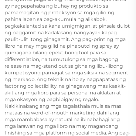
ay nagpapahaba ng buhay ng produkto sa
pamamagitan ng proteksyon sa mga gilid ng
pahina laban sa pag-akumula ng alikabok,
pagkakalantad sa kahalumigmigan, at pinsala dulot
ng paggamit na kadalasang nangyayari kapag
paulit-ulit itong ginagamit. Ang pag-print ng mga
libro na may mga gilid na pinaputol ng spray ay
gumagana bilang epektibong tool para sa
differentiation, na tumutulong sa mga bagong
release na mag-stand out sa gitna ng libu-libong
kumpetisyong pamagat sa mga siksik na segment
ng merkado. Ang teknik na ito ay nagpapataas ng
factor ng collectibility, na ginagawang mas kaakit-
akit ang mga libro para sa personal na aklatan at
mga okasyon ng pagbibigay ng regalo.
Nakikinabang ang mga tagalathala mula sa mas
mataas na word-of-mouth marketing dahil ang
mga mambabasa ay natural na ibinabahagi ang
mga larawan ng mga libro na may magandang
finishing sa mga platform ng social media. Ang pag-