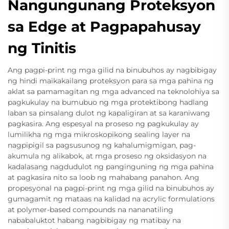
Nangungunang Proteksyon
sa Edge at Pagpapahusay
ng Tinitis
Ang pagpi-print ng mga gilid na binubuhos ay nagbibigay
ng hindi maikakailang proteksyon para sa mga pahina ng
aklat sa pamamagitan ng mga advanced na teknolohiya sa
pagkukulay na bumubuo ng mga protektibong hadlang
laban sa pinsalang dulot ng kapaligiran at sa karaniwang
pagkasira. Ang espesyal na proseso ng pagkukulay ay
lumilikha ng mga mikroskopikong sealing layer na
nagpipigil sa pagsusunog ng kahalumigmigan, pag-
akumula ng alikabok, at mga proseso ng oksidasyon na
kadalasang nagdudulot ng panginguning ng mga pahina
at pagkasira nito sa loob ng mahabang panahon. Ang
propesyonal na pagpi-print ng mga gilid na binubuhos ay
gumagamit ng mataas na kalidad na acrylic formulations
at polymer-based compounds na nananatiling
nababaluktot habang nagbibigay ng matibay na