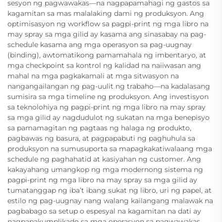
sesyon ng pagwawakas—na nagpapamahagi ng gastos sa
kagamitan sa mas malalaking dami ng produksyon. Ang
optimisasyon ng workflow sa pagpi-print ng mga libro na
may spray sa mga gilid ay kasama ang sinasabay na pag-
schedule kasama ang mga operasyon sa pag-uugnay
(binding), awtomatikong pamamahala ng imbentaryo, at
mga checkpoint sa kontrol ng kalidad na naiiwasan ang
mahal na mga pagkakamali at mga sitwasyon na
nangangailangan ng pag-uulit ng trabaho—na kadalasang
sumisira sa mga timeline ng produksyon. Ang investisyon
sa teknolohiya ng pagpi-print ng mga libro na may spray
sa mga gilid ay nagdudulot ng sukatan na mga benepisyo
sa pamamagitan ng pagtaas ng halaga ng produkto,
pagbawas ng basura, at pagpapabuti ng paghuhula sa
produksyon na sumusuporta sa mapagkakatiwalaang mga
schedule ng paghahatid at kasiyahan ng customer. Ang
kakayahang umangkop ng mga modernong sistema ng
pagpi-print ng mga libro na may spray sa mga gilid ay
tumatanggap ng iba’t ibang sukat ng libro, uri ng papel, at
estilo ng pag-uugnay nang walang kailangang malawak na
pagbabago sa setup o espesyal na kagamitan na dati ay
nagpapakumplikado sa mga operasyon sa pagwawakas.