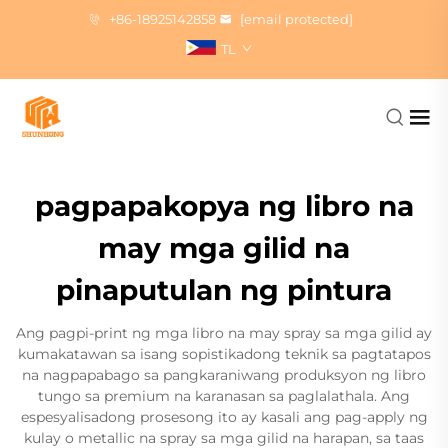
+86-18925142858
[email protected]
TL
pagpapakopya ng libro na
may mga gilid na
pinaputulan ng pintura
Ang pagpi-print ng mga libro na may spray sa mga gilid ay
kumakatawan sa isang sopistikadong teknik sa pagtatapos
na nagpapabago sa pangkaraniwang produksyon ng libro
tungo sa premium na karanasan sa paglalathala. Ang
espesyalisadong prosesong ito ay kasali ang pag-apply ng
kulay o metallic na spray sa mga gilid na harapan, sa taas