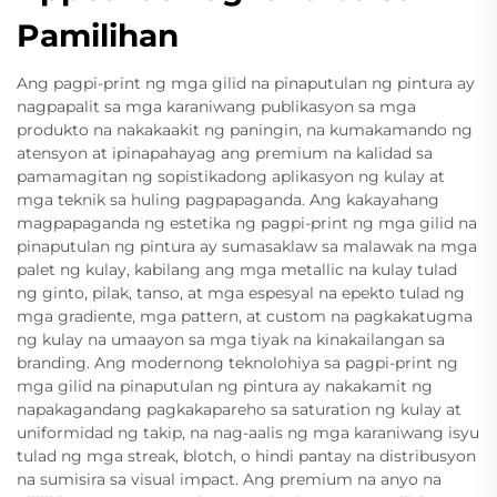
Pamilihan
Ang pagpi-print ng mga gilid na pinaputulan ng pintura ay
nagpapalit sa mga karaniwang publikasyon sa mga
produkto na nakakaakit ng paningin, na kumakamando ng
atensyon at ipinapahayag ang premium na kalidad sa
pamamagitan ng sopistikadong aplikasyon ng kulay at
mga teknik sa huling pagpapaganda. Ang kakayahang
magpapaganda ng estetika ng pagpi-print ng mga gilid na
pinaputulan ng pintura ay sumasaklaw sa malawak na mga
palet ng kulay, kabilang ang mga metallic na kulay tulad
ng ginto, pilak, tanso, at mga espesyal na epekto tulad ng
mga gradiente, mga pattern, at custom na pagkakatugma
ng kulay na umaayon sa mga tiyak na kinakailangan sa
branding. Ang modernong teknolohiya sa pagpi-print ng
mga gilid na pinaputulan ng pintura ay nakakamit ng
napakagandang pagkakapareho sa saturation ng kulay at
uniformidad ng takip, na nag-aalis ng mga karaniwang isyu
tulad ng mga streak, blotch, o hindi pantay na distribusyon
na sumisira sa visual impact. Ang premium na anyo na