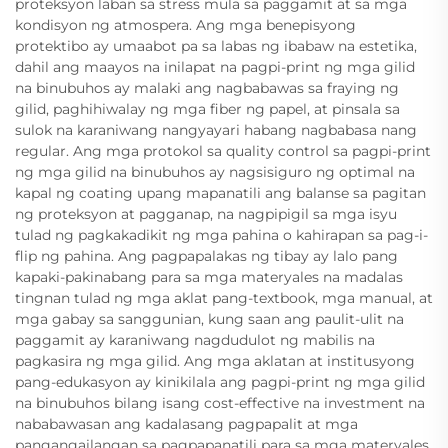
proteksyon laban sa stress mula sa paggamit at sa mga
kondisyon ng atmospera. Ang mga benepisyong
protektibo ay umaabot pa sa labas ng ibabaw na estetika,
dahil ang maayos na inilapat na pagpi-print ng mga gilid
na binubuhos ay malaki ang nagbabawas sa fraying ng
gilid, paghihiwalay ng mga fiber ng papel, at pinsala sa
sulok na karaniwang nangyayari habang nagbabasa nang
regular. Ang mga protokol sa quality control sa pagpi-print
ng mga gilid na binubuhos ay nagsisiguro ng optimal na
kapal ng coating upang mapanatili ang balanse sa pagitan
ng proteksyon at pagganap, na nagpipigil sa mga isyu
tulad ng pagkakadikit ng mga pahina o kahirapan sa pag-i-
flip ng pahina. Ang pagpapalakas ng tibay ay lalo pang
kapaki-pakinabang para sa mga materyales na madalas
tingnan tulad ng mga aklat pang-textbook, mga manual, at
mga gabay sa sanggunian, kung saan ang paulit-ulit na
paggamit ay karaniwang nagdudulot ng mabilis na
pagkasira ng mga gilid. Ang mga aklatan at institusyong
pang-edukasyon ay kinikilala ang pagpi-print ng mga gilid
na binubuhos bilang isang cost-effective na investment na
nababawasan ang kadalasang pagpapalit at mga
pangangailangan sa pagpapanatili para sa mga materyales