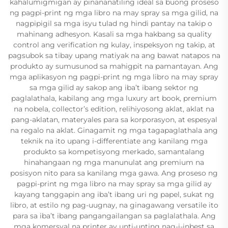
kahalumigmigan ay pinananatiling ideal sa buong proseso
ng pagpi-print ng mga libro na may spray sa mga gilid, na
nagpipigil sa mga isyu tulad ng hindi pantay na takip o
mahinang adhesyon. Kasali sa mga hakbang sa quality
control ang verification ng kulay, inspeksyon ng takip, at
pagsubok sa tibay upang matiyak na ang bawat natapos na
produkto ay sumusunod sa mahigpit na pamantayan. Ang
mga aplikasyon ng pagpi-print ng mga libro na may spray
sa mga gilid ay sakop ang iba’t ibang sektor ng
paglalathala, kabilang ang mga luxury art book, premium
na nobela, collector’s edition, relihiyosong aklat, aklat na
pang-aklatan, materyales para sa korporasyon, at espesyal
na regalo na aklat. Ginagamit ng mga tagapaglathala ang
teknik na ito upang i-differentiate ang kanilang mga
produkto sa kompetisyong merkado, samantalang
hinahangaan ng mga manunulat ang premium na
posisyon nito para sa kanilang mga gawa. Ang proseso ng
pagpi-print ng mga libro na may spray sa mga gilid ay
kayang tanggapin ang iba’t ibang uri ng papel, sukat ng
libro, at estilo ng pag-uugnay, na ginagawang versatile ito
para sa iba’t ibang pangangailangan sa paglalathala. Ang
mga komersyal na printer ay unti-unting nag-i-inbest sa