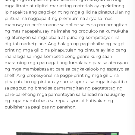
mga litrato at digital marketing materials ay epektibong
ipinapakita ang pagpi-print ng mga gilid na pinaputulan ng
pintura, na nagpapalit ng premium na anyo sa mas
mahusay na performance sa online sales sa pamamagitan
ng mas napapahusay na imahe ng produkto na kumukuha
ng atensyon sa mga abala at puno ng kompetisyon na
digital marketplace. Ang halaga ng pagkakaiba ng pagpi-
print ng mga gilid na pinaputulan ng pintura ay lalo pang
mahalaga sa mga kompetitibong genre kung saan
maraming mga pamagat ang lumalaban para sa atensyon
ng mga mambabasa at para sa pagkakaloob ng espasyo sa
shelf. Ang propesyonal na pagpi-print ng mga gilid na
pinaputulan ng pintura ay sumusuporta sa mga inisyatibo
sa pagbuo ng brand sa pamamagitan ng pagtatatag ng
pare-parehong mga pamantayan sa kalidad na nauugnay
ng mga mambabasa sa reputasyon at katiyakan ng
publisher sa paglipas ng panahon.