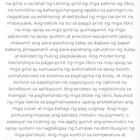
na gilid, o sa lahat ng tatlong gilid ng mga pahina ng libro,
na lumilikha ng kahanga-hangang epekto sa paningin na
nagpataas sa estetikong atraktibidad ng mga nai-print na
materyales. Ang teknik na ito sa pagpi-print ng mga libro
na may spray sa mga gilid ay gumagamit ng mga
advanced na spray system at precision equipment upang
makamit ang pare-parehong takip sa ibabaw ng papel
habang pinapanatili ang pare-parehong saturation ng kulay
at kalidad ng huling pagkakabuo. Ang modernong
teknolohiya sa pagpi-print ng mga libro na may spray sa
mga gilid ay sumasama ng automated na spray booth,
computerized na sistema sa pagtugma ng kulay, at mga
kontrol sa kapaligiran na nagsisiguro ng optimal na
kondisyon sa aplikasyon. Ang proseso ay nagsisimula sa
maingat na paghahanda ng mga bloke ng libro, kasunod
ng mga teknik sa pagmamaskara upang protektahan ang
mga cover at mga bahagi ng pag-uugnay. Ang mga
pinturang mataas ang kalidad, metallic na pigment, o
espesyal na coating ay ina-apply gamit ang pneumatic na
spray system na nagbibigay ng tumpak na distribusyon ng
mga partikulo. Ang mga kontrol sa temperatura at