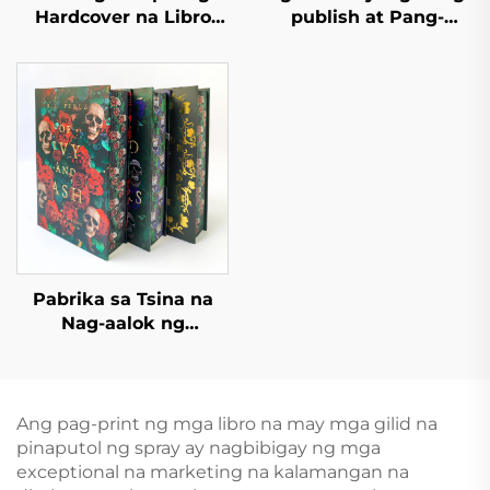
Hardcover na Libro
publish at Pang-
Mabilis na Lead Time
imprenta Mga Aklat sa
Mass Printing ng Libro
Kwento ng Pagtulog
Pasadyang Set ng
para sa mga Bata Mga
Hardcover na Libro
Aklat na Pampalabas
para sa Kindergarten
na May Hardcover
Pabrika sa Tsina na
Nag-aalok ng
Pasadyang Pag-print
ng Mataas na Kalidad
na Hardcover na Aklat
na May Pininturahan
Ang pag-print ng mga libro na may mga gilid na
ang mga Gilid, Eco-
pinaputol ng spray ay nagbibigay ng mga
Friendly, Kasama ang
exceptional na marketing na kalamangan na