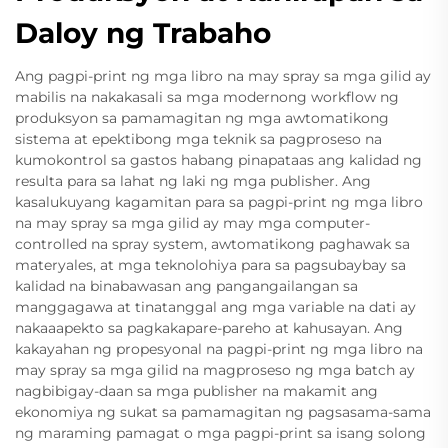
Daloy ng Trabaho
Ang pagpi-print ng mga libro na may spray sa mga gilid ay
mabilis na nakakasali sa mga modernong workflow ng
produksyon sa pamamagitan ng mga awtomatikong
sistema at epektibong mga teknik sa pagproseso na
kumokontrol sa gastos habang pinapataas ang kalidad ng
resulta para sa lahat ng laki ng mga publisher. Ang
kasalukuyang kagamitan para sa pagpi-print ng mga libro
na may spray sa mga gilid ay may mga computer-
controlled na spray system, awtomatikong paghawak sa
materyales, at mga teknolohiya para sa pagsubaybay sa
kalidad na binabawasan ang pangangailangan sa
manggagawa at tinatanggal ang mga variable na dati ay
nakaaapekto sa pagkakapare-pareho at kahusayan. Ang
kakayahan ng propesyonal na pagpi-print ng mga libro na
may spray sa mga gilid na magproseso ng mga batch ay
nagbibigay-daan sa mga publisher na makamit ang
ekonomiya ng sukat sa pamamagitan ng pagsasama-sama
ng maraming pamagat o mga pagpi-print sa isang solong