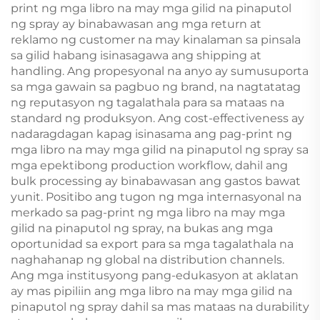
print ng mga libro na may mga gilid na pinaputol
ng spray ay binabawasan ang mga return at
reklamo ng customer na may kinalaman sa pinsala
sa gilid habang isinasagawa ang shipping at
handling. Ang propesyonal na anyo ay sumusuporta
sa mga gawain sa pagbuo ng brand, na nagtatatag
ng reputasyon ng tagalathala para sa mataas na
standard ng produksyon. Ang cost-effectiveness ay
nadaragdagan kapag isinasama ang pag-print ng
mga libro na may mga gilid na pinaputol ng spray sa
mga epektibong production workflow, dahil ang
bulk processing ay binabawasan ang gastos bawat
yunit. Positibo ang tugon ng mga internasyonal na
merkado sa pag-print ng mga libro na may mga
gilid na pinaputol ng spray, na bukas ang mga
oportunidad sa export para sa mga tagalathala na
naghahanap ng global na distribution channels.
Ang mga institusyong pang-edukasyon at aklatan
ay mas pipiliin ang mga libro na may mga gilid na
pinaputol ng spray dahil sa mas mataas na durability