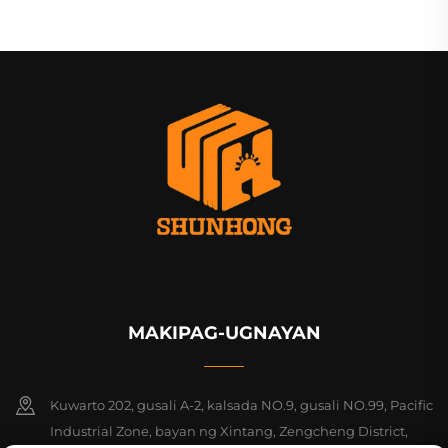
MAKIPAG-UGNAYAN
Kuwarto 202, gusali A-2, kalsada NO.9, gusali NO.99, Pacific
Industrial Zone, bayan ng Xintang, Zengcheng District,