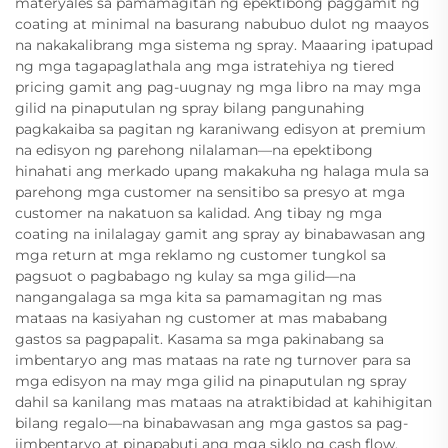
materyales sa pamamagitan ng epektibong paggamit ng
coating at minimal na basurang nabubuo dulot ng maayos
na nakakalibrang mga sistema ng spray. Maaaring ipatupad
ng mga tagapaglathala ang mga istratehiya ng tiered
pricing gamit ang pag-uugnay ng mga libro na may mga
gilid na pinaputulan ng spray bilang pangunahing
pagkakaiba sa pagitan ng karaniwang edisyon at premium
na edisyon ng parehong nilalaman—na epektibong
hinahati ang merkado upang makakuha ng halaga mula sa
parehong mga customer na sensitibo sa presyo at mga
customer na nakatuon sa kalidad. Ang tibay ng mga
coating na inilalagay gamit ang spray ay binabawasan ang
mga return at mga reklamo ng customer tungkol sa
pagsuot o pagbabago ng kulay sa mga gilid—na
nangangalaga sa mga kita sa pamamagitan ng mas
mataas na kasiyahan ng customer at mas mababang
gastos sa pagpapalit. Kasama sa mga pakinabang sa
imbentaryo ang mas mataas na rate ng turnover para sa
mga edisyon na may mga gilid na pinaputulan ng spray
dahil sa kanilang mas mataas na atraktibidad at kahihigitan
bilang regalo—na binabawasan ang mga gastos sa pag-
iimbentaryo at pinapabuti ang mga siklo ng cash flow.