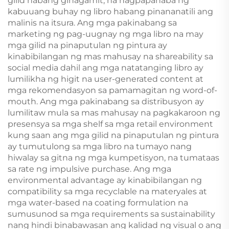
gilid habang ginagamit, na nagpapahaba ng
kabuuang buhay ng libro habang pinananatili ang
malinis na itsura. Ang mga pakinabang sa
marketing ng pag-uugnay ng mga libro na may
mga gilid na pinaputulan ng pintura ay
kinabibilangan ng mas mahusay na shareability sa
social media dahil ang mga natatanging libro ay
lumilikha ng higit na user-generated content at
mga rekomendasyon sa pamamagitan ng word-of-
mouth. Ang mga pakinabang sa distribusyon ay
lumilitaw mula sa mas mahusay na pagkakaroon ng
presensya sa mga shelf sa mga retail environment
kung saan ang mga gilid na pinaputulan ng pintura
ay tumutulong sa mga libro na tumayo nang
hiwalay sa gitna ng mga kumpetisyon, na tumataas
sa rate ng impulsive purchase. Ang mga
environmental advantage ay kinabibilangan ng
compatibility sa mga recyclable na materyales at
mga water-based na coating formulation na
sumusunod sa mga requirements sa sustainability
nang hindi binabawasan ang kalidad ng visual o ang