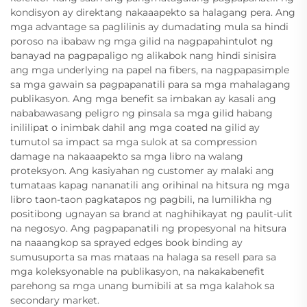
kondisyon ay direktang nakaaapekto sa halagang pera. Ang
mga advantage sa paglilinis ay dumadating mula sa hindi
poroso na ibabaw ng mga gilid na nagpapahintulot ng
banayad na pagpapaligo ng alikabok nang hindi sinisira
ang mga underlying na papel na fibers, na nagpapasimple
sa mga gawain sa pagpapanatili para sa mga mahalagang
publikasyon. Ang mga benefit sa imbakan ay kasali ang
nababawasang peligro ng pinsala sa mga gilid habang
inililipat o inimbak dahil ang mga coated na gilid ay
tumutol sa impact sa mga sulok at sa compression
damage na nakaaapekto sa mga libro na walang
proteksyon. Ang kasiyahan ng customer ay malaki ang
tumataas kapag nananatili ang orihinal na hitsura ng mga
libro taon-taon pagkatapos ng pagbili, na lumilikha ng
positibong ugnayan sa brand at naghihikayat ng paulit-ulit
na negosyo. Ang pagpapanatili ng propesyonal na hitsura
na naaangkop sa sprayed edges book binding ay
sumusuporta sa mas mataas na halaga sa resell para sa
mga koleksyonable na publikasyon, na nakakabenefit
parehong sa mga unang bumibili at sa mga kalahok sa
secondary market.