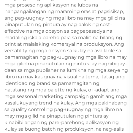
mga proseso ng aplikasyon na lubos na
nangangailangan ng maraming oras at pagsisikap,
ang pag-uugnay ng mga libro na may mga gilid na
pinaputulan ng pintura ay nag-aalok ng cost-
effective na mga opsyon sa pagpapasadya na
madaling iskala pareho para sa maliit na bilang ng
print at malalaking komersyal na produksyon. Ang
versatility ng mga opsyon sa kulay na available sa
pamamagitan ng pag-uugnay ng mga libro na may
mga gilid na pinaputulan ng pintura ay nagbibigay-
daan sa mga publisher na lumikha ng mga serye ng
libro na may kaugnay na visual na tema, itatag ang
identidad ng brand sa pamamagitan ng
natatanging mga palette ng kulay, o i-adapt ang
mga seasonal marketing campaign gamit ang mga
kasalukuyang trend na kulay. Ang mga pakinabang
sa quality control ng pag-uugnay ng mga libro na
may mga gilid na pinaputulan ng pintura ay
kinabibilangan ng pare-parehong aplikasyon ng
kulay sa buong batch ng produksyon, na nag-aalis