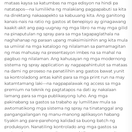
mataas kaysa sa katumbas na mga edisyon na hindi pa
natatapos—na lumilikha ng malakiang pagpapabuti sa kita
na direktang nakaaapekto sa kabuuang kita. Ang ganitong
kanais-nais na ratio ng gastos at benepisyo ay ginagawang
kaakit-akit ang pag-uugnay ng mga libro na may mga gilid
na pinaputulan ng spray para sa mga tagapaglathala na
naghahanap ng paraan upang maksimisinhin ang kita mula
sa umiiral na mga katalogo ng nilalaman sa pamamagitan
ng mas mahusay na presentasyon imbes na sa mahal na
pagbuo ng nilalaman. Ang kahusayan ng mga modernong
sistema ng spray application ay nagpapahintulot sa mataas
na dami ng proseso na panatilihin ang gastos bawat yunit
sa kontroladong antas kahit para sa mga print run na may
katamtamang laki—na nagpapalawak ng access sa mga
premium na teknik ng pagtatapos na dati ay nakalaan
lamang para sa mga publikasyong luho. Ang mga
pakinabang sa gastos sa trabaho ay lumilitaw mula sa
awtomatikong mga sistema ng spray na tinatanggal ang
pangangailangan ng manu-manong aplikasyon habang
tiyakin ang pare-parehong kalidad sa buong batch ng
produksyon. Nanatiling kontrolado ang mga gastos sa