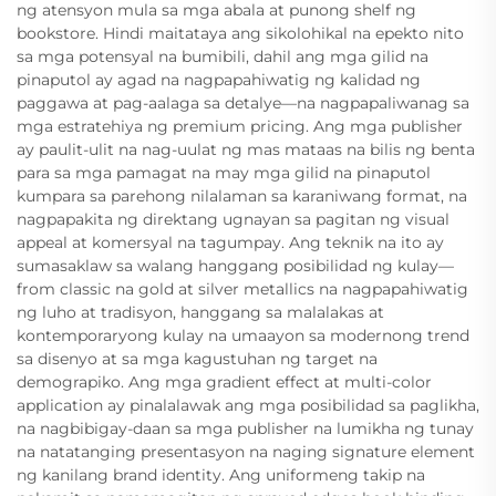
ng atensyon mula sa mga abala at punong shelf ng
bookstore. Hindi maitataya ang sikolohikal na epekto nito
sa mga potensyal na bumibili, dahil ang mga gilid na
pinaputol ay agad na nagpapahiwatig ng kalidad ng
paggawa at pag-aalaga sa detalye—na nagpapaliwanag sa
mga estratehiya ng premium pricing. Ang mga publisher
ay paulit-ulit na nag-uulat ng mas mataas na bilis ng benta
para sa mga pamagat na may mga gilid na pinaputol
kumpara sa parehong nilalaman sa karaniwang format, na
nagpapakita ng direktang ugnayan sa pagitan ng visual
appeal at komersyal na tagumpay. Ang teknik na ito ay
sumasaklaw sa walang hanggang posibilidad ng kulay—
from classic na gold at silver metallics na nagpapahiwatig
ng luho at tradisyon, hanggang sa malalakas at
kontemporaryong kulay na umaayon sa modernong trend
sa disenyo at sa mga kagustuhan ng target na
demograpiko. Ang mga gradient effect at multi-color
application ay pinalalawak ang mga posibilidad sa paglikha,
na nagbibigay-daan sa mga publisher na lumikha ng tunay
na natatanging presentasyon na naging signature element
ng kanilang brand identity. Ang uniformeng takip na