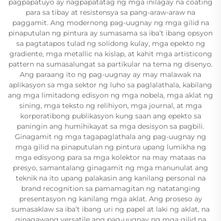
pagpapatuyo ay nagpapatatag ng mga inilagay na coating
para sa tibay at resistensya sa pang-araw-araw na
paggamit. Ang modernong pag-uugnay ng mga gilid na
pinaputulan ng pintura ay sumasama sa iba’t ibang opsyon
sa pagtatapos tulad ng solidong kulay, mga epekto ng
gradiente, mga metallic na kislap, at kahit mga artisticong
pattern na sumasalungat sa partikular na tema ng disenyo.
Ang paraang ito ng pag-uugnay ay may malawak na
aplikasyon sa mga sektor ng luho sa paglalathala, kabilang
ang mga limitadong edisyon ng mga nobela, mga aklat ng
sining, mga teksto ng relihiyon, mga journal, at mga
korporatibong publikasyon kung saan ang epekto sa
paningin ang humihikayat sa mga desisyon sa pagbili.
Ginagamit ng mga tagapaglathala ang pag-uugnay ng
mga gilid na pinaputulan ng pintura upang lumikha ng
mga edisyong para sa mga kolektor na may mataas na
presyo, samantalang ginagamit ng mga manunulat ang
teknik na ito upang palakasin ang kanilang personal na
brand recognition sa pamamagitan ng natatanging
presentasyon ng kanilang mga aklat. Ang proseso ay
sumasaklaw sa iba’t ibang uri ng papel at laki ng aklat, na
ginagawang versatile ang pag-uugnay ng mga gilid na