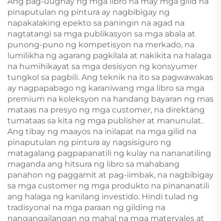
Ang pag-uugnay ng mga libro na may mga gilid na
sa mga Matatanda at
pinaputulan ng pintura ay nagbibigay ng
Mag-asawa
napakalaking epekto sa paningin na agad na
nagtatangi sa mga publikasyon sa mga abala at
punong-puno ng kompetisyon na merkado, na
lumilikha ng agarang pagkilala at nakikita na halaga
na humihikayat sa mga desisyon ng konsyumer
tungkol sa pagbili. Ang teknik na ito sa pagwawakas
ay nagpapabago ng karaniwang mga libro sa mga
premium na koleksyon na handang bayaran ng mas
mataas na presyo ng mga customer, na direktang
tumataas sa kita ng mga publisher at manunulat.
Ang tibay ng maayos na inilapat na mga gilid na
pinaputulan ng pintura ay nagsisiguro ng
matagalang pagpapanatili ng kulay na nananatiling
maganda ang hitsura ng libro sa mahabang
panahon ng paggamit at pag-iimbak, na nagbibigay
sa mga customer ng mga produkto na pinananatili
ang halaga ng kanilang investido. Hindi tulad ng
tradisyonal na mga paraan ng gilding na
nangangailangan ng mahal na mga materyales at