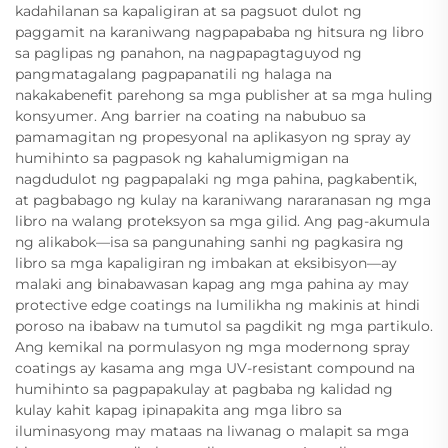
kadahilanan sa kapaligiran at sa pagsuot dulot ng
paggamit na karaniwang nagpapababa ng hitsura ng libro
sa paglipas ng panahon, na nagpapagtaguyod ng
pangmatagalang pagpapanatili ng halaga na
nakakabenefit parehong sa mga publisher at sa mga huling
konsyumer. Ang barrier na coating na nabubuo sa
pamamagitan ng propesyonal na aplikasyon ng spray ay
humihinto sa pagpasok ng kahalumigmigan na
nagdudulot ng pagpapalaki ng mga pahina, pagkabentik,
at pagbabago ng kulay na karaniwang nararanasan ng mga
libro na walang proteksyon sa mga gilid. Ang pag-akumula
ng alikabok—isa sa pangunahing sanhi ng pagkasira ng
libro sa mga kapaligiran ng imbakan at eksibisyon—ay
malaki ang binabawasan kapag ang mga pahina ay may
protective edge coatings na lumilikha ng makinis at hindi
poroso na ibabaw na tumutol sa pagdikit ng mga partikulo.
Ang kemikal na pormulasyon ng mga modernong spray
coatings ay kasama ang mga UV-resistant compound na
humihinto sa pagpapakulay at pagbaba ng kalidad ng
kulay kahit kapag ipinapakita ang mga libro sa
iluminasyong may mataas na liwanag o malapit sa mga