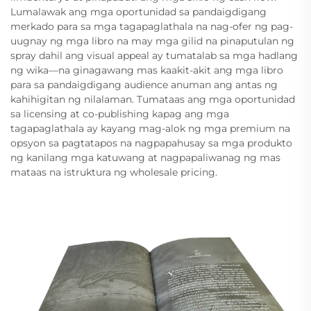
Lumalawak ang mga oportunidad sa pandaigdigang
merkado para sa mga tagapaglathala na nag-ofer ng pag-
uugnay ng mga libro na may mga gilid na pinaputulan ng
spray dahil ang visual appeal ay tumatalab sa mga hadlang
ng wika—na ginagawang mas kaakit-akit ang mga libro
para sa pandaigdigang audience anuman ang antas ng
kahihigitan ng nilalaman. Tumataas ang mga oportunidad
sa licensing at co-publishing kapag ang mga
tagapaglathala ay kayang mag-alok ng mga premium na
opsyon sa pagtatapos na nagpapahusay sa mga produkto
ng kanilang mga katuwang at nagpapaliwanag ng mas
mataas na istruktura ng wholesale pricing.