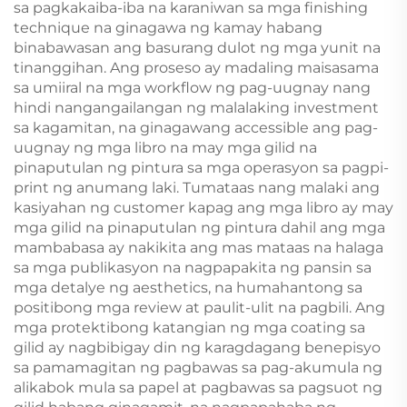
sa pagkakaiba-iba na karaniwan sa mga finishing
technique na ginagawa ng kamay habang
binabawasan ang basurang dulot ng mga yunit na
tinanggihan. Ang proseso ay madaling maisasama
sa umiiral na mga workflow ng pag-uugnay nang
hindi nangangailangan ng malalaking investment
sa kagamitan, na ginagawang accessible ang pag-
uugnay ng mga libro na may mga gilid na
pinaputulan ng pintura sa mga operasyon sa pagpi-
print ng anumang laki. Tumataas nang malaki ang
kasiyahan ng customer kapag ang mga libro ay may
mga gilid na pinaputulan ng pintura dahil ang mga
mambabasa ay nakikita ang mas mataas na halaga
sa mga publikasyon na nagpapakita ng pansin sa
mga detalye ng aesthetics, na humahantong sa
positibong mga review at paulit-ulit na pagbili. Ang
mga protektibong katangian ng mga coating sa
gilid ay nagbibigay din ng karagdagang benepisyo
sa pamamagitan ng pagbawas sa pag-akumula ng
alikabok mula sa papel at pagbawas sa pagsuot ng