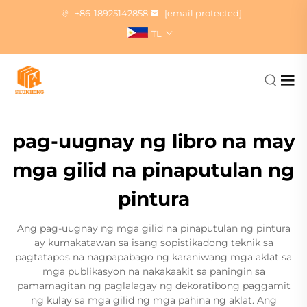
+86-18925142858
[email protected]
TL
pag-uugnay ng libro na may
mga gilid na pinaputulan ng
pintura
Ang pag-uugnay ng mga gilid na pinaputulan ng pintura
ay kumakatawan sa isang sopistikadong teknik sa
pagtatapos na nagpapabago ng karaniwang mga aklat sa
mga publikasyon na nakakaakit sa paningin sa
pamamagitan ng paglalagay ng dekoratibong paggamit
ng kulay sa mga gilid ng mga pahina ng aklat. Ang