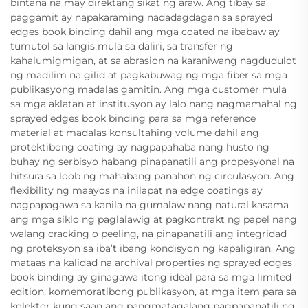
bintana na may direktang sikat ng araw. Ang tibay sa
paggamit ay napakaraming nadadagdagan sa sprayed
edges book binding dahil ang mga coated na ibabaw ay
tumutol sa langis mula sa daliri, sa transfer ng
kahalumigmigan, at sa abrasion na karaniwang nagdudulot
ng madilim na gilid at pagkabuwag ng mga fiber sa mga
publikasyong madalas gamitin. Ang mga customer mula
sa mga aklatan at institusyon ay lalo nang nagmamahal ng
sprayed edges book binding para sa mga reference
material at madalas konsultahing volume dahil ang
protektibong coating ay nagpapahaba nang husto ng
buhay ng serbisyo habang pinapanatili ang propesyonal na
hitsura sa loob ng mahabang panahon ng circulasyon. Ang
flexibility ng maayos na inilapat na edge coatings ay
nagpapagawa sa kanila na gumalaw nang natural kasama
ang mga siklo ng paglalawig at pagkontrakt ng papel nang
walang cracking o peeling, na pinapanatili ang integridad
ng proteksyon sa iba’t ibang kondisyon ng kapaligiran. Ang
mataas na kalidad na archival properties ng sprayed edges
book binding ay ginagawa itong ideal para sa mga limited
edition, komemoratibong publikasyon, at mga item para sa
kolektor kung saan ang pangmatagalang pagpapanatili ng