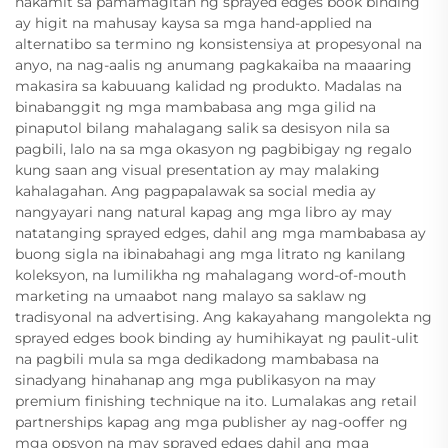
nakamit sa pamamagitan ng sprayed edges book binding
ay higit na mahusay kaysa sa mga hand-applied na
alternatibo sa termino ng konsistensiya at propesyonal na
anyo, na nag-aalis ng anumang pagkakaiba na maaaring
makasira sa kabuuang kalidad ng produkto. Madalas na
binabanggit ng mga mambabasa ang mga gilid na
pinaputol bilang mahalagang salik sa desisyon nila sa
pagbili, lalo na sa mga okasyon ng pagbibigay ng regalo
kung saan ang visual presentation ay may malaking
kahalagahan. Ang pagpapalawak sa social media ay
nangyayari nang natural kapag ang mga libro ay may
natatanging sprayed edges, dahil ang mga mambabasa ay
buong sigla na ibinabahagi ang mga litrato ng kanilang
koleksyon, na lumilikha ng mahalagang word-of-mouth
marketing na umaabot nang malayo sa saklaw ng
tradisyonal na advertising. Ang kakayahang mangolekta ng
sprayed edges book binding ay humihikayat ng paulit-ulit
na pagbili mula sa mga dedikadong mambabasa na
sinadyang hinahanap ang mga publikasyon na may
premium finishing technique na ito. Lumalakas ang retail
partnerships kapag ang mga publisher ay nag-ooffer ng
mga opsyon na may sprayed edges dahil ang mga