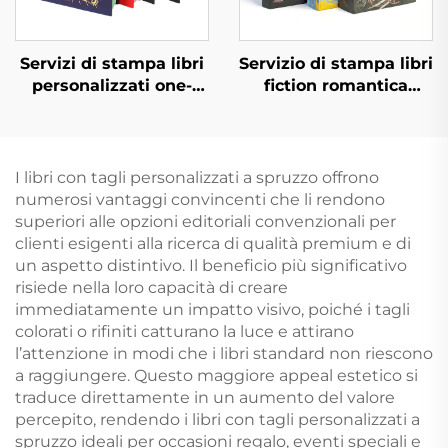
Servizi di stampa libri
Servizio di stampa libri
personalizzati one-
fiction romantica
stop fabbrica libro di
romanzo editore
alta qualità con bordi
indipendente
spruzzati stampa libro
personalizzato con
foto copertina rigida
copertina rigida spray
I libri con tagli personalizzati a spruzzo offrono
con bordi dorati
e sovracoperta
numerosi vantaggi convincenti che li rendono
superiori alle opzioni editoriali convenzionali per
clienti esigenti alla ricerca di qualità premium e di
un aspetto distintivo. Il beneficio più significativo
risiede nella loro capacità di creare
immediatamente un impatto visivo, poiché i tagli
colorati o rifiniti catturano la luce e attirano
l’attenzione in modi che i libri standard non riescono
a raggiungere. Questo maggiore appeal estetico si
traduce direttamente in un aumento del valore
percepito, rendendo i libri con tagli personalizzati a
spruzzo ideali per occasioni regalo, eventi speciali e