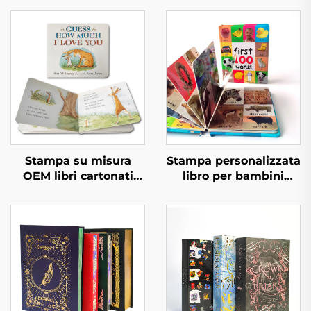
Stampa su misura
Stampa personalizzata
OEM libri cartonati
libro per bambini
buoni ed educativi
primi 100 animali
libri per bambini in
parole educative libro
inglese libri interattivi
cartonato copertina
per bambini stampa
rigida
libri cartonati