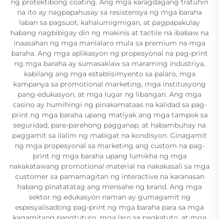
ng protektibong coating. Ang mga karagdagang tratuhin
na ito ay nagpapahusay sa resistensya ng mga baraha
laban sa pagsuot, kahalumigmigan, at pagpapakulay
habang nagbibigay din ng makinis at tactile na ibabaw na
inaasahan ng mga manlalaro mula sa premium na mga
baraha. Ang mga aplikasyon ng propesyonal na pag-print
ng mga baraha ay sumasaklaw sa maraming industriya,
kabilang ang mga establisimyento sa palaro, mga
kampanya sa promotional marketing, mga institusyong
pang-edukasyon, at mga lugar ng libangan. Ang mga
casino ay humihingi ng pinakamataas na kalidad sa pag-
print ng mga baraha upang matiyak ang mga tampok sa
seguridad, pare-parehong pagganap, at habambuhay na
paggamit sa ilalim ng mabigat na kondisyon. Ginagamit
ng mga propesyonal sa marketing ang custom na pag-
print ng mga baraha upang lumikha ng mga
nakakatawang promotional material na nakakasali sa mga
customer sa pamamagitan ng interactive na karanasan
habang pinatatatag ang mensahe ng brand. Ang mga
sektor ng edukasyon naman ay gumagamit ng
espesyalisadong pag-print ng mga baraha para sa mga
kagamitang pangtuturo, mga laro sa pagkatuto, at mga