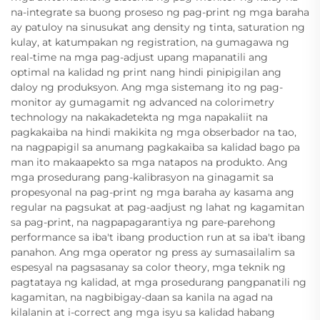
na-integrate sa buong proseso ng pag-print ng mga baraha
ay patuloy na sinusukat ang density ng tinta, saturation ng
kulay, at katumpakan ng registration, na gumagawa ng
real-time na mga pag-adjust upang mapanatili ang
optimal na kalidad ng print nang hindi pinipigilan ang
daloy ng produksyon. Ang mga sistemang ito ng pag-
monitor ay gumagamit ng advanced na colorimetry
technology na nakakadetekta ng mga napakaliit na
pagkakaiba na hindi makikita ng mga obserbador na tao,
na nagpapigil sa anumang pagkakaiba sa kalidad bago pa
man ito makaapekto sa mga natapos na produkto. Ang
mga prosedurang pang-kalibrasyon na ginagamit sa
propesyonal na pag-print ng mga baraha ay kasama ang
regular na pagsukat at pag-aadjust ng lahat ng kagamitan
sa pag-print, na nagpapagarantiya ng pare-parehong
performance sa iba't ibang production run at sa iba't ibang
panahon. Ang mga operator ng press ay sumasailalim sa
espesyal na pagsasanay sa color theory, mga teknik ng
pagtataya ng kalidad, at mga prosedurang pangpanatili ng
kagamitan, na nagbibigay-daan sa kanila na agad na
kilalanin at i-correct ang mga isyu sa kalidad habang