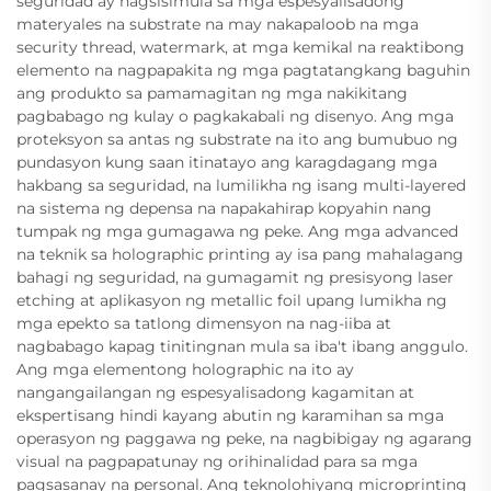
seguridad ay nagsisimula sa mga espesyalisadong
materyales na substrate na may nakapaloob na mga
security thread, watermark, at mga kemikal na reaktibong
elemento na nagpapakita ng mga pagtatangkang baguhin
ang produkto sa pamamagitan ng mga nakikitang
pagbabago ng kulay o pagkakabali ng disenyo. Ang mga
proteksyon sa antas ng substrate na ito ang bumubuo ng
pundasyon kung saan itinatayo ang karagdagang mga
hakbang sa seguridad, na lumilikha ng isang multi-layered
na sistema ng depensa na napakahirap kopyahin nang
tumpak ng mga gumagawa ng peke. Ang mga advanced
na teknik sa holographic printing ay isa pang mahalagang
bahagi ng seguridad, na gumagamit ng presisyong laser
etching at aplikasyon ng metallic foil upang lumikha ng
mga epekto sa tatlong dimensyon na nag-iiba at
nagbabago kapag tinitingnan mula sa iba't ibang anggulo.
Ang mga elementong holographic na ito ay
nangangailangan ng espesyalisadong kagamitan at
ekspertisang hindi kayang abutin ng karamihan sa mga
operasyon ng paggawa ng peke, na nagbibigay ng agarang
visual na pagpapatunay ng orihinalidad para sa mga
pagsasanay na personal. Ang teknolohiyang microprinting