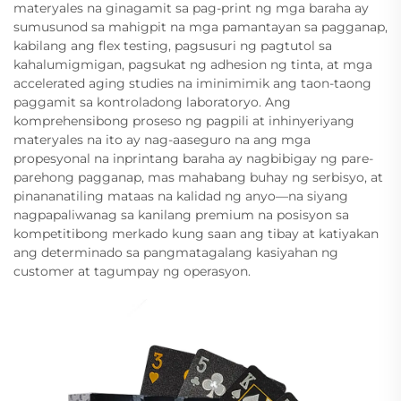
materyales na ginagamit sa pag-print ng mga baraha ay
sumusunod sa mahigpit na mga pamantayan sa pagganap,
kabilang ang flex testing, pagsusuri ng pagtutol sa
kahalumigmigan, pagsukat ng adhesion ng tinta, at mga
accelerated aging studies na iminimimik ang taon-taong
paggamit sa kontroladong laboratoryo. Ang
komprehensibong proseso ng pagpili at inhinyeriyang
materyales na ito ay nag-aaseguro na ang mga
propesyonal na inprintang baraha ay nagbibigay ng pare-
parehong pagganap, mas mahabang buhay ng serbisyo, at
pinananatiling mataas na kalidad ng anyo—na siyang
nagpapaliwanag sa kanilang premium na posisyon sa
kompetitibong merkado kung saan ang tibay at katiyakan
ang determinado sa pangmatagalang kasiyahan ng
customer at tagumpay ng operasyon.