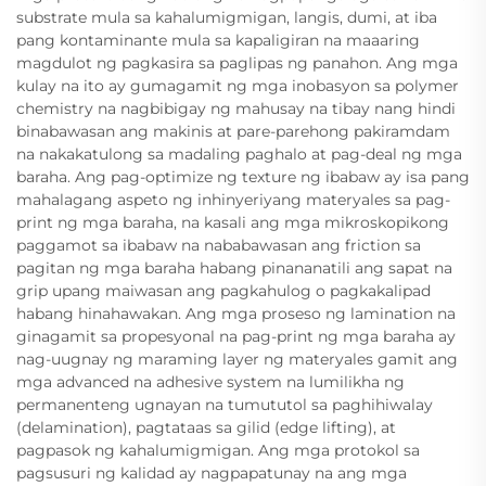
substrate mula sa kahalumigmigan, langis, dumi, at iba
pang kontaminante mula sa kapaligiran na maaaring
magdulot ng pagkasira sa paglipas ng panahon. Ang mga
kulay na ito ay gumagamit ng mga inobasyon sa polymer
chemistry na nagbibigay ng mahusay na tibay nang hindi
binabawasan ang makinis at pare-parehong pakiramdam
na nakakatulong sa madaling paghalo at pag-deal ng mga
baraha. Ang pag-optimize ng texture ng ibabaw ay isa pang
mahalagang aspeto ng inhinyeriyang materyales sa pag-
print ng mga baraha, na kasali ang mga mikroskopikong
paggamot sa ibabaw na nababawasan ang friction sa
pagitan ng mga baraha habang pinananatili ang sapat na
grip upang maiwasan ang pagkahulog o pagkakalipad
habang hinahawakan. Ang mga proseso ng lamination na
ginagamit sa propesyonal na pag-print ng mga baraha ay
nag-uugnay ng maraming layer ng materyales gamit ang
mga advanced na adhesive system na lumilikha ng
permanenteng ugnayan na tumututol sa paghihiwalay
(delamination), pagtataas sa gilid (edge lifting), at
pagpasok ng kahalumigmigan. Ang mga protokol sa
pagsusuri ng kalidad ay nagpapatunay na ang mga