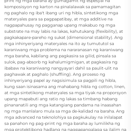
print ng mga baraha ay gumagamit ng espesyal na
komposisyon ng karton na pinalalawak sa pamamagitan
ng paghalo ng iba't ibang uri ng hibla, sintetikong mga
materyales para sa pagpapatibay, at mga additive na
nagpapahusay ng pagganap upang makabuo ng mga
substrate na may labis na lakas, kahutukang (flexibility), at
pagkakapare-pareho ng sukat (dimensional stability). Ang
mga inhinyeriyang materyales na ito ay tumututol sa
karaniwang mga problema na nararanasan ng karaniwang
mga baraha, kabilang ang pagkasira sa gilid, pinsala sa
sulok, pag-absorb ng kahalumigmigan, at pagkasira ng
ibabaw na karaniwang nangyayari dahil sa paulit-ulit na
paghawak at paghalo (shuffling). Ang proseso ng
inhinyeriyang papel ay nagsisimula sa pagpili ng hibla,
kung saan isinasama ang mahabang hibla ng cotton, linen,
at mga sintetikong materyales sa mga tiyak na proporsyon
upang mapabuti ang ratio ng lakas sa timbang habang
pinananatili ang mga katangiang pandama na inaasahan
ng mga manlalaro mula sa mga de-kalidad na baraha. Ang
mga advanced na teknolohiya sa pagkukulay na inilalapat
sa panahon ng pag-print ng mga baraha ay lumilikha ng
mga protektibong hadlang na nagpapangalaga sa ilalim na