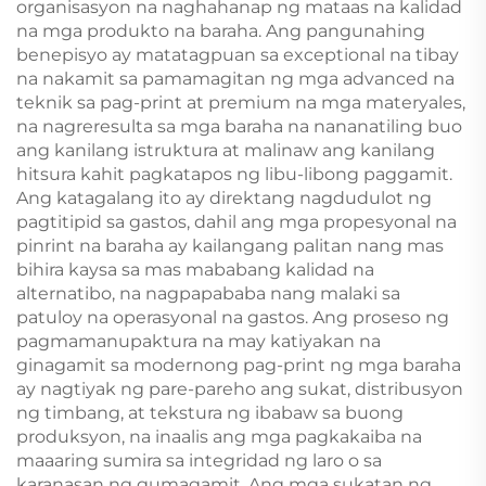
organisasyon na naghahanap ng mataas na kalidad
na mga produkto na baraha. Ang pangunahing
benepisyo ay matatagpuan sa exceptional na tibay
na nakamit sa pamamagitan ng mga advanced na
teknik sa pag-print at premium na mga materyales,
na nagreresulta sa mga baraha na nananatiling buo
ang kanilang istruktura at malinaw ang kanilang
hitsura kahit pagkatapos ng libu-libong paggamit.
Ang katagalang ito ay direktang nagdudulot ng
pagtitipid sa gastos, dahil ang mga propesyonal na
pinrint na baraha ay kailangang palitan nang mas
bihira kaysa sa mas mababang kalidad na
alternatibo, na nagpapababa nang malaki sa
patuloy na operasyonal na gastos. Ang proseso ng
pagmamanupaktura na may katiyakan na
ginagamit sa modernong pag-print ng mga baraha
ay nagtiyak ng pare-pareho ang sukat, distribusyon
ng timbang, at tekstura ng ibabaw sa buong
produksyon, na inaalis ang mga pagkakaiba na
maaaring sumira sa integridad ng laro o sa
karanasan ng gumagamit. Ang mga sukatan ng