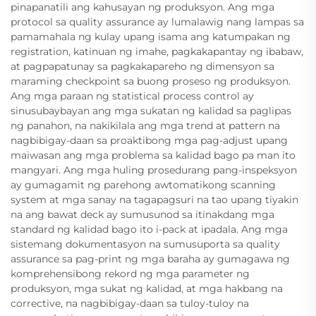
pinapanatili ang kahusayan ng produksyon. Ang mga
protocol sa quality assurance ay lumalawig nang lampas sa
pamamahala ng kulay upang isama ang katumpakan ng
registration, katinuan ng imahe, pagkakapantay ng ibabaw,
at pagpapatunay sa pagkakapareho ng dimensyon sa
maraming checkpoint sa buong proseso ng produksyon.
Ang mga paraan ng statistical process control ay
sinusubaybayan ang mga sukatan ng kalidad sa paglipas
ng panahon, na nakikilala ang mga trend at pattern na
nagbibigay-daan sa proaktibong mga pag-adjust upang
maiwasan ang mga problema sa kalidad bago pa man ito
mangyari. Ang mga huling prosedurang pang-inspeksyon
ay gumagamit ng parehong awtomatikong scanning
system at mga sanay na tagapagsuri na tao upang tiyakin
na ang bawat deck ay sumusunod sa itinakdang mga
standard ng kalidad bago ito i-pack at ipadala. Ang mga
sistemang dokumentasyon na sumusuporta sa quality
assurance sa pag-print ng mga baraha ay gumagawa ng
komprehensibong rekord ng mga parameter ng
produksyon, mga sukat ng kalidad, at mga hakbang na
corrective, na nagbibigay-daan sa tuloy-tuloy na