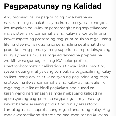
Pagpapatunay ng Kalidad
Ang propesyonal na pag-print ng mga baraha ay
nakakamit ng napakahusay na konsistensya sa paningin at
katumpakan ng kulay sa pamamagitan ng sopistikadong
mga sistema ng pamamahala ng kulay na kontrolin ang
bawat aspeto ng proseso ng pag-print mula sa mga unang
file ng disenyo hanggang sa panghuling paghahatid ng
produkto. Ang pundasyon ng superior na reproduksyon ng
kulay ay nagsisimula sa mga advanced na prepress na
workflow na gumagamit ng ICC color profiles,
spectrophotometric calibration, at mga digital proofing
system upang matiyak ang tumpak na pagsasalin ng kulay
sa iba't ibang device at kondisyon ng pag-print. Ang mga
protocol na ito sa pamamahala ng kulay ay nag-aalis ng
mga pagkakaiba at hindi pagkakasunod-sunod na
karaniwang nararanasan sa mga mababang kalidad na
operasyon ng pag-print, na nagpapagarantiya na ang
bawat baraha sa isang production run ay eksaktong
tumutugma sa inaprobahang mga standard ng kulay. Ang
mga awtomatikong sistema ng pag-monitor ng kulay na