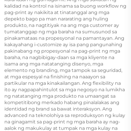
kalidad na kontrol na isinama sa buong workflow ng
pag-print ay nakikita at tinatanggal ang mga
depekto bago pa man nararating ang huling
produkto, na nagtitiyak na ang mga customer ay
tumatanggap ng mga baraha na sumusunod sa
pinakamataas na propesyonal na pamantayan. Ang
kakayahang i-customize ay isa pang pangunahing
pakinabang ng propesyonal na pag-print ng mga
baraha, na nagbibigay-daan sa mga kliyente na
isama ang mga natatanging disenyo, mga
elemento ng branding, mga tampok sa seguridad,
at mga espesyal na finishing na naaayon sa
partikular na mga kinakailangan. Ang flexibility na
ito ay nagpapahintulot sa mga negosyo na lumikha
ng natatanging mga produkto na umaangat sa
kompetitibong merkado habang pinalalakas ang
identidad ng brand sa bawat interaksyon. Ang
advanced na teknolohiya sa reproduksyon ng kulay
na ginagamit sa pag-print ng mga baraha ay nag-
aalok ng makukulay at tumpak na mga kulay na