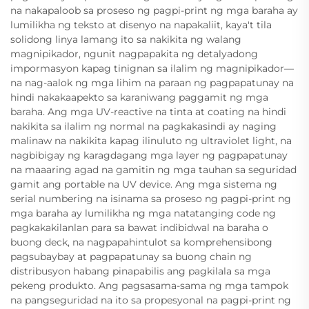
na nakapaloob sa proseso ng pagpi-print ng mga baraha ay
lumilikha ng teksto at disenyo na napakaliit, kaya't tila
solidong linya lamang ito sa nakikita ng walang
magnipikador, ngunit nagpapakita ng detalyadong
impormasyon kapag tinignan sa ilalim ng magnipikador—
na nag-aalok ng mga lihim na paraan ng pagpapatunay na
hindi nakakaapekto sa karaniwang paggamit ng mga
baraha. Ang mga UV-reactive na tinta at coating na hindi
nakikita sa ilalim ng normal na pagkakasindi ay naging
malinaw na nakikita kapag ilinuluto ng ultraviolet light, na
nagbibigay ng karagdagang mga layer ng pagpapatunay
na maaaring agad na gamitin ng mga tauhan sa seguridad
gamit ang portable na UV device. Ang mga sistema ng
serial numbering na isinama sa proseso ng pagpi-print ng
mga baraha ay lumilikha ng mga natatanging code ng
pagkakakilanlan para sa bawat indibidwal na baraha o
buong deck, na nagpapahintulot sa komprehensibong
pagsubaybay at pagpapatunay sa buong chain ng
distribusyon habang pinapabilis ang pagkilala sa mga
pekeng produkto. Ang pagsasama-sama ng mga tampok
na pangseguridad na ito sa propesyonal na pagpi-print ng