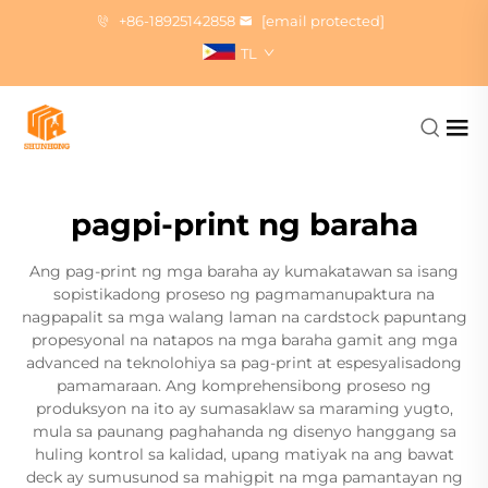
+86-18925142858
[email protected]
TL
pagpi-print ng baraha
Ang pag-print ng mga baraha ay kumakatawan sa isang
sopistikadong proseso ng pagmamanupaktura na
nagpapalit sa mga walang laman na cardstock papuntang
propesyonal na natapos na mga baraha gamit ang mga
advanced na teknolohiya sa pag-print at espesyalisadong
pamamaraan. Ang komprehensibong proseso ng
produksyon na ito ay sumasaklaw sa maraming yugto,
mula sa paunang paghahanda ng disenyo hanggang sa
huling kontrol sa kalidad, upang matiyak na ang bawat
deck ay sumusunod sa mahigpit na mga pamantayan ng