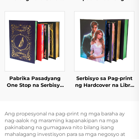
Binding Pasadyang
imprenta Mga Aklat sa
Pag-print ng Libro
Kwento ng Pagtulog
para sa mga Nobela
para sa mga Bata Mga
ng mga Matatanda
Aklat na Pampalabas
Romanza Linen
para sa Kindergarten
Hardcover na Libro
na May Hardcover
Pabrika Pasadyang
Serbisyo sa Pag-print
One Stop na Serbisyo
ng Hardcover na Libro
sa Pag-print ng Libro
Self Publishing
Mataas na Kalidad na
Pasadyang Pag-print
Sprayed Edge na Pag-
ng Romanza na
print ng Libro
Nobela na may
Ang propesyonal na pag-print ng mga baraha ay
Hardcover na Photo
Sprayed Edges
nag-aalok ng maraming kapanakipan na mga
Book na may Gintong
pakinabang na gumagawa nito bilang isang
Gilya
mahalagang investisyon para sa mga negosyo at