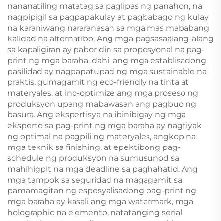
nananatiling matatag sa paglipas ng panahon, na
nagpipigil sa pagpapakulay at pagbabago ng kulay
na karaniwang nararanasan sa mga mas mababang
kalidad na alternatibo. Ang mga pagsasaalang-alang
sa kapaligiran ay pabor din sa propesyonal na pag-
print ng mga baraha, dahil ang mga establisadong
pasilidad ay nagpapatupad ng mga sustainable na
praktis, gumagamit ng eco-friendly na tinta at
materyales, at ino-optimize ang mga proseso ng
produksyon upang mabawasan ang pagbuo ng
basura. Ang ekspertisya na ibinibigay ng mga
eksperto sa pag-print ng mga baraha ay nagtiyak
ng optimal na pagpili ng materyales, angkop na
mga teknik sa finishing, at epektibong pag-
schedule ng produksyon na sumusunod sa
mahihigpit na mga deadline sa paghahatid. Ang
mga tampok sa seguridad na magagamit sa
pamamagitan ng espesyalisadong pag-print ng
mga baraha ay kasali ang mga watermark, mga
holographic na elemento, natatanging serial