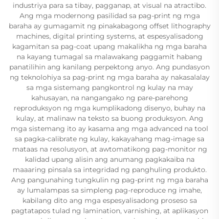
industriya para sa tibay, pagganap, at visual na atractibo.
Ang mga modernong pasilidad sa pag-print ng mga
baraha ay gumagamit ng pinakabagong offset lithography
machines, digital printing systems, at espesyalisadong
kagamitan sa pag-coat upang makalikha ng mga baraha
na kayang tumagal sa malawakang paggamit habang
panatilihin ang kanilang perpektong anyo. Ang pundasyon
ng teknolohiya sa pag-print ng mga baraha ay nakasalalay
sa mga sistemang pangkontrol ng kulay na may
kahusayan, na nangangako ng pare-parehong
reproduksyon ng mga kumplikadong disenyo, buhay na
kulay, at malinaw na teksto sa buong produksyon. Ang
mga sistemang ito ay kasama ang mga advanced na tool
sa pagka-calibrate ng kulay, kakayahang mag-image sa
mataas na resolusyon, at awtomatikong pag-monitor ng
kalidad upang alisin ang anumang pagkakaiba na
maaaring pinsala sa integridad ng panghuling produkto.
Ang pangunahing tungkulin ng pag-print ng mga baraha
ay lumalampas sa simpleng pag-reproduce ng imahe,
kabilang dito ang mga espesyalisadong proseso sa
pagtatapos tulad ng lamination, varnishing, at aplikasyon