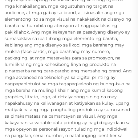
mga kinakailangan, mga kagustuhan ng target na
audience, at mga gabay sa brand, at isinasalin ang mga
elementong ito sa mga visual na nakakaakit na disenyo ng
baraha na humihila ng atensyon at nagpapalakas ng
pakikilahok. Ang mga kakayahan sa pasadyang disenyo ay
sumasaklaw sa iba't ibang mga elemento ng baraha,
kabilang ang mga disenyo sa likod, mga barahang may
mukha (face cards), mga barahang may numero,
packaging, at mga materyales para sa promosyon, na
lumilikha ng mga kohesibong linya ng produkto na
pinareserba nang pare-pareho ang mensahe ng brand. Ang
mga advanced na teknolohiya sa digital printing ay
nagpapahintulot sa mga tagapagkaloob ng buong-buo na
mga baraha na muling likhain ang mga kumplikadong
graphics, litrato, logo, at detalyadong sining na may
napakahusay na kaliwanagan at katiyakan sa kulay, upang
matiyak na ang mga panghuling produkto ay sumusunod
sa pinakamataas na pamantayan sa visual. Ang mga
kakayahan sa variable data printing ay nagbibigay-daan sa
mga opsyon sa personalisasyon tulad ng mga indibidwal
na pangalan, serial number, o natatanging identifier sa