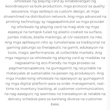
wholesale ng playing card ay kinabibilangan ng
koordinasyon sa bulk production, mga protocol sa quality
assurance, mga serbisyo sa custom design, at mga
streamlined na distribution network. Ang mga advanced na
printing technology ay nagpapahintulot sa mga provider
ng wholesale ng playing card na mag-alok ng mga
espesyal na tampok tulad ng plastic-coated na surface,
jumbo indices, braille markings, at UV-resistant na inks.
Ang mga aplikasyon nito ay lumalampas sa tradisyonal na
gaming patungo sa therapeutic na gamit, edukasyon na
tools, magic performances, at collectible markets. Ang
mga negosyo sa wholesale ng playing card ay madalas na
nagsasama ng eco-friendly na mga proseso sa
pagmamanupaktura, na gumagamit ng recyclable na
materyales at sustainable na paraan ng produksyon. Ang
mga modernong wholesale na operasyon ay gumagamit
ng mga digital platform para sa order management, real-
time na inventory tracking, at customer communication,
na nag-aaseguro ng seamless na transaksyon at reliable na
delivery schedule para sa kanilang diverse na customer
base.