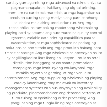
card ay gumagamit ng mga advanced na teknolohiya sa
pagmamanupaktura, kabilang ang digital printing,
premium na cardstock materials, at mga kagamitan sa
precision cutting upang matiyak ang pare-parehong
kalidad sa malalaking production run. Ang mga
teknolohikal na tampok ng modernong wholesale ng
playing card ay kasama ang automated na quality control
systems, variable data printing capabilities para sa
customization, at mga sophisticated na packaging
solutions na protektado ang mga produkto habang nasa
transit at storage. Ang mga wholesale na operasyon na ito
ay naglilingkod sa iba't ibang aplikasyon—mula sa retail
distribution hanggang sa corporate promotional
campaigns, mga institusyong edukasyonal, mga
establisimyento sa gaming, at mga venue sa
entertainment. Ang mga supplier ng wholesale ng playing
card ay karaniwang may malawak na inventory
management systems na sinusubaybayan ang availability
ng produkto, pinamamahalaan ang demand patterns, at
tumutulong sa epektibong order processing. Ang
pangunahing mga tungkulin ng mga operasyon sa