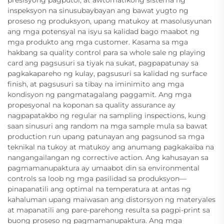
presisyong pagputol, at awtomatikong sistema ng
inspeksyon na sinusubaybayan ang bawat yugto ng
proseso ng produksyon, upang matukoy at masolusyunan
ang mga potensyal na isyu sa kalidad bago maabot ng
mga produkto ang mga customer. Kasama sa mga
hakbang sa quality control para sa whole sale ng playing
card ang pagsusuri sa tiyak na sukat, pagpapatunay sa
pagkakapareho ng kulay, pagsusuri sa kalidad ng surface
finish, at pagsusuri sa tibay na iminimito ang mga
kondisyon ng pangmatagalang paggamit. Ang mga
propesyonal na koponan sa quality assurance ay
nagpapatakbo ng regular na sampling inspections, kung
saan sinusuri ang random na mga sample mula sa bawat
production run upang patunayan ang pagsunod sa mga
teknikal na tukoy at matukoy ang anumang pagkakaiba na
nangangailangan ng corrective action. Ang kahusayan sa
pagmamanupaktura ay umaabot din sa environmental
controls sa loob ng mga pasilidad sa produksyon—
pinapanatili ang optimal na temperatura at antas ng
kahaluman upang maiwasan ang distorsyon ng materyales
at mapanatili ang pare-parehong resulta sa pagpi-print sa
buong proseso ng pagmamanupaktura. Ang mga