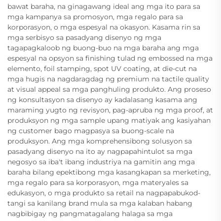
bawat baraha, na ginagawang ideal ang mga ito para sa
mga kampanya sa promosyon, mga regalo para sa
korporasyon, o mga espesyal na okasyon. Kasama rin sa
mga serbisyo sa pasadyang disenyo ng mga
tagapagkaloob ng buong-buo na mga baraha ang mga
espesyal na opsyon sa finishing tulad ng embossed na mga
elemento, foil stamping, spot UV coating, at die-cut na
mga hugis na nagdaragdag ng premium na tactile quality
at visual appeal sa mga panghuling produkto. Ang proseso
ng konsultasyon sa disenyo ay kadalasang kasama ang
maraming yugto ng revisyon, pag-apruba ng mga proof, at
produksyon ng mga sample upang matiyak ang kasiyahan
ng customer bago magpasya sa buong-scale na
produksyon. Ang mga komprehensibong solusyon sa
pasadyang disenyo na ito ay nagpapahintulot sa mga
negosyo sa iba't ibang industriya na gamitin ang mga
baraha bilang epektibong mga kasangkapan sa merketing,
mga regalo para sa korporasyon, mga materyales sa
edukasyon, o mga produkto sa retail na nagpapabukod-
tangi sa kanilang brand mula sa mga kalaban habang
nagbibigay ng pangmatagalang halaga sa mga