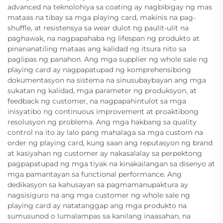
advanced na teknolohiya sa coating ay nagbibigay ng mas
mataas na tibay sa mga playing card, makinis na pag-
shuffle, at resistensya sa wear dulot ng paulit-ulit na
paghawak, na nagpapahaba ng lifespan ng produkto at
pinananatiling mataas ang kalidad ng itsura nito sa
paglipas ng panahon. Ang mga supplier ng whole sale ng
playing card ay nagpapatupad ng komprehensibong
dokumentasyon na sistema na sinusubaybayan ang mga
sukatan ng kalidad, mga parameter ng produksyon, at
feedback ng customer, na nagpapahintulot sa mga
inisyatibo ng continuous improvement at proaktibong
resolusyon ng problema. Ang mga hakbang sa quality
control na ito ay lalo pang mahalaga sa mga custom na
order ng playing card, kung saan ang reputasyon ng brand
at kasiyahan ng customer ay nakasalalay sa perpektong
pagpapatupad ng mga tiyak na kinakailangan sa disenyo at
mga pamantayan sa functional performance. Ang
dedikasyon sa kahusayan sa pagmamanupaktura ay
nagsisiguro na ang mga customer ng whole sale ng
playing card ay natatanggap ang mga produkto na
sumusunod o lumalampas sa kanilang inaasahan, na