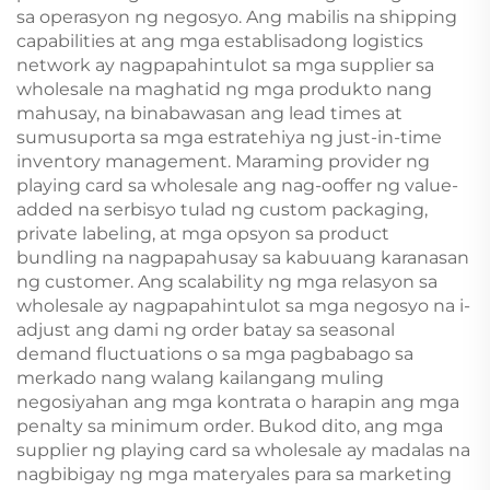
sa operasyon ng negosyo. Ang mabilis na shipping
capabilities at ang mga establisadong logistics
network ay nagpapahintulot sa mga supplier sa
wholesale na maghatid ng mga produkto nang
mahusay, na binabawasan ang lead times at
sumusuporta sa mga estratehiya ng just-in-time
inventory management. Maraming provider ng
playing card sa wholesale ang nag-ooffer ng value-
added na serbisyo tulad ng custom packaging,
private labeling, at mga opsyon sa product
bundling na nagpapahusay sa kabuuang karanasan
ng customer. Ang scalability ng mga relasyon sa
wholesale ay nagpapahintulot sa mga negosyo na i-
adjust ang dami ng order batay sa seasonal
demand fluctuations o sa mga pagbabago sa
merkado nang walang kailangang muling
negosiyahan ang mga kontrata o harapin ang mga
penalty sa minimum order. Bukod dito, ang mga
supplier ng playing card sa wholesale ay madalas na
nagbibigay ng mga materyales para sa marketing