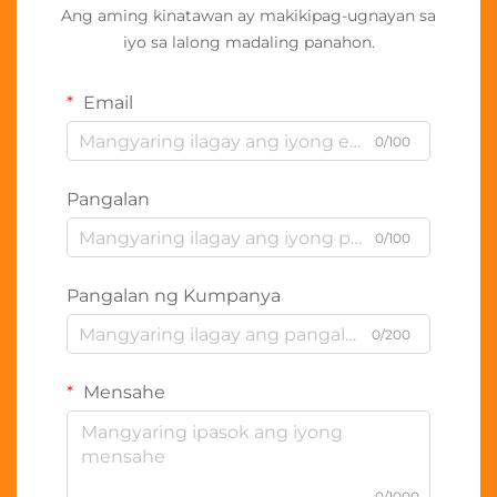
Ang aming kinatawan ay makikipag-ugnayan sa
iyo sa lalong madaling panahon.
Email
0/100
Pangalan
0/100
Pangalan ng Kumpanya
0/200
Mensahe
0/1000