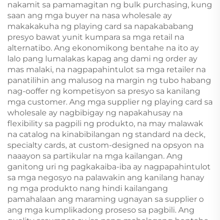
nakamit sa pamamagitan ng bulk purchasing, kung
saan ang mga buyer na nasa wholesale ay
makakakuha ng playing card sa napakababang
presyo bawat yunit kumpara sa mga retail na
alternatibo. Ang ekonomikong bentahe na ito ay
lalo pang lumalakas kapag ang dami ng order ay
mas malaki, na nagpapahintulot sa mga retailer na
panatilihin ang malusog na margin ng tubo habang
nag-ooffer ng kompetisyon sa presyo sa kanilang
mga customer. Ang mga supplier ng playing card sa
wholesale ay nagbibigay ng napakahusay na
flexibility sa pagpili ng produkto, na may malawak
na catalog na kinabibilangan ng standard na deck,
specialty cards, at custom-designed na opsyon na
naaayon sa partikular na mga kailangan. Ang
ganitong uri ng pagkakaiba-iba ay nagpapahintulot
sa mga negosyo na palawakin ang kanilang hanay
ng mga produkto nang hindi kailangang
pamahalaan ang maraming ugnayan sa supplier o
ang mga kumplikadong proseso sa pagbili. Ang