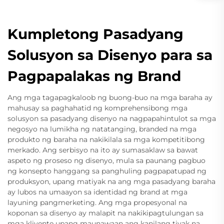
Kumpletong Pasadyang
Solusyon sa Disenyo para sa
Pagpapalakas ng Brand
Ang mga tagapagkaloob ng buong-buo na mga baraha ay
mahusay sa paghahatid ng komprehensibong mga
solusyon sa pasadyang disenyo na nagpapahintulot sa mga
negosyo na lumikha ng natatanging, branded na mga
produkto ng baraha na nakikilala sa mga kompetitibong
merkado. Ang serbisyo na ito ay sumasaklaw sa bawat
aspeto ng proseso ng disenyo, mula sa paunang pagbuo
ng konsepto hanggang sa panghuling pagpapatupad ng
produksyon, upang matiyak na ang mga pasadyang baraha
ay lubos na umaayon sa identidad ng brand at mga
layuning pangmerketing. Ang mga propesyonal na
koponan sa disenyo ay malapit na nakikipagtulungan sa
mga kliyente upang maunawaan ang kanilang tiyak na