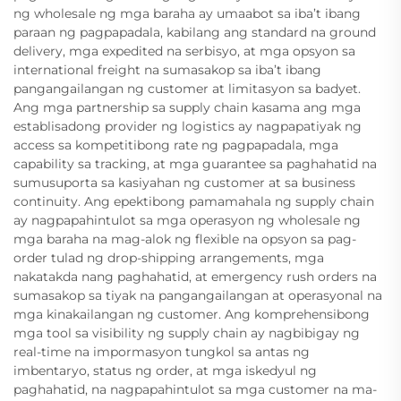
ng wholesale ng mga baraha ay umaabot sa iba’t ibang
paraan ng pagpapadala, kabilang ang standard na ground
delivery, mga expedited na serbisyo, at mga opsyon sa
international freight na sumasakop sa iba’t ibang
pangangailangan ng customer at limitasyon sa badyet.
Ang mga partnership sa supply chain kasama ang mga
establisadong provider ng logistics ay nagpapatiyak ng
access sa kompetitibong rate ng pagpapadala, mga
capability sa tracking, at mga guarantee sa paghahatid na
sumusuporta sa kasiyahan ng customer at sa business
continuity. Ang epektibong pamamahala ng supply chain
ay nagpapahintulot sa mga operasyon ng wholesale ng
mga baraha na mag-alok ng flexible na opsyon sa pag-
order tulad ng drop-shipping arrangements, mga
nakatakda nang paghahatid, at emergency rush orders na
sumasakop sa tiyak na pangangailangan at operasyonal na
mga kinakailangan ng customer. Ang komprehensibong
mga tool sa visibility ng supply chain ay nagbibigay ng
real-time na impormasyon tungkol sa antas ng
imbentaryo, status ng order, at mga iskedyul ng
paghahatid, na nagpapahintulot sa mga customer na ma-