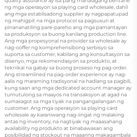
quality assurance ay isa pang mahalagang bentahe
ng mga operasyon sa playing card wholesale, dahil
ang mga establisadong supplier ay nagpapatupad
ng mahigpit na mga protocol sa pagsusuri at
pinananatiling pare-pareho ang mga pamantayan
sa produksyon sa buong kanilang production line.
Ang mga propesyonal na provider sa wholesale ay
nag-ooffer ng komprehensibong serbisyo sa
suporta sa customer, kabilang ang konsultasyon sa
disenyo, mga rekomendasyon sa produkto, at
teknikal na gabay sa buong proseso ng pag-order.
Ang streamlined na pag-order experience ay nag-
aalis ng maraming tradisyonal na hadlang sa pagbili,
kung saan ang mga dedicated account manager ay
tumutulong sa maayos na transaksyon at agad na
sumasagot sa mga tiyak na pangangailangan ng
customer. Ang mga operasyon sa playing card
wholesale ay karaniwang nag-iingat ng malaking
antas ng inventory, na nagtiyak ng maaasahang
availability ng produkto at binabawasan ang
posibilidad ng stockout na maaaring makagambala