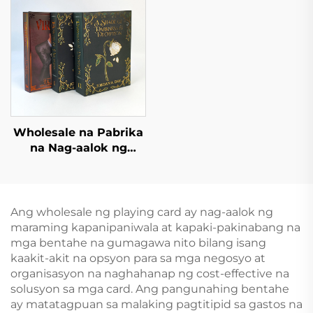
Book
Nobela na may
Sprayed Edges
Wholesale na Pabrika
na Nag-aalok ng
Mataas na Kalidad na
Pag-print ng Aklat,
Hardback na Aklat,
Hardcover na Aklat na
Ang wholesale ng playing card ay nag-aalok ng
May Dami, at
maraming kapanipaniwala at kapaki-pakinabang na
Pininturahan ang mga
mga bentahe na gumagawa nito bilang isang
Gilid
kaakit-akit na opsyon para sa mga negosyo at
organisasyon na naghahanap ng cost-effective na
solusyon sa mga card. Ang pangunahing bentahe
ay matatagpuan sa malaking pagtitipid sa gastos na