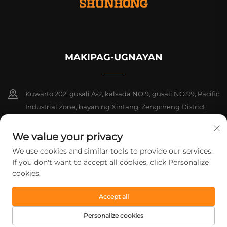
MAKIPAG-UGNAYAN
Kuwarto 202, gusali A-2, kalsada NO.9, gusali NO.99, Pacific
Industrial Zone, bayan ng Xintang, Zengcheng District,
Guangzhou, Guangdong, Tsina
We value your privacy
+86-18925142858
We use cookies and similar tools to provide our services.
If you don't want to accept all cookies, click Personalize
[email protected]
cookies.
Accept all
Copyright © 2026 Guangzhou Shunhong Printing Co., Ltd. Lahat ng
karapatan ay nakareserba.
Patakaran sa Pagkapribado
Personalize cookies