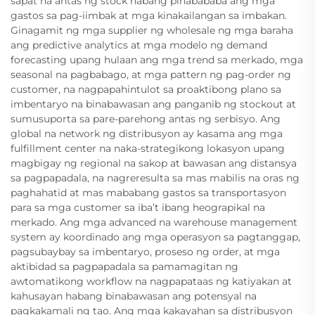
sapat na antas ng stock habang pinabababa ang mga
gastos sa pag-iimbak at mga kinakailangan sa imbakan.
Ginagamit ng mga supplier ng wholesale ng mga baraha
ang predictive analytics at mga modelo ng demand
forecasting upang hulaan ang mga trend sa merkado, mga
seasonal na pagbabago, at mga pattern ng pag-order ng
customer, na nagpapahintulot sa proaktibong plano sa
imbentaryo na binabawasan ang panganib ng stockout at
sumusuporta sa pare-parehong antas ng serbisyo. Ang
global na network ng distribusyon ay kasama ang mga
fulfillment center na naka-strategikong lokasyon upang
magbigay ng regional na sakop at bawasan ang distansya
sa pagpapadala, na nagreresulta sa mas mabilis na oras ng
paghahatid at mas mababang gastos sa transportasyon
para sa mga customer sa iba’t ibang heograpikal na
merkado. Ang mga advanced na warehouse management
system ay koordinado ang mga operasyon sa pagtanggap,
pagsubaybay sa imbentaryo, proseso ng order, at mga
aktibidad sa pagpapadala sa pamamagitan ng
awtomatikong workflow na nagpapataas ng katiyakan at
kahusayan habang binabawasan ang potensyal na
pagkakamali ng tao. Ang mga kakayahan sa distribusyon