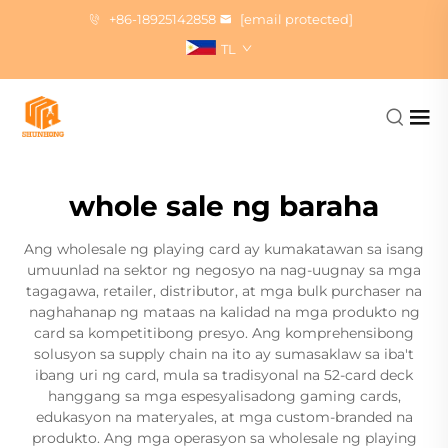
+86-18925142858
[email protected]
TL
whole sale ng baraha
Ang wholesale ng playing card ay kumakatawan sa isang
umuunlad na sektor ng negosyo na nag-uugnay sa mga
tagagawa, retailer, distributor, at mga bulk purchaser na
naghahanap ng mataas na kalidad na mga produkto ng
card sa kompetitibong presyo. Ang komprehensibong
solusyon sa supply chain na ito ay sumasaklaw sa iba't
ibang uri ng card, mula sa tradisyonal na 52-card deck
hanggang sa mga espesyalisadong gaming cards,
edukasyon na materyales, at mga custom-branded na
produkto. Ang mga operasyon sa wholesale ng playing