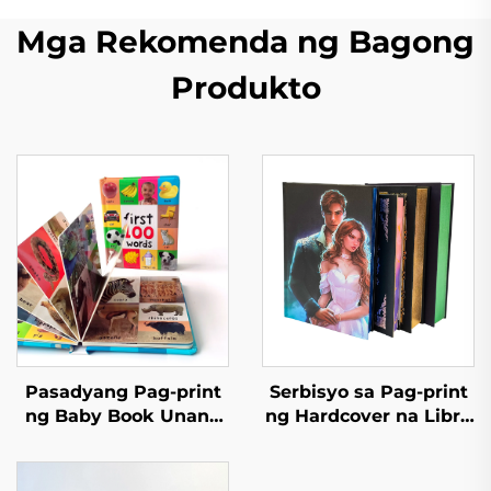
Mga Rekomenda ng Bagong
Produkto
Pasadyang Pag-print
Serbisyo sa Pag-print
ng Baby Book Unang
ng Hardcover na Libro
100 Hayop na Salita
Self Publishing
Edukasyon na
Pasadyang Pag-print
Hardcover na Board
ng Romanza na