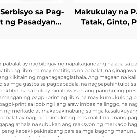
Serbisyo sa Pag-
Makukulay na P
nt ng Pasadyang
Tatak, Ginto, 
at na May Kulay
Plastik na
ffset, Hardcover,
Pasadyang Kar
Pininturahan ang
Poker na Hin
Gilid, Nobela na
Nababasa na 
ng pabalat ay nagbibigay ng napakagandang halaga sa
atibong libro na may matitigas na pabalat, na ginagawa
y Dust Jacket
Kahon na May 
ng kikitain ng mga tagapaglathala. Ang magaan na ka
print sa Harap
id sa mga gastos sa pagpapadala, na nagpapahintulot s
ktibo, na sa huli ay binabawasan ang panghuling presyo
Likod
lamangan ng pagpi-print ng libro na may kumukulong 
agpi-print sa loob ng ilang araw imbes na linggo, na n
n ng merkado at makapakinabang sa mga kasalukuyang 
pabalat ay nagpapahintulot ng mas maliit na unang pa
agapaglathala na subukan ang reaksyon ng merkado bago
alo pang kapaki-pakinabang para sa mga bagong manunu