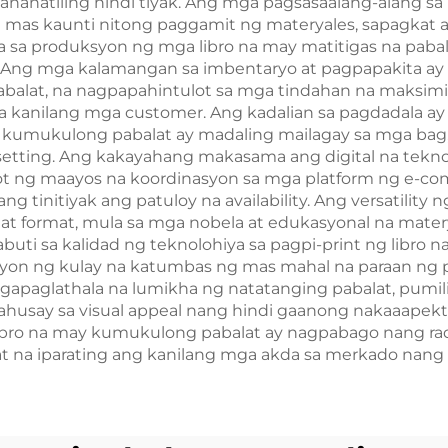
anatiling hindi tiyak. Ang mga pagsasaalang-alang sa k
a mas kaunti nitong paggamit ng materyales, sapagkat
a sa produksyon ng mga libro na may matitigas na pab
an. Ang mga kalamangan sa imbentaryo at pagpapakita ay 
alat, na nagpapahintulot sa mga tindahan na maksimis
 sa kanilang mga customer. Ang kadalian sa pagdadala
umukulong pabalat ay madaling mailagay sa mga bag, b
 setting. Ang kakayahang makasama ang digital na tekno
t ng maayos na koordinasyon sa mga platform ng e-co
g tinitiyak ang patuloy na availability. Ang versatility
e at format, mula sa mga nobela at edukasyonal na mat
buti sa kalidad ng teknolohiya sa pagpi-print ng libro
syon ng kulay na katumbas ng mas mahal na paraan ng 
apaglathala na lumikha ng natatanging pabalat, pumili 
husay sa visual appeal nang hindi gaanong nakaaapekt
libro na may kumukulong pabalat ay nagpabago nang rad
na iparating ang kanilang mga akda sa merkado nang w