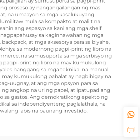
apaligiran ay sumusuporta sa pagpi-print
 ang proseso ay nangangailangan ng mas
alat, na umaayon sa mga kasalukuyang
lumilitaw mula sa kompakto at maliit na
ahin ang espasyo sa kanilang mga shelf
 ay nagpapahusay sa kaginhawahan ng mga
ackpack, at mga aksesorya para sa biyahe,
lohiya sa modernong pagpi-print ng libro na
mmerce, na sumusuporta sa mga serbisyo ng
 ng pagpi-print ng libro na may kumukulong
eryales hanggang sa mga teknikal na manual
 na may kumukulong pabalat ay nagbibigay na
pag-uugnay, at ang mga opsyon para sa
ng angkop na uri ng papel, at ipatupad ang
o sa gastos. Ang demokratikong epekto ng
ikal sa independiyenteng paglalathala, na
alang labis na paunang investido.