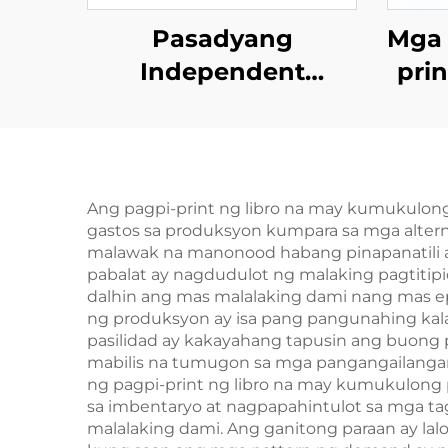
Pasadyang
Mga 
Independent
pri
Publisher na
Akl
Serbisyo sa Pag-print
na O
ng Romantic Fiction
at 
Novel na may Spray
mga 
Ang pagpi-print ng libro na may kumukulo
gastos sa produksyon kumpara sa mga altern
Edges Hardcover na
ma
malawak na manonood habang pinapanatili a
Libro na may Dust
pabalat ay nagdudulot ng malaking pagtitip
dalhin ang mas malalaking dami nang mas epe
Jacket
ng produksyon ay isa pang pangunahing ka
pasilidad ay kakayahang tapusin ang buong p
mabilis na tumugon sa mga pangangailanga
ng pagpi-print ng libro na may kumukulong 
sa imbentaryo at nagpapahintulot sa mga t
malalaking dami. Ang ganitong paraan ay l