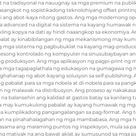
at na tradisyonal na nauugnay sa mga premium na publi
sangkot ng sopistikadong teknolohiyang offset printing
i ang abot-kaya nitong gastos. Ang mga modernong op
dvanced na digital na sistema na kayang humawak ng v
ling kopya na dati ay hindi naaangkop sa ekonomiya. A
alat ay kinabibilangan ng mga mekanismong may kump
ng mga sistema ng pagbubuklat na kayang mag-produce n
song kontrolado ng kompyuter na sinusubaybayan ang d
 ng produksyon. Ang mga aplikasyon ng pagpi-print ng 
sa mga tagapaglathala ng edukasyon na gumagawa ng 
ahanap ng abot-kayang solusyon sa self-publishing. 
 pabalat para sa mga nobela at di-nobela para sa pangk
ng malawak na distribusyon. Ang proseso ay nakakasakop
na balansehin ang kalidad at gastos batay sa kanilang 
 na may kumukulong pabalat ay kayang humawak ng mga
t mga kumplikadong pangangailangan sa pag-format. Ang 
kan na pinahahalagahan ng mga mambabasa. Ang mga hakb
kasama ang maraming puntos ng inspeksyon, mula sa p
ng matiyak na ang bawat aklat ay sumusunod sa mga pa