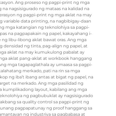
kasyon. Ang proseso ng pagpi-print ng mga
 na nagsisigurado ng mataas na kalidad na
erasyon ng pagpi-print ng mga aklat na may
ariable data printing, na nagbibigay-daan
ng mga katangian ng teknolohiya sa pagpi-
as na pagpapakain ng papel, kakayahang i-
g libu-libong aklat bawat oras. Ang mga
ensidad ng tinta, pag-align ng papel, at
mga aklat na may kumukulong pabalat ay
mga aklat pang-aklat at workbook hanggang
Ang mga tagapaglathala ay umaasa sa pagpi-
alahatang merkado, pati na rin sa mga
 ng iba’t ibang antas at bigat ng papel, na
target na merkado. Ang mga pasilidad ng
 kumplikadong layout, kabilang ang mga
teknolohiya ng pagbubuklat ay nagsisigurado
ang sa quality control sa pagpi-print ng
aunang pagpapatunay ng proof hanggang sa
mantayan ng industriya sa pagbabasa at