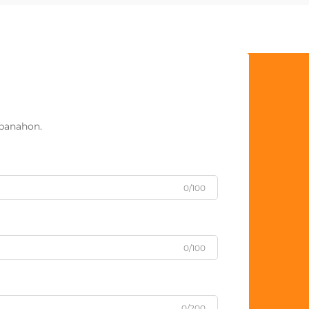
panahon.
0/100
0/100
0/200