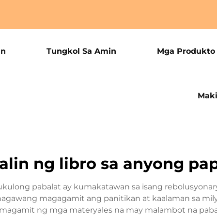
an
Tungkol Sa Amin
Mga Produkto
Maki
alin ng libro sa anyong pa
kulong pabalat ay kumakatawan sa isang rebolusyonar
ginagawang magagamit ang panitikan at kaalaman sa 
umagamit ng mga materyales na may malambot na pabala