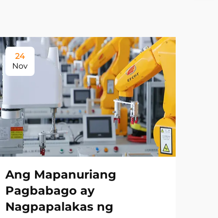
24
Nov
Ang Mapanuriang
Pagbabago ay
Nagpapalakas ng