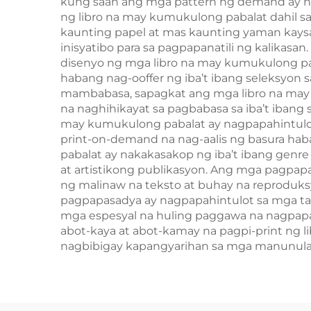
kung saan ang mga pattern ng demand ay nan
ng libro na may kumukulong pabalat dahil s
kaunting papel at mas kaunting yaman kays
inisyatibo para sa pagpapanatili ng kalikas
disenyo ng mga libro na may kumukulong pab
habang nag-ooffer ng iba’t ibang seleksyon
mambabasa, sapagkat ang mga libro na may k
na naghihikayat sa pagbabasa sa iba’t ibang
may kumukulong pabalat ay nagpapahintulo
print-on-demand na nag-aalis ng basura haban
pabalat ay nakakasakop ng iba’t ibang genr
at artistikong publikasyon. Ang mga pagpapa
ng malinaw na teksto at buhay na reproduk
pagpapasadya ay nagpapahintulot sa mga tag
mga espesyal na huling paggawa na nagpapa
abot-kaya at abot-kamay na pagpi-print ng 
nagbibigay kapangyarihan sa mga manunulat 