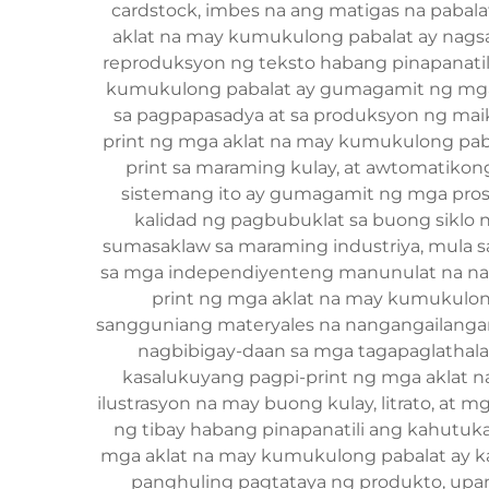
cardstock, imbes na ang matigas na pabal
aklat na may kumukulong pabalat ay nagsa
reproduksyon ng teksto habang pinapanatil
kumukulong pabalat ay gumagamit ng mga a
sa pagpapasadya at sa produksyon ng maik
print ng mga aklat na may kumukulong pab
print sa maraming kulay, at awtomatiko
sistemang ito ay gumagamit ng mga prose
kalidad ng pagbubuklat sa buong siklo
sumasaklaw sa maraming industriya, mula 
sa mga independiyenteng manunulat na nagh
print ng mga aklat na may kumukulong
sangguniang materyales na nangangailangan 
nagbibigay-daan sa mga tagapaglathala 
kasalukuyang pagpi-print ng mga aklat
ilustrasyon na may buong kulay, litrato, a
ng tibay habang pinapanatili ang kahutu
mga aklat na may kumukulong pabalat ay 
panghuling pagtataya ng produkto, upa