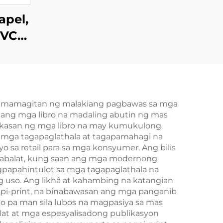
apel,
PVC
d ng
di
may
 pamamagitan ng malakiang pagbawas sa mga
 ang mga libro na madaling abutin ng mas
Pag-
likasan ng mga libro na may kumukulong
 at
a mga tagapaglathala at tagapamahagi na
 sa retail para sa mga konsyumer. Ang bilis
pabalat, kung saan ang mga modernong
agpapahintulot sa mga tagapaglathala na
uso. Ang likhâ at kahambing na katangian
gpi-print, na binabawasan ang mga panganib
 pa man sila lubos na magpasiya sa mas
lat at mga espesyalisadong publikasyon