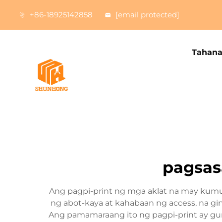
+86-18925142858
[email protected]
Tahan
pagsas
Ang pagpi-print ng mga aklat na may kumu
ng abot-kaya at kahabaan ng access, na 
Ang pamamaraang ito ng pagpi-print ay g