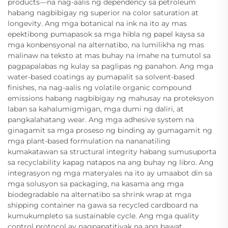
products—na nag-aalis ng dependency sa petroleum
habang nagbibigay ng superior na color saturation at
longevity. Ang mga botanical na ink na ito ay mas
epektibong pumapasok sa mga hibla ng papel kaysa sa
mga konbensyonal na alternatibo, na lumilikha ng mas
malinaw na teksto at mas buhay na imahe na tumutol sa
pagpapalabas ng kulay sa paglipas ng panahon. Ang mga
water-based coatings ay pumapalit sa solvent-based
finishes, na nag-aalis ng volatile organic compound
emissions habang nagbibigay ng mahusay na proteksyon
laban sa kahalumigmigan, mga dumi ng daliri, at
pangkalahatang wear. Ang mga adhesive system na
ginagamit sa mga proseso ng binding ay gumagamit ng
mga plant-based formulation na nananatiling
kumakatawan sa structural integrity habang sumusuporta
sa recyclability kapag natapos na ang buhay ng libro. Ang
integrasyon ng mga materyales na ito ay umaabot din sa
mga solusyon sa packaging, na kasama ang mga
biodegradable na alternatibo sa shrink wrap at mga
shipping container na gawa sa recycled cardboard na
kumukumpleto sa sustainable cycle. Ang mga quality
control protocol ay nagpapatitiyak na ang bawat