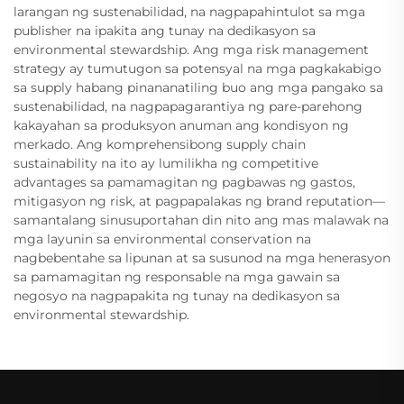
larangan ng sustenabilidad, na nagpapahintulot sa mga
publisher na ipakita ang tunay na dedikasyon sa
environmental stewardship. Ang mga risk management
strategy ay tumutugon sa potensyal na mga pagkakabigo
sa supply habang pinananatiling buo ang mga pangako sa
sustenabilidad, na nagpapagarantiya ng pare-parehong
kakayahan sa produksyon anuman ang kondisyon ng
merkado. Ang komprehensibong supply chain
sustainability na ito ay lumilikha ng competitive
advantages sa pamamagitan ng pagbawas ng gastos,
mitigasyon ng risk, at pagpapalakas ng brand reputation—
samantalang sinusuportahan din nito ang mas malawak na
mga layunin sa environmental conservation na
nagbebentahe sa lipunan at sa susunod na mga henerasyon
sa pamamagitan ng responsable na mga gawain sa
negosyo na nagpapakita ng tunay na dedikasyon sa
environmental stewardship.