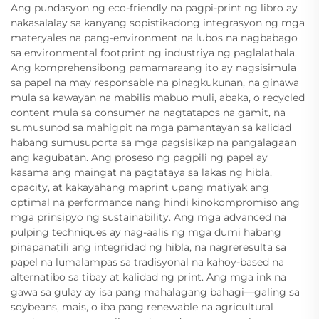
Ang pundasyon ng eco-friendly na pagpi-print ng libro ay
nakasalalay sa kanyang sopistikadong integrasyon ng mga
materyales na pang-environment na lubos na nagbabago
sa environmental footprint ng industriya ng paglalathala.
Ang komprehensibong pamamaraang ito ay nagsisimula
sa papel na may responsable na pinagkukunan, na ginawa
mula sa kawayan na mabilis mabuo muli, abaka, o recycled
content mula sa consumer na nagtatapos na gamit, na
sumusunod sa mahigpit na mga pamantayan sa kalidad
habang sumusuporta sa mga pagsisikap na pangalagaan
ang kagubatan. Ang proseso ng pagpili ng papel ay
kasama ang maingat na pagtataya sa lakas ng hibla,
opacity, at kakayahang maprint upang matiyak ang
optimal na performance nang hindi kinokompromiso ang
mga prinsipyo ng sustainability. Ang mga advanced na
pulping techniques ay nag-aalis ng mga dumi habang
pinapanatili ang integridad ng hibla, na nagreresulta sa
papel na lumalampas sa tradisyonal na kahoy-based na
alternatibo sa tibay at kalidad ng print. Ang mga ink na
gawa sa gulay ay isa pang mahalagang bahagi—galing sa
soybeans, mais, o iba pang renewable na agricultural