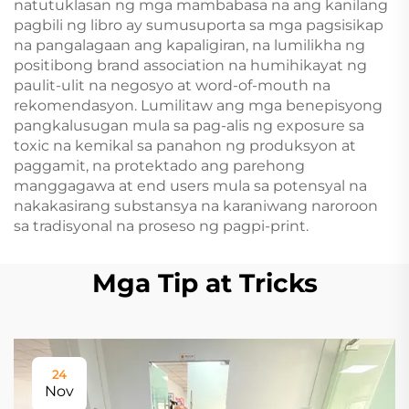
natutuklasan ng mga mambabasa na ang kanilang
pagbili ng libro ay sumusuporta sa mga pagsisikap
na pangalagaan ang kapaligiran, na lumilikha ng
positibong brand association na humihikayat ng
paulit-ulit na negosyo at word-of-mouth na
rekomendasyon. Lumilitaw ang mga benepisyong
pangkalusugan mula sa pag-alis ng exposure sa
toxic na kemikal sa panahon ng produksyon at
paggamit, na protektado ang parehong
manggagawa at end users mula sa potensyal na
nakakasirang substansya na karaniwang naroroon
sa tradisyonal na proseso ng pagpi-print.
Mga Tip at Tricks
24
Nov