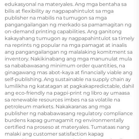
edukasyonal na materyales. Ang mga bentaha sa
bilis at flexibility ay nagpapahintulot sa mga
publisher na mabilis na tumugon sa mga
pangangailangan ng merkado sa pamamagitan ng
on-demand printing capabilities. Ang ganitong
kakayahang tumugon ay nagpapahintulot sa timely
na reprints ng popular na mga pamagat at inaalis
ang pangangailangan ng malalaking komitment sa
inventory. Nakikinabang ang mga manunulat mula
sa nababawasang minimum order quantities, na
ginagawang mas abot-kaya at financially viable ang
self-publishing. Ang sustainable na supply chain ay
lumilikha ng katatagan at pagkakapredictable, dahil
ang eco-friendly na pagpi-print ng libro ay umaasa
sa renewable resources imbes na sa volatile na
petroleum markets. Nakakaranas ang mga
publisher ng nababawasang regulatory compliance
burdens kapag gumagamit ng environmentally
certified na proseso at materyales. Tumataas nang
malaki ang customer satisfaction kapag