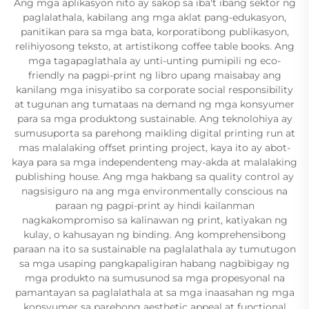
Ang mga aplikasyon nito ay sakop sa iba't ibang sektor ng
paglalathala, kabilang ang mga aklat pang-edukasyon,
panitikan para sa mga bata, korporatibong publikasyon,
relihiyosong teksto, at artistikong coffee table books. Ang
mga tagapaglathala ay unti-unting pumipili ng eco-
friendly na pagpi-print ng libro upang maisabay ang
kanilang mga inisyatibo sa corporate social responsibility
at tugunan ang tumataas na demand ng mga konsyumer
para sa mga produktong sustainable. Ang teknolohiya ay
sumusuporta sa parehong maikling digital printing run at
mas malalaking offset printing project, kaya ito ay abot-
kaya para sa mga independenteng may-akda at malalaking
publishing house. Ang mga hakbang sa quality control ay
nagsisiguro na ang mga environmentally conscious na
paraan ng pagpi-print ay hindi kailanman
nagkakompromiso sa kalinawan ng print, katiyakan ng
kulay, o kahusayan ng binding. Ang komprehensibong
paraan na ito sa sustainable na paglalathala ay tumutugon
sa mga usaping pangkapaligiran habang nagbibigay ng
mga produkto na sumusunod sa mga propesyonal na
pamantayan sa paglalathala at sa mga inaasahan ng mga
konsyumer sa parehong aesthetic appeal at functional