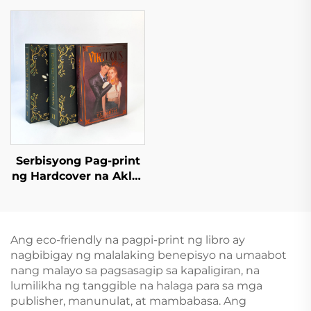
Offset, Hardcover, at
ng Mataas na Kalidad
Pininturahan ang mga
na Hardcover na Aklat
Gilid, Nobela na may
na May Pininturahan
Dust Jacket
ang mga Gilid, Eco-
Friendly, Kasama ang
Dust Jacket
Serbisyong Pag-print
ng Hardcover na Aklat
na May Kulay, Nobela
na Pasadya na May
Pininturahan ang mga
Gilid
Ang eco-friendly na pagpi-print ng libro ay
nagbibigay ng malalaking benepisyo na umaabot
nang malayo sa pagsasagip sa kapaligiran, na
lumilikha ng tanggible na halaga para sa mga
publisher, manunulat, at mambabasa. Ang