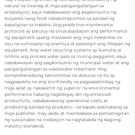
natural na liwanag at mga pangangailangan sa
produksyon, kaya nababawasan ang pagkonsumo ng
kuryente nang hindi nakakompromiso sa kalidad ng
kapaligiran sa trabaho. Ang predictive maintenance
protocols ay patuloy na sinusubaybayan ang performance
ng equipment upang maiwasan ang mga mekanikal na
isyu na sumisipsip ng enerhiya at palawigin ang lifespan ng
equipment. Ang water recycling systems ay kumuha at
nililinis ang process water para sa muling paggamit, kaya
nababawasan ang pagkonsumo ng municipal water at ang
pangangailangan sa wastewater treatment. Ang
komprehensibong teknolohikal na diskurso na ito ay
nagpapakita na ang eco-friendly na pagpapalimbag ng
mga aklat ay nakakamit ng superior na environmental
performance habang nagbibigay din ng enhanced
productivity, nababawasang operational costs, at
pinabuting kalidad ng produkto—na kapaki-pakinabang sa
mga publisher, may-akda, at mambabasa sa pamamagitan
ng sustainable na inobasyon na nagtatakda ng bagong
industry standards.