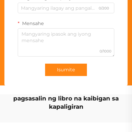
0/200
Mensahe
0/1000
Isumite
pagsasalin ng libro na kaibigan sa
kapaligiran