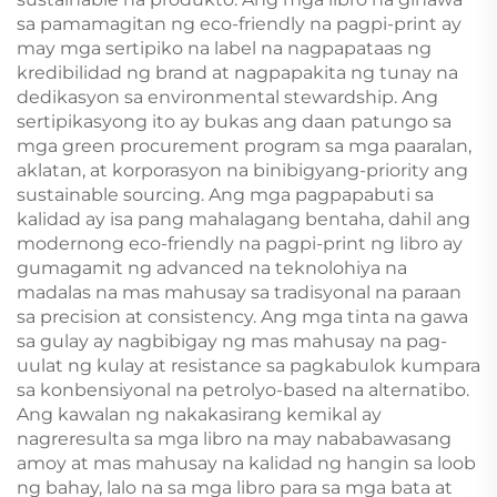
sa pamamagitan ng eco-friendly na pagpi-print ay
may mga sertipiko na label na nagpapataas ng
kredibilidad ng brand at nagpapakita ng tunay na
dedikasyon sa environmental stewardship. Ang
sertipikasyong ito ay bukas ang daan patungo sa
mga green procurement program sa mga paaralan,
aklatan, at korporasyon na binibigyang-priority ang
sustainable sourcing. Ang mga pagpapabuti sa
kalidad ay isa pang mahalagang bentaha, dahil ang
modernong eco-friendly na pagpi-print ng libro ay
gumagamit ng advanced na teknolohiya na
madalas na mas mahusay sa tradisyonal na paraan
sa precision at consistency. Ang mga tinta na gawa
sa gulay ay nagbibigay ng mas mahusay na pag-
uulat ng kulay at resistance sa pagkabulok kumpara
sa konbensiyonal na petrolyo-based na alternatibo.
Ang kawalan ng nakakasirang kemikal ay
nagreresulta sa mga libro na may nababawasang
amoy at mas mahusay na kalidad ng hangin sa loob
ng bahay, lalo na sa mga libro para sa mga bata at