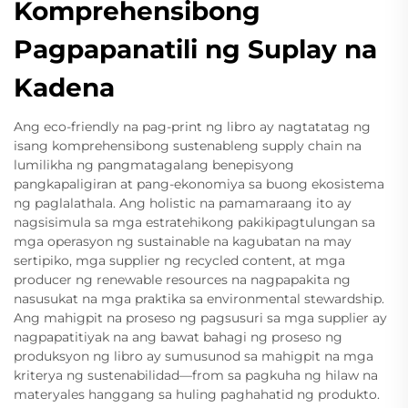
Komprehensibong
Pagpapanatili ng Suplay na
Kadena
Ang eco-friendly na pag-print ng libro ay nagtatatag ng
isang komprehensibong sustenableng supply chain na
lumilikha ng pangmatagalang benepisyong
pangkapaligiran at pang-ekonomiya sa buong ekosistema
ng paglalathala. Ang holistic na pamamaraang ito ay
nagsisimula sa mga estratehikong pakikipagtulungan sa
mga operasyon ng sustainable na kagubatan na may
sertipiko, mga supplier ng recycled content, at mga
producer ng renewable resources na nagpapakita ng
nasusukat na mga praktika sa environmental stewardship.
Ang mahigpit na proseso ng pagsusuri sa mga supplier ay
nagpapatitiyak na ang bawat bahagi ng proseso ng
produksyon ng libro ay sumusunod sa mahigpit na mga
kriterya ng sustenabilidad—from sa pagkuha ng hilaw na
materyales hanggang sa huling paghahatid ng produkto.