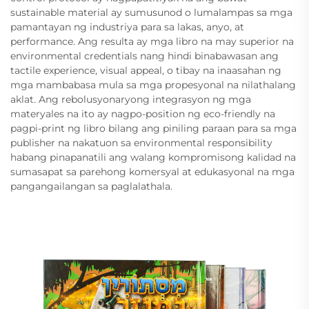
sustainable material ay sumusunod o lumalampas sa mga
pamantayan ng industriya para sa lakas, anyo, at
performance. Ang resulta ay mga libro na may superior na
environmental credentials nang hindi binabawasan ang
tactile experience, visual appeal, o tibay na inaasahan ng
mga mambabasa mula sa mga propesyonal na nilathalang
aklat. Ang rebolusyonaryong integrasyon ng mga
materyales na ito ay nagpo-position ng eco-friendly na
pagpi-print ng libro bilang ang piniling paraan para sa mga
publisher na nakatuon sa environmental responsibility
habang pinapanatili ang walang kompromisong kalidad na
sumasapat sa parehong komersyal at edukasyonal na mga
pangangailangan sa paglalathala.