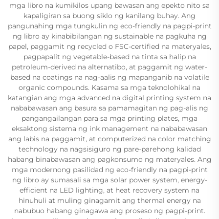
mga libro na kumikilos upang bawasan ang epekto nito sa
kapaligiran sa buong siklo ng kanilang buhay. Ang
pangunahing mga tungkulin ng eco-friendly na pagpi-print
ng libro ay kinabibilangan ng sustainable na pagkuha ng
papel, paggamit ng recycled o FSC-certified na materyales,
pagpapalit ng vegetable-based na tinta sa halip na
petroleum-derived na alternatibo, at paggamit ng water-
based na coatings na nag-aalis ng mapanganib na volatile
organic compounds. Kasama sa mga teknolohikal na
katangian ang mga advanced na digital printing system na
nababawasan ang basura sa pamamagitan ng pag-alis ng
pangangailangan para sa mga printing plates, mga
eksaktong sistema ng ink management na nababawasan
ang labis na paggamit, at computerized na color matching
technology na nagsisiguro ng pare-parehong kalidad
habang binabawasan ang pagkonsumo ng materyales. Ang
mga modernong pasilidad ng eco-friendly na pagpi-print
ng libro ay sumasali sa mga solar power system, energy-
efficient na LED lighting, at heat recovery system na
hinuhuli at muling ginagamit ang thermal energy na
nabubuo habang ginagawa ang proseso ng pagpi-print.