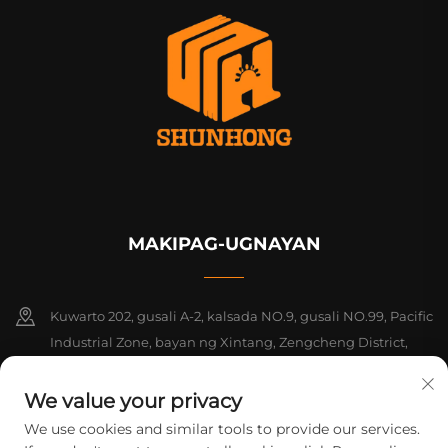
MAKIPAG-UGNAYAN
Kuwarto 202, gusali A-2, kalsada NO.9, gusali NO.99, Pacific
Industrial Zone, bayan ng Xintang, Zengcheng District,
Guangzhou, Guangdong, Tsina
We value your privacy
+86-18925142858
We use cookies and similar tools to provide our services.