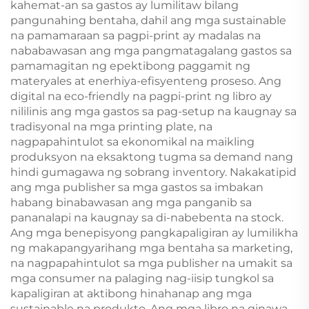
kahemat-an sa gastos ay lumilitaw bilang
pangunahing bentaha, dahil ang mga sustainable
na pamamaraan sa pagpi-print ay madalas na
nababawasan ang mga pangmatagalang gastos sa
pamamagitan ng epektibong paggamit ng
materyales at enerhiya-efisyenteng proseso. Ang
digital na eco-friendly na pagpi-print ng libro ay
nililinis ang mga gastos sa pag-setup na kaugnay sa
tradisyonal na mga printing plate, na
nagpapahintulot sa ekonomikal na maikling
produksyon na eksaktong tugma sa demand nang
hindi gumagawa ng sobrang inventory. Nakakatipid
ang mga publisher sa mga gastos sa imbakan
habang binabawasan ang mga panganib sa
pananalapi na kaugnay sa di-nabebenta na stock.
Ang mga benepisyong pangkapaligiran ay lumilikha
ng makapangyarihang mga bentaha sa marketing,
na nagpapahintulot sa mga publisher na umakit sa
mga consumer na palaging nag-iisip tungkol sa
kapaligiran at aktibong hinahanap ang mga
sustainable na produkto. Ang mga libro na ginawa