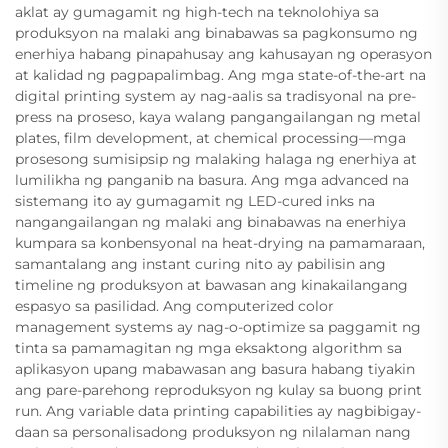
aklat ay gumagamit ng high-tech na teknolohiya sa
produksyon na malaki ang binabawas sa pagkonsumo ng
enerhiya habang pinapahusay ang kahusayan ng operasyon
at kalidad ng pagpapalimbag. Ang mga state-of-the-art na
digital printing system ay nag-aalis sa tradisyonal na pre-
press na proseso, kaya walang pangangailangan ng metal
plates, film development, at chemical processing—mga
prosesong sumisipsip ng malaking halaga ng enerhiya at
lumilikha ng panganib na basura. Ang mga advanced na
sistemang ito ay gumagamit ng LED-cured inks na
nangangailangan ng malaki ang binabawas na enerhiya
kumpara sa konbensyonal na heat-drying na pamamaraan,
samantalang ang instant curing nito ay pabilisin ang
timeline ng produksyon at bawasan ang kinakailangang
espasyo sa pasilidad. Ang computerized color
management systems ay nag-o-optimize sa paggamit ng
tinta sa pamamagitan ng mga eksaktong algorithm sa
aplikasyon upang mabawasan ang basura habang tiyakin
ang pare-parehong reproduksyon ng kulay sa buong print
run. Ang variable data printing capabilities ay nagbibigay-
daan sa personalisadong produksyon ng nilalaman nang