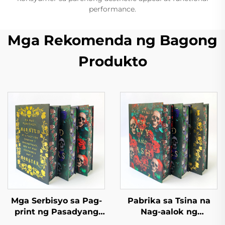
performance.
Mga Rekomenda ng Bagong
Produkto
Mga Serbisyo sa Pag-
Pabrika sa Tsina na
print ng Pasadyang
Nag-aalok ng
Aklat na May Kulay na
Pasadyang Pag-print