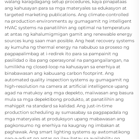
walang karagdagang setup procedures, kaya pinapataas
ang kahusayan para sa mga materyales sa edukasyon at
targeted marketing publications. Ang climate-controlled
na production environments ay gumagamit ng intelligent
HVAC systems na panatilihin ang optimal na temperatura
at antas ng kahalumigmigan gamit ang renewable energy
sources kung saan man posible. Ang heat recovery systems
ay kumuha ng thermal energy na nabubuo sa proseso ng
pagpapalimbag at i-redirek ito para sa pampainit ng
pasilidad o iba pang operasyonal na pangangailangan, na
lumilikha ng closed-loop na kahusayan sa enerhiya at
binabawasan ang kabuuang carbon footprint. Ang
automated quality inspection systems ay gumagamit ng
high-resolution na camera at artificial intelligence upang
agad na matukoy ang mga depekto, maiiwasan ang basura
mula sa mga depektibong produkto, at panatilihin ang
mahigpit na standard sa kalidad. Ang just-in-time
production scheduling ay sumasabay sa pagpapadala ng
mga materyales at produksyon upang mabawasan ang
pagkonsumo ng enerhiya na kaugnay ng imbakan at
paghawak. Ang smart lighting systems ay awtomatikong
nag-a-adjust ng antas ng ilaw batay sa availability ng