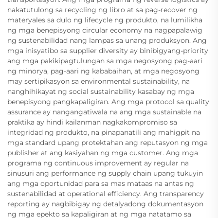
nakatutulong sa recycling ng libro at sa pag-recover ng
materyales sa dulo ng lifecycle ng produkto, na lumilikha
ng mga benepisyong circular economy na nagpapalawig
ng sustenabilidad nang lampas sa unang produksyon. Ang
mga inisyatibo sa supplier diversity ay binibigyang-priority
ang mga pakikipagtulungan sa mga negosyong pag-aari
ng minorya, pag-aari ng kababaihan, at mga negosyong
may sertipikasyon sa environmental sustainability, na
nanghihikayat ng social sustainability kasabay ng mga
benepisyong pangkapaligiran. Ang mga protocol sa quality
assurance ay nangangatiwala na ang mga sustainable na
praktika ay hindi kailanman nagkakompromiso sa
integridad ng produkto, na pinapanatili ang mahigpit na
mga standard upang protektahan ang reputasyon ng mga
publisher at ang kasiyahan ng mga customer. Ang mga
programa ng continuous improvement ay regular na
sinusuri ang performance ng supply chain upang tukuyin
ang mga oportunidad para sa mas mataas na antas ng
sustenabilidad at operational efficiency. Ang transparency
reporting ay nagbibigay ng detalyadong dokumentasyon
ng mga epekto sa kapaligiran at ng mga natatamo sa