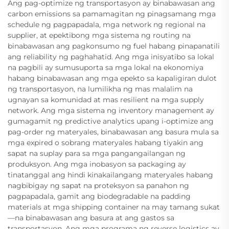
Ang pag-optimize ng transportasyon ay binabawasan ang
carbon emissions sa pamamagitan ng pinagsamang mga
schedule ng pagpapadala, mga network ng regional na
supplier, at epektibong mga sistema ng routing na
binabawasan ang pagkonsumo ng fuel habang pinapanatili
ang reliability ng paghahatid. Ang mga inisyatibo sa lokal
na pagbili ay sumusuporta sa mga lokal na ekonomiya
habang binabawasan ang mga epekto sa kapaligiran dulot
ng transportasyon, na lumilikha ng mas malalim na
ugnayan sa komunidad at mas resilient na mga supply
network. Ang mga sistema ng inventory management ay
gumagamit ng predictive analytics upang i-optimize ang
pag-order ng materyales, binabawasan ang basura mula sa
mga expired o sobrang materyales habang tiyakin ang
sapat na suplay para sa mga pangangailangan ng
produksyon. Ang mga inobasyon sa packaging ay
tinatanggal ang hindi kinakailangang materyales habang
nagbibigay ng sapat na proteksyon sa panahon ng
pagpapadala, gamit ang biodegradable na padding
materials at mga shipping container na may tamang sukat
—na binabawasan ang basura at ang gastos sa
transportasyon. Ang mga programa ng reverse logistics ay