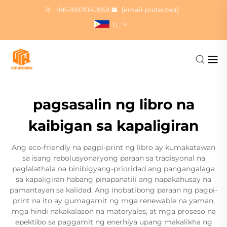
+86-18925142858
[email protected]
TL
pagsasalin ng libro na
kaibigan sa kapaligiran
Ang eco-friendly na pagpi-print ng libro ay kumakatawan
sa isang rebolusyonaryong paraan sa tradisyonal na
paglalathala na binibigyang-prioridad ang pangangalaga
sa kapaligiran habang pinapanatili ang napakahusay na
pamantayan sa kalidad. Ang inobatibong paraan ng pagpi-
print na ito ay gumagamit ng mga renewable na yaman,
mga hindi nakakalason na materyales, at mga proseso na
epektibo sa paggamit ng enerhiya upang makalikha ng