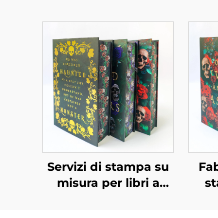
Servizi di stampa su
Fab
misura per libri a
s
colori, rilegatura
perso
rigida con taglio
rileg