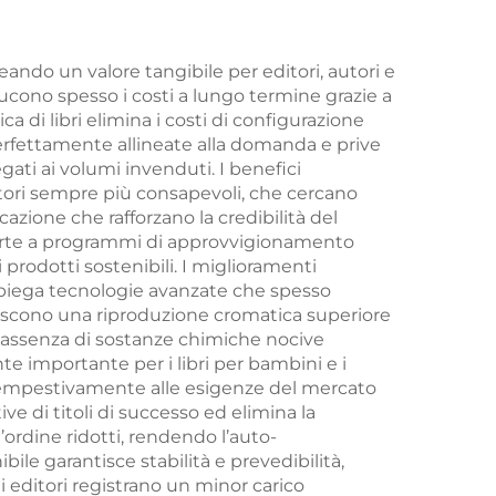
 con
ti
eando un valore tangibile per editori, autori e
ducono spesso i costi a lungo termine grazie a
a di libri elimina i costi di configurazione
perfettamente allineate alla domanda e prive
egati ai volumi invenduti. I benefici
tori sempre più consapevoli, che cercano
cazione che rafforzano la credibilità del
porte a programmi di approvvigionamento
 prodotti sostenibili. I miglioramenti
impiega tecnologie avanzate che spesso
ntiscono una riproduzione cromatica superiore
 L’assenza di sostanze chimiche nocive
nte importante per i libri per bambini e i
ere tempestivamente alle esigenze del mercato
e di titoli di successo ed elimina la
’ordine ridotti, rendendo l’auto-
le garantisce stabilità e prevedibilità,
Gli editori registrano un minor carico