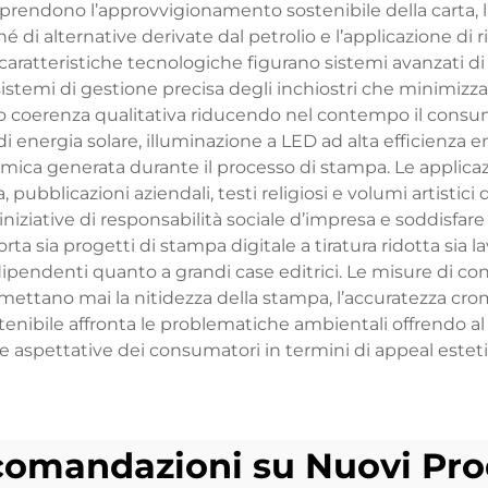
prendono l’approvvigionamento sostenibile della carta, l’im
iché di alternative derivate dal petrolio e l’applicazione d
e caratteristiche tecnologiche figurano sistemi avanzati d
 sistemi di gestione precisa degli inchiostri che minimizz
no coerenza qualitativa riducendo nel contempo il consum
i energia solare, illuminazione a LED ad alta efficienza e
ermica generata durante il processo di stampa. Le applicazion
a, pubblicazioni aziendali, testi religiosi e volumi artisti
le iniziative di responsabilità sociale d’impresa e soddis
rta sia progetti di stampa digitale a tiratura ridotta sia
ipendenti quanto a grandi case editrici. Le misure di con
tano mai la nitidezza della stampa, l’accuratezza croma
tenibile affronta le problematiche ambientali offrendo a
alle aspettative dei consumatori in termini di appeal esteti
omandazioni su Nuovi Pro