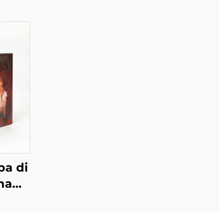
pa di
ina
e,