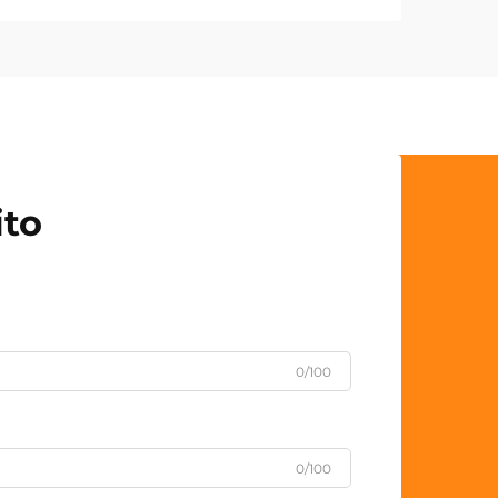
ito
0/100
0/100