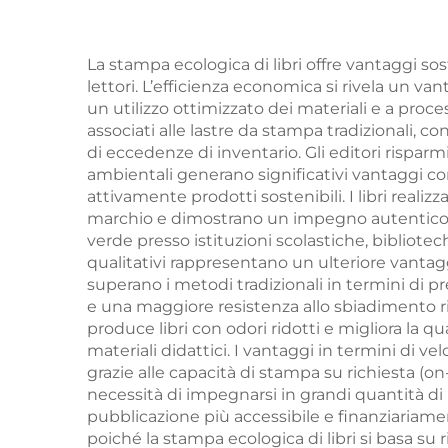
spruzzato e
con 
copertina protettiva
st
La stampa ecologica di libri offre vantaggi so
lettori. L’efficienza economica si rivela un v
co
un utilizzo ottimizzato dei materiali e a proce
associati alle lastre da stampa tradizionali,
di eccedenze di inventario. Gli editori risparmi
ambientali generano significativi vantaggi c
attivamente prodotti sostenibili. I libri reali
marchio e dimostrano un impegno autentico v
verde presso istituzioni scolastiche, bibliotec
qualitativi rappresentano un ulteriore vantag
superano i metodi tradizionali in termini di 
e una maggiore resistenza allo sbiadimento ri
produce libri con odori ridotti e migliora la q
materiali didattici. I vantaggi in termini di 
grazie alle capacità di stampa su richiesta (
necessità di impegnarsi in grandi quantità di i
pubblicazione più accessibile e finanziariamen
poiché la stampa ecologica di libri si basa su r