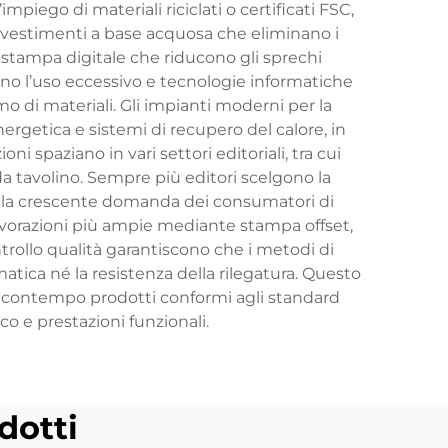
piego di materiali riciclati o certificati FSC,
i rivestimenti a base acquosa che eliminano i
i stampa digitale che riducono gli sprechi
ano l’uso eccessivo e tecnologie informatiche
o di materiali. Gli impianti moderni per la
nergetica e sistemi di recupero del calore, in
i spaziano in vari settori editoriali, tra cui
ci da tavolino. Sempre più editori scelgono la
fare la crescente domanda dei consumatori di
 lavorazioni più ampie mediante stampa offset,
trollo qualità garantiscono che i metodi di
tica né la resistenza della rilegatura. Questo
l contempo prodotti conformi agli standard
co e prestazioni funzionali.
dotti