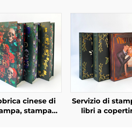
brica cinese di
Servizio di stam
tampa, stampa
libri a copert
nalizzata di libri
rigida e color
ati di alta qualità
romanzo