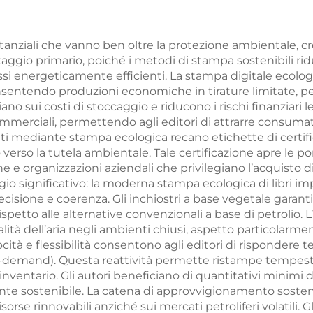
bordi spruzzati,
personalizzato
ampa ecologica
bordi spruzza
stanziali che vanno ben oltre la protezione ambientale, cr
antaggio primario, poiché i metodi di stampa sostenibili ri
n sovracoperta
ssi energeticamente efficienti. La stampa digitale ecologic
 consentendo produzioni economiche in tirature limitate, 
ano sui costi di stoccaggio e riducono i rischi finanziari l
ommerciali, permettendo agli editori di attrarre consuma
zzati mediante stampa ecologica recano etichette di certifi
erso la tutela ambientale. Tale certificazione apre le 
he e organizzazioni aziendali che privilegiano l’acquisto di
gio significativo: la moderna stampa ecologica di libri 
precisione e coerenza. Gli inchiostri a base vegetale gara
spetto alle alternative convenzionali a base di petrolio.
ualità dell’aria negli ambienti chiusi, aspetto particolarme
velocità e flessibilità consentono agli editori di rispond
on-demand). Questa reattività permette ristampe tempestiv
nventario. Gli autori beneficiano di quantitativi minimi d
te sostenibile. La catena di approvvigionamento sostenibi
isorse rinnovabili anziché sui mercati petroliferi volatili. 