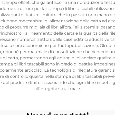
 di stampa offset, che garantiscono una riproduzione tes
rne strutture per la stampa di libri tascabili utilizzano s
lizzazioni e tirature limitate che in passato non erano e
includono meccanismi di alimentazione della carta ad alta
o di produrre migliaia di libri all’ora. Tali sistemi si bas
hiostro, l’allineamento della carta e la qualità della ril
nteressano numerosi settori: dalle case editrici educative
 di soluzioni economiche per l’autopubblicazione. Gli editor
, nonché per materiale di consultazione che richiede una
e di carta, permettendo agli editori di bilanciare qualità 
mpa di libri tascabili sono in grado di gestire impaginazio
ticolarmente articolati. La tecnologia di rilegatura garant
re di controllo qualità nella stampa di libri tascabili prev
e del prodotto finito, assicurando che ogni libro rispetti gl
all’integrità strutturale.