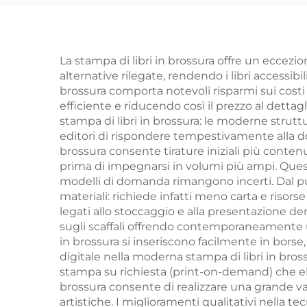
editore indipendente
ri
personalizzato con
copertina rigida
cope
La stampa di libri in brossura offre un eccezio
alternative rilegate, rendendo i libri accessib
spray e sovracoperta
brossura comporta notevoli risparmi sui costi
efficiente e riducendo così il prezzo al detta
stampa di libri in brossura: le moderne strut
editori di rispondere tempestivamente alla do
brossura consente tirature iniziali più contenu
prima di impegnarsi in volumi più ampi. Quest
modelli di domanda rimangono incerti. Dal punt
materiali: richiede infatti meno carta e risorse r
legati allo stoccaggio e alla presentazione der
sugli scaffali offrendo contemporaneamente una v
in brossura si inseriscono facilmente in borse,
digitale nella moderna stampa di libri in br
stampa su richiesta (print-on-demand) che el
brossura consente di realizzare una grande vari
artistiche. I miglioramenti qualitativi nella 