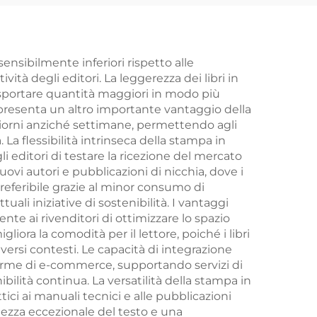
con
ta in
arte
ensibilmente inferiori rispetto alle
ità degli editori. La leggerezza dei libri in
rasportare quantità maggiori in modo più
te
appresenta un altro importante vantaggio della
 giorni anziché settimane, permettendo agli
a flessibilità intrinseca della stampa in
i editori di testare la ricezione del mercato
vi autori e pubblicazioni di nicchia, dove i
referibile grazie al minor consumo di
ttuali iniziative di sostenibilità. I vantaggi
nte ai rivenditori di ottimizzare lo spazio
liora la comodità per il lettore, poiché i libri
iversi contesti. Le capacità di integrazione
forme di e-commerce, supportando servizi di
lità continua. La versatilità della stampa in
ici ai manuali tecnici e alle pubblicazioni
dezza eccezionale del testo e una