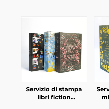
Servizio di stampa
Serv
libri fiction
mi
romantica romanzo
co