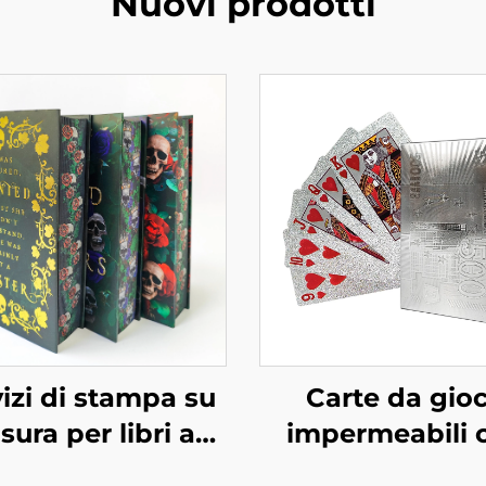
Nuovi prodotti
izi di stampa su
Carte da gio
sura per libri a
impermeabili 
lori, rilegatura
scatola, stamp