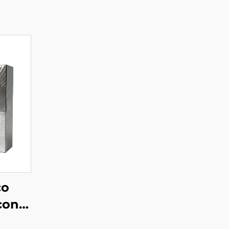
co
con
a su