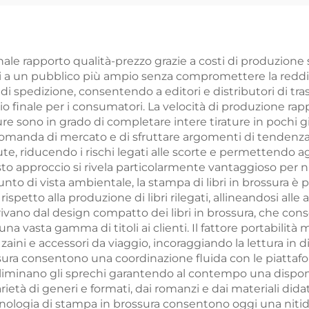
gida con taglio
fronte e retro 
spruzzato e
logo, carta dora
rtina protettiva
PVC plastica, c
nale rapporto qualità-prezzo grazie a costi di produzione s
ili a un pubblico più ampio senza compromettere la redditiv
da poker
 di spedizione, consentendo a editori e distributori di t
personalizza
glio finale per i consumatori. La velocità di produzione r
ture sono in grado di completare intere tirature in pochi
manda di mercato e di sfruttare argomenti di tendenza. L
te, riducendo i rischi legati alle scorte e permettendo agl
o approccio si rivela particolarmente vantaggioso per nuo
o di vista ambientale, la stampa di libri in brossura è p
ispetto alla produzione di libri rilegati, allineandosi alle a
ivano dal design compatto dei libri in brossura, che conse
asta gamma di titoli ai clienti. Il fattore portabilità mig
 zaini e accessori da viaggio, incoraggiando la lettura in d
ossura consentono una coordinazione fluida con le piatta
iminano gli sprechi garantendo al contempo una disponibi
età di generi e formati, dai romanzi e dai materiali didatt
tecnologia di stampa in brossura consentono oggi una niti