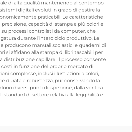
tuale di alta qualità mantenendo al contempo
istemi digitali evoluti in grado di gestire la
conomicamente praticabili. Le caratteristiche
 precisione, capacità di stampa a più colori e
ano su processi controllati da computer, che
egatura durante l’intero ciclo produttivo. Le
 che producono manuali scolastici e quaderni di
i si affidano alla stampa di libri tascabili per
 distribuzione capillare. Il processo consente
e costi in funzione del proprio mercato di
ni complesse, inclusi illustrazioni a colori,
isce durata e robustezza, pur conservando la
edono diversi punti di ispezione, dalla verifica
i standard di settore relativi alla leggibilità e