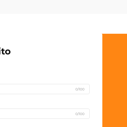
ito
0/100
0/100