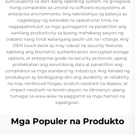
sumusuporta sa iba't ibang operating system, na ginagawa
itong compatible sa umiiral na software ecosystems at
enterprise environments. Ang teknolohiya ng baterya ay
nagbibigay ng extended na operational time, na
nagpapahintulot sa mga gumagamit na panatilihin ang
kanilang productivity sa buong mahabang sesyon ng
trabaho nang hindi kailangang paulit-ulit na i-charge. Ang
OEM touch book ay may robust na security features
kabilang ang biometric authentication, encrypted storage
options, at enterprise-grade na security protocols upang
protektahan ang sensitibong data at panatilihin ang
compliance sa mga standard ng industriya. Ang kalidad ng
produksyon ay binibigyang-diin ang durability at reliability,
na may reinforced hinges, scratch-resistant na ibabaw, at
impact-resistant na konstruksyon na idinisenyo upang
tumagal sa araw-araw na paggamit sa mga hamon na
kapaligiran.
Mga Populer na Produkto