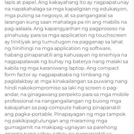
lapis at papel. Ang kakayahang ito ay nagpapatunay
na napakahalaga sa mga kapaligiran ng edukasyon,
mga pulong sa negosyo, at sa pangangaral sa
larangan kung saan mahalaga pa rin ang mabilis na
pag-aalaala. Ang kapangyarihan ng pagproseso na
pinahusay para sa mga application ng touchscreen
ay tinitiyak ang tumutugon na pagganap sa lahat
ng hinihingi na mga application ng software,
habang pinapanatili ang kahusayan ng enerhiya na
nagpapalawak ng buhay ng baterya nang malaki sa
kabila ng mga karaniwang laptop. Ang compact
form factor ay nagpapababa ng timbang ng
paglalakbay at mga kinakailangan sa puwang nang
hindi nakokompromiso sa laki ng screen o pag-
andar, na ginagawang perpekto para sa mga mobile
professional na nangangailangan ng buong mga
kakayahan sa pag-compute habang pinapanatili
ang pagka-portable. Pinapayagan ng mga tampok
ng pakikipagtulungan ang maraming mga
gumagamit na makipag-ugnayan sa parehong
aparato nang sabay-sabay, na nagpapadali sa