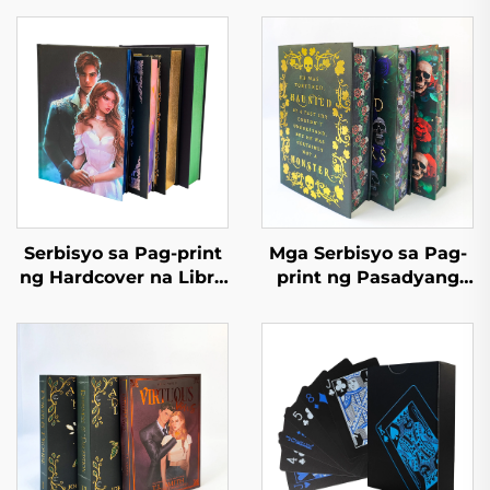
Serbisyo sa Pag-print
Mga Serbisyo sa Pag-
ng Hardcover na Libro
print ng Pasadyang
Self Publishing
Aklat na May Kulay na
Pasadyang Pag-print
Offset, Hardcover, at
ng Romanza na
Pininturahan ang mga
Nobela na may
Gilid, Nobela na may
Sprayed Edges
Dust Jacket