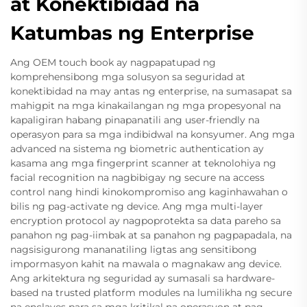
at Konektibidad na
Katumbas ng Enterprise
Ang OEM touch book ay nagpapatupad ng
komprehensibong mga solusyon sa seguridad at
konektibidad na may antas ng enterprise, na sumasapat sa
mahigpit na mga kinakailangan ng mga propesyonal na
kapaligiran habang pinapanatili ang user-friendly na
operasyon para sa mga indibidwal na konsyumer. Ang mga
advanced na sistema ng biometric authentication ay
kasama ang mga fingerprint scanner at teknolohiya ng
facial recognition na nagbibigay ng secure na access
control nang hindi kinokompromiso ang kaginhawahan o
bilis ng pag-activate ng device. Ang mga multi-layer
encryption protocol ay nagpoprotekta sa data pareho sa
panahon ng pag-iimbak at sa panahon ng pagpapadala, na
nagsisigurong mananatiling ligtas ang sensitibong
impormasyon kahit na mawala o magnakaw ang device.
Ang arkitektura ng seguridad ay sumasali sa hardware-
based na trusted platform modules na lumilikha ng secure