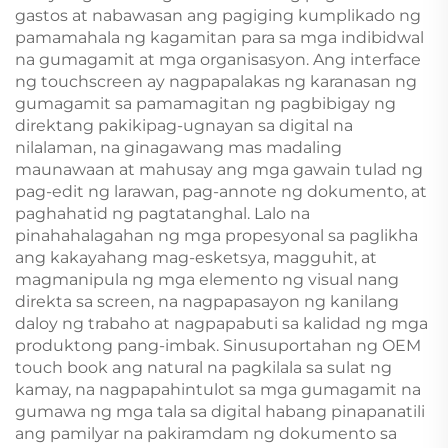
gastos at nabawasan ang pagiging kumplikado ng
pamamahala ng kagamitan para sa mga indibidwal
na gumagamit at mga organisasyon. Ang interface
ng touchscreen ay nagpapalakas ng karanasan ng
gumagamit sa pamamagitan ng pagbibigay ng
direktang pakikipag-ugnayan sa digital na
nilalaman, na ginagawang mas madaling
maunawaan at mahusay ang mga gawain tulad ng
pag-edit ng larawan, pag-annote ng dokumento, at
paghahatid ng pagtatanghal. Lalo na
pinahahalagahan ng mga propesyonal sa paglikha
ang kakayahang mag-esketsya, magguhit, at
magmanipula ng mga elemento ng visual nang
direkta sa screen, na nagpapasayon ng kanilang
daloy ng trabaho at nagpapabuti sa kalidad ng mga
produktong pang-imbak. Sinusuportahan ng OEM
touch book ang natural na pagkilala sa sulat ng
kamay, na nagpapahintulot sa mga gumagamit na
gumawa ng mga tala sa digital habang pinapanatili
ang pamilyar na pakiramdam ng dokumento sa