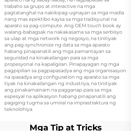
trabaho sa grupo at interactive na mga
pagtatanghal na nakikipag-ugnayan sa mga madla
nang mas epektibo kaysa sa mga tradisyunal na
aparato sa pag-compute. Ang OEM touch book ay
walang-babagsak na nakakasama sa mga serbisyo
sa ulap at mga network ng negosyo, na tinitiyak
ang pag-synchronize ng data sa mga aparato
habang pinapanatili ang mga pamantayan sa
seguridad na kinakailangan para sa mga
propesyonal na kapaligiran. Pinapayagan ng mga
pagpipilian sa pagpapasadya ang mga organisasyon
na ipasadya ang configuration ng aparato sa mga
tiyak na kinakailangan ng industriya, na tinitiyak
ang pinakamainam na pagganap para sa mga
espesyal na aplikasyon habang pinapanatili ang
pagiging tugma sa umiiral na imprastraktura ng
teknolohiya.
Mga Tip at Tricks