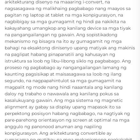
arkitekturang disenyo na maaaring i-convert, na
nagsasagawa ng malikhaing pagbabago nang maayos sa
pagitan ng laptop at tablet na mga konpigurasyon, na
nagbibigay sa mga gumagamit ng hindi pa nakikita na
kakayahang umangkop ang kanilang device sa mga tiyak
na pangangailangan ng gawain. Ang sopistikadong
mekanismo ng bisagra na ito ay gumagamit ng mga
bahagi na eksaktong dinisenyo upang matiyak ang makinis
na paglipat habang pinapanatili ang kahusayan ng
istruktura sa loob ng libu-libong siklo ng pagbabago. Ang
proseso ng pagbabago ay nangangailangan lamang ng
kaunting pagsisikap at maisasagawa sa loob ng ilang
segundo, na nagpapahintulot sa mga gumagamit na
magpalit ng mode nang hindi naaantala ang kanilang
daloy ng trabaho o nawawala ang kanilang pokus sa
kasalukuyang gawain. Ang mga sistema ng magnetic
alignment ay gabay sa display upang mapasok ito sa
perpektong posisyon habang nagbabago, na nagtiyak ng
pare-parehong orientasyon ng screen at optimal na mga
anggulo ng panonood anuman ang napiling
konpigurasyon. Ang arkitekturang convertible ay
sumasama ng matibay na mga mekanismong pagkakabit