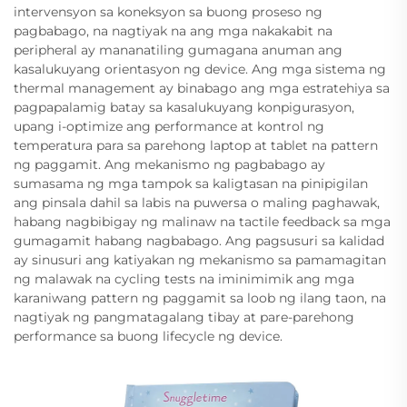
intervensyon sa koneksyon sa buong proseso ng
pagbabago, na nagtiyak na ang mga nakakabit na
peripheral ay mananatiling gumagana anuman ang
kasalukuyang orientasyon ng device. Ang mga sistema ng
thermal management ay binabago ang mga estratehiya sa
pagpapalamig batay sa kasalukuyang konpigurasyon,
upang i-optimize ang performance at kontrol ng
temperatura para sa parehong laptop at tablet na pattern
ng paggamit. Ang mekanismo ng pagbabago ay
sumasama ng mga tampok sa kaligtasan na pinipigilan
ang pinsala dahil sa labis na puwersa o maling paghawak,
habang nagbibigay ng malinaw na tactile feedback sa mga
gumagamit habang nagbabago. Ang pagsusuri sa kalidad
ay sinusuri ang katiyakan ng mekanismo sa pamamagitan
ng malawak na cycling tests na iminimimik ang mga
karaniwang pattern ng paggamit sa loob ng ilang taon, na
nagtiyak ng pangmatagalang tibay at pare-parehong
performance sa buong lifecycle ng device.