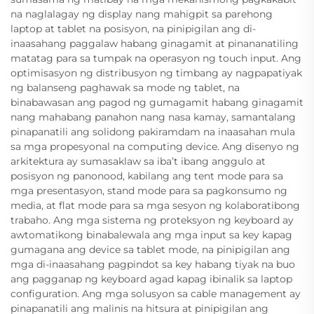
na naglalagay ng display nang mahigpit sa parehong
laptop at tablet na posisyon, na pinipigilan ang di-
inaasahang paggalaw habang ginagamit at pinananatiling
matatag para sa tumpak na operasyon ng touch input. Ang
optimisasyon ng distribusyon ng timbang ay nagpapatiyak
ng balanseng paghawak sa mode ng tablet, na
binabawasan ang pagod ng gumagamit habang ginagamit
nang mahabang panahon nang nasa kamay, samantalang
pinapanatili ang solidong pakiramdam na inaasahan mula
sa mga propesyonal na computing device. Ang disenyo ng
arkitektura ay sumasaklaw sa iba’t ibang anggulo at
posisyon ng panonood, kabilang ang tent mode para sa
mga presentasyon, stand mode para sa pagkonsumo ng
media, at flat mode para sa mga sesyon ng kolaboratibong
trabaho. Ang mga sistema ng proteksyon ng keyboard ay
awtomatikong binabalewala ang mga input sa key kapag
gumagana ang device sa tablet mode, na pinipigilan ang
mga di-inaasahang pagpindot sa key habang tiyak na buo
ang pagganap ng keyboard agad kapag ibinalik sa laptop
configuration. Ang mga solusyon sa cable management ay
pinapanatili ang malinis na hitsura at pinipigilan ang