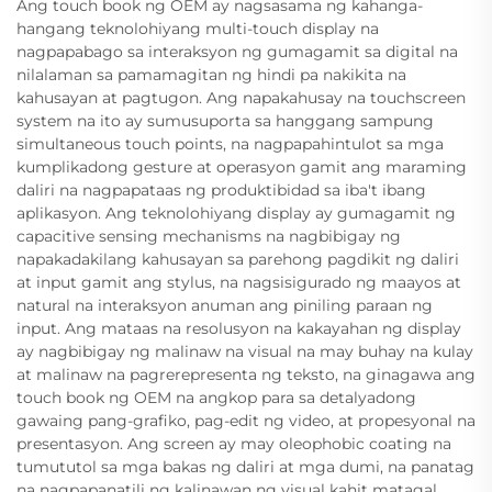
Ang touch book ng OEM ay nagsasama ng kahanga-
hangang teknolohiyang multi-touch display na
nagpapabago sa interaksyon ng gumagamit sa digital na
nilalaman sa pamamagitan ng hindi pa nakikita na
kahusayan at pagtugon. Ang napakahusay na touchscreen
system na ito ay sumusuporta sa hanggang sampung
simultaneous touch points, na nagpapahintulot sa mga
kumplikadong gesture at operasyon gamit ang maraming
daliri na nagpapataas ng produktibidad sa iba't ibang
aplikasyon. Ang teknolohiyang display ay gumagamit ng
capacitive sensing mechanisms na nagbibigay ng
napakadakilang kahusayan sa parehong pagdikit ng daliri
at input gamit ang stylus, na nagsisigurado ng maayos at
natural na interaksyon anuman ang piniling paraan ng
input. Ang mataas na resolusyon na kakayahan ng display
ay nagbibigay ng malinaw na visual na may buhay na kulay
at malinaw na pagrerepresenta ng teksto, na ginagawa ang
touch book ng OEM na angkop para sa detalyadong
gawaing pang-grafiko, pag-edit ng video, at propesyonal na
presentasyon. Ang screen ay may oleophobic coating na
tumututol sa mga bakas ng daliri at mga dumi, na panatag
na nagpapanatili ng kalinawan ng visual kahit matagal