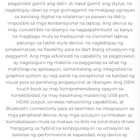
pagpindot gamit ang daliri at input gamit ang stylus, na
nagbibigay-daan sa mga gumagamit na makipag-ugnayan
sa kanilang digital na nilalaman sa paraan na dati'y
imposible sa mga konbensyonal na laptop. Ang device ay
may convertible na disenyo na nagpapahintulot sa kanya
na magbago mula sa tradisyonal na clamshell laptop
patungo sa tablet-style device, na nagbibigay ng
pinakamataas na flexibility para sa iba't ibang sitwasyon ng
paggamit. Ang mga advanced na capability sa pagproseso
ay nagsisiguro ng makinis na pagganap sa lahat ng
mahihirap na aplikasyon, samantalang ang integrated na
graphics system ay nag-aalok ng exceptional na kalidad ng
visual para sa parehong propesyonal at libangan. Ang OEM
touch book ay may komprehensibong opsyon sa
konektibidad, na may kasamang maraming USB port,
HDMI output, wireless networking capabilities, at
Bluetooth connectivity para sa seamless na integrasyon sa
mga peripheral device. Ang mga solusyon sa imbakan ay
kumakatawan mula sa mataas na bilis na solid-state drives
hanggang sa hybrid na konpigurasyon na umaayon sa
balanse ng performance at kapasidad. Ang device ay