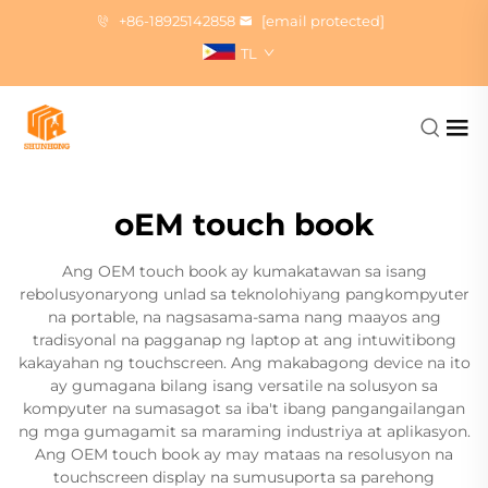
+86-18925142858
[email protected]
TL
oEM touch book
Ang OEM touch book ay kumakatawan sa isang
rebolusyonaryong unlad sa teknolohiyang pangkompyuter
na portable, na nagsasama-sama nang maayos ang
tradisyonal na pagganap ng laptop at ang intuwitibong
kakayahan ng touchscreen. Ang makabagong device na ito
ay gumagana bilang isang versatile na solusyon sa
kompyuter na sumasagot sa iba't ibang pangangailangan
ng mga gumagamit sa maraming industriya at aplikasyon.
Ang OEM touch book ay may mataas na resolusyon na
touchscreen display na sumusuporta sa parehong