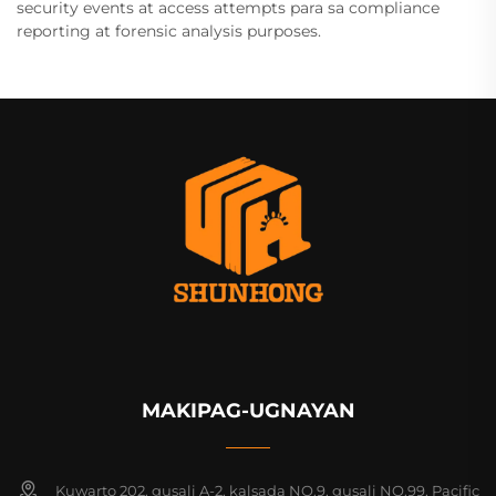
security events at access attempts para sa compliance
reporting at forensic analysis purposes.
MAKIPAG-UGNAYAN
Kuwarto 202, gusali A-2, kalsada NO.9, gusali NO.99, Pacific