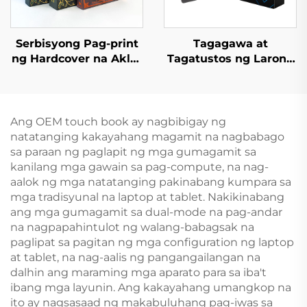
Serbisyong Pag-print
Tagagawa at
ng Hardcover na Aklat
Tagatustos ng Larong
na May Kulay, Nobela
Kard na Mayroon sa
na Pasadya na May
Magkabilaang Panig |
Pininturahan ang mga
Pasadyang Pag-print
Gilid
at Pag-iimpake para
Ang OEM touch book ay nagbibigay ng
sa mga Matatanda at
natatanging kakayahang magamit na nagbabago
Mag-asawa
sa paraan ng paglapit ng mga gumagamit sa
kanilang mga gawain sa pag-compute, na nag-
aalok ng mga natatanging pakinabang kumpara sa
mga tradisyunal na laptop at tablet. Nakikinabang
ang mga gumagamit sa dual-mode na pag-andar
na nagpapahintulot ng walang-babagsak na
paglipat sa pagitan ng mga configuration ng laptop
at tablet, na nag-aalis ng pangangailangan na
dalhin ang maraming mga aparato para sa iba't
ibang mga layunin. Ang kakayahang umangkop na
ito ay nagsasaad ng makabuluhang pag-iwas sa