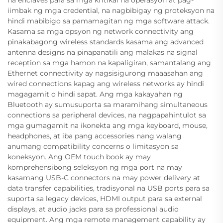
na enclaves para sa mga kritikal na operasyon at pag-
iimbak ng mga credential, na nagbibigay ng proteksyon na
hindi mabibigo sa pamamagitan ng mga software attack.
Kasama sa mga opsyon ng network connectivity ang
pinakabagong wireless standards kasama ang advanced
antenna designs na pinapanatili ang malakas na signal
reception sa mga hamon na kapaligiran, samantalang ang
Ethernet connectivity ay nagsisigurong maaasahan ang
wired connections kapag ang wireless networks ay hindi
magagamit o hindi sapat. Ang mga kakayahan ng
Bluetooth ay sumusuporta sa maramihang simultaneous
connections sa peripheral devices, na nagpapahintulot sa
mga gumagamit na ikonekta ang mga keyboard, mouse,
headphones, at iba pang accessories nang walang
anumang compatibility concerns o limitasyon sa
koneksyon. Ang OEM touch book ay may
komprehensibong seleksyon ng mga port na may
kasamang USB-C connectors na may power delivery at
data transfer capabilities, tradisyonal na USB ports para sa
suporta sa legacy devices, HDMI output para sa external
displays, at audio jacks para sa professional audio
equipment. Ang mga remote management capability ay