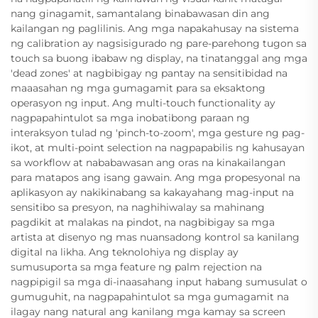
nang ginagamit, samantalang binabawasan din ang
kailangan ng paglilinis. Ang mga napakahusay na sistema
ng calibration ay nagsisigurado ng pare-parehong tugon sa
touch sa buong ibabaw ng display, na tinatanggal ang mga
'dead zones' at nagbibigay ng pantay na sensitibidad na
maaasahan ng mga gumagamit para sa eksaktong
operasyon ng input. Ang multi-touch functionality ay
nagpapahintulot sa mga inobatibong paraan ng
interaksyon tulad ng 'pinch-to-zoom', mga gesture ng pag-
ikot, at multi-point selection na nagpapabilis ng kahusayan
sa workflow at nababawasan ang oras na kinakailangan
para matapos ang isang gawain. Ang mga propesyonal na
aplikasyon ay nakikinabang sa kakayahang mag-input na
sensitibo sa presyon, na naghihiwalay sa mahinang
pagdikit at malakas na pindot, na nagbibigay sa mga
artista at disenyo ng mas nuansadong kontrol sa kanilang
digital na likha. Ang teknolohiya ng display ay
sumusuporta sa mga feature ng palm rejection na
nagpipigil sa mga di-inaasahang input habang sumusulat o
gumuguhit, na nagpapahintulot sa mga gumagamit na
ilagay nang natural ang kanilang mga kamay sa screen