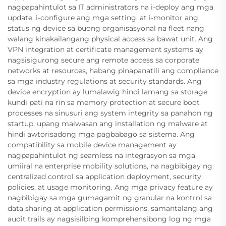
nagpapahintulot sa IT administrators na i-deploy ang mga
update, i-configure ang mga setting, at i-monitor ang
status ng device sa buong organisasyonal na fleet nang
walang kinakailangang physical access sa bawat unit. Ang
VPN integration at certificate management systems ay
nagsisigurong secure ang remote access sa corporate
networks at resources, habang pinapanatili ang compliance
sa mga industry regulations at security standards. Ang
device encryption ay lumalawig hindi lamang sa storage
kundi pati na rin sa memory protection at secure boot
processes na sinusuri ang system integrity sa panahon ng
startup, upang maiwasan ang installation ng malware at
hindi awtorisadong mga pagbabago sa sistema. Ang
compatibility sa mobile device management ay
nagpapahintulot ng seamless na integrasyon sa mga
umiiral na enterprise mobility solutions, na nagbibigay ng
centralized control sa application deployment, security
policies, at usage monitoring. Ang mga privacy feature ay
nagbibigay sa mga gumagamit ng granular na kontrol sa
data sharing at application permissions, samantalang ang
audit trails ay nagsisilbing komprehensibong log ng mga