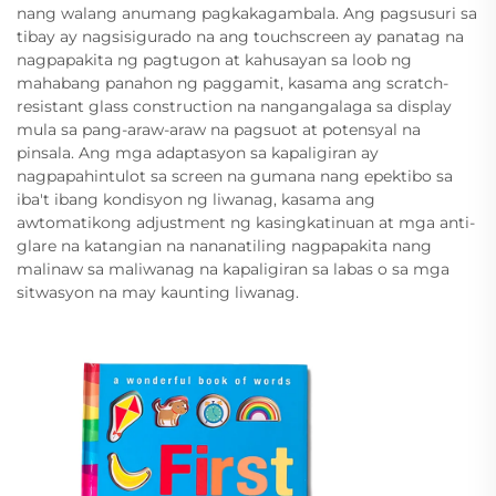
nang walang anumang pagkakagambala. Ang pagsusuri sa
tibay ay nagsisigurado na ang touchscreen ay panatag na
nagpapakita ng pagtugon at kahusayan sa loob ng
mahabang panahon ng paggamit, kasama ang scratch-
resistant glass construction na nangangalaga sa display
mula sa pang-araw-araw na pagsuot at potensyal na
pinsala. Ang mga adaptasyon sa kapaligiran ay
nagpapahintulot sa screen na gumana nang epektibo sa
iba't ibang kondisyon ng liwanag, kasama ang
awtomatikong adjustment ng kasingkatinuan at mga anti-
glare na katangian na nananatiling nagpapakita nang
malinaw sa maliwanag na kapaligiran sa labas o sa mga
sitwasyon na may kaunting liwanag.