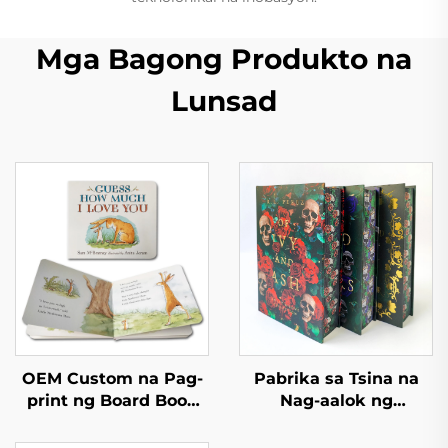
Mga Bagong Produkto na
Lunsad
OEM Custom na Pag-
Pabrika sa Tsina na
print ng Board Book
Nag-aalok ng
Maganda at
Pasadyang Pag-print
Edukatibong Mga
ng Mataas na Kalidad