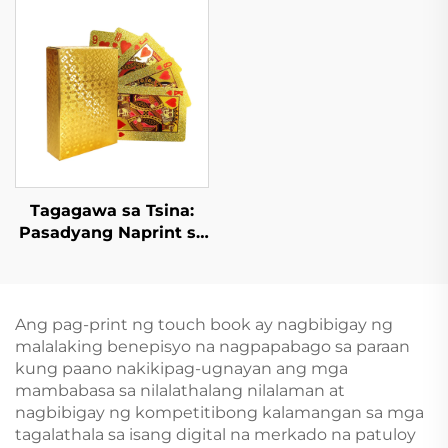
Aklat ng Kwento para
na Hardcover na Aklat
sa mga Bata na May
na May Pininturahan
Interactive na English
ang mga Gilid, Eco-
na Children Board
Friendly, Kasama ang
Book
Dust Jacket
Tagagawa sa Tsina:
Pasadyang Naprint sa
Harap at Likod na
Magkabilaang Panig
na Kard ng Poker
Ang pag-print ng touch book ay nagbibigay ng
malalaking benepisyo na nagpapabago sa paraan
kung paano nakikipag-ugnayan ang mga
mambabasa sa nilalathalang nilalaman at
nagbibigay ng kompetitibong kalamangan sa mga
tagalathala sa isang digital na merkado na patuloy