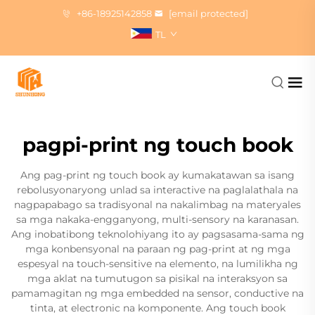
+86-18925142858
[email protected]
TL
pagpi-print ng touch book
Ang pag-print ng touch book ay kumakatawan sa isang
rebolusyonaryong unlad sa interactive na paglalathala na
nagpapabago sa tradisyonal na nakalimbag na materyales
sa mga nakaka-engganyong, multi-sensory na karanasan.
Ang inobatibong teknolohiyang ito ay pagsasama-sama ng
mga konbensyonal na paraan ng pag-print at ng mga
espesyal na touch-sensitive na elemento, na lumilikha ng
mga aklat na tumutugon sa pisikal na interaksyon sa
pamamagitan ng mga embedded na sensor, conductive na
tinta, at electronic na komponente. Ang touch book