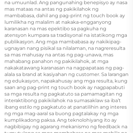
na umuunlad. Ang pangunahing benepisyo ay nasa
mas mataas na antas ng pakikilahok ng
mambabasa, dahil ang pag-print ng touch book ay
lumilikha ng malalim at nakaka-engganyong
karanasan na mas epektibo sa pagkuha ng
atensyon kumpara sa tradisyonal na istatikong mga
publikasyon. Ang mga mambabasa ay nakikipag-
ugnayan nang pisikal sa nilalaman, na nagreresulta
sa mas mahusay na antas ng pag-unawa, mas
mahabang panahon ng pakikilahok, at mga
nakakatawang karanasan na nagpapataas ng pag-
alala sa brand at kasiyahan ng customer. Sa larangan
ng edukasyon, napakahusay ang mga resulta, kung
saan ang pag-print ng touch book ay nagpapabuti
sa mga resulta ng pagkatuto sa pamamagitan ng
interaktibong pakikilahok na sumasaklaw sa iba’t
ibang estilo ng pagkatuto at panatilihin ang interes
ng mga mag-aaral sa buong pagtalakay ng mga
kumplikadong paksa. Ang teknolohiyang ito ay
nagbibigay ng agarang mekanismo ng feedback na