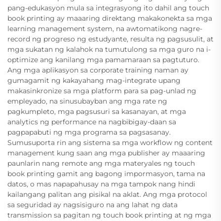
pang-edukasyon mula sa integrasyong ito dahil ang touch
book printing ay maaaring direktang makakonekta sa mga
learning management system, na awtomatikong nagre-
record ng progreso ng estudyante, resulta ng pagsusulit, at
mga sukatan ng kalahok na tumutulong sa mga guro na i-
optimize ang kanilang mga pamamaraan sa pagtuturo.
Ang mga aplikasyon sa corporate training naman ay
gumagamit ng kakayahang mag-integrate upang
makasinkronize sa mga platform para sa pag-unlad ng
empleyado, na sinusubayban ang mga rate ng
pagkumpleto, mga pagsusuri sa kasanayan, at mga
analytics ng performance na nagbibigay-daan sa
pagpapabuti ng mga programa sa pagsasanay.
Sumusuporta rin ang sistema sa mga workflow ng content
management kung saan ang mga publisher ay maaaring
paunlarin nang remote ang mga materyales ng touch
book printing gamit ang bagong impormasyon, tama na
datos, o mas napapahusay na mga tampok nang hindi
kailangang palitan ang pisikal na aklat. Ang mga protocol
sa seguridad ay nagsisiguro na ang lahat ng data
transmission sa pagitan ng touch book printing at ng mga