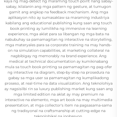
kaya ng mag-detect ng maraming touch point nang sabay-
sabay, kilalanin ang mga pattern ng gesture, at tumugon
gamit ang angkop na feedback mechanism. Ang mga
aplikasyon nito ay sumasaklaw sa maraming industriya
kabilang ang educational publishing kung saan ang touch
book printing ay lumilikha ng immersive na learning
experience, mga aklat para sa libangan ng mga bata na
nabubuhay sa pamamagitan ng interactive na storytelling,
mga materyales para sa corporate training na may hands-
on na simulation capabilities, at marketing collateral na
nagbibigay ng memorably na brand experience. Ang
medical at technical documentation ay kumikinabang
mula sa touch book printing sa pamamagitan ng pag-ofer
ng interactive na diagram, step-by-step na prosedura na
gabay sa mga user sa pamamagitan ng kumplikadong
proseso, at real-time na data visualization. Ang teknolohiya
ay nagsisilbi rin sa luxury publishing market kung saan ang
mga limited edition na aklat ay may premium na
interactive na elemento, mga art book na may multimedia
presentation, at mga collector's item na pagsasama-sama
ng tradisyonal na craftsmanship at cutting-edge na
teknolohikal na inobasyon.