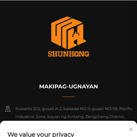
MAKIPAG-UGNAYAN
Kuwarto 202, gusali A-2, kalsada NO.9, gusali NO.99, Pacific
Industrial Zone, bayan ng Xintang, Zengcheng District,
Guangzhou, Guangdong, Tsina
We value your privacy