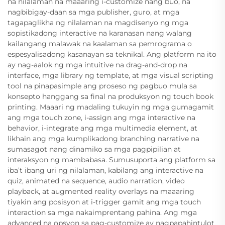
na nilalaman na maaaring i-customize nang buo, na
nagbibigay-daan sa mga publisher, guro, at mga
tagapaglikha ng nilalaman na magdisenyo ng mga
sopistikadong interactive na karanasan nang walang
kailangang malawak na kaalaman sa pemrograma o
espesyalisadong kasanayan sa teknikal. Ang platform na ito
ay nag-aalok ng mga intuitive na drag-and-drop na
interface, mga library ng template, at mga visual scripting
tool na pinapasimple ang proseso ng pagbuo mula sa
konsepto hanggang sa final na produksyon ng touch book
printing. Maaari ng madaling tukuyin ng mga gumagamit
ang mga touch zone, i-assign ang mga interactive na
behavior, i-integrate ang mga multimedia element, at
likhain ang mga kumplikadong branching narrative na
sumasagot nang dinamiko sa mga pagpipilian at
interaksyon ng mambabasa. Sumusuporta ang platform sa
iba’t ibang uri ng nilalaman, kabilang ang interactive na
quiz, animated na sequence, audio narration, video
playback, at augmented reality overlays na maaaring
tiyakin ang posisyon at i-trigger gamit ang mga touch
interaction sa mga nakaimprentang pahina. Ang mga
advanced na opsyon sa pag-customize ay nagpapahintulot