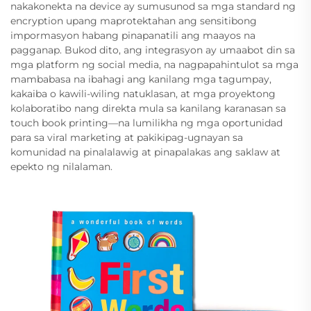
nakakonekta na device ay sumusunod sa mga standard ng
encryption upang maprotektahan ang sensitibong
impormasyon habang pinapanatili ang maayos na
pagganap. Bukod dito, ang integrasyon ay umaabot din sa
mga platform ng social media, na nagpapahintulot sa mga
mambabasa na ibahagi ang kanilang mga tagumpay,
kakaiba o kawili-wiling natuklasan, at mga proyektong
kolaboratibo nang direkta mula sa kanilang karanasan sa
touch book printing—na lumilikha ng mga oportunidad
para sa viral marketing at pakikipag-ugnayan sa
komunidad na pinalalawig at pinapalakas ang saklaw at
epekto ng nilalaman.