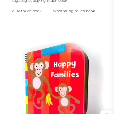
tagapag-suplay ng touch book
oEM touch book
exporter ng touch book