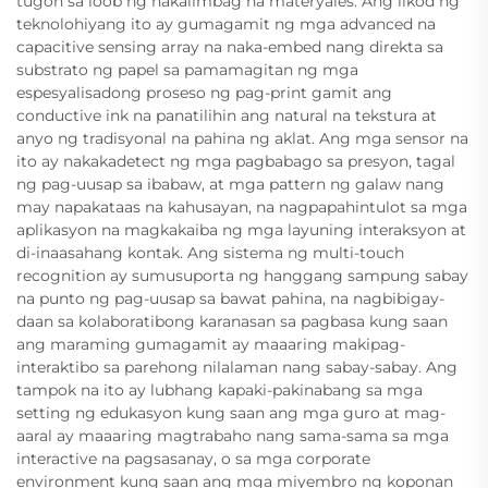
tugon sa loob ng nakalimbag na materyales. Ang likod ng
teknolohiyang ito ay gumagamit ng mga advanced na
capacitive sensing array na naka-embed nang direkta sa
substrato ng papel sa pamamagitan ng mga
espesyalisadong proseso ng pag-print gamit ang
conductive ink na panatilihin ang natural na tekstura at
anyo ng tradisyonal na pahina ng aklat. Ang mga sensor na
ito ay nakakadetect ng mga pagbabago sa presyon, tagal
ng pag-uusap sa ibabaw, at mga pattern ng galaw nang
may napakataas na kahusayan, na nagpapahintulot sa mga
aplikasyon na magkakaiba ng mga layuning interaksyon at
di-inaasahang kontak. Ang sistema ng multi-touch
recognition ay sumusuporta ng hanggang sampung sabay
na punto ng pag-uusap sa bawat pahina, na nagbibigay-
daan sa kolaboratibong karanasan sa pagbasa kung saan
ang maraming gumagamit ay maaaring makipag-
interaktibo sa parehong nilalaman nang sabay-sabay. Ang
tampok na ito ay lubhang kapaki-pakinabang sa mga
setting ng edukasyon kung saan ang mga guro at mag-
aaral ay maaaring magtrabaho nang sama-sama sa mga
interactive na pagsasanay, o sa mga corporate
environment kung saan ang mga miyembro ng koponan