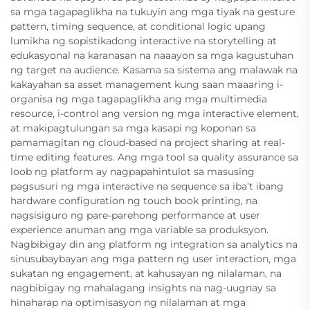
sa mga tagapaglikha na tukuyin ang mga tiyak na gesture
pattern, timing sequence, at conditional logic upang
lumikha ng sopistikadong interactive na storytelling at
edukasyonal na karanasan na naaayon sa mga kagustuhan
ng target na audience. Kasama sa sistema ang malawak na
kakayahan sa asset management kung saan maaaring i-
organisa ng mga tagapaglikha ang mga multimedia
resource, i-control ang version ng mga interactive element,
at makipagtulungan sa mga kasapi ng koponan sa
pamamagitan ng cloud-based na project sharing at real-
time editing features. Ang mga tool sa quality assurance sa
loob ng platform ay nagpapahintulot sa masusing
pagsusuri ng mga interactive na sequence sa iba’t ibang
hardware configuration ng touch book printing, na
nagsisiguro ng pare-parehong performance at user
experience anuman ang mga variable sa produksyon.
Nagbibigay din ang platform ng integration sa analytics na
sinusubaybayan ang mga pattern ng user interaction, mga
sukatan ng engagement, at kahusayan ng nilalaman, na
nagbibigay ng mahalagang insights na nag-uugnay sa
hinaharap na optimisasyon ng nilalaman at mga