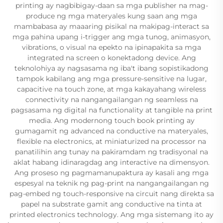
printing ay nagbibigay-daan sa mga publisher na mag-
produce ng mga materyales kung saan ang mga
mambabasa ay maaaring pisikal na makipag-interact sa
mga pahina upang i-trigger ang mga tunog, animasyon,
vibrations, o visual na epekto na ipinapakita sa mga
integrated na screen o konektadong device. Ang
teknolohiya ay nagsasama ng iba't ibang sopistikadong
tampok kabilang ang mga pressure-sensitive na lugar,
capacitive na touch zone, at mga kakayahang wireless
connectivity na nangangailangan ng seamless na
pagsasama ng digital na functionality at tangible na print
media. Ang modernong touch book printing ay
gumagamit ng advanced na conductive na materyales,
flexible na electronics, at miniaturized na processor na
panatilihin ang tunay na pakiramdam ng tradisyonal na
aklat habang idinaragdag ang interactive na dimensyon.
Ang proseso ng pagmamanupaktura ay kasali ang mga
espesyal na teknik ng pag-print na nangangailangan ng
pag-embed ng touch-responsive na circuit nang direkta sa
papel na substrate gamit ang conductive na tinta at
printed electronics technology. Ang mga sistemang ito ay