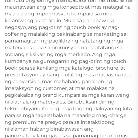
tumutulong sa mga mambabasa na mas mabilis na
maunawaan ang mga konsepto at mas matagal na
maalala ang impormasyon kumpara sa mga
karaniwang aklat-aralin. Mula sa pananaw ng
negosyo, ang pag-print ng touch book ay nag-
ooffer ng malalaking pakinabang sa marketing sa
pamamagitan ng paglikha ng natatanging mga
materyales para sa promosyon na nagtatangi sa
sobrang siksikan ng mga merkado. Ang mga
kumpanya na gumagamit ng pag-print ng touch
book para sa kanilang mga katalogo, brochure, at
presentasyon ay nang-uulat ng mas mataas na rate
ng conversion, mas mahabang panahon ng
interaksyon ng customer, at mas malakas na
pagkakaiba ng brand kumpara sa mga karaniwang
nilalathalang materyales. Binubuksan din ng
teknolohiyang ito ang mga bagong daluyan ng kita
para sa mga tagalathala na maaaring mag-charge
ng premium na presyo para sa interaktibong
nilalaman habang binabawasan ang
pangmatagalang gastos sa pamamagitan ng mas