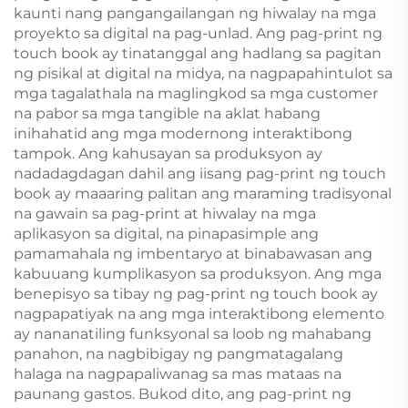
kaunti nang pangangailangan ng hiwalay na mga
proyekto sa digital na pag-unlad. Ang pag-print ng
touch book ay tinatanggal ang hadlang sa pagitan
ng pisikal at digital na midya, na nagpapahintulot sa
mga tagalathala na maglingkod sa mga customer
na pabor sa mga tangible na aklat habang
inihahatid ang mga modernong interaktibong
tampok. Ang kahusayan sa produksyon ay
nadadagdagan dahil ang iisang pag-print ng touch
book ay maaaring palitan ang maraming tradisyonal
na gawain sa pag-print at hiwalay na mga
aplikasyon sa digital, na pinapasimple ang
pamamahala ng imbentaryo at binabawasan ang
kabuuang kumplikasyon sa produksyon. Ang mga
benepisyo sa tibay ng pag-print ng touch book ay
nagpapatiyak na ang mga interaktibong elemento
ay nananatiling funksyonal sa loob ng mahabang
panahon, na nagbibigay ng pangmatagalang
halaga na nagpapaliwanag sa mas mataas na
paunang gastos. Bukod dito, ang pag-print ng