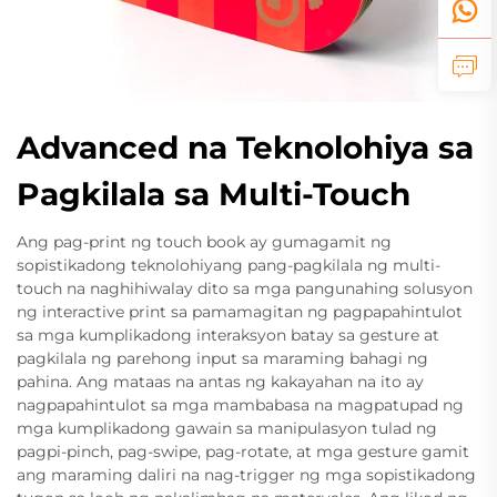
Advanced na Teknolohiya sa
Pagkilala sa Multi-Touch
Ang pag-print ng touch book ay gumagamit ng
sopistikadong teknolohiyang pang-pagkilala ng multi-
touch na naghihiwalay dito sa mga pangunahing solusyon
ng interactive print sa pamamagitan ng pagpapahintulot
sa mga kumplikadong interaksyon batay sa gesture at
pagkilala ng parehong input sa maraming bahagi ng
pahina. Ang mataas na antas ng kakayahan na ito ay
nagpapahintulot sa mga mambabasa na magpatupad ng
mga kumplikadong gawain sa manipulasyon tulad ng
pagpi-pinch, pag-swipe, pag-rotate, at mga gesture gamit
ang maraming daliri na nag-trigger ng mga sopistikadong