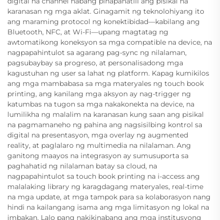
digital na channel habang pinapanatili ang pisikal na
karanasan ng mga aklat. Ginagamit ng teknolohiyang ito
ang maraming protocol ng konektibidad—kabilang ang
Bluetooth, NFC, at Wi-Fi—upang magtatag ng
awtomatikong koneksyon sa mga compatible na device, na
nagpapahintulot sa agarang pag-sync ng nilalaman,
pagsubaybay sa progreso, at personalisadong mga
kagustuhan ng user sa lahat ng platform. Kapag kumikilos
ang mga mambabasa sa mga materyales ng touch book
printing, ang kanilang mga aksyon ay nag-trigger ng
katumbas na tugon sa mga nakakonekta na device, na
lumilikha ng malalim na karanasan kung saan ang pisikal
na pagmamaneho ng pahina ang nagsisilbing kontrol sa
digital na presentasyon, mga overlay ng augmented
reality, at paglalaro ng multimedia na nilalaman. Ang
ganitong maayos na integrasyon ay sumusuporta sa
paghahatid ng nilalaman batay sa cloud, na
nagpapahintulot sa touch book printing na i-access ang
malalaking library ng karagdagang materyales, real-time
na mga update, at mga tampok para sa kolaborasyon nang
hindi na kailangang isama ang mga limitasyon ng lokal na
imbakan. Lalo pang nakikinabang ang mga institusyong