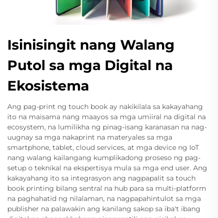
Isinisingit nang Walang
Putol sa mga Digital na
Ekosistema
Ang pag-print ng touch book ay nakikilala sa kakayahang
ito na maisama nang maayos sa mga umiiral na digital na
ecosystem, na lumilikha ng pinag-isang karanasan na nag-
uugnay sa mga nakaprint na materyales sa mga
smartphone, tablet, cloud services, at mga device ng IoT
nang walang kailangang kumplikadong proseso ng pag-
setup o teknikal na ekspertisya mula sa mga end user. Ang
kakayahang ito sa integrasyon ang nagpapalit sa touch
book printing bilang sentral na hub para sa multi-platform
na paghahatid ng nilalaman, na nagpapahintulot sa mga
publisher na palawakin ang kanilang sakop sa iba't ibang