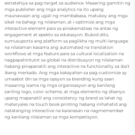
estratehiya sa pag-target sa audience. Maaaring gamitin ng
mga publisher ang mga analytics na ito upang
maunawaan ang ugali ng mambabasa, matukoy ang mga
sikat na bahagi ng nilalaman, at i-optimize ang mga
interactive element para sa pinakamataas na antas ng
engagement at epekto sa edukasyon. Bukod dito,
sumusuporta ang platform sa paglikha ng multi-language
na nilalaman kasama ang automated na translation
workflows at mga feature para sa cultural localization na
nagpapahintulot sa global na distribusyon ng nilalaman
habang pinapanatili ang interactive na functionality sa iba’t
ibang merkado. Ang mga kakayahan sa pag-customize ay
umaabot din sa mga opsyon sa branding kung saan
maaaring isama ng mga organisasyon ang kanilang
sariling logo, color scheme, at mga elemento ng disenyo
upang mapanatili ang consistency ng brand sa lahat ng
materyales na touch book printing habang inihahatid ang
natatanging interactive na karanasan na nagmemember
ng kanilang nilalaman sa mga kompetisyon.