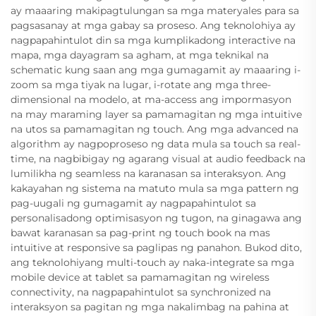
ay maaaring makipagtulungan sa mga materyales para sa
pagsasanay at mga gabay sa proseso. Ang teknolohiya ay
nagpapahintulot din sa mga kumplikadong interactive na
mapa, mga dayagram sa agham, at mga teknikal na
schematic kung saan ang mga gumagamit ay maaaring i-
zoom sa mga tiyak na lugar, i-rotate ang mga three-
dimensional na modelo, at ma-access ang impormasyon
na may maraming layer sa pamamagitan ng mga intuitive
na utos sa pamamagitan ng touch. Ang mga advanced na
algorithm ay nagpoproseso ng data mula sa touch sa real-
time, na nagbibigay ng agarang visual at audio feedback na
lumilikha ng seamless na karanasan sa interaksyon. Ang
kakayahan ng sistema na matuto mula sa mga pattern ng
pag-uugali ng gumagamit ay nagpapahintulot sa
personalisadong optimisasyon ng tugon, na ginagawa ang
bawat karanasan sa pag-print ng touch book na mas
intuitive at responsive sa paglipas ng panahon. Bukod dito,
ang teknolohiyang multi-touch ay naka-integrate sa mga
mobile device at tablet sa pamamagitan ng wireless
connectivity, na nagpapahintulot sa synchronized na
interaksyon sa pagitan ng mga nakalimbag na pahina at